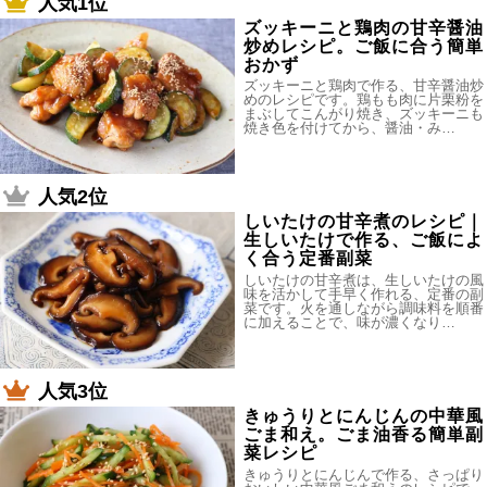
人気1位
ズッキーニと鶏肉の甘辛醤油
炒めレシピ。ご飯に合う簡単
おかず
ズッキーニと鶏肉で作る、甘辛醤油炒
めのレシピです。鶏もも肉に片栗粉を
まぶしてこんがり焼き、ズッキーニも
焼き色を付けてから、醤油・み…
人気2位
しいたけの甘辛煮のレシピ｜
生しいたけで作る、ご飯によ
く合う定番副菜
しいたけの甘辛煮は、生しいたけの風
味を活かして手早く作れる、定番の副
菜です。火を通しながら調味料を順番
に加えることで、味が濃くなり…
人気3位
きゅうりとにんじんの中華風
ごま和え。ごま油香る簡単副
菜レシピ
きゅうりとにんじんで作る、さっぱり