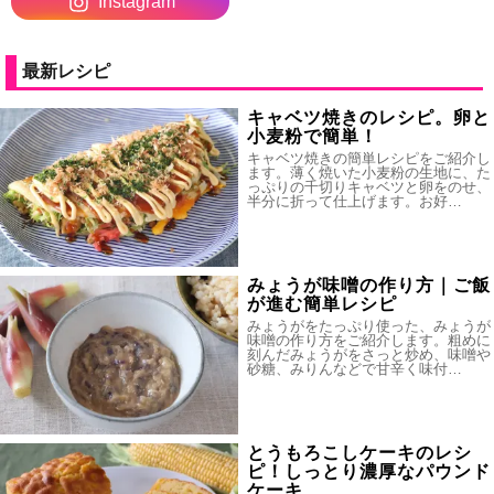
Instagram
最新レシピ
キャベツ焼きのレシピ。卵と
小麦粉で簡単！
キャベツ焼きの簡単レシピをご紹介し
ます。薄く焼いた小麦粉の生地に、た
っぷりの千切りキャベツと卵をのせ、
半分に折って仕上げます。お好…
みょうが味噌の作り方｜ご飯
が進む簡単レシピ
みょうがをたっぷり使った、みょうが
味噌の作り方をご紹介します。粗めに
刻んだみょうがをさっと炒め、味噌や
砂糖、みりんなどで甘辛く味付…
とうもろこしケーキのレシ
ピ！しっとり濃厚なパウンド
ケーキ