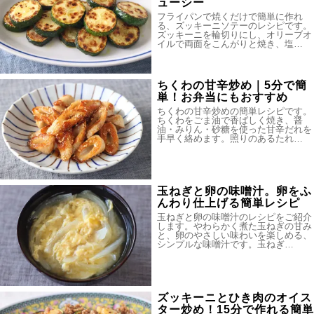
ューシー
フライパンで焼くだけで簡単に作れ
る、ズッキーニソテーのレシピです。
ズッキーニを輪切りにし、オリーブオ
イルで両面をこんがりと焼き、塩…
ちくわの甘辛炒め｜5分で簡
単！お弁当にもおすすめ
ちくわの甘辛炒めの簡単レシピです。
ちくわをごま油で香ばしく焼き、醤
油・みりん・砂糖を使った甘辛だれを
手早く絡めます。照りのあるたれ…
玉ねぎと卵の味噌汁。卵をふ
んわり仕上げる簡単レシピ
玉ねぎと卵の味噌汁のレシピをご紹介
します。やわらかく煮た玉ねぎの甘み
と、卵のやさしい味わいを楽しめる、
シンプルな味噌汁です。玉ねぎ…
ズッキーニとひき肉のオイス
ター炒め！15分で作れる簡単