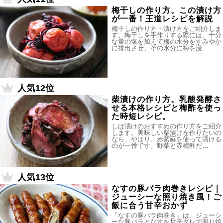
梅干しの作り方。この漬け方
が一番！王道レシピを解説
梅干しの作り方・漬け方をご紹介しま
す。梅干しを手作りする際には、十分
な量の塩を加えて梅の水分をすみやか
に排出させ、その水分に梅を浸…
人気12位
柴漬けの作り方。乳酸発酵さ
せる本格レシピと梅酢を使っ
た時短レシピ。
しば漬けのおすすめの作り方をご紹介
します。美味しい柴漬けを作りたいの
なら、やはり、赤紫蘇を使って漬ける
のが一番です。野菜と赤梅酢だ…
人気13位
なすの豚バラ肉巻きレシピ｜
ジューシーな照り焼き風！ご
飯に合う甘辛おかず
「なすの豚バラ肉巻き」は、ジューシ
ーな豚バラとなすを甘辛ダレで照り焼