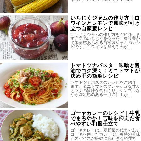
いちじくジャムの作り方｜白
ワインとレモンで風味が引き
立つ自家製レシピ
いちじくジャムの作り方をご紹介しま
す。旬のいちじくを使った、香り豊か
で果実感あふれる自家製ジャムのレシ
ピです。白ワインを加えるのが…
トマトツナパスタ｜味噌と醤
油でコク深く！ミニトマトが
決め手の簡単レシピ
トマトツナパスタのレシピをご紹介し
ます。ミニトマトのフレッシュな甘み
とツナの旨味が合わさり、シンプルな
がら満足感のある一皿に仕上が…
ゴーヤカレーのレシピ｜牛乳
でまろやか！苦味を抑えた食
べやすい和風仕立て
ゴーヤカレーは、夏野菜の代表である
ゴーヤを使ったカレーで、独特の苦味
とスパイスが絶妙に合わさる料理で