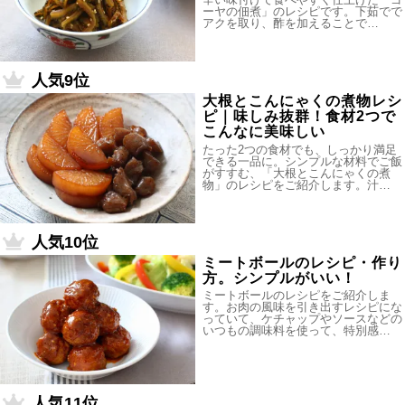
ーヤの佃煮」のレシピです。下茹でで
アクを取り、酢を加えることで…
人気9位
大根とこんにゃくの煮物レシ
ピ｜味しみ抜群！食材2つで
こんなに美味しい
たった2つの食材でも、しっかり満足
できる一品に。シンプルな材料でご飯
がすすむ、「大根とこんにゃくの煮
物」のレシピをご紹介します。汁…
人気10位
ミートボールのレシピ・作り
方。シンプルがいい！
ミートボールのレシピをご紹介しま
す。お肉の風味を引き出すレシピにな
っていて、ケチャップやソースなどの
いつもの調味料を使って、特別感…
人気11位