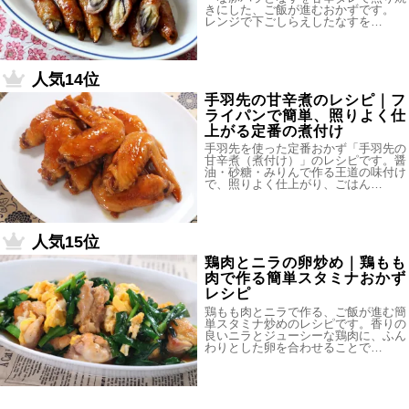
きにした、ご飯が進むおかずです。
レンジで下ごしらえしたなすを…
人気14位
手羽先の甘辛煮のレシピ｜フ
ライパンで簡単、照りよく仕
上がる定番の煮付け
手羽先を使った定番おかず「手羽先の
甘辛煮（煮付け）」のレシピです。醤
油・砂糖・みりんで作る王道の味付け
で、照りよく仕上がり、ごはん…
人気15位
鶏肉とニラの卵炒め｜鶏もも
肉で作る簡単スタミナおかず
レシピ
鶏もも肉とニラで作る、ご飯が進む簡
単スタミナ炒めのレシピです。香りの
良いニラとジューシーな鶏肉に、ふん
わりとした卵を合わせることで…