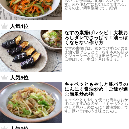
おいしい中華風ごま和えのレシピで
す。火を使わずに10分ほどで作れる、
彩りのよい簡単副菜です。細切…
人気4位
なすの素揚げレシピ｜大根お
ろしダレでさっぱり！油っぽ
くならない作り方
なすの素揚げは、衣をつけずにそのま
ま油で揚げることで、なす本来の甘み
とジューシーさを引き出せる一品。外
は香ばしく、中はとろけるよう…
人気5位
キャベツともやしと豚バラの
にんにく醤油炒め｜ご飯が進
む簡単炒め物
キャベツともやしを使った簡単なおか
ずにおすすめなのが、「キャベツとも
やしと豚バラのにんにく醤油炒め」で
す。豚バラ肉のうま味とにんに…