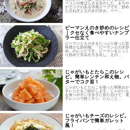
ーコンの香ばしさを生かした、まろや
かでコクのある洋風スープです。炒め
た玉ねぎとえのきの甘み、ベー…
ピーマンえのき炒めのレシピ
｜クセなく食べやすいナンプ
ラー仕立て
ピーマンとえのきをたっぷり使った旨
味豊かな炒め物、「ピーマンえのき炒
め」のレシピです。ピーマンをじっく
り炒めて甘みを引き出し、えの…
じゃがいもとたらこのレシ
ピ。簡単レンチン和え物。バ
ターでコク旨！
じゃがいもとたらこを使った簡単おか
ずレシピをご紹介します。じゃがいも
を食べやすい大きさに切り分けて、電
子レンジで軽くチン。たらこと…
じゃがいもチーズのレシピ。
フライパンで簡単ガレット
風！