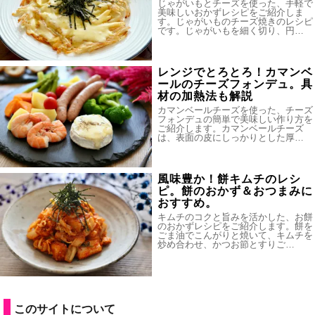
じゃがいもとチーズを使った、手軽で
美味しいおかずレシピをご紹介しま
す。じゃがいものチーズ焼きのレシピ
です。じゃがいもを細く切り、円…
レンジでとろとろ！カマンベ
ールのチーズフォンデュ。具
材の加熱法も解説
カマンベールチーズを使った、チーズ
フォンデュの簡単で美味しい作り方を
ご紹介します。カマンベールチーズ
は、表面の皮にしっかりとした厚…
風味豊か！餅キムチのレシ
ピ。餅のおかず＆おつまみに
おすすめ。
キムチのコクと旨みを活かした、お餅
のおかずレシピをご紹介します。餅を
ごま油でこんがりと焼いて、キムチを
炒め合わせ、かつお節とすりご…
このサイトについて