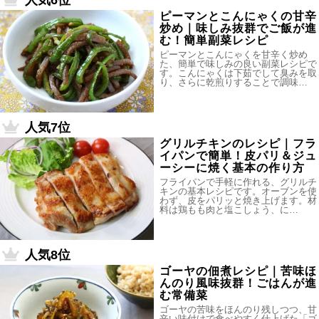
人気6位
ピーマンとこんにゃくの甘辛
炒め｜味しみ抜群でご飯が進
む！簡単副菜レシピ
ピーマンとこんにゃくを甘辛く炒め
た、簡単で味しみの良い副菜レシピで
す。こんにゃくは下茹でして臭みを取
り、さらに乾煎りすることで調味…
人気7位
グリルチキンのレシピ｜フラ
イパンで簡単！皮パリ＆ジュ
ーシーに焼く基本の作り方
フライパンで手軽に作れる、グリルチ
キンの基本レシピです。オーブンを使
わず、皮をパリッと焼き上げます。材
料は鶏もも肉と塩こしょう、に…
人気8位
ゴーヤの佃煮レシピ｜苦味ほ
んのり風味抜群！ごはんが進
む常備菜
ゴーヤの苦味をほんのり残しつつ、甘
辛い味付けで食べやすく仕上げた「ゴ