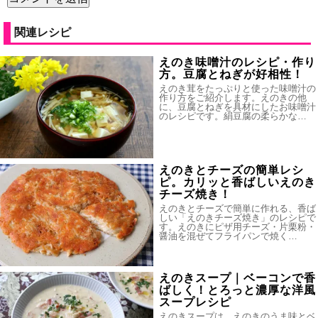
関連レシピ
えのき味噌汁のレシピ・作り
方。豆腐とねぎが好相性！
えのき茸をたっぷりと使った味噌汁の
作り方をご紹介します。えのきの他
に、豆腐とねぎを具材にしたお味噌汁
のレシピです。絹豆腐の柔らかな…
えのきとチーズの簡単レシ
ピ。カリッと香ばしいえのき
チーズ焼き！
えのきとチーズで簡単に作れる、香ば
しい「えのきチーズ焼き」のレシピで
す。えのきにピザ用チーズ・片栗粉・
醤油を混ぜてフライパンで焼く…
えのきスープ｜ベーコンで香
ばしく！とろっと濃厚な洋風
スープレシピ
えのきスープは、えのきのうま味とベ