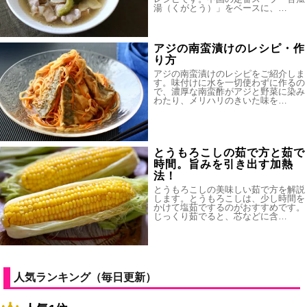
湯（くがとう）」をベースに、…
アジの南蛮漬けのレシピ・作
り方
アジの南蛮漬けのレシピをご紹介しま
す。味付けに水を一切使わずに作るの
で、濃厚な南蛮酢がアジと野菜に染み
わたり、メリハリのきいた味を…
とうもろこしの茹で方と茹で
時間。旨みを引き出す加熱
法！
とうもろこしの美味しい茹で方を解説
します。とうもろこしは、少し時間を
かけて塩茹でするのがおすすめです。
じっくり茹でると、芯などに含…
人気ランキング（毎日更新）