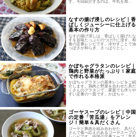
す。今回紹介するのは、牛乳を加…
なすの揚げ浸しのレシピ｜香
ばしくジューシーに仕上げる
基本の作り方
なすの揚げ浸しは、香ばしく揚げたな
すを旨味たっぷりのつけ汁に浸す、和
食の定番レシピです。冷やすことで油
っぽさが和らぎ、さっぱりとし…
かぼちゃグラタンのレシピ｜
鶏肉と野菜がたっぷり！家庭
で作れる本格派
かぼちゃグラタンの基本レシピをご紹
介します。鶏肉と野菜を合わせた具だ
くさんのグラタンで、家庭でも作りや
すい定番の一皿です。かぼちゃ…
ゴーヤスープのレシピ｜中国
の定番「苦瓜湯」をアレン
ジ！簡単＆具だくさん
ゴーヤと豚肉を組み合わせた、具だく
さんで食べ応えのあるゴーヤスープの
レシピです。中国の定番スープ「苦瓜