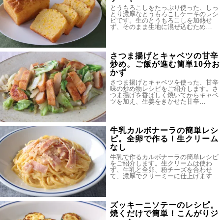
とうもろこしをたっぷり使った、しっ
とり濃厚なとうもろこしケーキのレシ
ピです。生のとうもろこしを加熱せ
ず、そのまま生地に混ぜ込むため…
さつま揚げとキャベツの甘辛
炒め。ご飯が進む簡単10分お
かず
さつま揚げとキャベツを使った、甘辛
味の炒め物レシピをご紹介します。さ
つま揚げを香ばしく焼いてからキャベ
ツを加え、生姜をきかせた甘辛…
牛乳カルボナーラの簡単レシ
ピ。全卵で作る！生クリーム
なし
牛乳で作るカルボナーラの簡単レシピ
をご紹介します。生クリームは使わ
ず、牛乳と全卵、粉チーズを合わせ
て、濃厚でクリーミーに仕上げます…
ズッキーニソテーのレシピ。
焼くだけで簡単！こんがりジ