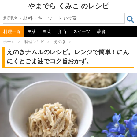
やまでら くみこ のレシピ
料理一覧
主菜
副菜
弁当
スイーツ
著者
ホーム
>
料理レシピ
>
えのき
>
えのきナムルのレシピ。レンジで簡単！にん
にくとごま油でコク旨おかず。