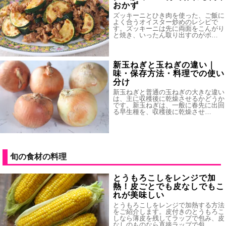
おかず
ズッキーニとひき肉を使った、ご飯に
よく合うオイスター炒めのレシピで
す。ズッキーニは先に両面をこんがり
と焼き、いったん取り出すのがポ…
新玉ねぎと玉ねぎの違い｜
味・保存方法・料理での使い
分け
新玉ねぎと普通の玉ねぎの大きな違い
は、主に収穫後に乾燥させるかどうか
です。新玉ねぎは、一般に春先に出回
る早生種を、収穫後に乾燥させ…
旬の食材の料理
とうもろこしをレンジで加
熱！皮ごとでも皮なしでもこ
れが美味しい
とうもろこしをレンジで加熱する方法
をご紹介します。皮付きのとうもろこ
しなら薄皮を残してラップで包み、皮
なしのものなら直接ラップで包…