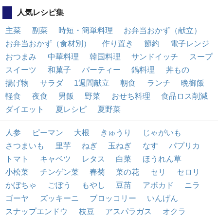
人気レシピ集
主菜
副菜
時短・簡単料理
お弁当おかず（献立）
お弁当おかず（食材別）
作り置き
節約
電子レンジ
おつまみ
中華料理
韓国料理
サンドイッチ
スープ
スイーツ
和菓子
パーティー
鍋料理
丼もの
揚げ物
サラダ
1週間献立
朝食
ランチ
晩御飯
軽食
夜食
男飯
野菜
おせち料理
食品ロス削減
ダイエット
夏レシピ
夏野菜
人参
ピーマン
大根
きゅうり
じゃがいも
さつまいも
里芋
ねぎ
玉ねぎ
なす
パプリカ
トマト
キャベツ
レタス
白菜
ほうれん草
小松菜
チンゲン菜
春菊
菜の花
セリ
セロリ
かぼちゃ
ごぼう
もやし
豆苗
アボカド
ニラ
ゴーヤ
ズッキーニ
ブロッコリー
いんげん
スナップエンドウ
枝豆
アスパラガス
オクラ