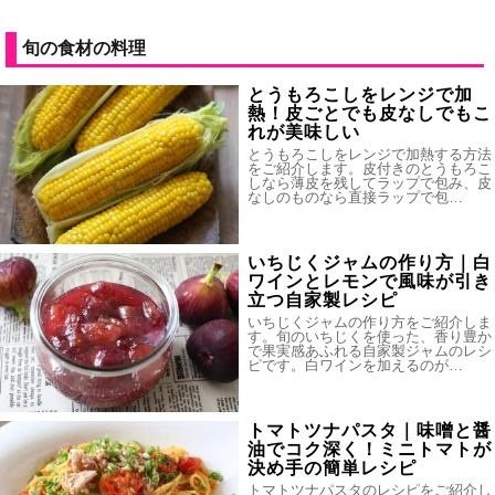
旬の食材の料理
とうもろこしをレンジで加
熱！皮ごとでも皮なしでもこ
れが美味しい
とうもろこしをレンジで加熱する方法
をご紹介します。皮付きのとうもろこ
しなら薄皮を残してラップで包み、皮
なしのものなら直接ラップで包…
いちじくジャムの作り方｜白
ワインとレモンで風味が引き
立つ自家製レシピ
いちじくジャムの作り方をご紹介しま
す。旬のいちじくを使った、香り豊か
で果実感あふれる自家製ジャムのレシ
ピです。白ワインを加えるのが…
トマトツナパスタ｜味噌と醤
油でコク深く！ミニトマトが
決め手の簡単レシピ
トマトツナパスタのレシピをご紹介し