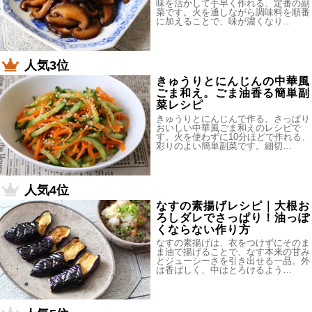
味を活かして手早く作れる、定番の副
菜です。火を通しながら調味料を順番
に加えることで、味が濃くなり…
人気3位
きゅうりとにんじんの中華風
ごま和え。ごま油香る簡単副
菜レシピ
きゅうりとにんじんで作る、さっぱり
おいしい中華風ごま和えのレシピで
す。火を使わずに10分ほどで作れる、
彩りのよい簡単副菜です。細切…
人気4位
なすの素揚げレシピ｜大根お
ろしダレでさっぱり！油っぽ
くならない作り方
なすの素揚げは、衣をつけずにそのま
ま油で揚げることで、なす本来の甘み
とジューシーさを引き出せる一品。外
は香ばしく、中はとろけるよう…