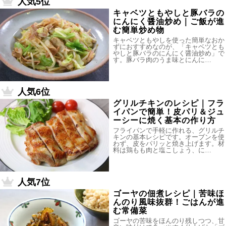
人気5位
キャベツともやしと豚バラの
にんにく醤油炒め｜ご飯が進
む簡単炒め物
キャベツともやしを使った簡単なおか
ずにおすすめなのが、「キャベツとも
やしと豚バラのにんにく醤油炒め」で
す。豚バラ肉のうま味とにんに…
人気6位
グリルチキンのレシピ｜フラ
イパンで簡単！皮パリ＆ジュ
ーシーに焼く基本の作り方
フライパンで手軽に作れる、グリルチ
キンの基本レシピです。オーブンを使
わず、皮をパリッと焼き上げます。材
料は鶏もも肉と塩こしょう、に…
人気7位
ゴーヤの佃煮レシピ｜苦味ほ
んのり風味抜群！ごはんが進
む常備菜
ゴーヤの苦味をほんのり残しつつ、甘