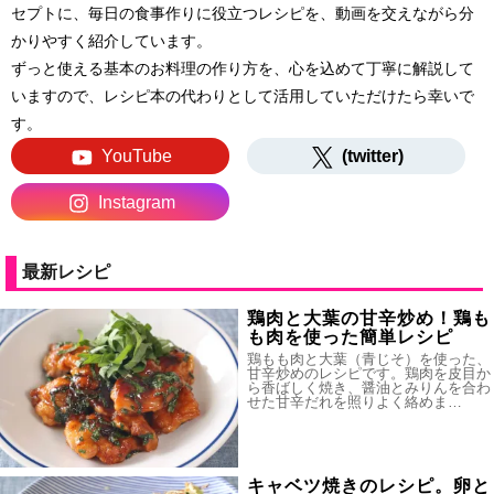
セプトに、毎日の食事作りに役立つレシピを、動画を交えながら分
かりやすく紹介しています。
ずっと使える基本のお料理の作り方を、心を込めて丁寧に解説して
いますので、レシピ本の代わりとして活用していただけたら幸いで
す。
YouTube
(twitter)
Instagram
最新レシピ
鶏肉と大葉の甘辛炒め！鶏も
も肉を使った簡単レシピ
鶏もも肉と大葉（青じそ）を使った、
甘辛炒めのレシピです。鶏肉を皮目か
ら香ばしく焼き、醤油とみりんを合わ
せた甘辛だれを照りよく絡めま…
キャベツ焼きのレシピ。卵と