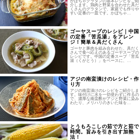
かぼちゃグラタンの基本レシピをご紹
介します。鶏肉と野菜を合わせた具だ
くさんのグラタンで、家庭でも作りや
すい定番の一皿です。かぼちゃ…
ゴーヤスープのレシピ｜中国
の定番「苦瓜湯」をアレン
ジ！簡単＆具だくさん
ゴーヤと豚肉を組み合わせた、具だく
さんで食べ応えのあるゴーヤスープの
レシピです。中国の定番スープ「苦瓜
湯（くがとう）」をベースに、…
アジの南蛮漬けのレシピ・作
り方
アジの南蛮漬けのレシピをご紹介しま
す。味付けに水を一切使わずに作るの
で、濃厚な南蛮酢がアジと野菜に染み
わたり、メリハリのきいた味を…
とうもろこしの茹で方と茹で
時間。旨みを引き出す加熱
法！