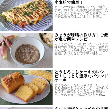
小麦粉で簡単！
キャベツ焼きの簡単レシピをご紹介し
ます。薄く焼いた小麦粉の生地に、た
っぷりの千切りキャベツと卵をのせ、
半分に折って仕上げます。お好…
みょうが味噌の作り方｜ご飯
が進む簡単レシピ
みょうがをたっぷり使った、みょうが
味噌の作り方をご紹介します。粗めに
刻んだみょうがをさっと炒め、味噌や
砂糖、みりんなどで甘辛く味付…
とうもろこしケーキのレシ
ピ！しっとり濃厚なパウンド
ケーキ
とうもろこしをたっぷり使った、しっ
とり濃厚なとうもろこしケーキのレシ
ピです。生のとうもろこしを加熱せ
ず、そのまま生地に混ぜ込むため…
さつま揚げとキャベツの甘辛