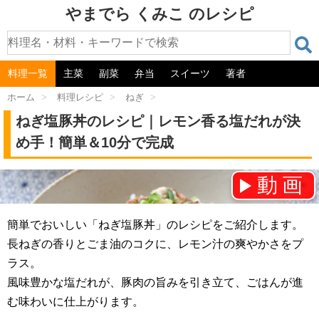
やまでら くみこ のレシピ
料理一覧
主菜
副菜
弁当
スイーツ
著者
ホーム
>
料理レシピ
>
ねぎ
>
ねぎ塩豚丼のレシピ｜レモン香る塩だれが決
め手！簡単＆10分で完成
動画
チャンネル登録をお願いします！⇒
簡単でおいしい「ねぎ塩豚丼」のレシピをご紹介します。
長ねぎの香りとごま油のコクに、レモン汁の爽やかさをプ
ラス。
風味豊かな塩だれが、豚肉の旨みを引き立て、ごはんが進
む味わいに仕上がります。