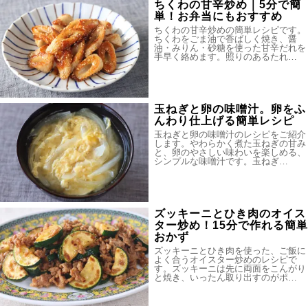
ちくわの甘辛炒め｜5分で簡
単！お弁当にもおすすめ
ちくわの甘辛炒めの簡単レシピです。
ちくわをごま油で香ばしく焼き、醤
油・みりん・砂糖を使った甘辛だれを
手早く絡めます。照りのあるたれ…
玉ねぎと卵の味噌汁。卵をふ
んわり仕上げる簡単レシピ
玉ねぎと卵の味噌汁のレシピをご紹介
します。やわらかく煮た玉ねぎの甘み
と、卵のやさしい味わいを楽しめる、
シンプルな味噌汁です。玉ねぎ…
ズッキーニとひき肉のオイス
ター炒め！15分で作れる簡単
おかず
ズッキーニとひき肉を使った、ご飯に
よく合うオイスター炒めのレシピで
す。ズッキーニは先に両面をこんがり
と焼き、いったん取り出すのがポ…