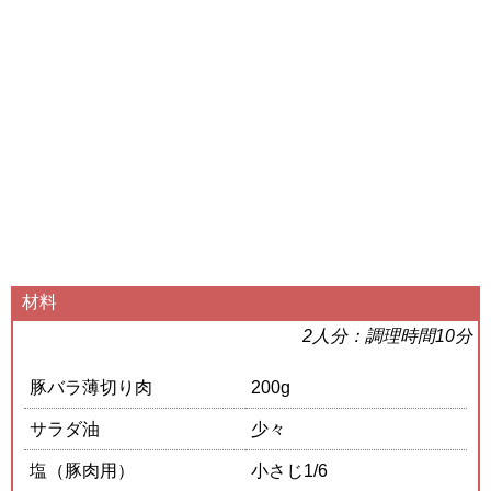
材料
2人分：調理時間10分
豚バラ薄切り肉
200g
サラダ油
少々
塩（豚肉用）
小さじ1/6