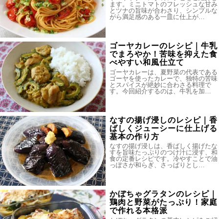
ます。ミニトマトのフレッシュな甘み
とツナの旨味が合わさり、シンプルな
がら満足感のある一皿に仕上が…
ゴーヤカレーのレシピ｜牛乳
でまろやか！苦味を抑えた食
べやすい和風仕立て
ゴーヤカレーは、夏野菜の代表である
ゴーヤを使ったカレーで、独特の苦味
とスパイスが絶妙に合わさる料理で
す。今回紹介するのは、牛乳を加…
なすの揚げ浸しのレシピ｜香
ばしくジューシーに仕上げる
基本の作り方
なすの揚げ浸しは、香ばしく揚げたな
すを旨味たっぷりのつけ汁に浸す、和
食の定番レシピです。冷やすことで油
っぽさが和らぎ、さっぱりとし…
かぼちゃグラタンのレシピ｜
鶏肉と野菜がたっぷり！家庭
で作れる本格派