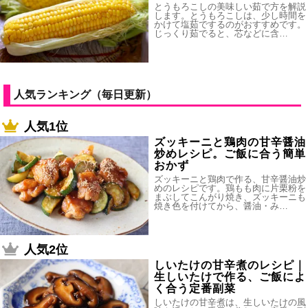
とうもろこしの美味しい茹で方を解説
します。とうもろこしは、少し時間を
かけて塩茹でするのがおすすめです。
じっくり茹でると、芯などに含…
人気ランキング（毎日更新）
人気1位
ズッキーニと鶏肉の甘辛醤油
炒めレシピ。ご飯に合う簡単
おかず
ズッキーニと鶏肉で作る、甘辛醤油炒
めのレシピです。鶏もも肉に片栗粉を
まぶしてこんがり焼き、ズッキーニも
焼き色を付けてから、醤油・み…
人気2位
しいたけの甘辛煮のレシピ｜
生しいたけで作る、ご飯によ
く合う定番副菜
しいたけの甘辛煮は、生しいたけの風