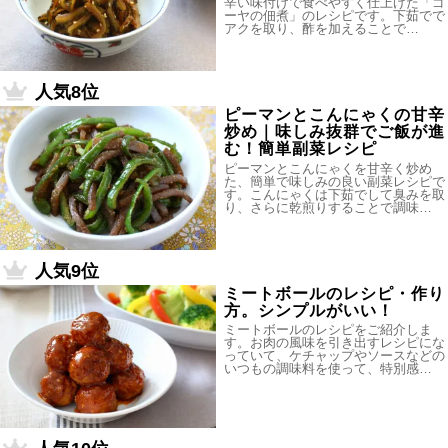
辛い味付けで食べやすく仕上げた「ゴ
ーヤの佃煮」のレシピです。下茹でで
アクを取り、酢を加えることで…
人気8位
ピーマンとこんにゃくの甘辛
炒め｜味しみ抜群でご飯が進
む！簡単副菜レシピ
ピーマンとこんにゃくを甘辛く炒め
た、簡単で味しみの良い副菜レシピで
す。こんにゃくは下茹でして臭みを取
り、さらに乾煎りすることで調味…
人気9位
ミートボールのレシピ・作り
方。シンプルがいい！
ミートボールのレシピをご紹介しま
す。お肉の風味を引き出すレシピにな
っていて、ケチャップやソースなどの
いつもの調味料を使って、特別感…