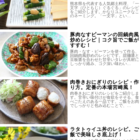
熊本県を代表する人気郷土料理、「一
文字（ひともじ）ぐるぐる」のレシピ
をご紹介します。かなりユニークなこ
のネーミング。「一文字」とい…
豚肉なすピーマンの回鍋肉風
炒めレシピ｜コク旨でご飯が
すすむ！
豚肉・なす・ピーマンを使って作る、
回鍋肉風炒めのレシピです。甜麺醤と
豆板醤を合わせた甘辛いタレが具材に
しっかり絡み、コク深い味わい…
肉巻きおにぎりのレシピ・作
り方。定番の本場宮崎風！
肉巻きおにぎりのレシピをご紹介しま
す。甘辛い味付けが食欲をそそる、食
べごたえのある一品です。ご飯をお肉
でしっかりと包み込むことで、…
ラタトゥイユ丼のレシピ。ご
飯で美味しさ底上げ！