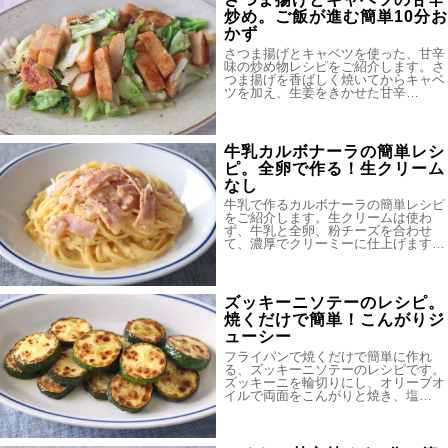
炒め。ご飯が進む簡単10分お
かず
さつま揚げとキャベツを使った、甘辛
味の炒め物レシピをご紹介します。さ
つま揚げを香ばしく焼いてからキャベ
ツを加え、生姜をきかせた甘辛…
牛乳カルボナーラの簡単レシ
ピ。全卵で作る！生クリーム
なし
牛乳で作るカルボナーラの簡単レシピ
をご紹介します。生クリームは使わ
ず、牛乳と全卵、粉チーズを合わせ
て、濃厚でクリーミーに仕上げます…
ズッキーニソテーのレシピ。
焼くだけで簡単！こんがりジ
ューシー
フライパンで焼くだけで簡単に作れ
る、ズッキーニソテーのレシピです。
ズッキーニを輪切りにし、オリーブオ
イルで両面をこんがりと焼き、塩…