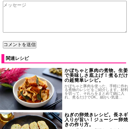
関連レシピ
かぼちゃと豚肉の煮物。生姜
で美味しさ底上げ！煮るだけ
の超簡単レシピ。
かぼちゃと豚肉を使った、手軽に作れ
る煮物のレシピをご紹介します。材料
を切って、それらをまとめて鍋に入
れ、煮るだけでOK。細かい気遣…
ねぎの卵焼きレシピ。長ネギ
入りが旨い！ジューシー卵焼
きの作り方。