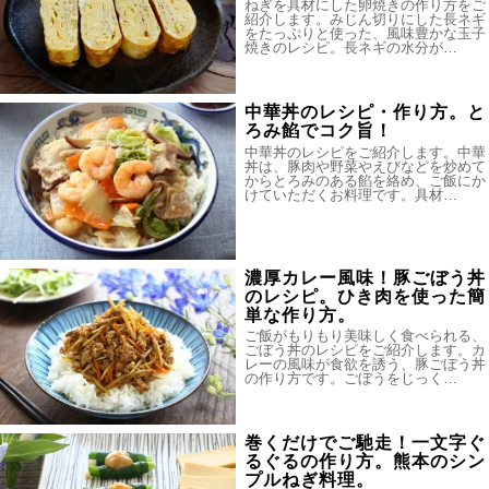
ねぎを具材にした卵焼きの作り方をご
紹介します。みじん切りにした長ネギ
をたっぷりと使った、風味豊かな玉子
焼きのレシピ。長ネギの水分が…
中華丼のレシピ・作り方。と
ろみ餡でコク旨！
中華丼のレシピをご紹介します。中華
丼は、豚肉や野菜やえびなどを炒めて
からとろみのある餡を絡め、ご飯にか
けていただくお料理です。具材…
濃厚カレー風味！豚ごぼう丼
のレシピ。ひき肉を使った簡
単な作り方。
ご飯がもりもり美味しく食べられる、
ごぼう丼のレシピをご紹介します。カ
レーの風味が食欲を誘う、豚ごぼう丼
の作り方です。ごぼうをじっく…
巻くだけでご馳走！一文字ぐ
るぐるの作り方。熊本のシン
プルねぎ料理。