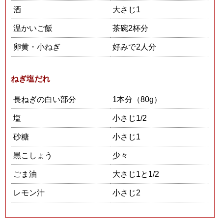
酒
大さじ1
温かいご飯
茶碗2杯分
卵黄・小ねぎ
好みで2人分
ねぎ塩だれ
長ねぎの白い部分
1本分（80g）
塩
小さじ1/2
砂糖
小さじ1
黒こしょう
少々
ごま油
大さじ1と1/2
レモン汁
小さじ2