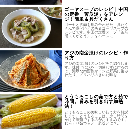
ゴーヤスープのレシピ｜中国
の定番「苦瓜湯」をアレン
ジ！簡単＆具だくさん
ゴーヤと豚肉を組み合わせた、具だく
さんで食べ応えのあるゴーヤスープの
レシピです。中国の定番スープ「苦瓜
湯（くがとう）」をベースに、…
アジの南蛮漬けのレシピ・作
り方
アジの南蛮漬けのレシピをご紹介しま
す。味付けに水を一切使わずに作るの
で、濃厚な南蛮酢がアジと野菜に染み
わたり、メリハリのきいた味を…
とうもろこしの茹で方と茹で
時間。旨みを引き出す加熱
法！
とうもろこしの美味しい茹で方を解説
します。とうもろこしは、少し時間を
かけて塩茹でするのがおすすめです。
じっくり茹でると、芯などに含…