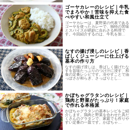
ゴーヤカレーのレシピ｜牛乳
でまろやか！苦味を抑えた食
べやすい和風仕立て
ゴーヤカレーは、夏野菜の代表である
ゴーヤを使ったカレーで、独特の苦味
とスパイスが絶妙に合わさる料理で
す。今回紹介するのは、牛乳を加…
なすの揚げ浸しのレシピ｜香
ばしくジューシーに仕上げる
基本の作り方
なすの揚げ浸しは、香ばしく揚げたな
すを旨味たっぷりのつけ汁に浸す、和
食の定番レシピです。冷やすことで油
っぽさが和らぎ、さっぱりとし…
かぼちゃグラタンのレシピ｜
鶏肉と野菜がたっぷり！家庭
で作れる本格派
かぼちゃグラタンの基本レシピをご紹
介します。鶏肉と野菜を合わせた具だ
くさんのグラタンで、家庭でも作りや
すい定番の一皿です。かぼちゃ…