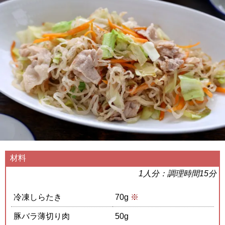
材料
1人分：調理時間15分
冷凍しらたき
70g
※
豚バラ薄切り肉
50g