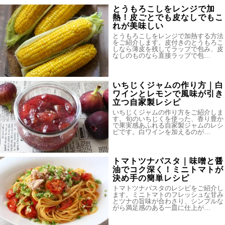
とうもろこしをレンジで加
熱！皮ごとでも皮なしでもこ
れが美味しい
とうもろこしをレンジで加熱する方法
をご紹介します。皮付きのとうもろこ
しなら薄皮を残してラップで包み、皮
なしのものなら直接ラップで包…
いちじくジャムの作り方｜白
ワインとレモンで風味が引き
立つ自家製レシピ
いちじくジャムの作り方をご紹介しま
す。旬のいちじくを使った、香り豊か
で果実感あふれる自家製ジャムのレシ
ピです。白ワインを加えるのが…
トマトツナパスタ｜味噌と醤
油でコク深く！ミニトマトが
決め手の簡単レシピ
トマトツナパスタのレシピをご紹介し
ます。ミニトマトのフレッシュな甘み
とツナの旨味が合わさり、シンプルな
がら満足感のある一皿に仕上が…