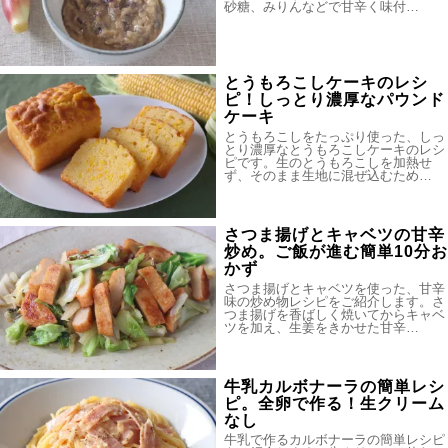
砂糖、みりんなどで甘辛く味付…
とうもろこしケーキのレシ
ピ！しっとり濃厚なパウンド
ケーキ
とうもろこしをたっぷり使った、しっ
とり濃厚なとうもろこしケーキのレシ
ピです。生のとうもろこしを加熱せ
ず、そのまま生地に混ぜ込むため…
さつま揚げとキャベツの甘辛
炒め。ご飯が進む簡単10分お
かず
さつま揚げとキャベツを使った、甘辛
味の炒め物レシピをご紹介します。さ
つま揚げを香ばしく焼いてからキャベ
ツを加え、生姜をきかせた甘辛…
牛乳カルボナーラの簡単レシ
ピ。全卵で作る！生クリーム
なし
牛乳で作るカルボナーラの簡単レシピ