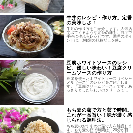
牛丼のレシピ・作り方。定番
の美味しさ！
牛丼の作り方をご紹介します。人気店
で出てくるような定番の味を、自宅で
手軽に作れるレシピです。調理のポイ
ントは、3種類の顆粒だしを使…
豆腐ホワイトソースのレシ
ピ。優しい味わい！豆腐クリ
ームソースの作り方
豆腐を使ったホワイトソース（ベシャ
メルソース）のレシピをご紹介しま
す。「豆腐クリームソース」です。あ
っさりとした味わいのクリームで…
もち麦の茹で方と茹で時間。
これが一番旨い！味が濃く感
じられる調理法。
もち麦のおすすめの茹で方を解説しま
す。もち麦の茹で時間は、20分が目