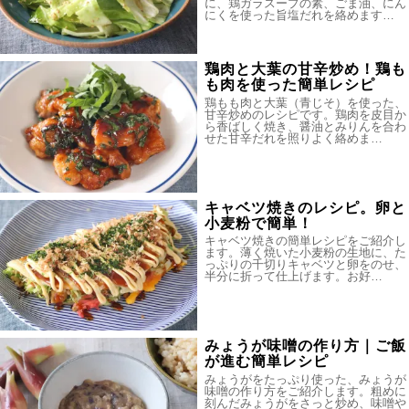
に、鶏ガラスープの素、ごま油、にん
にくを使った旨塩だれを絡めます…
鶏肉と大葉の甘辛炒め！鶏も
も肉を使った簡単レシピ
鶏もも肉と大葉（青じそ）を使った、
甘辛炒めのレシピです。鶏肉を皮目か
ら香ばしく焼き、醤油とみりんを合わ
せた甘辛だれを照りよく絡めま…
キャベツ焼きのレシピ。卵と
小麦粉で簡単！
キャベツ焼きの簡単レシピをご紹介し
ます。薄く焼いた小麦粉の生地に、た
っぷりの千切りキャベツと卵をのせ、
半分に折って仕上げます。お好…
みょうが味噌の作り方｜ご飯
が進む簡単レシピ
みょうがをたっぷり使った、みょうが
味噌の作り方をご紹介します。粗めに
刻んだみょうがをさっと炒め、味噌や