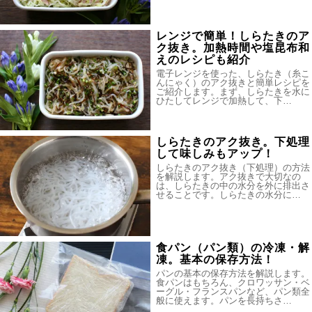
レンジで簡単！しらたきのア
ク抜き。加熱時間や塩昆布和
えのレシピも紹介
電子レンジを使った、しらたき（糸こ
んにゃく）のアク抜きと簡単レシピを
ご紹介します。まず、しらたきを水に
ひたしてレンジで加熱して、下…
しらたきのアク抜き。下処理
して味しみもアップ！
しらたきのアク抜き（下処理）の方法
を解説します。アク抜きで大切なの
は、しらたきの中の水分を外に排出さ
せることです。しらたきの水分に…
食パン（パン類）の冷凍・解
凍。基本の保存方法！
パンの基本の保存方法を解説します。
食パンはもちろん、クロワッサン・ベ
ーグル・フランスパンなど、パン類全
般に使えます。パンを長持ちさ…