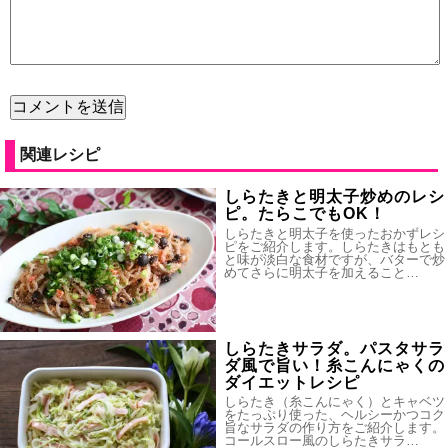
関連レシピ
しらたきと明太子炒めのレシ
ピ。たらこでもOK！
しらたきと明太子を使ったおかずレシ
ピをご紹介します。しらたきはもとも
と味が淡白な食材ですが、バターで炒
めてさらに明太子を加えること…
しらたきサラダ。パスタサラ
ダ風で旨い！糸こんにゃくの
ダイエットレシピ
しらたき（糸こんにゃく）とキャベツ
をたっぷり使った、ヘルシーかつコク
旨なサラダの作り方をご紹介します。
コールスロー風のしらたきサラ…