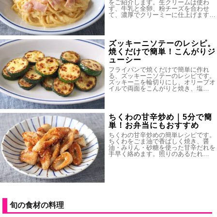
をご紹介します。生クリームは使わ
ず、牛乳と全卵、粉チーズを合わせ
て、濃厚でクリーミーに仕上げます…
ズッキーニソテーのレシピ。
焼くだけで簡単！こんがりジ
ューシー
フライパンで焼くだけで簡単に作れ
る、ズッキーニソテーのレシピです。
ズッキーニを輪切りにし、オリーブオ
イルで両面をこんがりと焼き、塩…
ちくわの甘辛炒め｜5分で簡
単！お弁当にもおすすめ
ちくわの甘辛炒めの簡単レシピです。
ちくわをごま油で香ばしく焼き、醤
油・みりん・砂糖を使った甘辛だれを
手早く絡めます。照りのあるたれ…
旬の食材の料理