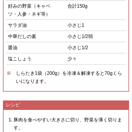
好みの野菜（キャベ
合計150g
ツ・人参・ネギ等）
サラダ油
小さじ1
中華だしの素
小さじ1/2弱
醤油
小さじ1/2
塩こしょう
少々
しらたき1袋（200g）を冷凍＆解凍すると70gくら
いになります。
レシピ
豚肉を食べやすい大きさに切り、野菜を薄く切りま
す。