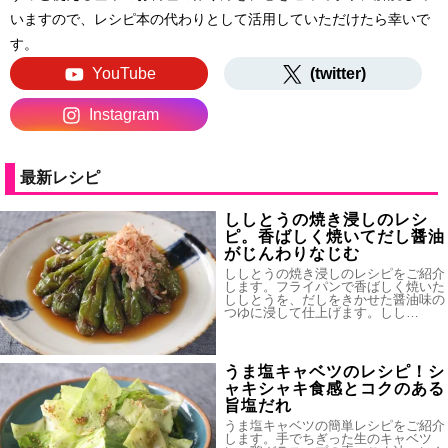
いますので、レシピ本の代わりとして活用していただけたら幸いで
す。
YouTube
(twitter)
Instagram
最新レシピ
ししとうの焼き浸しのレシ
ピ。香ばしく焼いてだし醤油
がじんわりなじむ
ししとうの焼き浸しのレシピをご紹介
します。フライパンで香ばしく焼いた
ししとうを、だしをきかせた醤油味の
つゆに浸して仕上げます。しし…
うま塩キャベツのレシピ！シ
ャキシャキ食感とコクのある
旨塩だれ
うま塩キャベツの簡単レシピをご紹介
します。手でちぎった生のキャベツ