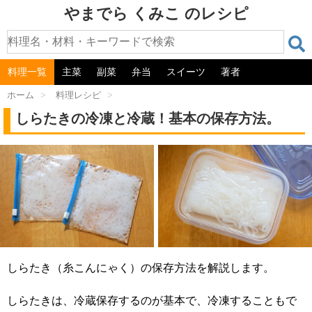
やまでら くみこ のレシピ
料理一覧
主菜
副菜
弁当
スイーツ
著者
ホーム
>
料理レシピ
>
しらたきの冷凍と冷蔵！基本の保存方法。
しらたき（糸こんにゃく）の保存方法を解説します。
しらたきは、冷蔵保存するのが基本で、冷凍することもで