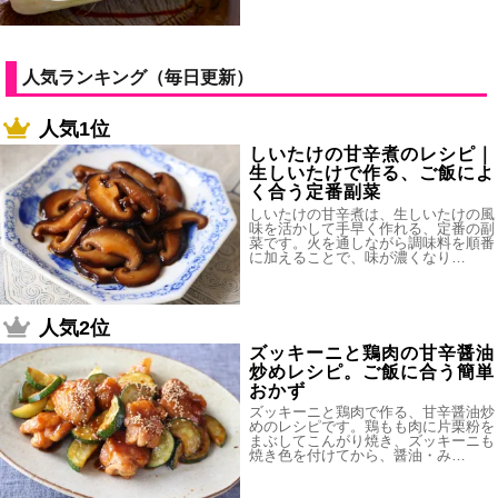
人気ランキング（毎日更新）
人気1位
しいたけの甘辛煮のレシピ｜
生しいたけで作る、ご飯によ
く合う定番副菜
しいたけの甘辛煮は、生しいたけの風
味を活かして手早く作れる、定番の副
菜です。火を通しながら調味料を順番
に加えることで、味が濃くなり…
人気2位
ズッキーニと鶏肉の甘辛醤油
炒めレシピ。ご飯に合う簡単
おかず
ズッキーニと鶏肉で作る、甘辛醤油炒
めのレシピです。鶏もも肉に片栗粉を
まぶしてこんがり焼き、ズッキーニも
焼き色を付けてから、醤油・み…