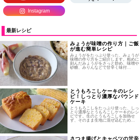
Instagram
最新レシピ
みょうが味噌の作り方｜ご飯
が進む簡単レシピ
みょうがをたっぷり使った、みょうが
味噌の作り方をご紹介します。粗めに
刻んだみょうがをさっと炒め、味噌や
砂糖、みりんなどで甘辛く味付…
とうもろこしケーキのレシ
ピ！しっとり濃厚なパウンド
ケーキ
とうもろこしをたっぷり使った、しっ
とり濃厚なとうもろこしケーキのレシ
ピです。生のとうもろこしを加熱せ
ず、そのまま生地に混ぜ込むため…
さつま揚げとキャベツの甘辛