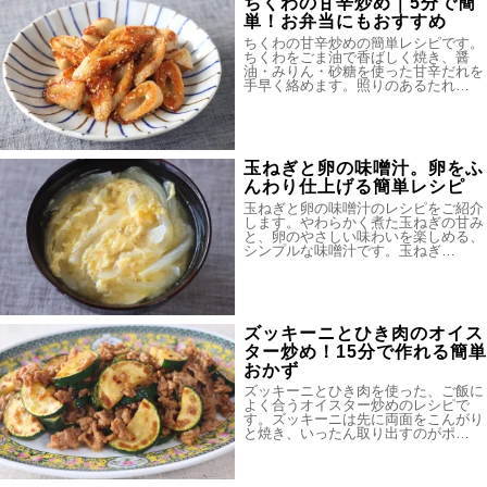
ちくわの甘辛炒め｜5分で簡
単！お弁当にもおすすめ
ちくわの甘辛炒めの簡単レシピです。
ちくわをごま油で香ばしく焼き、醤
油・みりん・砂糖を使った甘辛だれを
手早く絡めます。照りのあるたれ…
玉ねぎと卵の味噌汁。卵をふ
んわり仕上げる簡単レシピ
玉ねぎと卵の味噌汁のレシピをご紹介
します。やわらかく煮た玉ねぎの甘み
と、卵のやさしい味わいを楽しめる、
シンプルな味噌汁です。玉ねぎ…
ズッキーニとひき肉のオイス
ター炒め！15分で作れる簡単
おかず
ズッキーニとひき肉を使った、ご飯に
よく合うオイスター炒めのレシピで
す。ズッキーニは先に両面をこんがり
と焼き、いったん取り出すのがポ…