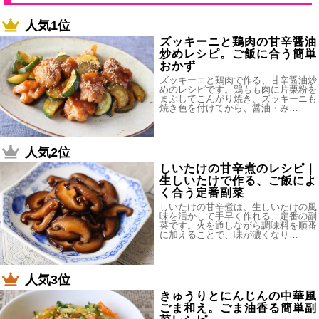
人気1位
ズッキーニと鶏肉の甘辛醤油
炒めレシピ。ご飯に合う簡単
おかず
ズッキーニと鶏肉で作る、甘辛醤油炒
めのレシピです。鶏もも肉に片栗粉を
まぶしてこんがり焼き、ズッキーニも
焼き色を付けてから、醤油・み…
人気2位
しいたけの甘辛煮のレシピ｜
生しいたけで作る、ご飯によ
く合う定番副菜
しいたけの甘辛煮は、生しいたけの風
味を活かして手早く作れる、定番の副
菜です。火を通しながら調味料を順番
に加えることで、味が濃くなり…
人気3位
きゅうりとにんじんの中華風
ごま和え。ごま油香る簡単副