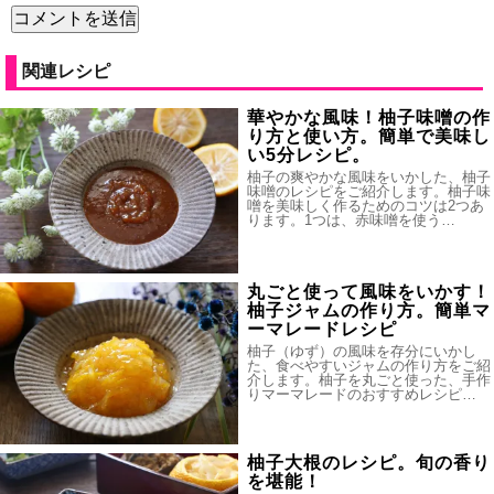
関連レシピ
華やかな風味！柚子味噌の作
り方と使い方。簡単で美味し
い5分レシピ。
柚子の爽やかな風味をいかした、柚子
味噌のレシピをご紹介します。柚子味
噌を美味しく作るためのコツは2つあ
ります。1つは、赤味噌を使う…
丸ごと使って風味をいかす！
柚子ジャムの作り方。簡単マ
ーマレードレシピ
柚子（ゆず）の風味を存分にいかし
た、食べやすいジャムの作り方をご紹
介します。柚子を丸ごと使った、手作
りマーマレードのおすすめレシピ…
柚子大根のレシピ。旬の香り
を堪能！