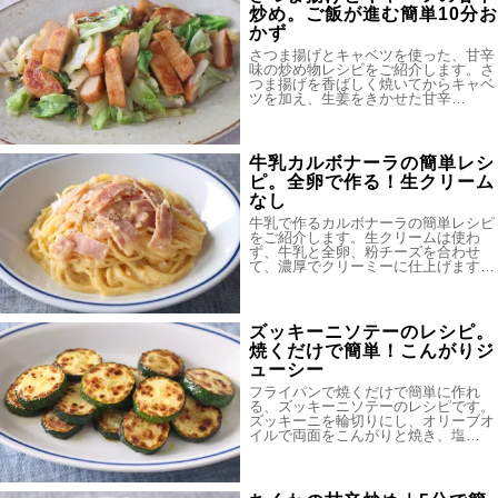
炒め。ご飯が進む簡単10分お
かず
さつま揚げとキャベツを使った、甘辛
味の炒め物レシピをご紹介します。さ
つま揚げを香ばしく焼いてからキャベ
ツを加え、生姜をきかせた甘辛…
牛乳カルボナーラの簡単レシ
ピ。全卵で作る！生クリーム
なし
牛乳で作るカルボナーラの簡単レシピ
をご紹介します。生クリームは使わ
ず、牛乳と全卵、粉チーズを合わせ
て、濃厚でクリーミーに仕上げます…
ズッキーニソテーのレシピ。
焼くだけで簡単！こんがりジ
ューシー
フライパンで焼くだけで簡単に作れ
る、ズッキーニソテーのレシピです。
ズッキーニを輪切りにし、オリーブオ
イルで両面をこんがりと焼き、塩…