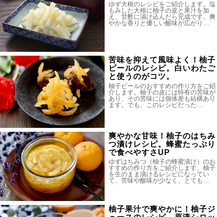
ゆず大根のレシピをご紹介します。塩
もみした大根に柚子の皮と果汁を加
え、甘酢に漬け込んだら完成です。爽
やかな香りと優しい酸味が広がり…
苦味を抑えて風味よく！柚子
ピールのレシピ。白いわたご
と使うのがコツ。
柚子ピールのおすすめの作り方をご紹
介します。柚子の皮には特有の苦味が
あり、その苦味には個体差も結構あり
ます。でも、このレシピだった…
爽やかな甘味！柚子のはちみ
つ漬けレシピ。蜂蜜たっぷり
で食べやすさUP
ゆずはちみつ（柚子の蜂蜜漬け）のお
すすめの作り方をご紹介します。柚子
を生のまま漬けるレシピになってい
て、苦味や酸味が少なく、とても…
柚子果汁で爽やかに！柚子ジ