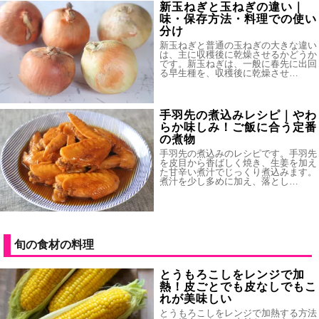
新玉ねぎと玉ねぎの違い｜
味・保存方法・料理での使い
分け
新玉ねぎと普通の玉ねぎの大きな違い
は、主に収穫後に乾燥させるかどうか
です。新玉ねぎは、一般に春先に出回
る早生種を、収穫後に乾燥させ…
手羽先の煮込みレシピ｜やわ
らか味しみ！ご飯に合う定番
の煮物
手羽先の煮込みのレシピです。手羽先
を皮目から香ばしく焼き、生姜を加え
た甘辛い煮汁でじっくり煮込みます。
煮汁を少し多めに加え、落とし…
旬の食材の料理
とうもろこしをレンジで加
熱！皮ごとでも皮なしでもこ
れが美味しい
とうもろこしをレンジで加熱する方法