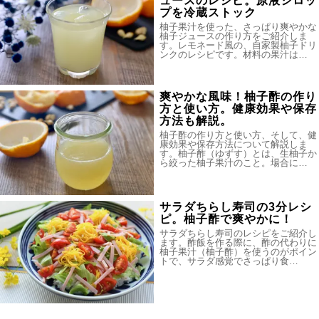
ュースのレシピ。原液シロッ
プを冷蔵ストック
柚子果汁を使った、さっぱり爽やかな
柚子ジュースの作り方をご紹介しま
す。レモネード風の、自家製柚子ドリ
ンクのレシピです。材料の果汁は…
爽やかな風味！柚子酢の作り
方と使い方。健康効果や保存
方法も解説。
柚子酢の作り方と使い方、そして、健
康効果や保存方法について解説しま
す。柚子酢（ゆずす）とは、生柚子か
ら絞った柚子果汁のこと。場合に…
サラダちらし寿司の3分レシ
ピ。柚子酢で爽やかに！
サラダちらし寿司のレシピをご紹介し
ます。酢飯を作る際に、酢の代わりに
柚子果汁（柚子酢）を使うのがポイン
トで、サラダ感覚でさっぱり食…