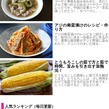
ゴーヤと豚肉を組み合わせた、具だく
さんで食べ応えのあるゴーヤスープの
レシピです。中国の定番スープ「苦瓜
湯（くがとう）」をベースに、…
アジの南蛮漬けのレシピ・作
り方
アジの南蛮漬けのレシピをご紹介しま
す。味付けに水を一切使わずに作るの
で、濃厚な南蛮酢がアジと野菜に染み
わたり、メリハリのきいた味を…
とうもろこしの茹で方と茹で
時間。旨みを引き出す加熱
法！
とうもろこしの美味しい茹で方を解説
します。とうもろこしは、少し時間を
かけて塩茹でするのがおすすめです。
じっくり茹でると、芯などに含…
人気ランキング（毎日更新）