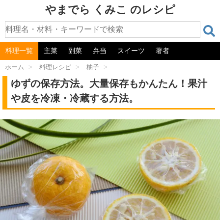
やまでら くみこ のレシピ
料理一覧
主菜
副菜
弁当
スイーツ
著者
ホーム
>
料理レシピ
>
柚子
>
ゆずの保存方法。大量保存もかんたん！果汁
や皮を冷凍・冷蔵する方法。