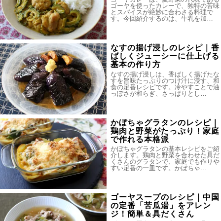
ゴーヤを使ったカレーで、独特の苦味
とスパイスが絶妙に合わさる料理で
す。今回紹介するのは、牛乳を加…
なすの揚げ浸しのレシピ｜香
ばしくジューシーに仕上げる
基本の作り方
なすの揚げ浸しは、香ばしく揚げたな
すを旨味たっぷりのつけ汁に浸す、和
食の定番レシピです。冷やすことで油
っぽさが和らぎ、さっぱりとし…
かぼちゃグラタンのレシピ｜
鶏肉と野菜がたっぷり！家庭
で作れる本格派
かぼちゃグラタンの基本レシピをご紹
介します。鶏肉と野菜を合わせた具だ
くさんのグラタンで、家庭でも作りや
すい定番の一皿です。かぼちゃ…
ゴーヤスープのレシピ｜中国
の定番「苦瓜湯」をアレン
ジ！簡単＆具だくさん