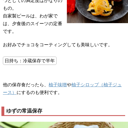
つとしての満足度はかなりの
もの。
自家製ピールは、わが家で
は、夕食後のスイーツの定番
です。
お好みでチョコをコーティングしても美味しいです。
日持ち：冷蔵保存で半年
他の保存食だったら、
柚子味噌
や
柚子シロップ（柚子ジュ
ース）
にするのも便利です。
ゆずの常温保存