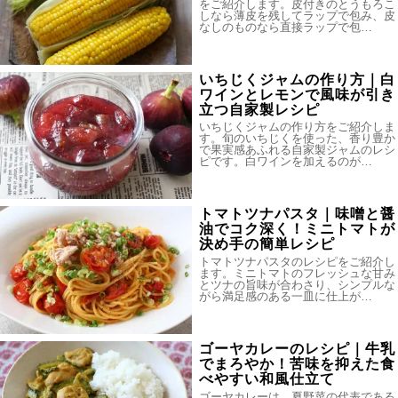
をご紹介します。皮付きのとうもろこ
しなら薄皮を残してラップで包み、皮
なしのものなら直接ラップで包…
いちじくジャムの作り方｜白
ワインとレモンで風味が引き
立つ自家製レシピ
いちじくジャムの作り方をご紹介しま
す。旬のいちじくを使った、香り豊か
で果実感あふれる自家製ジャムのレシ
ピです。白ワインを加えるのが…
トマトツナパスタ｜味噌と醤
油でコク深く！ミニトマトが
決め手の簡単レシピ
トマトツナパスタのレシピをご紹介し
ます。ミニトマトのフレッシュな甘み
とツナの旨味が合わさり、シンプルな
がら満足感のある一皿に仕上が…
ゴーヤカレーのレシピ｜牛乳
でまろやか！苦味を抑えた食
べやすい和風仕立て
ゴーヤカレーは、夏野菜の代表である