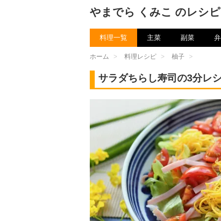
やまでら くみこ のレシピ
料理一覧
主菜
副菜
弁
ホーム
>
料理レシピ
>
柚子
>
サラダちらし寿司の3分レ