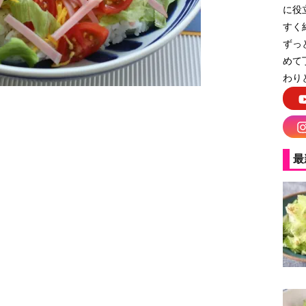
に役
すく
ずっ
めて
わり
最