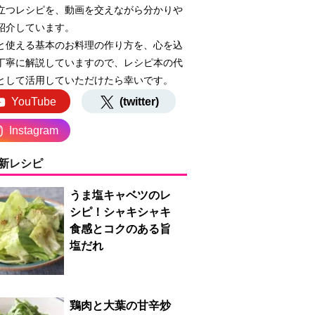
立つレシピを、動画を交えながら分かりや
紹介しています。
と使える基本のお料理の作り方を、心を込
丁寧に解説していますので、レシピ本の代
として活用していただけたら幸いです。
YouTube
(twitter)
Instagram
新レシピ
うま塩キャベツのレ
シピ！シャキシャキ
食感とコクのある旨
塩だれ
鶏肉と大葉の甘辛炒