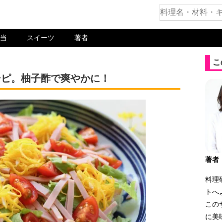
当
スイーツ
著者
こ
シピ。柚子酢で爽やかに！
著者
料理
トへ
この
に美