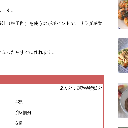
します。
果汁（柚子酢）を使うのがポイントで、サラダ感覚
。
い立ったらすぐに作れます。
2人分：調理時間3分
4枚
卵2個分
6個