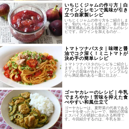
いちじくジャムの作り方｜白
ワインとレモンで風味が引き
立つ自家製レシピ
いちじくジャムの作り方をご紹介しま
す。旬のいちじくを使った、香り豊か
で果実感あふれる自家製ジャムのレシ
ピです。白ワインを加えるのが…
トマトツナパスタ｜味噌と醤
油でコク深く！ミニトマトが
決め手の簡単レシピ
トマトツナパスタのレシピをご紹介し
ます。ミニトマトのフレッシュな甘み
とツナの旨味が合わさり、シンプルな
がら満足感のある一皿に仕上が…
ゴーヤカレーのレシピ｜牛乳
でまろやか！苦味を抑えた食
べやすい和風仕立て
ゴーヤカレーは、夏野菜の代表である
ゴーヤを使ったカレーで、独特の苦味
とスパイスが絶妙に合わさる料理で
す。今回紹介するのは、牛乳を加…