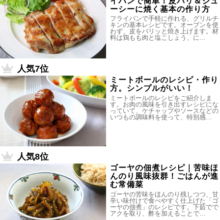
イパンで簡単！皮パリ＆ジュ
ーシーに焼く基本の作り方
フライパンで手軽に作れる、グリルチ
キンの基本レシピです。オーブンを使
わず、皮をパリッと焼き上げます。材
料は鶏もも肉と塩こしょう、に…
人気7位
ミートボールのレシピ・作り
方。シンプルがいい！
ミートボールのレシピをご紹介しま
す。お肉の風味を引き出すレシピにな
っていて、ケチャップやソースなどの
いつもの調味料を使って、特別感…
人気8位
ゴーヤの佃煮レシピ｜苦味ほ
んのり風味抜群！ごはんが進
む常備菜
ゴーヤの苦味をほんのり残しつつ、甘
辛い味付けで食べやすく仕上げた「ゴ
ーヤの佃煮」のレシピです。下茹でで
アクを取り、酢を加えることで…