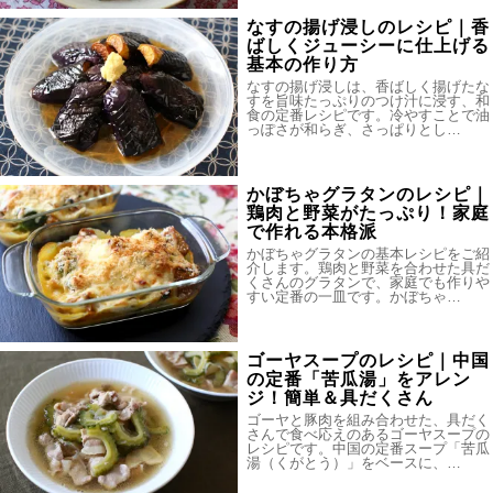
なすの揚げ浸しのレシピ｜香
ばしくジューシーに仕上げる
基本の作り方
なすの揚げ浸しは、香ばしく揚げたな
すを旨味たっぷりのつけ汁に浸す、和
食の定番レシピです。冷やすことで油
っぽさが和らぎ、さっぱりとし…
かぼちゃグラタンのレシピ｜
鶏肉と野菜がたっぷり！家庭
で作れる本格派
かぼちゃグラタンの基本レシピをご紹
介します。鶏肉と野菜を合わせた具だ
くさんのグラタンで、家庭でも作りや
すい定番の一皿です。かぼちゃ…
ゴーヤスープのレシピ｜中国
の定番「苦瓜湯」をアレン
ジ！簡単＆具だくさん
ゴーヤと豚肉を組み合わせた、具だく
さんで食べ応えのあるゴーヤスープの
レシピです。中国の定番スープ「苦瓜
湯（くがとう）」をベースに、…