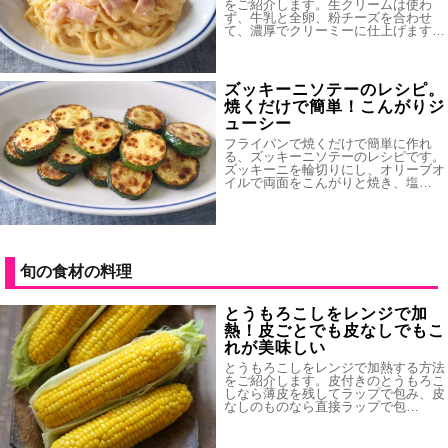
をご紹介します。生クリームは使わ
ず、牛乳と全卵、粉チーズを合わせ
て、濃厚でクリーミーに仕上げます…
ズッキーニソテーのレシピ。
焼くだけで簡単！こんがりジ
ューシー
フライパンで焼くだけで簡単に作れ
る、ズッキーニソテーのレシピです。
ズッキーニを輪切りにし、オリーブオ
イルで両面をこんがりと焼き、塩…
旬の食材の料理
とうもろこしをレンジで加
熱！皮ごとでも皮なしでもこ
れが美味しい
とうもろこしをレンジで加熱する方法
をご紹介します。皮付きのとうもろこ
しなら薄皮を残してラップで包み、皮
なしのものなら直接ラップで包…