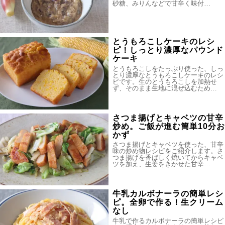
砂糖、みりんなどで甘辛く味付…
とうもろこしケーキのレシ
ピ！しっとり濃厚なパウンド
ケーキ
とうもろこしをたっぷり使った、しっ
とり濃厚なとうもろこしケーキのレシ
ピです。生のとうもろこしを加熱せ
ず、そのまま生地に混ぜ込むため…
さつま揚げとキャベツの甘辛
炒め。ご飯が進む簡単10分お
かず
さつま揚げとキャベツを使った、甘辛
味の炒め物レシピをご紹介します。さ
つま揚げを香ばしく焼いてからキャベ
ツを加え、生姜をきかせた甘辛…
牛乳カルボナーラの簡単レシ
ピ。全卵で作る！生クリーム
なし
牛乳で作るカルボナーラの簡単レシピ