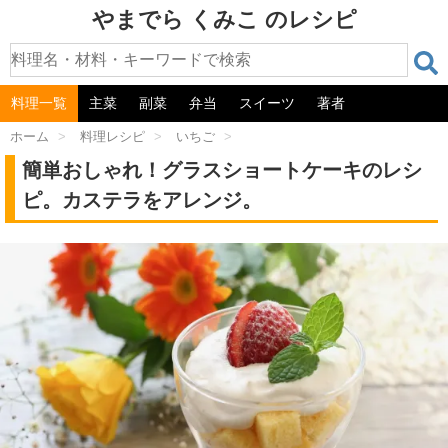
やまでら くみこ のレシピ
料理一覧
主菜
副菜
弁当
スイーツ
著者
ホーム
>
料理レシピ
>
いちご
>
簡単おしゃれ！グラスショートケーキのレシ
ピ。カステラをアレンジ。