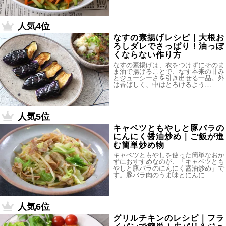
人気4位
なすの素揚げレシピ｜大根お
ろしダレでさっぱり！油っぽ
くならない作り方
なすの素揚げは、衣をつけずにそのま
ま油で揚げることで、なす本来の甘み
とジューシーさを引き出せる一品。外
は香ばしく、中はとろけるよう…
人気5位
キャベツともやしと豚バラの
にんにく醤油炒め｜ご飯が進
む簡単炒め物
キャベツともやしを使った簡単なおか
ずにおすすめなのが、「キャベツとも
やしと豚バラのにんにく醤油炒め」で
す。豚バラ肉のうま味とにんに…
人気6位
グリルチキンのレシピ｜フラ