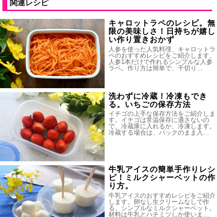
関連レシピ
キャロットラペのレシピ。無
限の美味しさ！日持ちが嬉し
い作り置きおかず
人参を使った人気料理、キャロットラ
ペのおすすめレシピをご紹介します。
人参1本だけで作れるシンプルな人参
ラペ。作り方は簡単で、千切り…
洗わずに冷蔵！冷凍もでき
る。いちごの保存方法
イチゴの上手な保存方法をご紹介しま
す。イチゴは常温保存に適さないの
で、冷蔵庫に入れるか、冷凍します。
冷蔵する場合は、パックのまま入…
牛乳アイスの簡単手作りレシ
ピ！ミルクシャーベットの作
り方。
牛乳アイスのおすすめレシピをご紹介
します。卵なし生クリームなしで作
る、シンプルなミルクシャーベット。
材料は牛乳とハチミツしか使いま…