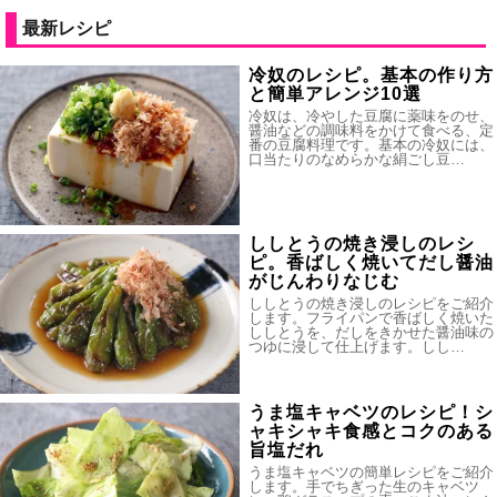
最新レシピ
冷奴のレシピ。基本の作り方
と簡単アレンジ10選
冷奴は、冷やした豆腐に薬味をのせ、
醤油などの調味料をかけて食べる、定
番の豆腐料理です。基本の冷奴には、
口当たりのなめらかな絹ごし豆…
ししとうの焼き浸しのレシ
ピ。香ばしく焼いてだし醤油
がじんわりなじむ
ししとうの焼き浸しのレシピをご紹介
します。フライパンで香ばしく焼いた
ししとうを、だしをきかせた醤油味の
つゆに浸して仕上げます。しし…
うま塩キャベツのレシピ！シ
ャキシャキ食感とコクのある
旨塩だれ
うま塩キャベツの簡単レシピをご紹介
します。手でちぎった生のキャベツ