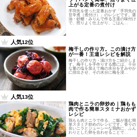
上がる定番の煮付け
手羽先を使った定番おかず「手羽先の
甘辛煮（煮付け）」のレシピです。醤
油・砂糖・みりんで作る王道の味付け
で、照りよく仕上がり、ごはん…
人気12位
梅干しの作り方。この漬け方
が一番！王道レシピを解説
梅干しの作り方・漬け方をご紹介しま
す。梅干しを手作りする際には、十分
な量の塩を加えて梅の水分をすみやか
に排出させ、その水分に梅を浸…
人気13位
鶏肉とニラの卵炒め｜鶏もも
肉で作る簡単スタミナおかず
レシピ
鶏もも肉とニラで作る、ご飯が進む簡
単スタミナ炒めのレシピです。香りの
良いニラとジューシーな鶏肉に、ふん
わりとした卵を合わせることで…