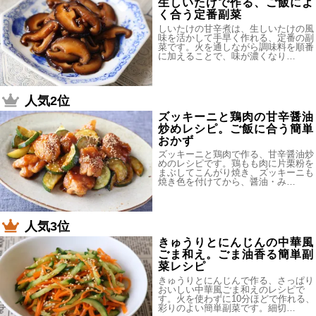
生しいたけで作る、ご飯によ
く合う定番副菜
しいたけの甘辛煮は、生しいたけの風
味を活かして手早く作れる、定番の副
菜です。火を通しながら調味料を順番
に加えることで、味が濃くなり…
人気2位
ズッキーニと鶏肉の甘辛醤油
炒めレシピ。ご飯に合う簡単
おかず
ズッキーニと鶏肉で作る、甘辛醤油炒
めのレシピです。鶏もも肉に片栗粉を
まぶしてこんがり焼き、ズッキーニも
焼き色を付けてから、醤油・み…
人気3位
きゅうりとにんじんの中華風
ごま和え。ごま油香る簡単副
菜レシピ
きゅうりとにんじんで作る、さっぱり
おいしい中華風ごま和えのレシピで
す。火を使わずに10分ほどで作れる、
彩りのよい簡単副菜です。細切…