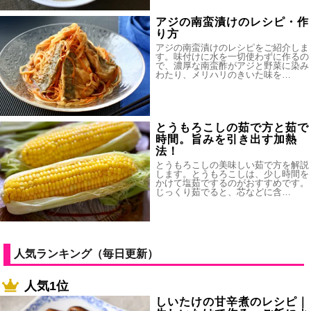
アジの南蛮漬けのレシピ・作
り方
アジの南蛮漬けのレシピをご紹介しま
す。味付けに水を一切使わずに作るの
で、濃厚な南蛮酢がアジと野菜に染み
わたり、メリハリのきいた味を…
とうもろこしの茹で方と茹で
時間。旨みを引き出す加熱
法！
とうもろこしの美味しい茹で方を解説
します。とうもろこしは、少し時間を
かけて塩茹でするのがおすすめです。
じっくり茹でると、芯などに含…
人気ランキング（毎日更新）
人気1位
しいたけの甘辛煮のレシピ｜