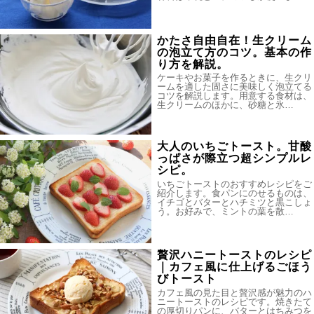
かたさ自由自在！生クリーム
の泡立て方のコツ。基本の作
り方を解説。
ケーキやお菓子を作るときに、生クリ
ームを適した固さに美味しく泡立てる
コツを解説します。用意する食材は、
生クリームのほかに、砂糖と氷…
大人のいちごトースト。甘酸
っぱさが際立つ超シンプルレ
シピ。
いちごトーストのおすすめレシピをご
紹介します。食パンにのせるものは、
イチゴとバターとハチミツと黒こしょ
う。お好みで、ミントの葉を散…
贅沢ハニートーストのレシピ
｜カフェ風に仕上げるごほう
びトースト
カフェ風の見た目と贅沢感が魅力のハ
ニートーストのレシピです。焼きたて
の厚切りパンに、バターとはちみつを