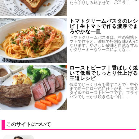
たっぷりしみ込ませて、バニラ…
トマトクリームパスタのレシ
ピ｜生トマトで作る濃厚でま
ろやかな一皿
トマトクリームパスタは、生の完熟ト
マトで作ると、濃厚で格別な味わいに
なります。やさしい酸味と自然な甘み
がクリーミーなソースによくな…
ローストビーフ｜香ばしく焼
いて低温でしっとり仕上げる
王道レシピ
低温でじっくり火を通すことで、中心
まで均一にロゼ色に仕上がる、王道ス
タイルのローストビーフです。フライ
パンでしっかり焼き色をつけ、…
このサイトについて