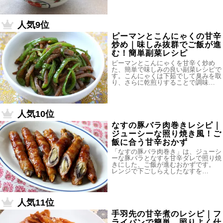
人気9位
ピーマンとこんにゃくの甘辛
炒め｜味しみ抜群でご飯が進
む！簡単副菜レシピ
ピーマンとこんにゃくを甘辛く炒め
た、簡単で味しみの良い副菜レシピで
す。こんにゃくは下茹でして臭みを取
り、さらに乾煎りすることで調味…
人気10位
なすの豚バラ肉巻きレシピ｜
ジューシーな照り焼き風！ご
飯に合う甘辛おかず
「なすの豚バラ肉巻き」は、ジューシ
ーな豚バラとなすを甘辛ダレで照り焼
きにした、ご飯が進むおかずです。
レンジで下ごしらえしたなすを…
人気11位
手羽先の甘辛煮のレシピ｜フ
ライパンで簡単、照りよく仕