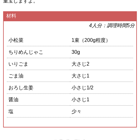
重宝しますよ。
材料
4人分：調理時間5分
小松菜
1束（200g程度）
ちりめんじゃこ
30g
いりごま
大さじ2
ごま油
大さじ1
おろし生姜
小さじ1/2
醤油
小さじ1
塩
少々