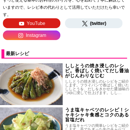
ずっと使える基本のお料理の作り方を、心を込めて丁寧に解説して
いますので、レシピ本の代わりとして活用していただけたら幸いで
す。
YouTube
(twitter)
Instagram
最新レシピ
ししとうの焼き浸しのレシ
ピ。香ばしく焼いてだし醤油
がじんわりなじむ
ししとうの焼き浸しのレシピをご紹介
します。フライパンで香ばしく焼いた
ししとうを、だしをきかせた醤油味の
つゆに浸して仕上げます。しし…
うま塩キャベツのレシピ！シ
ャキシャキ食感とコクのある
旨塩だれ
うま塩キャベツの簡単レシピをご紹介
します。手でちぎった生のキャベツ