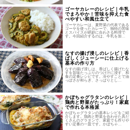
ゴーヤカレーのレシピ｜牛乳
でまろやか！苦味を抑えた食
べやすい和風仕立て
ゴーヤカレーは、夏野菜の代表である
ゴーヤを使ったカレーで、独特の苦味
とスパイスが絶妙に合わさる料理で
す。今回紹介するのは、牛乳を加…
なすの揚げ浸しのレシピ｜香
ばしくジューシーに仕上げる
基本の作り方
なすの揚げ浸しは、香ばしく揚げたな
すを旨味たっぷりのつけ汁に浸す、和
食の定番レシピです。冷やすことで油
っぽさが和らぎ、さっぱりとし…
かぼちゃグラタンのレシピ｜
鶏肉と野菜がたっぷり！家庭
で作れる本格派
かぼちゃグラタンの基本レシピをご紹
介します。鶏肉と野菜を合わせた具だ
くさんのグラタンで、家庭でも作りや
すい定番の一皿です。かぼちゃ…