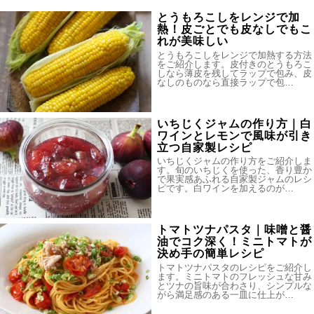
とうもろこしをレンジで加
熱！皮ごとでも皮なしでもこ
れが美味しい
とうもろこしをレンジで加熱する方法
をご紹介します。皮付きのとうもろこ
しなら薄皮を残してラップで包み、皮
なしのものなら直接ラップで包…
いちじくジャムの作り方｜白
ワインとレモンで風味が引き
立つ自家製レシピ
いちじくジャムの作り方をご紹介しま
す。旬のいちじくを使った、香り豊か
で果実感あふれる自家製ジャムのレシ
ピです。白ワインを加えるのが…
トマトツナパスタ｜味噌と醤
油でコク深く！ミニトマトが
決め手の簡単レシピ
トマトツナパスタのレシピをご紹介し
ます。ミニトマトのフレッシュな甘み
とツナの旨味が合わさり、シンプルな
がら満足感のある一皿に仕上が…