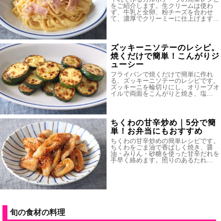
をご紹介します。生クリームは使わ
ず、牛乳と全卵、粉チーズを合わせ
て、濃厚でクリーミーに仕上げます…
ズッキーニソテーのレシピ。
焼くだけで簡単！こんがりジ
ューシー
フライパンで焼くだけで簡単に作れ
る、ズッキーニソテーのレシピです。
ズッキーニを輪切りにし、オリーブオ
イルで両面をこんがりと焼き、塩…
ちくわの甘辛炒め｜5分で簡
単！お弁当にもおすすめ
ちくわの甘辛炒めの簡単レシピです。
ちくわをごま油で香ばしく焼き、醤
油・みりん・砂糖を使った甘辛だれを
手早く絡めます。照りのあるたれ…
旬の食材の料理