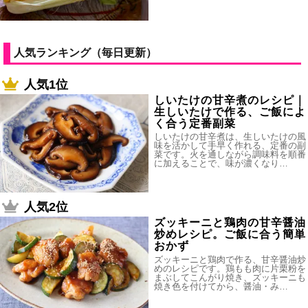
人気ランキング（毎日更新）
人気1位
しいたけの甘辛煮のレシピ｜
生しいたけで作る、ご飯によ
く合う定番副菜
しいたけの甘辛煮は、生しいたけの風
味を活かして手早く作れる、定番の副
菜です。火を通しながら調味料を順番
に加えることで、味が濃くなり…
人気2位
ズッキーニと鶏肉の甘辛醤油
炒めレシピ。ご飯に合う簡単
おかず
ズッキーニと鶏肉で作る、甘辛醤油炒
めのレシピです。鶏もも肉に片栗粉を
まぶしてこんがり焼き、ズッキーニも
焼き色を付けてから、醤油・み…