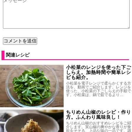
関連レシピ
小松菜のレンジを使った下ご
しらえ。加熱時間や簡単レシ
ピも紹介。
小松菜を電子レンジで柔らかくする方
法を、動画でご紹介します。レンジを
使った、小松菜の下ごしらえの手順で
す。小松菜は、鍋で茹でるより…
ちりめん山椒のレシピ・作り
方。ふんわり風味良し！
ちりめん山椒のおすすめレシピをご紹
介します。実山椒の爽やかな香りが食
欲をそそる、上品な味の一品です。調