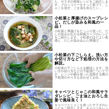
た、サラダの簡単レシピをご紹介しま
す。ブロッコリーをさっと茹でて、じ
ゃこを混ぜ、ごま油を加えたシ…
小松菜と厚揚げのスープレシ
ピ。だしが染みる和風の一
品！
小松菜と厚揚げをたっぷり使った、だ
しの旨みが広がる和風スープのレシピ
をご紹介します。小松菜のほどよい食
感と、だしが染み込んだ厚揚げ…
小松菜の下ごしらえ。洗い方
や切り方など下処理の方法を
解説。
小松菜の下ごしらえを解説します。洗
い方や切り方などの下処理についてで
す。レンジや鍋を使った加熱する際の
下処理のやり方も合わせてお伝…
キャベツとじゃこの和風サラ
ダレシピ。ごま油とおろし生
姜で風味良く！
キャベツとじゃこを使ったサラダのレ
シピをご紹介します。キャベツをレン