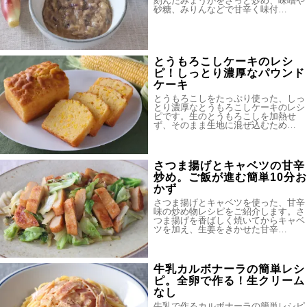
刻んだみょうがをさっと炒め、味噌や
砂糖、みりんなどで甘辛く味付…
とうもろこしケーキのレシ
ピ！しっとり濃厚なパウンド
ケーキ
とうもろこしをたっぷり使った、しっ
とり濃厚なとうもろこしケーキのレシ
ピです。生のとうもろこしを加熱せ
ず、そのまま生地に混ぜ込むため…
さつま揚げとキャベツの甘辛
炒め。ご飯が進む簡単10分お
かず
さつま揚げとキャベツを使った、甘辛
味の炒め物レシピをご紹介します。さ
つま揚げを香ばしく焼いてからキャベ
ツを加え、生姜をきかせた甘辛…
牛乳カルボナーラの簡単レシ
ピ。全卵で作る！生クリーム
なし
牛乳で作るカルボナーラの簡単レシピ