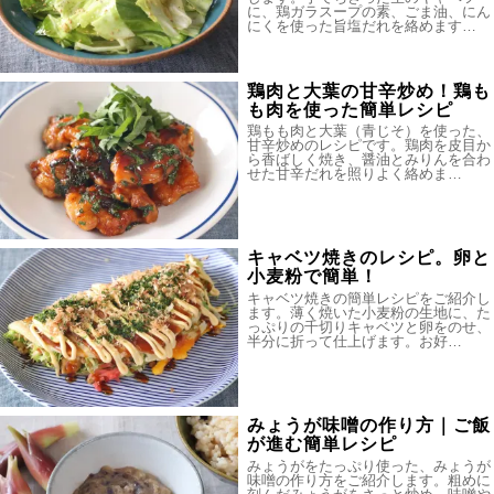
に、鶏ガラスープの素、ごま油、にん
にくを使った旨塩だれを絡めます…
鶏肉と大葉の甘辛炒め！鶏も
も肉を使った簡単レシピ
鶏もも肉と大葉（青じそ）を使った、
甘辛炒めのレシピです。鶏肉を皮目か
ら香ばしく焼き、醤油とみりんを合わ
せた甘辛だれを照りよく絡めま…
キャベツ焼きのレシピ。卵と
小麦粉で簡単！
キャベツ焼きの簡単レシピをご紹介し
ます。薄く焼いた小麦粉の生地に、た
っぷりの千切りキャベツと卵をのせ、
半分に折って仕上げます。お好…
みょうが味噌の作り方｜ご飯
が進む簡単レシピ
みょうがをたっぷり使った、みょうが
味噌の作り方をご紹介します。粗めに