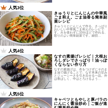
人気3位
きゅうりとにんじんの中華風
ごま和え。ごま油香る簡単副
菜レシピ
きゅうりとにんじんで作る、さっぱり
おいしい中華風ごま和えのレシピで
す。火を使わずに10分ほどで作れる、
彩りのよい簡単副菜です。細切…
人気4位
なすの素揚げレシピ｜大根お
ろしダレでさっぱり！油っぽ
くならない作り方
なすの素揚げは、衣をつけずにそのま
ま油で揚げることで、なす本来の甘み
とジューシーさを引き出せる一品。外
は香ばしく、中はとろけるよう…
人気5位
キャベツともやしと豚バラの
にんにく醤油炒め｜ご飯が進
む簡単炒め物