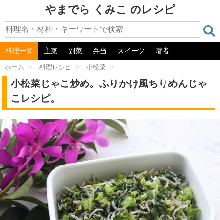
やまでら くみこ のレシピ
料理一覧
主菜
副菜
弁当
スイーツ
著者
ホーム
>
料理レシピ
>
小松菜
>
小松菜じゃこ炒め。ふりかけ風ちりめんじゃ
こレシピ。