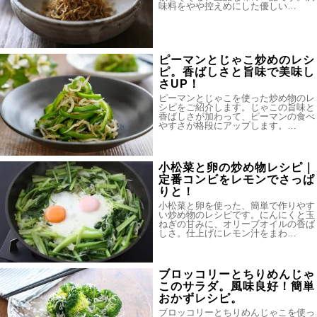
味料をやや控えめにした優しい…
ピーマンとじゃこ炒めのレシ
ピ。香ばしさと旨味で美味し
さUP！
ピーマンとじゃこを使った炒め物のレ
シピをご紹介します。じゃこの旨味と
香ばしさが加わって、ピーマンの食べ
やすさが格段にアップします。…
小松菜と卵の炒め物レシピ｜
定番コンビをレモンでさっぱ
りと！
小松菜と卵を使った、簡単で作りやす
い炒め物のレシピです。にんにくと玉
ねぎの甘みに、オリーブオイルの香ば
しさ。仕上げにレモン汁をまわ…
ブロッコリーとちりめんじゃ
このサラダ。風味良好！簡単
おかずレシピ。
ブロッコリーとちりめんじゃこを使っ