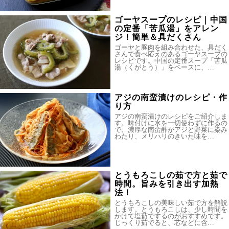
ゴーヤスープのレシピ｜中国
の定番「苦瓜湯」をアレン
ジ！簡単＆具だくさん
ゴーヤと豚肉を組み合わせた、具だく
さんで食べ応えのあるゴーヤスープの
レシピです。中国の定番スープ「苦瓜
湯（くがとう）」をベースに、…
アジの南蛮漬けのレシピ・作
り方
アジの南蛮漬けのレシピをご紹介しま
す。味付けに水を一切使わずに作るの
で、濃厚な南蛮酢がアジと野菜に染み
わたり、メリハリのきいた味を…
とうもろこしの茹で方と茹で
時間。旨みを引き出す加熱
法！
とうもろこしの美味しい茹で方を解説
します。とうもろこしは、少し時間を
かけて塩茹でするのがおすすめです。
じっくり茹でると、芯などに含…