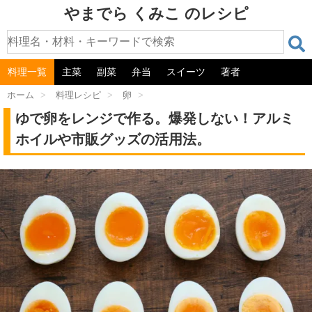
やまでら くみこ のレシピ
料理一覧
主菜
副菜
弁当
スイーツ
著者
ホーム
>
料理レシピ
>
卵
>
ゆで卵をレンジで作る。爆発しない！アルミ
ホイルや市販グッズの活用法。