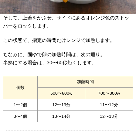
そして、上蓋をかぶせ、サイドにあるオレンジ色のストッ
パーをロックします。
この状態で、指定の時間だけレンジで加熱します。
ちなみに、固ゆで卵の加熱時間は、次の通り。
半熟にする場合は、30〜60秒短くします。
加熱時間
個数
500〜600w
700〜800w
1〜2個
12〜13分
11〜12分
3〜4個
13〜14分
12〜13分