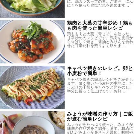
に、鶏ガラスープの素、ごま油、にん
にくを使った旨塩だれを絡めます…
鶏肉と大葉の甘辛炒め！鶏も
も肉を使った簡単レシピ
鶏もも肉と大葉（青じそ）を使った、
甘辛炒めのレシピです。鶏肉を皮目か
ら香ばしく焼き、醤油とみりんを合わ
せた甘辛だれを照りよく絡めま…
キャベツ焼きのレシピ。卵と
小麦粉で簡単！
キャベツ焼きの簡単レシピをご紹介し
ます。薄く焼いた小麦粉の生地に、た
っぷりの千切りキャベツと卵をのせ、
半分に折って仕上げます。お好…
みょうが味噌の作り方｜ご飯
が進む簡単レシピ
みょうがをたっぷり使った、みょうが
味噌の作り方をご紹介します。粗めに
刻んだみょうがをさっと炒め、味噌や