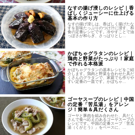
なすの揚げ浸しのレシピ｜香
ばしくジューシーに仕上げる
基本の作り方
なすの揚げ浸しは、香ばしく揚げたな
すを旨味たっぷりのつけ汁に浸す、和
食の定番レシピです。冷やすことで油
っぽさが和らぎ、さっぱりとし…
かぼちゃグラタンのレシピ｜
鶏肉と野菜がたっぷり！家庭
で作れる本格派
かぼちゃグラタンの基本レシピをご紹
介します。鶏肉と野菜を合わせた具だ
くさんのグラタンで、家庭でも作りや
すい定番の一皿です。かぼちゃ…
ゴーヤスープのレシピ｜中国
の定番「苦瓜湯」をアレン
ジ！簡単＆具だくさん
ゴーヤと豚肉を組み合わせた、具だく
さんで食べ応えのあるゴーヤスープの
レシピです。中国の定番スープ「苦瓜
湯（くがとう）」をベースに、…