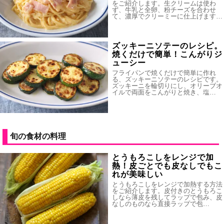
をご紹介します。生クリームは使わ
ず、牛乳と全卵、粉チーズを合わせ
て、濃厚でクリーミーに仕上げます…
ズッキーニソテーのレシピ。
焼くだけで簡単！こんがりジ
ューシー
フライパンで焼くだけで簡単に作れ
る、ズッキーニソテーのレシピです。
ズッキーニを輪切りにし、オリーブオ
イルで両面をこんがりと焼き、塩…
旬の食材の料理
とうもろこしをレンジで加
熱！皮ごとでも皮なしでもこ
れが美味しい
とうもろこしをレンジで加熱する方法
をご紹介します。皮付きのとうもろこ
しなら薄皮を残してラップで包み、皮
なしのものなら直接ラップで包…