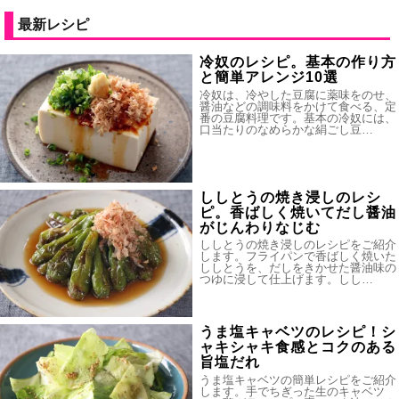
最新レシピ
冷奴のレシピ。基本の作り方
と簡単アレンジ10選
冷奴は、冷やした豆腐に薬味をのせ、
醤油などの調味料をかけて食べる、定
番の豆腐料理です。基本の冷奴には、
口当たりのなめらかな絹ごし豆…
ししとうの焼き浸しのレシ
ピ。香ばしく焼いてだし醤油
がじんわりなじむ
ししとうの焼き浸しのレシピをご紹介
します。フライパンで香ばしく焼いた
ししとうを、だしをきかせた醤油味の
つゆに浸して仕上げます。しし…
うま塩キャベツのレシピ！シ
ャキシャキ食感とコクのある
旨塩だれ
うま塩キャベツの簡単レシピをご紹介
します。手でちぎった生のキャベツ