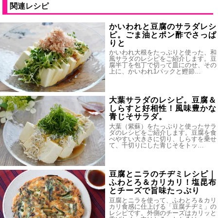
関連レシピ
かいわれと豆腐のサラダレシ
ピ。ごま油とポン酢でさっぱ
りと
かいわれ大根をたっぷりと使った、和
風サラダのレシピをご紹介します。豆
腐半丁を包丁で切って皿にのせ、その
上に、かいわれ1パックと鰹節…
大葉サラダのレシピ。豆腐＆
しらすと好相性！風味豊かな
青じそサラダ。
大葉（紫蘇）をたっぷりと使ったサラ
ダのレシピをご紹介します。豆腐を食
べやすい大きさに切り、しらすを乗せ
て、千切りにした青じそをトッ…
豆腐とニラのチヂミレシピ｜
ふわとろ＆カリカリ！塩昆布
とチーズで旨味たっぷり
豆腐とニラを使って、ふわとろ＆カリ
カリ食感に仕上げる「豆腐チヂミ」の
レシピです。外側のチーズはカリッと