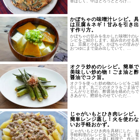
香ばしく、中はとろっととろけ…
かぼちゃの味噌汁レシピ。具
は豆腐＆ネギ！甘みを引き出
す作り方。
かぼちゃの甘みを生かした味噌汁のレ
シピをご紹介します。組み合わせる具
は、豆腐と小ねぎ。かぼちゃの甘みが
おつゆにまで染み出していて、…
オクラ炒めのレシピ。簡単で
美味しい炒め物！ごま油と酢
醤油でコク旨。
オクラを使った炒め物のレシピをご紹
介します。丸ごとのオクラをごま油で
こんがりと炒め、酢醤油を絡めたらで
きあがり。鰹節をのせていただ…
じゃがいもとひき肉レシピ。
簡単レンジ蒸し！火を使わな
いお手軽おかず。
じゃがいもとひき肉を具材にした、お
手軽料理のレシピをご紹介します。電
子レンジを使った蒸し料理で、作り方