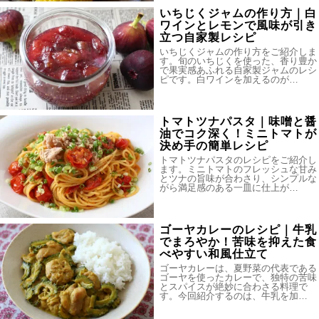
いちじくジャムの作り方｜白
ワインとレモンで風味が引き
立つ自家製レシピ
いちじくジャムの作り方をご紹介しま
す。旬のいちじくを使った、香り豊か
で果実感あふれる自家製ジャムのレシ
ピです。白ワインを加えるのが…
トマトツナパスタ｜味噌と醤
油でコク深く！ミニトマトが
決め手の簡単レシピ
トマトツナパスタのレシピをご紹介し
ます。ミニトマトのフレッシュな甘み
とツナの旨味が合わさり、シンプルな
がら満足感のある一皿に仕上が…
ゴーヤカレーのレシピ｜牛乳
でまろやか！苦味を抑えた食
べやすい和風仕立て
ゴーヤカレーは、夏野菜の代表である
ゴーヤを使ったカレーで、独特の苦味
とスパイスが絶妙に合わさる料理で
す。今回紹介するのは、牛乳を加…