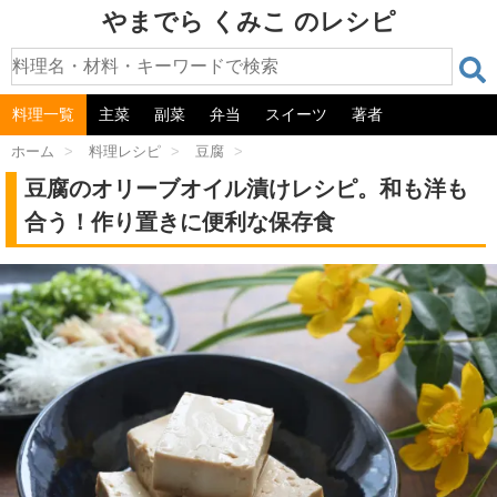
やまでら くみこ のレシピ
料理一覧
主菜
副菜
弁当
スイーツ
著者
ホーム
>
料理レシピ
>
豆腐
>
豆腐のオリーブオイル漬けレシピ。和も洋も
合う！作り置きに便利な保存食