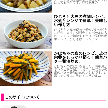
はとても簡単です。味噌風味の…
ひじきと大豆の煮物レシピ。
水煮とレンジで簡単！美味し
い作り方
ひじきと大豆を使った煮物のレシピを
ご紹介します。材料全てをボールに入
れ、レンジで加熱するだけで完成の簡
単レシピ。ひじきは、レンチン…
かぼちゃの皮のレシピ。皮の
栄養をしっかり摂る！簡単バ
ター醤油炒め。
かぼちゃの皮だけを使った、簡単おか
ずレシピをご紹介します。かぼちゃの
皮のバター醤油炒めのレシピです。か
ぼちゃの皮は、剥かずにそのま…
このサイトについて