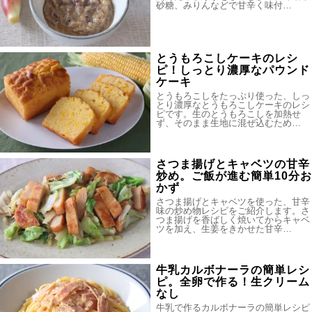
砂糖、みりんなどで甘辛く味付…
とうもろこしケーキのレシ
ピ！しっとり濃厚なパウンド
ケーキ
とうもろこしをたっぷり使った、しっ
とり濃厚なとうもろこしケーキのレシ
ピです。生のとうもろこしを加熱せ
ず、そのまま生地に混ぜ込むため…
さつま揚げとキャベツの甘辛
炒め。ご飯が進む簡単10分お
かず
さつま揚げとキャベツを使った、甘辛
味の炒め物レシピをご紹介します。さ
つま揚げを香ばしく焼いてからキャベ
ツを加え、生姜をきかせた甘辛…
牛乳カルボナーラの簡単レシ
ピ。全卵で作る！生クリーム
なし
牛乳で作るカルボナーラの簡単レシピ