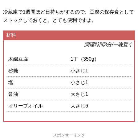
冷蔵庫で1週間ほど日持ちがするので、豆腐の保存食として
ストックしておくと、とても便利ですよ。
材料
調理時間3分/一晩置く
木綿豆腐
1丁（350g）
砂糖
小さじ1
塩
小さじ1
醤油
大さじ1
オリーブオイル
大さじ6
スポンサーリンク