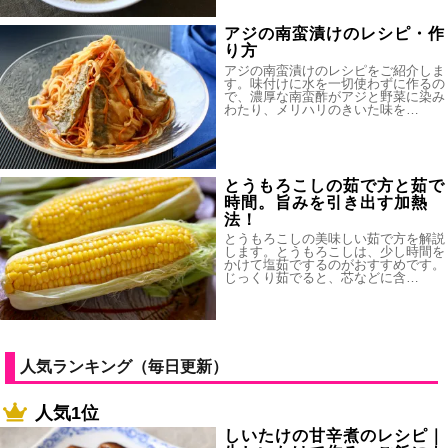
アジの南蛮漬けのレシピ・作
り方
アジの南蛮漬けのレシピをご紹介しま
す。味付けに水を一切使わずに作るの
で、濃厚な南蛮酢がアジと野菜に染み
わたり、メリハリのきいた味を…
とうもろこしの茹で方と茹で
時間。旨みを引き出す加熱
法！
とうもろこしの美味しい茹で方を解説
します。とうもろこしは、少し時間を
かけて塩茹でするのがおすすめです。
じっくり茹でると、芯などに含…
人気ランキング（毎日更新）
人気1位
しいたけの甘辛煮のレシピ｜