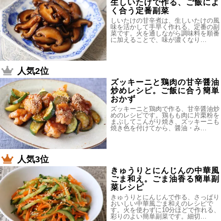
生しいたけで作る、ご飯によ
く合う定番副菜
しいたけの甘辛煮は、生しいたけの風
味を活かして手早く作れる、定番の副
菜です。火を通しながら調味料を順番
に加えることで、味が濃くなり…
人気2位
ズッキーニと鶏肉の甘辛醤油
炒めレシピ。ご飯に合う簡単
おかず
ズッキーニと鶏肉で作る、甘辛醤油炒
めのレシピです。鶏もも肉に片栗粉を
まぶしてこんがり焼き、ズッキーニも
焼き色を付けてから、醤油・み…
人気3位
きゅうりとにんじんの中華風
ごま和え。ごま油香る簡単副
菜レシピ
きゅうりとにんじんで作る、さっぱり
おいしい中華風ごま和えのレシピで
す。火を使わずに10分ほどで作れる、
彩りのよい簡単副菜です。細切…