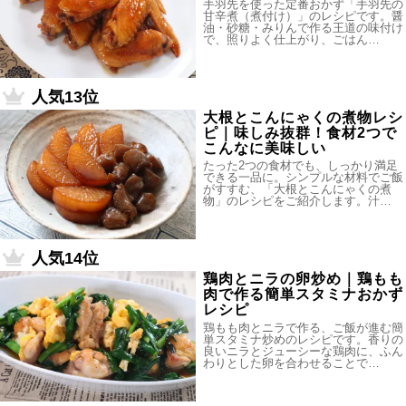
手羽先を使った定番おかず「手羽先の
甘辛煮（煮付け）」のレシピです。醤
油・砂糖・みりんで作る王道の味付け
で、照りよく仕上がり、ごはん…
人気13位
大根とこんにゃくの煮物レシ
ピ｜味しみ抜群！食材2つで
こんなに美味しい
たった2つの食材でも、しっかり満足
できる一品に。シンプルな材料でご飯
がすすむ、「大根とこんにゃくの煮
物」のレシピをご紹介します。汁…
人気14位
鶏肉とニラの卵炒め｜鶏もも
肉で作る簡単スタミナおかず
レシピ
鶏もも肉とニラで作る、ご飯が進む簡
単スタミナ炒めのレシピです。香りの
良いニラとジューシーな鶏肉に、ふん
わりとした卵を合わせることで…