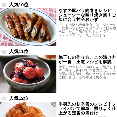
人気10位
なすの豚バラ肉巻きレシピ｜
ジューシーな照り焼き風！ご
飯に合う甘辛おかず
「なすの豚バラ肉巻き」は、ジューシ
ーな豚バラとなすを甘辛ダレで照り焼
きにした、ご飯が進むおかずです。
レンジで下ごしらえしたなすを…
人気11位
梅干しの作り方。この漬け方
が一番！王道レシピを解説
梅干しの作り方・漬け方をご紹介しま
す。梅干しを手作りする際には、十分
な量の塩を加えて梅の水分をすみやか
に排出させ、その水分に梅を浸…
人気12位
手羽先の甘辛煮のレシピ｜フ
ライパンで簡単、照りよく仕
上がる定番の煮付け