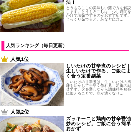
法！
とうもろこしの美味しい茹で方を解説
します。とうもろこしは、少し時間を
かけて塩茹でするのがおすすめです。
じっくり茹でると、芯などに含…
人気ランキング（毎日更新）
人気1位
しいたけの甘辛煮のレシピ｜
生しいたけで作る、ご飯によ
く合う定番副菜
しいたけの甘辛煮は、生しいたけの風
味を活かして手早く作れる、定番の副
菜です。火を通しながら調味料を順番
に加えることで、味が濃くなり…
人気2位
ズッキーニと鶏肉の甘辛醤油
炒めレシピ。ご飯に合う簡単
おかず