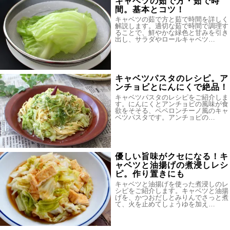
キャベツの茹で方・茹で時
間。基本とコツ！
キャベツの茹で方と茹で時間を詳しく
解説します。適切な茹で時間で調理す
ることで、鮮やかな緑色と甘みを引き
出し、サラダやロールキャベツ…
キャベツパスタのレシピ。ア
ンチョビとにんにくで絶品！
キャベツパスタのレシピをご紹介しま
す。にんにくとアンチョビの風味が食
欲をそそる、ペペロンチーノ風のキャ
ベツパスタです。アンチョビの…
優しい旨味がクセになる！キ
ャベツと油揚げの煮浸しレシ
ピ。作り置きにも
キャベツと油揚げを使った煮浸しのレ
シピをご紹介します。キャベツと油揚
げを、かつおだしとみりんでさっと煮
て、火を止めてしょうゆを加え…