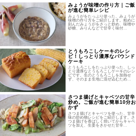
みょうが味噌の作り方｜ご飯
が進む簡単レシピ
みょうがをたっぷり使った、みょうが
味噌の作り方をご紹介します。粗めに
刻んだみょうがをさっと炒め、味噌や
砂糖、みりんなどで甘辛く味付…
とうもろこしケーキのレシ
ピ！しっとり濃厚なパウンド
ケーキ
とうもろこしをたっぷり使った、しっ
とり濃厚なとうもろこしケーキのレシ
ピです。生のとうもろこしを加熱せ
ず、そのまま生地に混ぜ込むため…
さつま揚げとキャベツの甘辛
炒め。ご飯が進む簡単10分お
かず
さつま揚げとキャベツを使った、甘辛
味の炒め物レシピをご紹介します。さ
つま揚げを香ばしく焼いてからキャベ
ツを加え、生姜をきかせた甘辛…