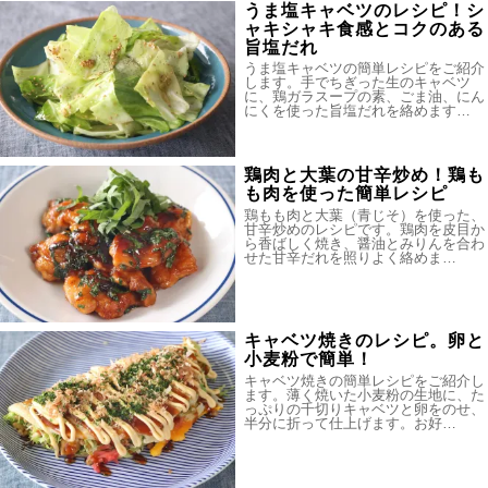
うま塩キャベツのレシピ！シ
ャキシャキ食感とコクのある
旨塩だれ
うま塩キャベツの簡単レシピをご紹介
します。手でちぎった生のキャベツ
に、鶏ガラスープの素、ごま油、にん
にくを使った旨塩だれを絡めます…
鶏肉と大葉の甘辛炒め！鶏も
も肉を使った簡単レシピ
鶏もも肉と大葉（青じそ）を使った、
甘辛炒めのレシピです。鶏肉を皮目か
ら香ばしく焼き、醤油とみりんを合わ
せた甘辛だれを照りよく絡めま…
キャベツ焼きのレシピ。卵と
小麦粉で簡単！
キャベツ焼きの簡単レシピをご紹介し
ます。薄く焼いた小麦粉の生地に、た
っぷりの千切りキャベツと卵をのせ、
半分に折って仕上げます。お好…