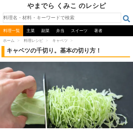
やまでら くみこ のレシピ
料理一覧
主菜
副菜
弁当
スイーツ
著者
ホーム
>
料理レシピ
>
キャベツ
>
キャベツの千切り。基本の切り方！