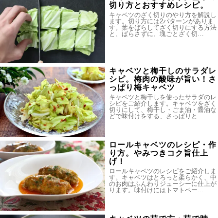
切り方とおすすめレシピ。
キャベツのざく切りのやり方を解説し
ます。切り方には2パターンがありま
す。葉をばらしてざく切りにする方法
と、ばらさずに、塊ごとざく切…
キャベツと梅干しのサラダレ
シピ。梅肉の酸味が旨い！さ
っぱり梅キャベツ
キャベツと梅干しを使ったサラダのレ
シピをご紹介します。キャベツをざく
切りにして、梅干し・ごま油・醤油な
どで味付けをする、さっぱりと…
ロールキャベツのレシピ・作
り方。やみつきコク旨仕上
げ！
ロールキャベツのレシピをご紹介しま
す。キャベツはとろっと柔らかく、中
のお肉はふんわりジューシーに仕上が
ります。味付けにはトマトペー…