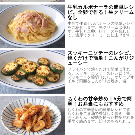
牛乳カルボナーラの簡単レシ
ピ。全卵で作る！生クリーム
なし
牛乳で作るカルボナーラの簡単レシピ
をご紹介します。生クリームは使わ
ず、牛乳と全卵、粉チーズを合わせ
て、濃厚でクリーミーに仕上げます…
ズッキーニソテーのレシピ。
焼くだけで簡単！こんがりジ
ューシー
フライパンで焼くだけで簡単に作れ
る、ズッキーニソテーのレシピです。
ズッキーニを輪切りにし、オリーブオ
イルで両面をこんがりと焼き、塩…
ちくわの甘辛炒め｜5分で簡
単！お弁当にもおすすめ
ちくわの甘辛炒めの簡単レシピです。
ちくわをごま油で香ばしく焼き、醤
油・みりん・砂糖を使った甘辛だれを
手早く絡めます。照りのあるたれ…