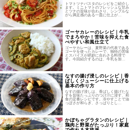
トマトツナパスタのレシピをご紹介し
ます。ミニトマトのフレッシュな甘み
とツナの旨味が合わさり、シンプルな
がら満足感のある一皿に仕上が…
ゴーヤカレーのレシピ｜牛乳
でまろやか！苦味を抑えた食
べやすい和風仕立て
ゴーヤカレーは、夏野菜の代表である
ゴーヤを使ったカレーで、独特の苦味
とスパイスが絶妙に合わさる料理で
す。今回紹介するのは、牛乳を加…
なすの揚げ浸しのレシピ｜香
ばしくジューシーに仕上げる
基本の作り方
なすの揚げ浸しは、香ばしく揚げたな
すを旨味たっぷりのつけ汁に浸す、和
食の定番レシピです。冷やすことで油
っぽさが和らぎ、さっぱりとし…
かぼちゃグラタンのレシピ｜
鶏肉と野菜がたっぷり！家庭
で作れる本格派