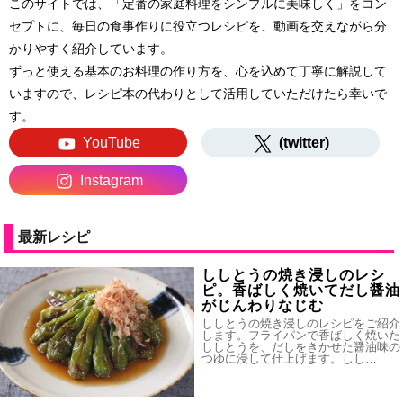
このサイトでは、「定番の家庭料理をシンプルに美味しく」をコン
セプトに、毎日の食事作りに役立つレシピを、動画を交えながら分
かりやすく紹介しています。
ずっと使える基本のお料理の作り方を、心を込めて丁寧に解説して
いますので、レシピ本の代わりとして活用していただけたら幸いで
す。
YouTube
(twitter)
Instagram
最新レシピ
ししとうの焼き浸しのレシ
ピ。香ばしく焼いてだし醤油
がじんわりなじむ
ししとうの焼き浸しのレシピをご紹介
します。フライパンで香ばしく焼いた
ししとうを、だしをきかせた醤油味の
つゆに浸して仕上げます。しし…