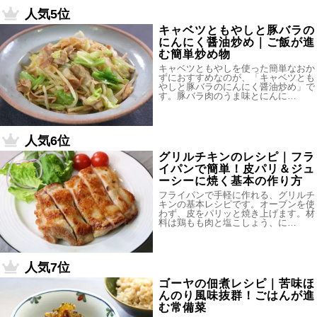
人気5位
キャベツともやしと豚バラの
にんにく醤油炒め｜ご飯が進
む簡単炒め物
キャベツともやしを使った簡単なおか
ずにおすすめなのが、「キャベツとも
やしと豚バラのにんにく醤油炒め」で
す。豚バラ肉のうま味とにんに…
人気6位
グリルチキンのレシピ｜フラ
イパンで簡単！皮パリ＆ジュ
ーシーに焼く基本の作り方
フライパンで手軽に作れる、グリルチ
キンの基本レシピです。オーブンを使
わず、皮をパリッと焼き上げます。材
料は鶏もも肉と塩こしょう、に…
人気7位
ゴーヤの佃煮レシピ｜苦味ほ
んのり風味抜群！ごはんが進
む常備菜