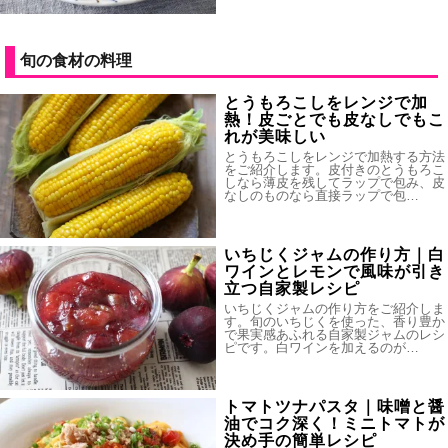
旬の食材の料理
とうもろこしをレンジで加
熱！皮ごとでも皮なしでもこ
れが美味しい
とうもろこしをレンジで加熱する方法
をご紹介します。皮付きのとうもろこ
しなら薄皮を残してラップで包み、皮
なしのものなら直接ラップで包…
いちじくジャムの作り方｜白
ワインとレモンで風味が引き
立つ自家製レシピ
いちじくジャムの作り方をご紹介しま
す。旬のいちじくを使った、香り豊か
で果実感あふれる自家製ジャムのレシ
ピです。白ワインを加えるのが…
トマトツナパスタ｜味噌と醤
油でコク深く！ミニトマトが
決め手の簡単レシピ