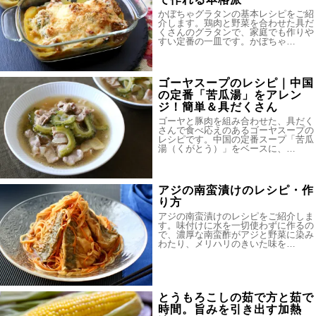
かぼちゃグラタンの基本レシピをご紹
介します。鶏肉と野菜を合わせた具だ
くさんのグラタンで、家庭でも作りや
すい定番の一皿です。かぼちゃ…
ゴーヤスープのレシピ｜中国
の定番「苦瓜湯」をアレン
ジ！簡単＆具だくさん
ゴーヤと豚肉を組み合わせた、具だく
さんで食べ応えのあるゴーヤスープの
レシピです。中国の定番スープ「苦瓜
湯（くがとう）」をベースに、…
アジの南蛮漬けのレシピ・作
り方
アジの南蛮漬けのレシピをご紹介しま
す。味付けに水を一切使わずに作るの
で、濃厚な南蛮酢がアジと野菜に染み
わたり、メリハリのきいた味を…
とうもろこしの茹で方と茹で
時間。旨みを引き出す加熱