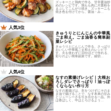
ズッキーニと鶏肉で作る、甘辛醤油炒
めのレシピです。鶏もも肉に片栗粉を
まぶしてこんがり焼き、ズッキーニも
焼き色を付けてから、醤油・み…
人気3位
きゅうりとにんじんの中華風
ごま和え。ごま油香る簡単副
菜レシピ
きゅうりとにんじんで作る、さっぱり
おいしい中華風ごま和えのレシピで
す。火を使わずに10分ほどで作れる、
彩りのよい簡単副菜です。細切…
人気4位
なすの素揚げレシピ｜大根お
ろしダレでさっぱり！油っぽ
くならない作り方
なすの素揚げは、衣をつけずにそのま
ま油で揚げることで、なす本来の甘み
とジューシーさを引き出せる一品。外
は香ばしく、中はとろけるよう…