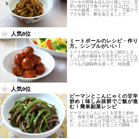
ゴーヤの苦味をほんのり残しつつ、甘
辛い味付けで食べやすく仕上げた「ゴ
ーヤの佃煮」のレシピです。下茹でで
アクを取り、酢を加えることで…
人気8位
ミートボールのレシピ・作り
方。シンプルがいい！
ミートボールのレシピをご紹介しま
す。お肉の風味を引き出すレシピにな
っていて、ケチャップやソースなどの
いつもの調味料を使って、特別感…
人気9位
ピーマンとこんにゃくの甘辛
炒め｜味しみ抜群でご飯が進
む！簡単副菜レシピ
ピーマンとこんにゃくを甘辛く炒め
た、簡単で味しみの良い副菜レシピで
す。こんにゃくは下茹でして臭みを取
り、さらに乾煎りすることで調味…