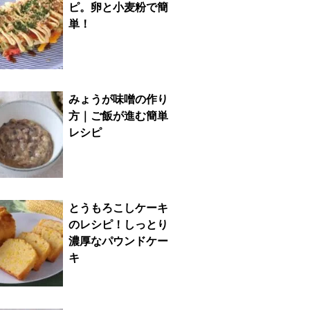
ピ。卵と小麦粉で簡
単！
みょうが味噌の作り
方｜ご飯が進む簡単
レシピ
とうもろこしケーキ
のレシピ！しっとり
濃厚なパウンドケー
キ