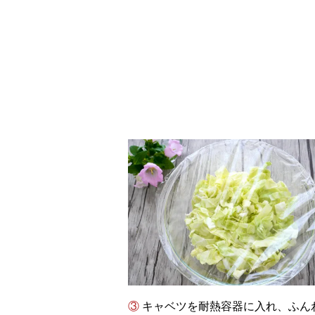
③ キャベツを耐熱容器に入れ、ふんわりとラップをかぶせて、電子レンジ（600W）で