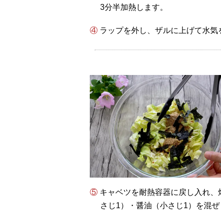
3分半加熱します。
④ ラップを外し、ザルに上げて水
⑤ キャベツを耐熱容器に戻し入れ、焼き海苔・すりごま（大さじ1と1/2）・ごま油（小
さじ1）・醤油（小さじ1）を混ぜ