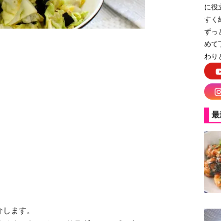
に役
すく
ずっ
めて
わり
の胡麻和え
最
介します。