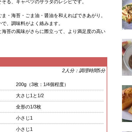
そそる、キャベツのサラダのレシピです。
ごま・海苔・ごま油・醤油を和えればできあがり。
かで、調味料がよく絡みます。
と海苔の風味がさらに際立って、より満足度の高い
。
2人分：調理時間5分
200g（3枚：1/4個程度）
大さじ1と1/2
全形の1/3枚
小さじ1
小さじ1