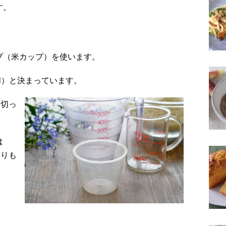
す。
c
プ（米カップ）を使います。
ml）と決まっています。
り切っ
は
よりも