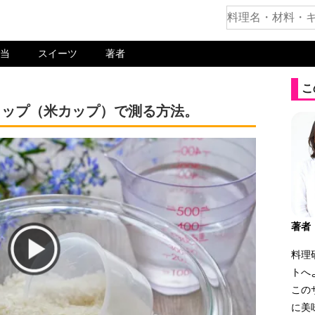
当
スイーツ
著者
こ
カップ（米カップ）で測る方法。
著者
料理
トへ
この
に美