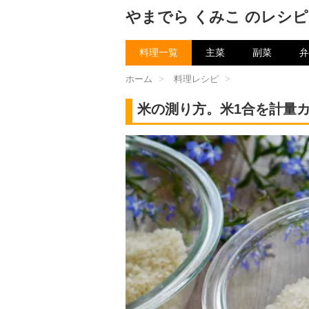
やまでら くみこ のレシピ
料理一覧
主菜
副菜
弁
ホーム
>
料理レシピ
>
米の測り方。米1合を計量