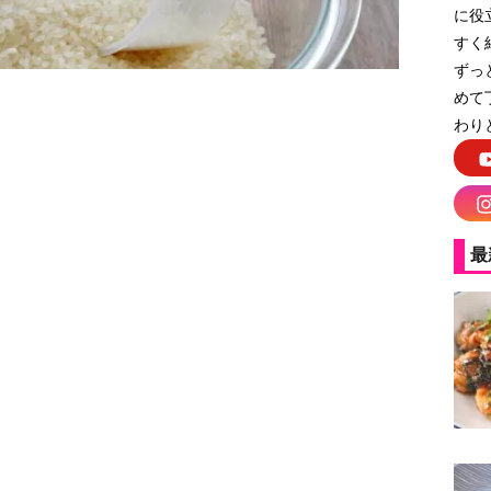
に役
すく
ずっ
めて
わり
最