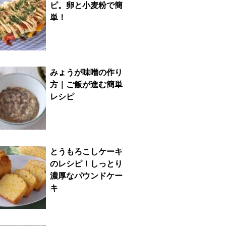
ピ。卵と小麦粉で簡
単！
みょうが味噌の作り
方｜ご飯が進む簡単
レシピ
とうもろこしケーキ
のレシピ！しっとり
濃厚なパウンドケー
キ