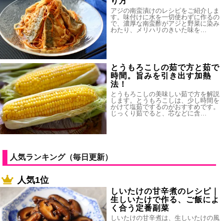
り方
アジの南蛮漬けのレシピをご紹介しま
す。味付けに水を一切使わずに作るの
で、濃厚な南蛮酢がアジと野菜に染み
わたり、メリハリのきいた味を…
とうもろこしの茹で方と茹で
時間。旨みを引き出す加熱
法！
とうもろこしの美味しい茹で方を解説
します。とうもろこしは、少し時間を
かけて塩茹でするのがおすすめです。
じっくり茹でると、芯などに含…
人気ランキング（毎日更新）
人気1位
しいたけの甘辛煮のレシピ｜
生しいたけで作る、ご飯によ
く合う定番副菜
しいたけの甘辛煮は、生しいたけの風