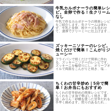
牛乳カルボナーラの簡単レシ
ピ。全卵で作る！生クリーム
なし
牛乳で作るカルボナーラの簡単レシピ
をご紹介します。生クリームは使わ
ず、牛乳と全卵、粉チーズを合わせ
て、濃厚でクリーミーに仕上げます…
ズッキーニソテーのレシピ。
焼くだけで簡単！こんがりジ
ューシー
フライパンで焼くだけで簡単に作れ
る、ズッキーニソテーのレシピです。
ズッキーニを輪切りにし、オリーブオ
イルで両面をこんがりと焼き、塩…
ちくわの甘辛炒め｜5分で簡
単！お弁当にもおすすめ
ちくわの甘辛炒めの簡単レシピです。
ちくわをごま油で香ばしく焼き、醤
油・みりん・砂糖を使った甘辛だれを
手早く絡めます。照りのあるたれ…