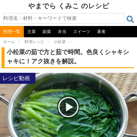
やまでら くみこ のレシピ
料理一覧
主菜
副菜
弁当
スイーツ
著者
ホーム
>
料理レシピ
>
小松菜
>
小松菜の茹で方と茹で時間。色良くシャキシ
ャキに！アク抜きを解説。
レシピ動画