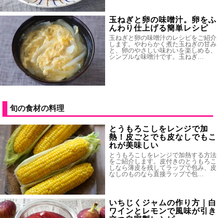
玉ねぎと卵の味噌汁。卵をふ
んわり仕上げる簡単レシピ
玉ねぎと卵の味噌汁のレシピをご紹介
します。やわらかく煮た玉ねぎの甘み
と、卵のやさしい味わいを楽しめる、
シンプルな味噌汁です。玉ねぎ…
旬の食材の料理
とうもろこしをレンジで加
熱！皮ごとでも皮なしでもこ
れが美味しい
とうもろこしをレンジで加熱する方法
をご紹介します。皮付きのとうもろこ
しなら薄皮を残してラップで包み、皮
なしのものなら直接ラップで包…
いちじくジャムの作り方｜白
ワインとレモンで風味が引き