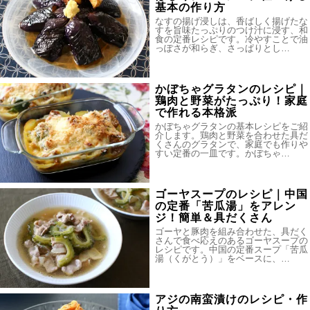
基本の作り方
なすの揚げ浸しは、香ばしく揚げたな
すを旨味たっぷりのつけ汁に浸す、和
食の定番レシピです。冷やすことで油
っぽさが和らぎ、さっぱりとし…
かぼちゃグラタンのレシピ｜
鶏肉と野菜がたっぷり！家庭
で作れる本格派
かぼちゃグラタンの基本レシピをご紹
介します。鶏肉と野菜を合わせた具だ
くさんのグラタンで、家庭でも作りや
すい定番の一皿です。かぼちゃ…
ゴーヤスープのレシピ｜中国
の定番「苦瓜湯」をアレン
ジ！簡単＆具だくさん
ゴーヤと豚肉を組み合わせた、具だく
さんで食べ応えのあるゴーヤスープの
レシピです。中国の定番スープ「苦瓜
湯（くがとう）」をベースに、…
アジの南蛮漬けのレシピ・作