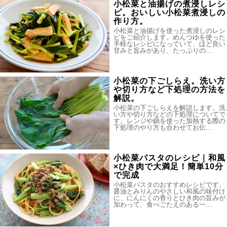
小松菜と油揚げの煮浸しレシ
ピ。おいしい小松菜煮浸しの
作り方。
小松菜と油揚げを使った煮浸しのレシ
ピをご紹介します。めんつゆを使った
手軽なレシピになっていて、ほど良い
甘みと旨みがあり、たっぷりの…
小松菜の下ごしらえ。洗い方
や切り方など下処理の方法を
解説。
小松菜の下ごしらえを解説します。洗
い方や切り方などの下処理についてで
す。レンジや鍋を使った加熱する際の
下処理のやり方も合わせてお伝…
小松菜パスタのレシピ｜和風
×ひき肉で大満足！簡単10分
で完成
小松菜パスタのおすすめレシピです。
醤油とみりんのやさしい和風の味付け
に、にんにくの香りとひき肉の旨みが
加わって、食べごたえのある一…