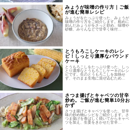
みょうが味噌の作り方｜ご飯
が進む簡単レシピ
みょうがをたっぷり使った、みょうが
味噌の作り方をご紹介します。粗めに
刻んだみょうがをさっと炒め、味噌や
砂糖、みりんなどで甘辛く味付…
とうもろこしケーキのレシ
ピ！しっとり濃厚なパウンド
ケーキ
とうもろこしをたっぷり使った、しっ
とり濃厚なとうもろこしケーキのレシ
ピです。生のとうもろこしを加熱せ
ず、そのまま生地に混ぜ込むため…
さつま揚げとキャベツの甘辛
炒め。ご飯が進む簡単10分お
かず
さつま揚げとキャベツを使った、甘辛
味の炒め物レシピをご紹介します。さ
つま揚げを香ばしく焼いてからキャベ
ツを加え、生姜をきかせた甘辛…