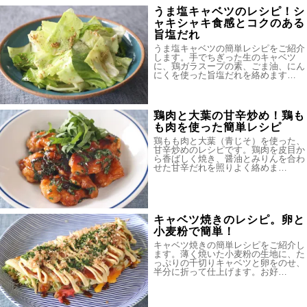
うま塩キャベツのレシピ！シ
ャキシャキ食感とコクのある
旨塩だれ
うま塩キャベツの簡単レシピをご紹介
します。手でちぎった生のキャベツ
に、鶏ガラスープの素、ごま油、にん
にくを使った旨塩だれを絡めます…
鶏肉と大葉の甘辛炒め！鶏も
も肉を使った簡単レシピ
鶏もも肉と大葉（青じそ）を使った、
甘辛炒めのレシピです。鶏肉を皮目か
ら香ばしく焼き、醤油とみりんを合わ
せた甘辛だれを照りよく絡めま…
キャベツ焼きのレシピ。卵と
小麦粉で簡単！
キャベツ焼きの簡単レシピをご紹介し
ます。薄く焼いた小麦粉の生地に、た
っぷりの千切りキャベツと卵をのせ、
半分に折って仕上げます。お好…