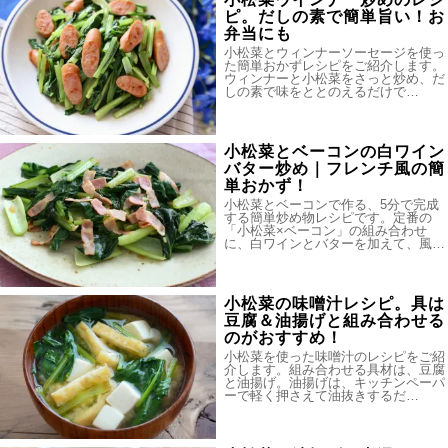
ピ。だしの素で簡単旨い！お
弁当にも
小松菜とウィンナーソーセージを使っ
た簡単おかずレシピをご紹介します。
ウィンナーと小松菜をさっと炒め、だ
しの素で味をととのえるだけで…
小松菜とベーコンの白ワイン
バター炒め｜フレンチ風の簡
単おかず！
小松菜とベーコンで作る、5分で完成
する簡単炒め物レシピです。定番の
「小松菜×ベーコン」の組み合わせ
に、白ワインとバターを加えて、風…
小松菜の味噌汁レシピ。具は
豆腐＆油揚げと組み合わせる
のがおすすめ！
小松菜を使った味噌汁のレシピをご紹
介します。組み合わせる具材は、豆腐
と油揚げ。油揚げは、キッチンペーパ
ーで軽く押さえて油抜きするだ…