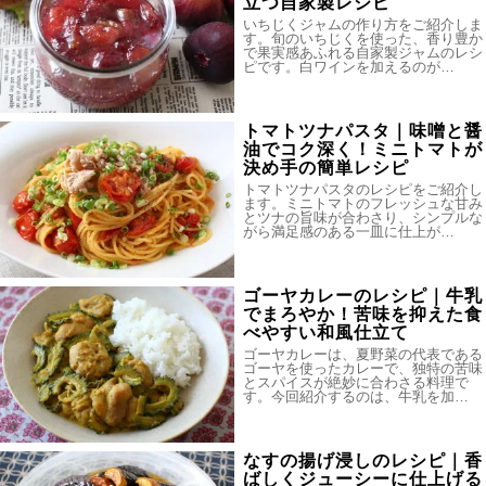
立つ自家製レシピ
いちじくジャムの作り方をご紹介しま
す。旬のいちじくを使った、香り豊か
で果実感あふれる自家製ジャムのレシ
ピです。白ワインを加えるのが…
トマトツナパスタ｜味噌と醤
油でコク深く！ミニトマトが
決め手の簡単レシピ
トマトツナパスタのレシピをご紹介し
ます。ミニトマトのフレッシュな甘み
とツナの旨味が合わさり、シンプルな
がら満足感のある一皿に仕上が…
ゴーヤカレーのレシピ｜牛乳
でまろやか！苦味を抑えた食
べやすい和風仕立て
ゴーヤカレーは、夏野菜の代表である
ゴーヤを使ったカレーで、独特の苦味
とスパイスが絶妙に合わさる料理で
す。今回紹介するのは、牛乳を加…
なすの揚げ浸しのレシピ｜香
ばしくジューシーに仕上げる