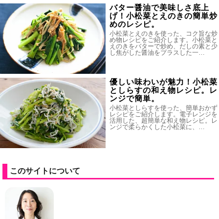
バター醤油で美味しさ底上
げ！小松菜とえのきの簡単炒
めのレシピ。
小松菜とえのきを使った、コク旨な炒
め物レシピをご紹介します。小松菜と
えのきをバターで炒め、だしの素と少
し焦がした醤油をプラスした一…
優しい味わいが魅力！小松菜
としらすの和え物レシピ。レ
ンジで簡単。
小松菜としらすを使った、簡単おかず
レシピをご紹介します。電子レンジを
活用した、超簡単な和え物レシピ。レ
ンジで柔らかくした小松菜に、…
このサイトについて