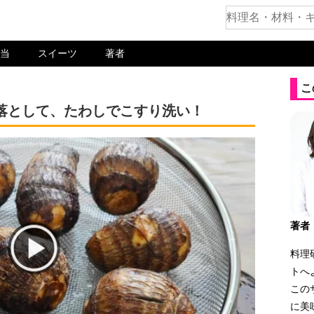
当
スイーツ
著者
こ
落として、たわしでこすり洗い！
著者
料理
トへ
この
に美