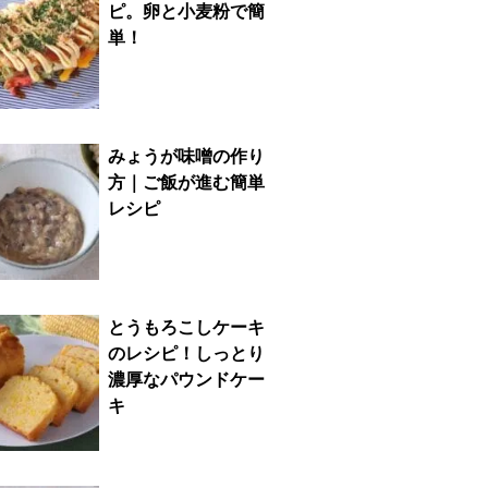
ピ。卵と小麦粉で簡
単！
みょうが味噌の作り
方｜ご飯が進む簡単
レシピ
とうもろこしケーキ
のレシピ！しっとり
濃厚なパウンドケー
キ