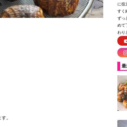
に役
すく
ずっ
めて
わり
最
ます。