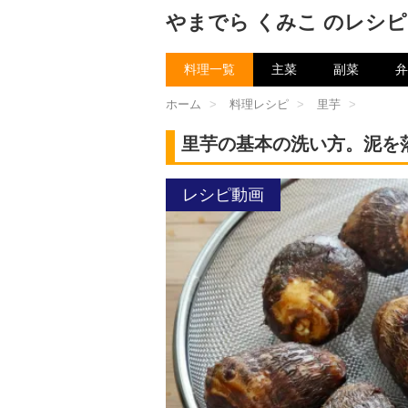
やまでら くみこ のレシピ
料理一覧
主菜
副菜
弁
ホーム
>
料理レシピ
>
里芋
>
里芋の基本の洗い方。泥を
レシピ動画