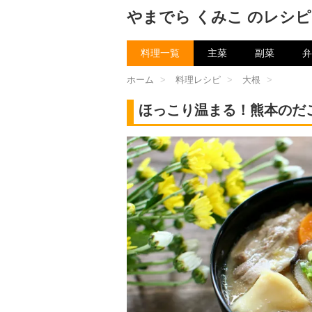
やまでら くみこ のレシピ
料理一覧
主菜
副菜
弁
ホーム
>
料理レシピ
>
大根
>
ほっこり温まる！熊本のだ