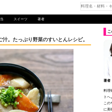
当
スイーツ
著者
こ
ご汁。たっぷり野菜のすいとんレシピ。
著者
料理
トへ
この
に美