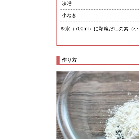
味噌
小ねぎ
※水（700ml）に顆粒だしの素（
作り方