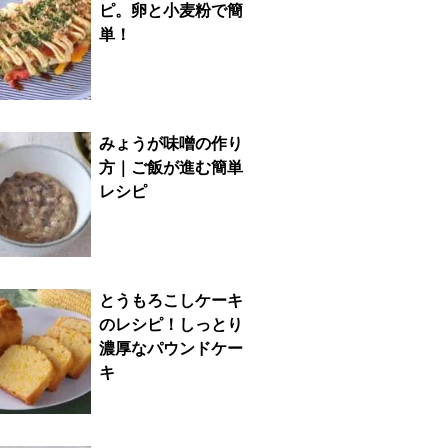
ピ。卵と小麦粉で簡
単！
みょうが味噌の作り
方｜ご飯が進む簡単
レシピ
とうもろこしケーキ
のレシピ！しっとり
濃厚なパウンドケー
キ