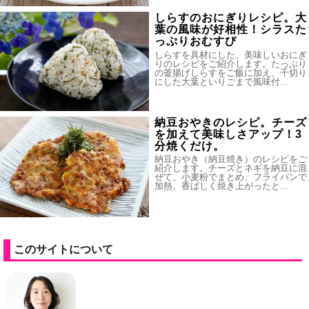
しらすのおにぎりレシピ。大
葉の風味が好相性！シラスた
っぷりおむすび
しらすを具材にした、美味しいおにぎ
りのレシピをご紹介します。たっぷり
の釜揚げしらすをご飯に加え、千切り
にした大葉といりごまで風味付…
納豆おやきのレシピ。チーズ
を加えて美味しさアップ！3
分焼くだけ。
納豆おやき（納豆焼き）のレシピをご
紹介します。チーズとネギを納豆に混
ぜて、小麦粉でまとめ、フライパンで
加熱。香ばしく焼き上がったと…
このサイトについて