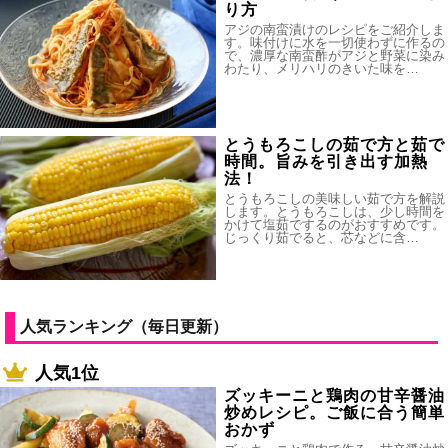
り方
アジの南蛮漬けのレシピをご紹介しま
す。味付けに水を一切使わずに作るの
で、濃厚な南蛮酢がアジと野菜に染み
わたり、メリハリのきいた味を…
とうもろこしの茹で方と茹で
時間。旨みを引き出す加熱
法！
とうもろこしの美味しい茹で方を解説
します。とうもろこしは、少し時間を
かけて塩茹でするのがおすすめです。
じっくり茹でると、芯などに含…
人気ランキング（毎日更新）
人気1位
ズッキーニと鶏肉の甘辛醤油
炒めレシピ。ご飯に合う簡単
おかず