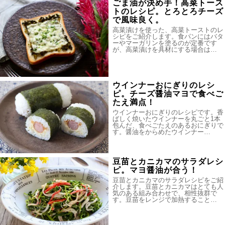
ごま油が決め手！高菜トース
トのレシピ。とろとろチーズ
で風味良く。
高菜漬けを使った、高菜トーストのレ
シピをご紹介します。食パンにはバタ
ーやマーガリンを塗るのが定番です
が、高菜漬けを具材にする場合は…
ウインナーおにぎりのレシ
ピ。チーズ醤油マヨで食べご
たえ満点！
ウインナーおにぎりのレシピです。香
ばしく焼いたウインナーを丸ごと1本
包んだ、食べごたえのあるおにぎりで
す。醤油をからめたウインナー…
豆苗とカニカマのサラダレシ
ピ。マヨ醤油が合う！
豆苗とカニカマのサラダレシピをご紹
介します。豆苗とカニカマはとても人
気のある組み合わせで、相性抜群で
す。豆苗をレンジで加熱すること…