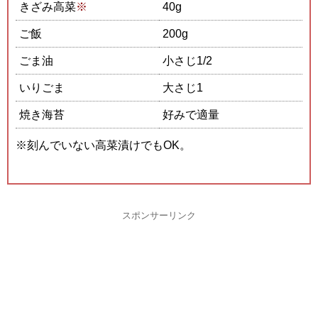
きざみ高菜
※
40g
ご飯
200g
ごま油
小さじ1/2
いりごま
大さじ1
焼き海苔
好みで適量
※刻んでいない高菜漬けでもOK。
スポンサーリンク