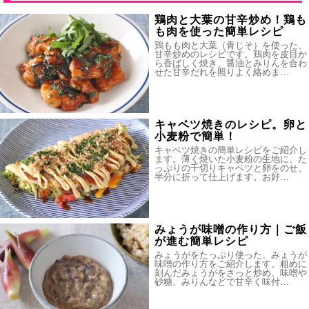
鶏肉と大葉の甘辛炒め！鶏も
も肉を使った簡単レシピ
鶏もも肉と大葉（青じそ）を使った、
甘辛炒めのレシピです。鶏肉を皮目か
ら香ばしく焼き、醤油とみりんを合わ
せた甘辛だれを照りよく絡めま…
キャベツ焼きのレシピ。卵と
小麦粉で簡単！
キャベツ焼きの簡単レシピをご紹介し
ます。薄く焼いた小麦粉の生地に、た
っぷりの千切りキャベツと卵をのせ、
半分に折って仕上げます。お好…
みょうが味噌の作り方｜ご飯
が進む簡単レシピ
みょうがをたっぷり使った、みょうが
味噌の作り方をご紹介します。粗めに
刻んだみょうがをさっと炒め、味噌や
砂糖、みりんなどで甘辛く味付…