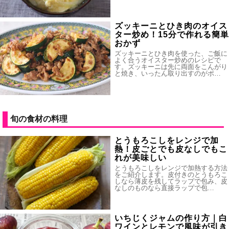
ズッキーニとひき肉のオイス
ター炒め！15分で作れる簡単
おかず
ズッキーニとひき肉を使った、ご飯に
よく合うオイスター炒めのレシピで
す。ズッキーニは先に両面をこんがり
と焼き、いったん取り出すのがポ…
旬の食材の料理
とうもろこしをレンジで加
熱！皮ごとでも皮なしでもこ
れが美味しい
とうもろこしをレンジで加熱する方法
をご紹介します。皮付きのとうもろこ
しなら薄皮を残してラップで包み、皮
なしのものなら直接ラップで包…
いちじくジャムの作り方｜白
ワインとレモンで風味が引き