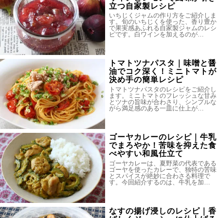
立つ自家製レシピ
いちじくジャムの作り方をご紹介しま
す。旬のいちじくを使った、香り豊か
で果実感あふれる自家製ジャムのレシ
ピです。白ワインを加えるのが…
トマトツナパスタ｜味噌と醤
油でコク深く！ミニトマトが
決め手の簡単レシピ
トマトツナパスタのレシピをご紹介し
ます。ミニトマトのフレッシュな甘み
とツナの旨味が合わさり、シンプルな
がら満足感のある一皿に仕上が…
ゴーヤカレーのレシピ｜牛乳
でまろやか！苦味を抑えた食
べやすい和風仕立て
ゴーヤカレーは、夏野菜の代表である
ゴーヤを使ったカレーで、独特の苦味
とスパイスが絶妙に合わさる料理で
す。今回紹介するのは、牛乳を加…
なすの揚げ浸しのレシピ｜香