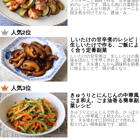
ズッキーニと鶏肉で作る、甘辛醤油炒
めのレシピです。鶏もも肉に片栗粉を
まぶしてこんがり焼き、ズッキーニも
焼き色を付けてから、醤油・み…
人気2位
しいたけの甘辛煮のレシピ｜
生しいたけで作る、ご飯によ
く合う定番副菜
しいたけの甘辛煮は、生しいたけの風
味を活かして手早く作れる、定番の副
菜です。火を通しながら調味料を順番
に加えることで、味が濃くなり…
人気3位
きゅうりとにんじんの中華風
ごま和え。ごま油香る簡単副
菜レシピ
きゅうりとにんじんで作る、さっぱり
おいしい中華風ごま和えのレシピで
す。火を使わずに10分ほどで作れる、
彩りのよい簡単副菜です。細切…