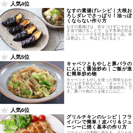
人気4位
なすの素揚げレシピ｜大根お
ろしダレでさっぱり！油っぽ
くならない作り方
なすの素揚げは、衣をつけずにそのま
ま油で揚げることで、なす本来の甘み
とジューシーさを引き出せる一品。外
は香ばしく、中はとろけるよう…
人気5位
キャベツともやしと豚バラの
にんにく醤油炒め｜ご飯が進
む簡単炒め物
キャベツともやしを使った簡単なおか
ずにおすすめなのが、「キャベツとも
やしと豚バラのにんにく醤油炒め」で
す。豚バラ肉のうま味とにんに…
人気6位
グリルチキンのレシピ｜フラ
イパンで簡単！皮パリ＆ジュ
ーシーに焼く基本の作り方
フライパンで手軽に作れる、グリルチ