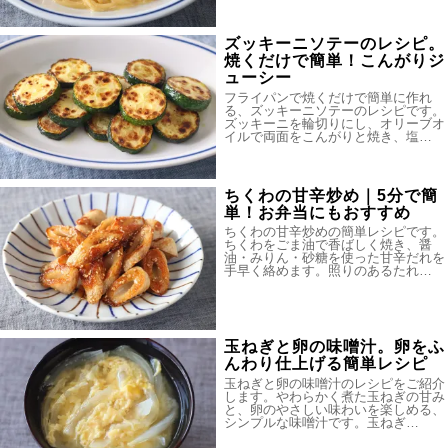
ズッキーニソテーのレシピ。
焼くだけで簡単！こんがりジ
ューシー
フライパンで焼くだけで簡単に作れ
る、ズッキーニソテーのレシピです。
ズッキーニを輪切りにし、オリーブオ
イルで両面をこんがりと焼き、塩…
ちくわの甘辛炒め｜5分で簡
単！お弁当にもおすすめ
ちくわの甘辛炒めの簡単レシピです。
ちくわをごま油で香ばしく焼き、醤
油・みりん・砂糖を使った甘辛だれを
手早く絡めます。照りのあるたれ…
玉ねぎと卵の味噌汁。卵をふ
んわり仕上げる簡単レシピ
玉ねぎと卵の味噌汁のレシピをご紹介
します。やわらかく煮た玉ねぎの甘み
と、卵のやさしい味わいを楽しめる、
シンプルな味噌汁です。玉ねぎ…