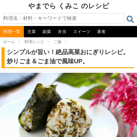
やまでら くみこ のレシピ
料理一覧
主菜
副菜
弁当
スイーツ
著者
ホーム
>
料理レシピ
>
ご飯
>
シンプルが旨い！絶品高菜おにぎりレシピ。
炒りごま＆ごま油で風味UP。