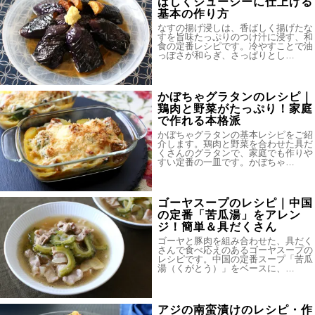
ばしくジューシーに仕上げる
基本の作り方
なすの揚げ浸しは、香ばしく揚げたな
すを旨味たっぷりのつけ汁に浸す、和
食の定番レシピです。冷やすことで油
っぽさが和らぎ、さっぱりとし…
かぼちゃグラタンのレシピ｜
鶏肉と野菜がたっぷり！家庭
で作れる本格派
かぼちゃグラタンの基本レシピをご紹
介します。鶏肉と野菜を合わせた具だ
くさんのグラタンで、家庭でも作りや
すい定番の一皿です。かぼちゃ…
ゴーヤスープのレシピ｜中国
の定番「苦瓜湯」をアレン
ジ！簡単＆具だくさん
ゴーヤと豚肉を組み合わせた、具だく
さんで食べ応えのあるゴーヤスープの
レシピです。中国の定番スープ「苦瓜
湯（くがとう）」をベースに、…
アジの南蛮漬けのレシピ・作