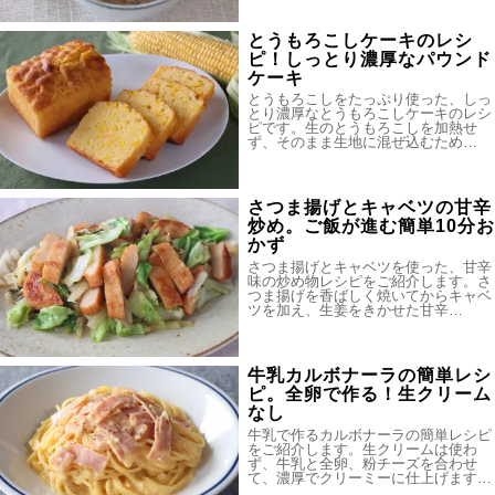
とうもろこしケーキのレシ
ピ！しっとり濃厚なパウンド
ケーキ
とうもろこしをたっぷり使った、しっ
とり濃厚なとうもろこしケーキのレシ
ピです。生のとうもろこしを加熱せ
ず、そのまま生地に混ぜ込むため…
さつま揚げとキャベツの甘辛
炒め。ご飯が進む簡単10分お
かず
さつま揚げとキャベツを使った、甘辛
味の炒め物レシピをご紹介します。さ
つま揚げを香ばしく焼いてからキャベ
ツを加え、生姜をきかせた甘辛…
牛乳カルボナーラの簡単レシ
ピ。全卵で作る！生クリーム
なし
牛乳で作るカルボナーラの簡単レシピ
をご紹介します。生クリームは使わ
ず、牛乳と全卵、粉チーズを合わせ
て、濃厚でクリーミーに仕上げます…