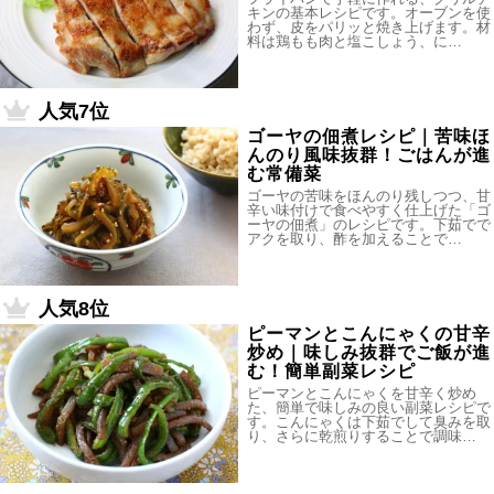
キンの基本レシピです。オーブンを使
わず、皮をパリッと焼き上げます。材
料は鶏もも肉と塩こしょう、に…
人気7位
ゴーヤの佃煮レシピ｜苦味ほ
んのり風味抜群！ごはんが進
む常備菜
ゴーヤの苦味をほんのり残しつつ、甘
辛い味付けで食べやすく仕上げた「ゴ
ーヤの佃煮」のレシピです。下茹でで
アクを取り、酢を加えることで…
人気8位
ピーマンとこんにゃくの甘辛
炒め｜味しみ抜群でご飯が進
む！簡単副菜レシピ
ピーマンとこんにゃくを甘辛く炒め
た、簡単で味しみの良い副菜レシピで
す。こんにゃくは下茹でして臭みを取
り、さらに乾煎りすることで調味…