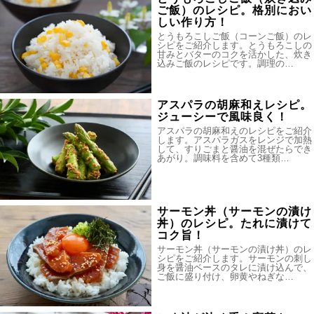
ご飯）のレシピ。格別におい
しい作り方！
とうもろこしご飯（コーンご飯）のレ
シピをご紹介します。とうもろこしの
甘みとバターのコクを活かした、炊き
込みご飯のレシピです。調理の…
アスパラの胡麻和えレシピ。
ジューシーで風味良く！
アスパラの胡麻和えのレシピをご紹介
します。アスパラガスをレンジで加熱
して、すりごまと醤油を混ぜたらでき
あがり。調味料を含めて3種類…
サーモン丼（サーモンの漬け
丼）のレシピ。たれに漬けて
コク旨！
サーモン丼（サーモンの漬け丼）のレ
シピをご紹介します。サーモンの刺し
身を醤油ベースのタレに漬け込んで、
ご飯に盛り付け、卵黄やねぎな…