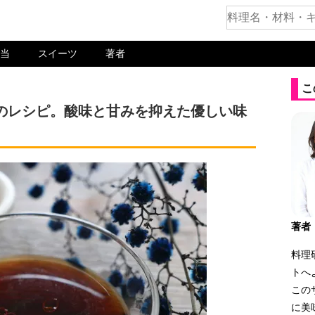
当
スイーツ
著者
こ
のレシピ。酸味と甘みを抑えた優しい味
著者
料理
トへ
この
に美