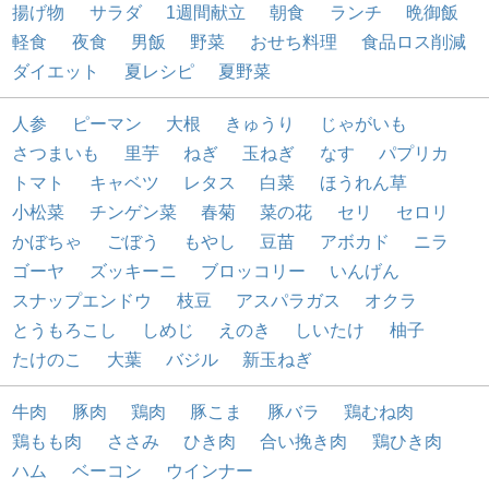
揚げ物
サラダ
1週間献立
朝食
ランチ
晩御飯
軽食
夜食
男飯
野菜
おせち料理
食品ロス削減
ダイエット
夏レシピ
夏野菜
人参
ピーマン
大根
きゅうり
じゃがいも
さつまいも
里芋
ねぎ
玉ねぎ
なす
パプリカ
トマト
キャベツ
レタス
白菜
ほうれん草
小松菜
チンゲン菜
春菊
菜の花
セリ
セロリ
かぼちゃ
ごぼう
もやし
豆苗
アボカド
ニラ
ゴーヤ
ズッキーニ
ブロッコリー
いんげん
スナップエンドウ
枝豆
アスパラガス
オクラ
とうもろこし
しめじ
えのき
しいたけ
柚子
たけのこ
大葉
バジル
新玉ねぎ
牛肉
豚肉
鶏肉
豚こま
豚バラ
鶏むね肉
鶏もも肉
ささみ
ひき肉
合い挽き肉
鶏ひき肉
ハム
ベーコン
ウインナー