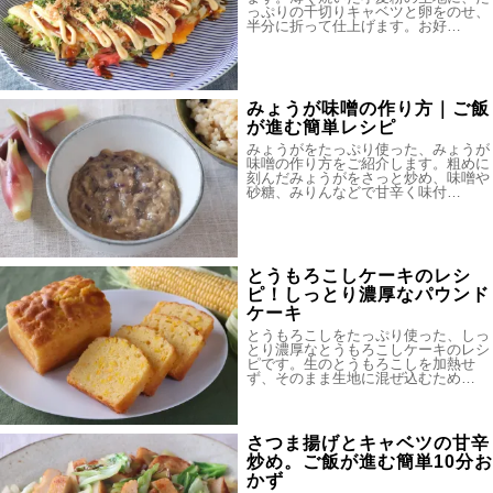
っぷりの千切りキャベツと卵をのせ、
半分に折って仕上げます。お好…
みょうが味噌の作り方｜ご飯
が進む簡単レシピ
みょうがをたっぷり使った、みょうが
味噌の作り方をご紹介します。粗めに
刻んだみょうがをさっと炒め、味噌や
砂糖、みりんなどで甘辛く味付…
とうもろこしケーキのレシ
ピ！しっとり濃厚なパウンド
ケーキ
とうもろこしをたっぷり使った、しっ
とり濃厚なとうもろこしケーキのレシ
ピです。生のとうもろこしを加熱せ
ず、そのまま生地に混ぜ込むため…
さつま揚げとキャベツの甘辛
炒め。ご飯が進む簡単10分お
かず