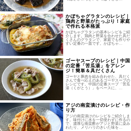
かぼちゃグラタンのレシピ｜
鶏肉と野菜がたっぷり！家庭
で作れる本格派
かぼちゃグラタンの基本レシピをご紹
介します。鶏肉と野菜を合わせた具だ
くさんのグラタンで、家庭でも作りや
すい定番の一皿です。かぼちゃ…
ゴーヤスープのレシピ｜中国
の定番「苦瓜湯」をアレン
ジ！簡単＆具だくさん
ゴーヤと豚肉を組み合わせた、具だく
さんで食べ応えのあるゴーヤスープの
レシピです。中国の定番スープ「苦瓜
湯（くがとう）」をベースに、…
アジの南蛮漬けのレシピ・作
り方
アジの南蛮漬けのレシピをご紹介しま
す。味付けに水を一切使わずに作るの
で、濃厚な南蛮酢がアジと野菜に染み
わたり、メリハリのきいた味を…