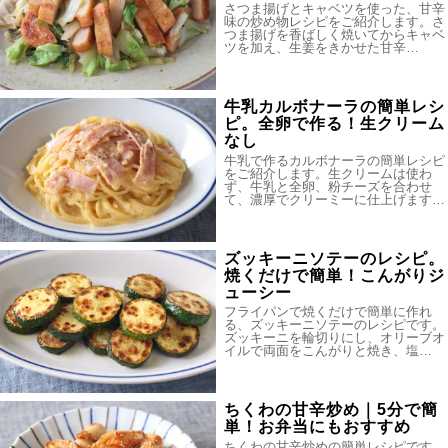
さつま揚げとキャベツを使った、甘辛
味の炒め物レシピをご紹介します。さ
つま揚げを香ばしく焼いてからキャベ
ツを加え、生姜をきかせた甘辛…
牛乳カルボナーラの簡単レシ
ピ。全卵で作る！生クリーム
なし
牛乳で作るカルボナーラの簡単レシピ
をご紹介します。生クリームは使わ
ず、牛乳と全卵、粉チーズを合わせ
て、濃厚でクリーミーに仕上げます…
ズッキーニソテーのレシピ。
焼くだけで簡単！こんがりジ
ューシー
フライパンで焼くだけで簡単に作れ
る、ズッキーニソテーのレシピです。
ズッキーニを輪切りにし、オリーブオ
イルで両面をこんがりと焼き、塩…
ちくわの甘辛炒め｜5分で簡
単！お弁当にもおすすめ
ちくわの甘辛炒めの簡単レシピです。