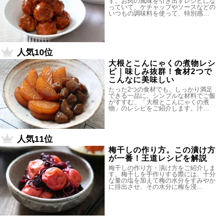
す。お肉の風味を引き出すレシピにな
っていて、ケチャップやソースなどの
いつもの調味料を使って、特別感…
人気10位
大根とこんにゃくの煮物レシ
ピ｜味しみ抜群！食材2つで
こんなに美味しい
たった2つの食材でも、しっかり満足
できる一品に。シンプルな材料でご飯
がすすむ、「大根とこんにゃくの煮
物」のレシピをご紹介します。汁…
人気11位
梅干しの作り方。この漬け方
が一番！王道レシピを解説
梅干しの作り方・漬け方をご紹介しま
す。梅干しを手作りする際には、十分
な量の塩を加えて梅の水分をすみやか
に排出させ、その水分に梅を浸…