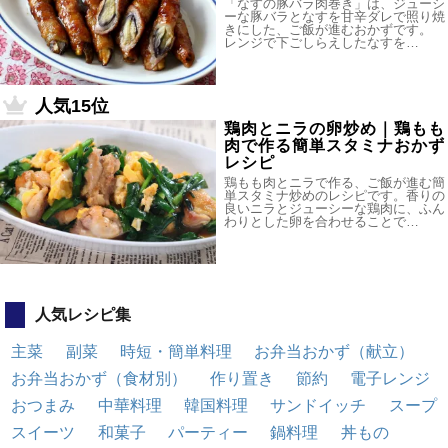
「なすの豚バラ肉巻き」は、ジューシ
ーな豚バラとなすを甘辛ダレで照り焼
きにした、ご飯が進むおかずです。
レンジで下ごしらえしたなすを…
人気15位
鶏肉とニラの卵炒め｜鶏もも
肉で作る簡単スタミナおかず
レシピ
鶏もも肉とニラで作る、ご飯が進む簡
単スタミナ炒めのレシピです。香りの
良いニラとジューシーな鶏肉に、ふん
わりとした卵を合わせることで…
人気レシピ集
主菜
副菜
時短・簡単料理
お弁当おかず（献立）
お弁当おかず（食材別）
作り置き
節約
電子レンジ
おつまみ
中華料理
韓国料理
サンドイッチ
スープ
スイーツ
和菓子
パーティー
鍋料理
丼もの