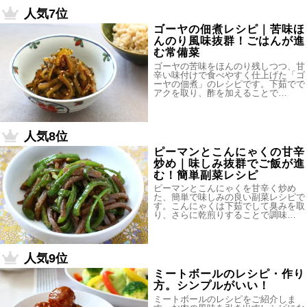
人気7位
ゴーヤの佃煮レシピ｜苦味ほ
んのり風味抜群！ごはんが進
む常備菜
ゴーヤの苦味をほんのり残しつつ、甘
辛い味付けで食べやすく仕上げた「ゴ
ーヤの佃煮」のレシピです。下茹でで
アクを取り、酢を加えることで…
人気8位
ピーマンとこんにゃくの甘辛
炒め｜味しみ抜群でご飯が進
む！簡単副菜レシピ
ピーマンとこんにゃくを甘辛く炒め
た、簡単で味しみの良い副菜レシピで
す。こんにゃくは下茹でして臭みを取
り、さらに乾煎りすることで調味…
人気9位
ミートボールのレシピ・作り
方。シンプルがいい！
ミートボールのレシピをご紹介しま