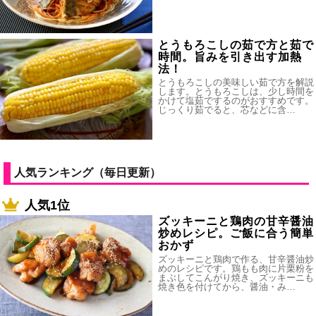
とうもろこしの茹で方と茹で
時間。旨みを引き出す加熱
法！
とうもろこしの美味しい茹で方を解説
します。とうもろこしは、少し時間を
かけて塩茹でするのがおすすめです。
じっくり茹でると、芯などに含…
人気ランキング（毎日更新）
人気1位
ズッキーニと鶏肉の甘辛醤油
炒めレシピ。ご飯に合う簡単
おかず
ズッキーニと鶏肉で作る、甘辛醤油炒
めのレシピです。鶏もも肉に片栗粉を
まぶしてこんがり焼き、ズッキーニも
焼き色を付けてから、醤油・み…