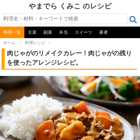
やまでら くみこ のレシピ
料理一覧
主菜
副菜
弁当
スイーツ
著者
ホーム
>
料理レシピ
>
肉じゃがのリメイクカレー！肉じゃがの残り
を使ったアレンジレシピ。