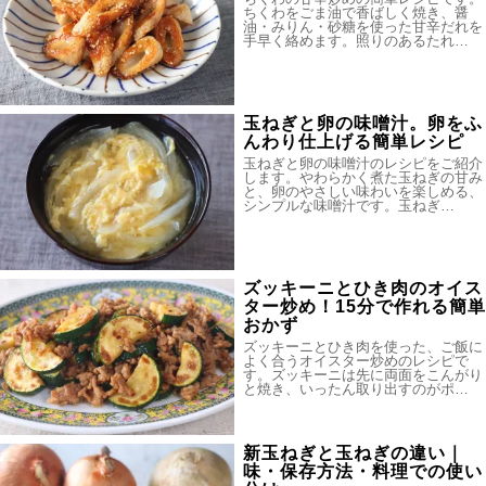
ちくわをごま油で香ばしく焼き、醤
油・みりん・砂糖を使った甘辛だれを
手早く絡めます。照りのあるたれ…
玉ねぎと卵の味噌汁。卵をふ
んわり仕上げる簡単レシピ
玉ねぎと卵の味噌汁のレシピをご紹介
します。やわらかく煮た玉ねぎの甘み
と、卵のやさしい味わいを楽しめる、
シンプルな味噌汁です。玉ねぎ…
ズッキーニとひき肉のオイス
ター炒め！15分で作れる簡単
おかず
ズッキーニとひき肉を使った、ご飯に
よく合うオイスター炒めのレシピで
す。ズッキーニは先に両面をこんがり
と焼き、いったん取り出すのがポ…
新玉ねぎと玉ねぎの違い｜
味・保存方法・料理での使い