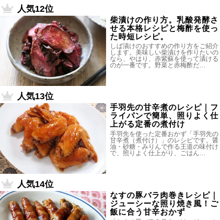
人気12位
柴漬けの作り方。乳酸発酵さ
せる本格レシピと梅酢を使っ
た時短レシピ。
しば漬けのおすすめの作り方をご紹介
します。美味しい柴漬けを作りたいの
なら、やはり、赤紫蘇を使って漬ける
のが一番です。野菜と赤梅酢だ…
人気13位
手羽先の甘辛煮のレシピ｜フ
ライパンで簡単、照りよく仕
上がる定番の煮付け
手羽先を使った定番おかず「手羽先の
甘辛煮（煮付け）」のレシピです。醤
油・砂糖・みりんで作る王道の味付け
で、照りよく仕上がり、ごはん…
人気14位
なすの豚バラ肉巻きレシピ｜
ジューシーな照り焼き風！ご
飯に合う甘辛おかず