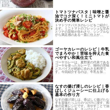
トマトツナパスタ｜味噌と醤
油でコク深く！ミニトマトが
決め手の簡単レシピ
トマトツナパスタのレシピをご紹介し
ます。ミニトマトのフレッシュな甘み
とツナの旨味が合わさり、シンプルな
がら満足感のある一皿に仕上が…
ゴーヤカレーのレシピ｜牛乳
でまろやか！苦味を抑えた食
べやすい和風仕立て
ゴーヤカレーは、夏野菜の代表である
ゴーヤを使ったカレーで、独特の苦味
とスパイスが絶妙に合わさる料理で
す。今回紹介するのは、牛乳を加…
なすの揚げ浸しのレシピ｜香
ばしくジューシーに仕上げる
基本の作り方
なすの揚げ浸しは、香ばしく揚げたな
すを旨味たっぷりのつけ汁に浸す、和
食の定番レシピです。冷やすことで油
っぽさが和らぎ、さっぱりとし…