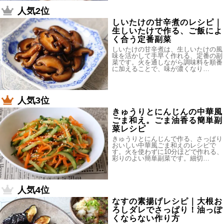
人気2位
しいたけの甘辛煮のレシピ｜
生しいたけで作る、ご飯によ
く合う定番副菜
しいたけの甘辛煮は、生しいたけの風
味を活かして手早く作れる、定番の副
菜です。火を通しながら調味料を順番
に加えることで、味が濃くなり…
人気3位
きゅうりとにんじんの中華風
ごま和え。ごま油香る簡単副
菜レシピ
きゅうりとにんじんで作る、さっぱり
おいしい中華風ごま和えのレシピで
す。火を使わずに10分ほどで作れる、
彩りのよい簡単副菜です。細切…
人気4位
なすの素揚げレシピ｜大根お
ろしダレでさっぱり！油っぽ
くならない作り方