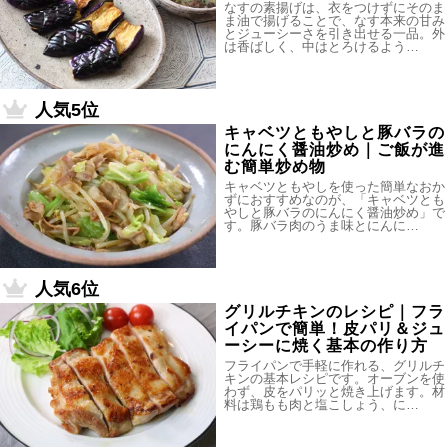
なすの素揚げは、衣をつけずにそのま
ま油で揚げることで、なす本来の甘み
とジューシーさを引き出せる一品。外
は香ばしく、中はとろけるよう…
人気5位
キャベツともやしと豚バラの
にんにく醤油炒め｜ご飯が進
む簡単炒め物
キャベツともやしを使った簡単なおか
ずにおすすめなのが、「キャベツとも
やしと豚バラのにんにく醤油炒め」で
す。豚バラ肉のうま味とにんに…
人気6位
グリルチキンのレシピ｜フラ
イパンで簡単！皮パリ＆ジュ
ーシーに焼く基本の作り方
フライパンで手軽に作れる、グリルチ
キンの基本レシピです。オーブンを使
わず、皮をパリッと焼き上げます。材
料は鶏もも肉と塩こしょう、に…