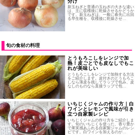
分け
新玉ねぎと普通の玉ねぎの大きな違い
は、主に収穫後に乾燥させるかどうか
です。新玉ねぎは、一般に春先に出回
る早生種を、収穫後に乾燥させ…
旬の食材の料理
とうもろこしをレンジで加
熱！皮ごとでも皮なしでもこ
れが美味しい
とうもろこしをレンジで加熱する方法
をご紹介します。皮付きのとうもろこ
しなら薄皮を残してラップで包み、皮
なしのものなら直接ラップで包…
いちじくジャムの作り方｜白
ワインとレモンで風味が引き
立つ自家製レシピ
いちじくジャムの作り方をご紹介しま
す。旬のいちじくを使った、香り豊か
で果実感あふれる自家製ジャムのレシ
ピです。白ワインを加えるのが…