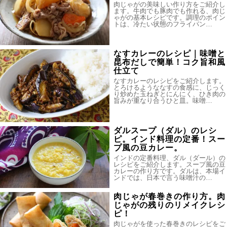
肉じゃがの美味しい作り方をご紹介し
ます。牛肉でも豚肉でも作れる、肉じ
ゃがの基本レシピです。調理のポイン
トは、冷たい状態のフライパン…
なすカレーのレシピ｜味噌と
昆布だしで簡単！コク旨和風
仕立て
なすカレーのレシピをご紹介します。
とろけるようななすの食感に、じっく
り炒めた玉ねぎとにんにく、ひき肉の
旨みが重なり合うひと皿。味噌…
ダルスープ（ダル）のレシ
ピ。インド料理の定番！スー
プ風の豆カレー。
インドの定番料理、ダル（ダール）の
レシピをご紹介します。スープ風の豆
カレーの作り方です。ダルは、本場イ
ンドでは、日本で言う味噌汁の…
肉じゃが春巻きの作り方。肉
じゃがの残りのリメイクレシ
ピ！
肉じゃがを使った春巻きのレシピをご