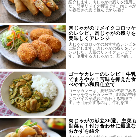
紹介します。肉じゃがの残りを活用し
た、簡単リメイク料理です。肉じゃが
を春巻きの皮で包んでから揚げ…
肉じゃがのリメイクコロッケ
のレシピ。肉じゃがの残りを
美味しくアレンジ
肉じゃがコロッケのおすすめレシピを
ご紹介します。肉じゃがの残りをアレ
ンジした、人気のリメイクレシピで
す。使用する肉じゃがは、基本的…
ゴーヤカレーのレシピ｜牛乳
でまろやか！苦味を抑えた食
べやすい和風仕立て
ゴーヤカレーは、夏野菜の代表である
ゴーヤを使ったカレーで、独特の苦味
とスパイスが絶妙に合わさる料理で
す。今回紹介するのは、牛乳を加…
肉じゃがの献立36選。主菜も
副菜も！付け合わせに最適な
おかずを紹介