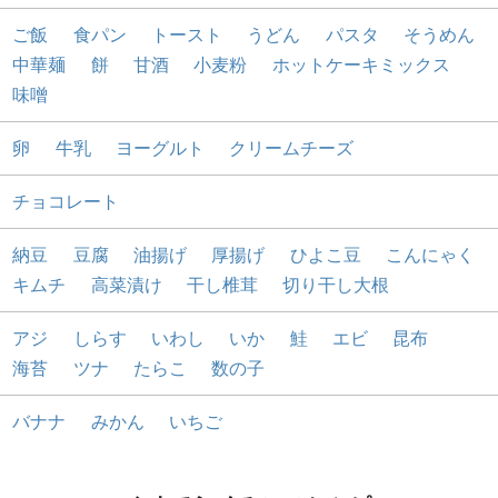
ご飯
食パン
トースト
うどん
パスタ
そうめん
中華麺
餅
甘酒
小麦粉
ホットケーキミックス
味噌
卵
牛乳
ヨーグルト
クリームチーズ
チョコレート
納豆
豆腐
油揚げ
厚揚げ
ひよこ豆
こんにゃく
キムチ
高菜漬け
干し椎茸
切り干し大根
アジ
しらす
いわし
いか
鮭
エビ
昆布
海苔
ツナ
たらこ
数の子
バナナ
みかん
いちご