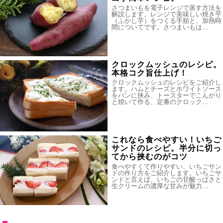
さつまいもを電子レンジで蒸す方法を
解説します。レンジで美味しい焼き芋
（ふかし芋）をつくる手順と、加熱時
間についてです。さつまいもは…
クロックムッシュのレシピ。
本格コク旨仕上げ！
クロックムッシュのレシピをご紹介し
ます。ハムとチーズとホワイトソース
をパンに挟み、トースターでこんがり
と焼いて作る、定番のクロック…
これなら食べやすい！いちご
サンドのレシピ。半分に切っ
てから挟むのがコツ
食べやすくて作りやすい、いちごサン
ドの作り方をご紹介します。いちごサ
ンドと言えば、いちごの甘酸っぱさと
生クリームの濃厚な甘みが魅力…