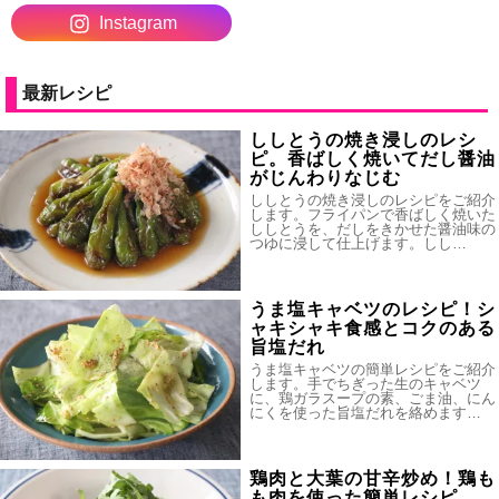
Instagram
最新レシピ
ししとうの焼き浸しのレシ
ピ。香ばしく焼いてだし醤油
がじんわりなじむ
ししとうの焼き浸しのレシピをご紹介
します。フライパンで香ばしく焼いた
ししとうを、だしをきかせた醤油味の
つゆに浸して仕上げます。しし…
うま塩キャベツのレシピ！シ
ャキシャキ食感とコクのある
旨塩だれ
うま塩キャベツの簡単レシピをご紹介
します。手でちぎった生のキャベツ
に、鶏ガラスープの素、ごま油、にん
にくを使った旨塩だれを絡めます…
鶏肉と大葉の甘辛炒め！鶏も
も肉を使った簡単レシピ