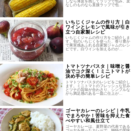
しなら薄皮を残してラップで包み、皮
なしのものなら直接ラップで包…
いちじくジャムの作り方｜白
ワインとレモンで風味が引き
立つ自家製レシピ
いちじくジャムの作り方をご紹介しま
す。旬のいちじくを使った、香り豊か
で果実感あふれる自家製ジャムのレシ
ピです。白ワインを加えるのが…
トマトツナパスタ｜味噌と醤
油でコク深く！ミニトマトが
決め手の簡単レシピ
トマトツナパスタのレシピをご紹介し
ます。ミニトマトのフレッシュな甘み
とツナの旨味が合わさり、シンプルな
がら満足感のある一皿に仕上が…
ゴーヤカレーのレシピ｜牛乳
でまろやか！苦味を抑えた食
べやすい和風仕立て
ゴーヤカレーは、夏野菜の代表である
ゴーヤを使ったカレーで、独特の苦味