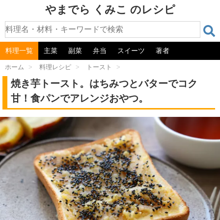
やまでら くみこ のレシピ
料理一覧
主菜
副菜
弁当
スイーツ
著者
ホーム
>
料理レシピ
>
トースト
>
焼き芋トースト。はちみつとバターでコク
甘！食パンでアレンジおやつ。