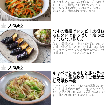
きゅうりとにんじんで作る、さっぱり
おいしい中華風ごま和えのレシピで
す。火を使わずに10分ほどで作れる、
彩りのよい簡単副菜です。細切…
人気4位
なすの素揚げレシピ｜大根お
ろしダレでさっぱり！油っぽ
くならない作り方
なすの素揚げは、衣をつけずにそのま
ま油で揚げることで、なす本来の甘み
とジューシーさを引き出せる一品。外
は香ばしく、中はとろけるよう…
人気5位
キャベツともやしと豚バラの
にんにく醤油炒め｜ご飯が進
む簡単炒め物
キャベツともやしを使った簡単なおか
ずにおすすめなのが、「キャベツとも
やしと豚バラのにんにく醤油炒め」で
す。豚バラ肉のうま味とにんに…