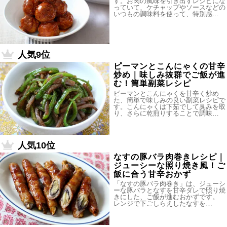
す。お肉の風味を引き出すレシピにな
っていて、ケチャップやソースなどの
いつもの調味料を使って、特別感…
人気9位
ピーマンとこんにゃくの甘辛
炒め｜味しみ抜群でご飯が進
む！簡単副菜レシピ
ピーマンとこんにゃくを甘辛く炒め
た、簡単で味しみの良い副菜レシピで
す。こんにゃくは下茹でして臭みを取
り、さらに乾煎りすることで調味…
人気10位
なすの豚バラ肉巻きレシピ｜
ジューシーな照り焼き風！ご
飯に合う甘辛おかず
「なすの豚バラ肉巻き」は、ジューシ
ーな豚バラとなすを甘辛ダレで照り焼
きにした、ご飯が進むおかずです。
レンジで下ごしらえしたなすを…