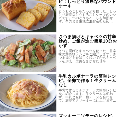
ピ！しっとり濃厚なパウンド
ケーキ
とうもろこしをたっぷり使った、しっ
とり濃厚なとうもろこしケーキのレシ
ピです。生のとうもろこしを加熱せ
ず、そのまま生地に混ぜ込むため…
さつま揚げとキャベツの甘辛
炒め。ご飯が進む簡単10分お
かず
さつま揚げとキャベツを使った、甘辛
味の炒め物レシピをご紹介します。さ
つま揚げを香ばしく焼いてからキャベ
ツを加え、生姜をきかせた甘辛…
牛乳カルボナーラの簡単レシ
ピ。全卵で作る！生クリーム
なし
牛乳で作るカルボナーラの簡単レシピ
をご紹介します。生クリームは使わ
ず、牛乳と全卵、粉チーズを合わせ
て、濃厚でクリーミーに仕上げます…
ズッキーニソテーのレシピ。