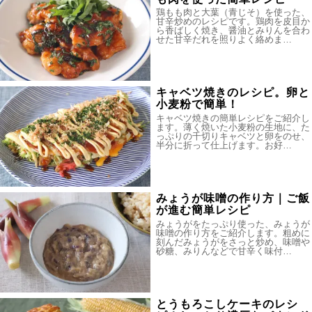
鶏もも肉と大葉（青じそ）を使った、
甘辛炒めのレシピです。鶏肉を皮目か
ら香ばしく焼き、醤油とみりんを合わ
せた甘辛だれを照りよく絡めま…
キャベツ焼きのレシピ。卵と
小麦粉で簡単！
キャベツ焼きの簡単レシピをご紹介し
ます。薄く焼いた小麦粉の生地に、た
っぷりの千切りキャベツと卵をのせ、
半分に折って仕上げます。お好…
みょうが味噌の作り方｜ご飯
が進む簡単レシピ
みょうがをたっぷり使った、みょうが
味噌の作り方をご紹介します。粗めに
刻んだみょうがをさっと炒め、味噌や
砂糖、みりんなどで甘辛く味付…
とうもろこしケーキのレシ