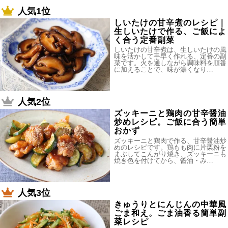
人気1位
しいたけの甘辛煮のレシピ｜
生しいたけで作る、ご飯によ
く合う定番副菜
しいたけの甘辛煮は、生しいたけの風
味を活かして手早く作れる、定番の副
菜です。火を通しながら調味料を順番
に加えることで、味が濃くなり…
人気2位
ズッキーニと鶏肉の甘辛醤油
炒めレシピ。ご飯に合う簡単
おかず
ズッキーニと鶏肉で作る、甘辛醤油炒
めのレシピです。鶏もも肉に片栗粉を
まぶしてこんがり焼き、ズッキーニも
焼き色を付けてから、醤油・み…
人気3位
きゅうりとにんじんの中華風
ごま和え。ごま油香る簡単副
菜レシピ