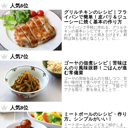
人気6位
グリルチキンのレシピ｜フラ
イパンで簡単！皮パリ＆ジュ
ーシーに焼く基本の作り方
フライパンで手軽に作れる、グリルチ
キンの基本レシピです。オーブンを使
わず、皮をパリッと焼き上げます。材
料は鶏もも肉と塩こしょう、に…
人気7位
ゴーヤの佃煮レシピ｜苦味ほ
んのり風味抜群！ごはんが進
む常備菜
ゴーヤの苦味をほんのり残しつつ、甘
辛い味付けで食べやすく仕上げた「ゴ
ーヤの佃煮」のレシピです。下茹でで
アクを取り、酢を加えることで…
人気8位
ミートボールのレシピ・作り
方。シンプルがいい！
ミートボールのレシピをご紹介しま