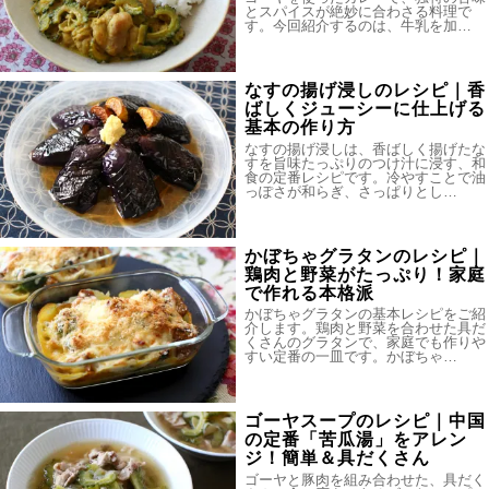
とスパイスが絶妙に合わさる料理で
す。今回紹介するのは、牛乳を加…
なすの揚げ浸しのレシピ｜香
ばしくジューシーに仕上げる
基本の作り方
なすの揚げ浸しは、香ばしく揚げたな
すを旨味たっぷりのつけ汁に浸す、和
食の定番レシピです。冷やすことで油
っぽさが和らぎ、さっぱりとし…
かぼちゃグラタンのレシピ｜
鶏肉と野菜がたっぷり！家庭
で作れる本格派
かぼちゃグラタンの基本レシピをご紹
介します。鶏肉と野菜を合わせた具だ
くさんのグラタンで、家庭でも作りや
すい定番の一皿です。かぼちゃ…
ゴーヤスープのレシピ｜中国
の定番「苦瓜湯」をアレン
ジ！簡単＆具だくさん
ゴーヤと豚肉を組み合わせた、具だく