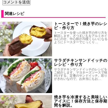
関連レシピ
トースターで！焼き芋のレシ
ピ・作り方
トースターを使った焼き芋の作り方を
解説します。さつまいもをアルミホイ
ルにのせ、中心部が70度くらいになる
ようにトースターでじっくり…
サラダチキンサンドイッチの
レシピ・作り方
サラダチキンサンドイッチのレシピを
ご紹介します。マヨネーズソースで味
付けする、定番のサンドイッチ。彩り
がきれいなので、お弁当にもお…
焼き芋を冷凍すると美味しい
アイスに！保存方法と保存期
間を解説。