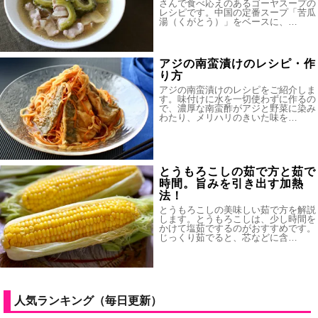
さんで食べ応えのあるゴーヤスープの
レシピです。中国の定番スープ「苦瓜
湯（くがとう）」をベースに、…
アジの南蛮漬けのレシピ・作
り方
アジの南蛮漬けのレシピをご紹介しま
す。味付けに水を一切使わずに作るの
で、濃厚な南蛮酢がアジと野菜に染み
わたり、メリハリのきいた味を…
とうもろこしの茹で方と茹で
時間。旨みを引き出す加熱
法！
とうもろこしの美味しい茹で方を解説
します。とうもろこしは、少し時間を
かけて塩茹でするのがおすすめです。
じっくり茹でると、芯などに含…
人気ランキング（毎日更新）