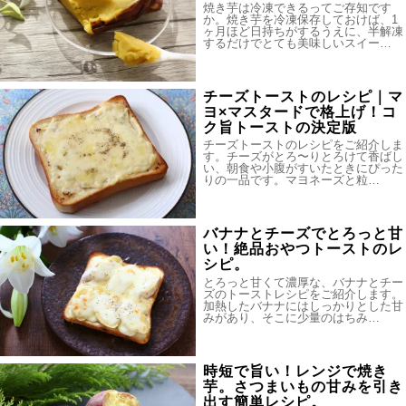
焼き芋は冷凍できるってご存知です
か。焼き芋を冷凍保存しておけば、1
ヶ月ほど日持ちがするうえに、半解凍
するだけでとても美味しいスイー…
チーズトーストのレシピ｜マ
ヨ×マスタードで格上げ！コ
ク旨トーストの決定版
チーズトーストのレシピをご紹介しま
す。チーズがとろ〜りとろけて香ばし
い、朝食や小腹がすいたときにぴった
りの一品です。マヨネーズと粒…
バナナとチーズでとろっと甘
い！絶品おやつトーストのレ
シピ。
とろっと甘くて濃厚な、バナナとチー
ズのトーストレシピをご紹介します。
加熱したバナナにはしっかりとした甘
みがあり、そこに少量のはちみ…
時短で旨い！レンジで焼き
芋。さつまいもの甘みを引き
出す簡単レシピ。