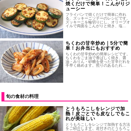
焼くだけで簡単！こんがりジ
ューシー
フライパンで焼くだけで簡単に作れ
る、ズッキーニソテーのレシピです。
ズッキーニを輪切りにし、オリーブオ
イルで両面をこんがりと焼き、塩…
ちくわの甘辛炒め｜5分で簡
単！お弁当にもおすすめ
ちくわの甘辛炒めの簡単レシピです。
ちくわをごま油で香ばしく焼き、醤
油・みりん・砂糖を使った甘辛だれを
手早く絡めます。照りのあるたれ…
旬の食材の料理
とうもろこしをレンジで加
熱！皮ごとでも皮なしでもこ
れが美味しい
とうもろこしをレンジで加熱する方法
をご紹介します。皮付きのとうもろこ