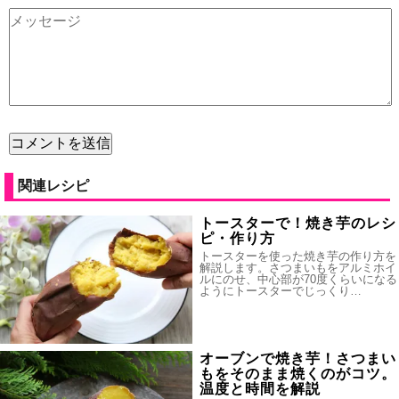
関連レシピ
トースターで！焼き芋のレシ
ピ・作り方
トースターを使った焼き芋の作り方を
解説します。さつまいもをアルミホイ
ルにのせ、中心部が70度くらいになる
ようにトースターでじっくり…
オーブンで焼き芋！さつまい
もをそのまま焼くのがコツ。
温度と時間を解説