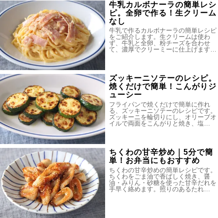
牛乳カルボナーラの簡単レシ
ピ。全卵で作る！生クリーム
なし
牛乳で作るカルボナーラの簡単レシピ
をご紹介します。生クリームは使わ
ず、牛乳と全卵、粉チーズを合わせ
て、濃厚でクリーミーに仕上げます…
ズッキーニソテーのレシピ。
焼くだけで簡単！こんがりジ
ューシー
フライパンで焼くだけで簡単に作れ
る、ズッキーニソテーのレシピです。
ズッキーニを輪切りにし、オリーブオ
イルで両面をこんがりと焼き、塩…
ちくわの甘辛炒め｜5分で簡
単！お弁当にもおすすめ
ちくわの甘辛炒めの簡単レシピです。
ちくわをごま油で香ばしく焼き、醤
油・みりん・砂糖を使った甘辛だれを
手早く絡めます。照りのあるたれ…