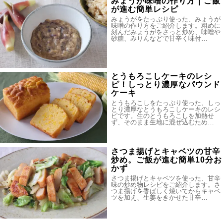
みょうが味噌の作り方｜ご飯
が進む簡単レシピ
みょうがをたっぷり使った、みょうが
味噌の作り方をご紹介します。粗めに
刻んだみょうがをさっと炒め、味噌や
砂糖、みりんなどで甘辛く味付…
とうもろこしケーキのレシ
ピ！しっとり濃厚なパウンド
ケーキ
とうもろこしをたっぷり使った、しっ
とり濃厚なとうもろこしケーキのレシ
ピです。生のとうもろこしを加熱せ
ず、そのまま生地に混ぜ込むため…
さつま揚げとキャベツの甘辛
炒め。ご飯が進む簡単10分お
かず
さつま揚げとキャベツを使った、甘辛
味の炒め物レシピをご紹介します。さ
つま揚げを香ばしく焼いてからキャベ
ツを加え、生姜をきかせた甘辛…