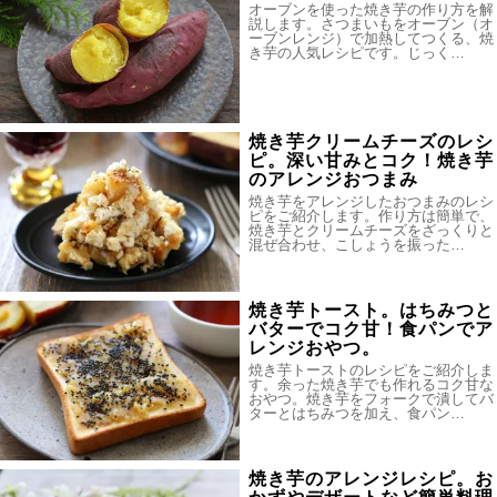
オーブンを使った焼き芋の作り方を解
説します。さつまいもをオーブン（オ
ーブンレンジ）で加熱してつくる、焼
き芋の人気レシピです。じっく…
焼き芋クリームチーズのレシ
ピ。深い甘みとコク！焼き芋
のアレンジおつまみ
焼き芋をアレンジしたおつまみのレシ
ピをご紹介します。作り方は簡単で、
焼き芋とクリームチーズをざっくりと
混ぜ合わせ、こしょうを振った…
焼き芋トースト。はちみつと
バターでコク甘！食パンでア
レンジおやつ。
焼き芋トーストのレシピをご紹介しま
す。余った焼き芋でも作れるコク甘な
おやつ。焼き芋をフォークで潰してバ
ターとはちみつを加え、食パン…
焼き芋のアレンジレシピ。お