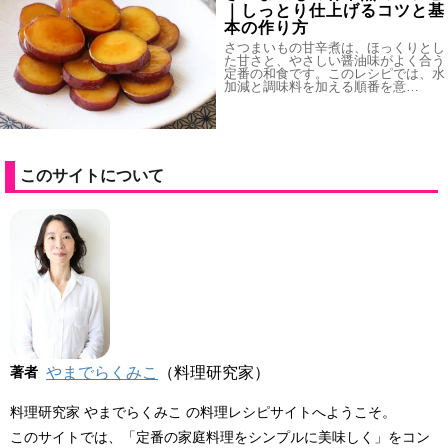
｜しっとり仕上げるコツと基
本の作り方
さつまいもの甘辛煮は、ほっくりとし
た甘さと、やさしい醤油味がよく合う
定番の和食です。このレシピでは、水
加減と調味料を加える順番を意…
このサイトについて
著者
やまでらくみこ
（料理研究家）
料理研究家 やまでらくみこ の料理レシピサイトへようこそ。
このサイトでは、「定番の家庭料理をシンプルに美味しく」をコン