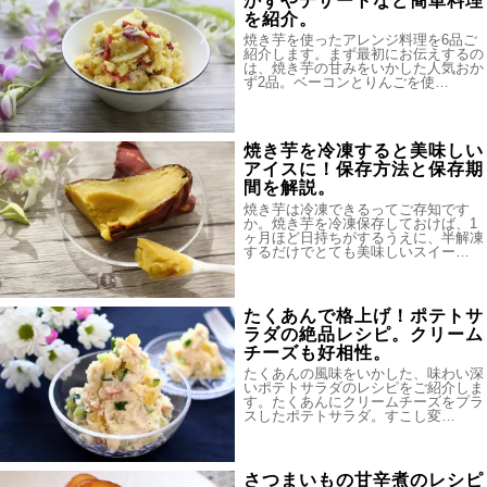
かずやデザートなど簡単料理
を紹介。
焼き芋を使ったアレンジ料理を6品ご
紹介します。まず最初にお伝えするの
は、焼き芋の甘みをいかした人気おか
ず2品。ベーコンとりんごを使…
焼き芋を冷凍すると美味しい
アイスに！保存方法と保存期
間を解説。
焼き芋は冷凍できるってご存知です
か。焼き芋を冷凍保存しておけば、1
ヶ月ほど日持ちがするうえに、半解凍
するだけでとても美味しいスイー…
たくあんで格上げ！ポテトサ
ラダの絶品レシピ。クリーム
チーズも好相性。
たくあんの風味をいかした、味わい深
いポテトサラダのレシピをご紹介しま
す。たくあんにクリームチーズをプラ
スしたポテトサラダ。すこし変…
さつまいもの甘辛煮のレシピ