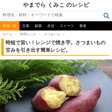
やまでら くみこ のレシピ
料理一覧
主菜
副菜
弁当
スイーツ
著者
ホーム
>
料理レシピ
>
さつまいも
>
時短で旨い！レンジで焼き芋。さつまいもの
甘みを引き出す簡単レシピ。