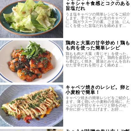
ャキシャキ食感とコクのある
旨塩だれ
うま塩キャベツの簡単レシピをご紹介
します。手でちぎった生のキャベツ
に、鶏ガラスープの素、ごま油、にん
にくを使った旨塩だれを絡めます…
鶏肉と大葉の甘辛炒め！鶏も
も肉を使った簡単レシピ
鶏もも肉と大葉（青じそ）を使った、
甘辛炒めのレシピです。鶏肉を皮目か
ら香ばしく焼き、醤油とみりんを合わ
せた甘辛だれを照りよく絡めま…
キャベツ焼きのレシピ。卵と
小麦粉で簡単！
キャベツ焼きの簡単レシピをご紹介し
ます。薄く焼いた小麦粉の生地に、た
っぷりの千切りキャベツと卵をのせ、
半分に折って仕上げます。お好…