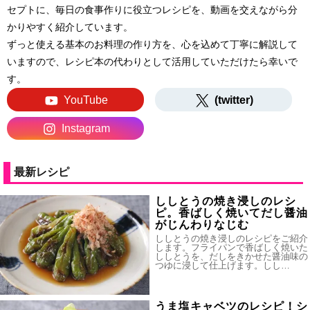
セプトに、毎日の食事作りに役立つレシピを、動画を交えながら分
かりやすく紹介しています。
ずっと使える基本のお料理の作り方を、心を込めて丁寧に解説して
いますので、レシピ本の代わりとして活用していただけたら幸いで
す。
YouTube
(twitter)
Instagram
最新レシピ
ししとうの焼き浸しのレシ
ピ。香ばしく焼いてだし醤油
がじんわりなじむ
ししとうの焼き浸しのレシピをご紹介
します。フライパンで香ばしく焼いた
ししとうを、だしをきかせた醤油味の
つゆに浸して仕上げます。しし…
うま塩キャベツのレシピ！シ