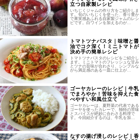
立つ自家製レシピ
いちじくジャムの作り方をご紹介しま
す。旬のいちじくを使った、香り豊か
で果実感あふれる自家製ジャムのレシ
ピです。白ワインを加えるのが…
トマトツナパスタ｜味噌と醤
油でコク深く！ミニトマトが
決め手の簡単レシピ
トマトツナパスタのレシピをご紹介し
ます。ミニトマトのフレッシュな甘み
とツナの旨味が合わさり、シンプルな
がら満足感のある一皿に仕上が…
ゴーヤカレーのレシピ｜牛乳
でまろやか！苦味を抑えた食
べやすい和風仕立て
ゴーヤカレーは、夏野菜の代表である
ゴーヤを使ったカレーで、独特の苦味
とスパイスが絶妙に合わさる料理で
す。今回紹介するのは、牛乳を加…
なすの揚げ浸しのレシピ｜香