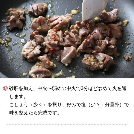
⑧ 砂肝を加え、中火〜弱めの中火で3分ほど炒めて火を通
します。
こしょう（少々）を振り、好みで塩（少々：分量外）で
味を整えたら完成です。