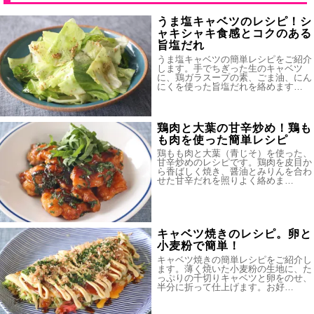
うま塩キャベツのレシピ！シ
ャキシャキ食感とコクのある
旨塩だれ
うま塩キャベツの簡単レシピをご紹介
します。手でちぎった生のキャベツ
に、鶏ガラスープの素、ごま油、にん
にくを使った旨塩だれを絡めます…
鶏肉と大葉の甘辛炒め！鶏も
も肉を使った簡単レシピ
鶏もも肉と大葉（青じそ）を使った、
甘辛炒めのレシピです。鶏肉を皮目か
ら香ばしく焼き、醤油とみりんを合わ
せた甘辛だれを照りよく絡めま…
キャベツ焼きのレシピ。卵と
小麦粉で簡単！
キャベツ焼きの簡単レシピをご紹介し
ます。薄く焼いた小麦粉の生地に、た
っぷりの千切りキャベツと卵をのせ、
半分に折って仕上げます。お好…