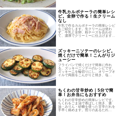
牛乳カルボナーラの簡単レシ
ピ。全卵で作る！生クリーム
なし
牛乳で作るカルボナーラの簡単レシピ
をご紹介します。生クリームは使わ
ず、牛乳と全卵、粉チーズを合わせ
て、濃厚でクリーミーに仕上げます…
ズッキーニソテーのレシピ。
焼くだけで簡単！こんがりジ
ューシー
フライパンで焼くだけで簡単に作れ
る、ズッキーニソテーのレシピです。
ズッキーニを輪切りにし、オリーブオ
イルで両面をこんがりと焼き、塩…
ちくわの甘辛炒め｜5分で簡
単！お弁当にもおすすめ
ちくわの甘辛炒めの簡単レシピです。
ちくわをごま油で香ばしく焼き、醤
油・みりん・砂糖を使った甘辛だれを
手早く絡めます。照りのあるたれ…