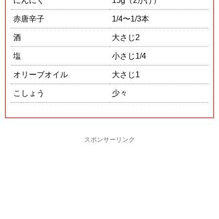
にんにく
15g（2かけ）
赤唐辛子
1/4〜1/3本
酒
大さじ2
塩
小さじ1/4
オリーブオイル
大さじ1
こしょう
少々
スポンサーリンク