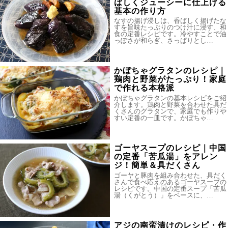
ばしくジューシーに仕上げる
基本の作り方
なすの揚げ浸しは、香ばしく揚げたな
すを旨味たっぷりのつけ汁に浸す、和
食の定番レシピです。冷やすことで油
っぽさが和らぎ、さっぱりとし…
かぼちゃグラタンのレシピ｜
鶏肉と野菜がたっぷり！家庭
で作れる本格派
かぼちゃグラタンの基本レシピをご紹
介します。鶏肉と野菜を合わせた具だ
くさんのグラタンで、家庭でも作りや
すい定番の一皿です。かぼちゃ…
ゴーヤスープのレシピ｜中国
の定番「苦瓜湯」をアレン
ジ！簡単＆具だくさん
ゴーヤと豚肉を組み合わせた、具だく
さんで食べ応えのあるゴーヤスープの
レシピです。中国の定番スープ「苦瓜
湯（くがとう）」をベースに、…
アジの南蛮漬けのレシピ・作