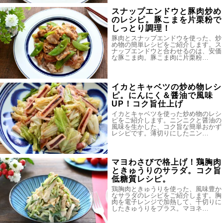
スナップエンドウと豚肉炒め
のレシピ。豚こまを片栗粉で
しっとり調理！
豚肉とスナップエンドウを使った、炒
め物の簡単レシピをご紹介します。ス
ナップエンドウと合わせるのは、安価
な豚こま肉。豚こま肉に片栗粉…
イカとキャベツの炒め物レシ
ピ。にんにく＆醤油で風味
UP！コク旨仕上げ
イカとキャベツを使った炒め物のレシ
ピをご紹介します。ニンニクと醤油の
風味を生かした、コク旨な簡単おかず
レシピです。薄切りにしたニン…
マヨわさびで格上げ！鶏胸肉
ときゅうりのサラダ。コク旨
低糖質レシピ。
鶏胸肉ときゅうりを使った、風味豊か
なサラダのレシピをご紹介します。胸
肉を電子レンジで加熱して、千切りに
したきゅうりをプラス。マヨネ…