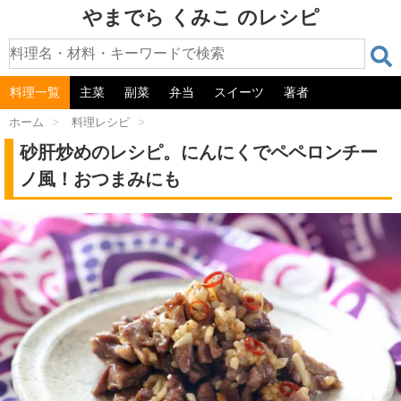
やまでら くみこ のレシピ
料理一覧
主菜
副菜
弁当
スイーツ
著者
ホーム
>
料理レシピ
>
砂肝炒めのレシピ。にんにくでペペロンチー
ノ風！おつまみにも