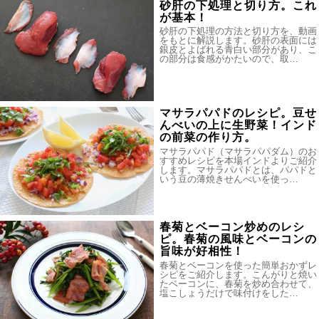
砂肝の下処理と切り方。これ
が基本！
砂肝の下処理の方法と切り方を、動画
をもとに解説します。砂肝の表面には
銀皮とよばれる青白い部分があり、こ
の部分は食感がかたいので、取…
マサラパパドのレシピ。豆せ
んべいの上に生野菜！インド
の前菜の作り方。
マサラパパド（マサラパパダム）のお
すすめレシピを本場インドよりご紹介
します。マサラパパドとは、パパドと
いう豆の薄焼きせんべいを使っ…
春菊とベーコン炒めのレシ
ピ。春菊の風味とベーコンの
旨味が好相性！
春菊とベーコンを使った簡単おかずレ
シピをご紹介します。こんがりと焼い
たベーコンに、春菊を炒め合わせて、
塩こしょうだけで味付けをした…