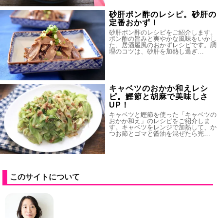
砂肝ポン酢のレシピ。砂肝の
定番おかず！
砂肝ポン酢のレシピをご紹介します。
ポン酢の旨みと爽やかな風味をいかし
た、居酒屋風のおかずレシピです。調
理のコツは、砂肝を加熱し過ぎ…
キャベツのおかか和えレシ
ピ。鰹節と胡麻で美味しさ
UP！
キャベツと鰹節を使った「キャベツの
おかか和え」のレシピをご紹介しま
す。キャベツをレンジで加熱して、か
つお節とゴマと醤油を混ぜたら完…
このサイトについて