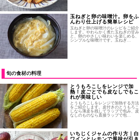
玉ねぎと卵の味噌汁。卵をふ
んわり仕上げる簡単レシピ
玉ねぎと卵の味噌汁のレシピをご紹介
します。やわらかく煮た玉ねぎの甘み
と、卵のやさしい味わいを楽しめる、
シンプルな味噌汁です。玉ねぎ…
旬の食材の料理
とうもろこしをレンジで加
熱！皮ごとでも皮なしでもこ
れが美味しい
とうもろこしをレンジで加熱する方法
をご紹介します。皮付きのとうもろこ
しなら薄皮を残してラップで包み、皮
なしのものなら直接ラップで包…
いちじくジャムの作り方｜白
ワインとレモンで風味が引き