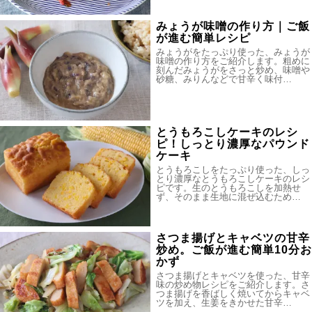
みょうが味噌の作り方｜ご飯
が進む簡単レシピ
みょうがをたっぷり使った、みょうが
味噌の作り方をご紹介します。粗めに
刻んだみょうがをさっと炒め、味噌や
砂糖、みりんなどで甘辛く味付…
とうもろこしケーキのレシ
ピ！しっとり濃厚なパウンド
ケーキ
とうもろこしをたっぷり使った、しっ
とり濃厚なとうもろこしケーキのレシ
ピです。生のとうもろこしを加熱せ
ず、そのまま生地に混ぜ込むため…
さつま揚げとキャベツの甘辛
炒め。ご飯が進む簡単10分お
かず
さつま揚げとキャベツを使った、甘辛
味の炒め物レシピをご紹介します。さ
つま揚げを香ばしく焼いてからキャベ
ツを加え、生姜をきかせた甘辛…