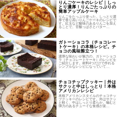
りんごケーキのレシピ｜しっ
とり濃厚！りんごたっぷりの
簡単アップルケーキ
りんごをたっぷり使った、しっとり濃
厚で香り高いりんごケーキのレシピで
す。紅玉など酸味のあるりんごを加え
ることで、甘酸っぱさとバター…
ガトーショコラ（チョコレー
トケーキ）の本格レシピ。チ
ョコの風味際立つ！
濃厚な味わいが魅力の、ガトーショコ
ラ（チョコレートケーキ）のレシピを
ご紹介します。材料4つだけで作れる
シンプルなレシピになっていて…
チョコチップクッキー｜外は
サクッと中はしっとり！本格
アメリカンレシピ
本格アメリカンスタイルのチョコチッ
プクッキーのレシピです。外はサクッ
と軽く、中はしっとり柔らか。噛むと
弾力のあるチューイな食感が楽…