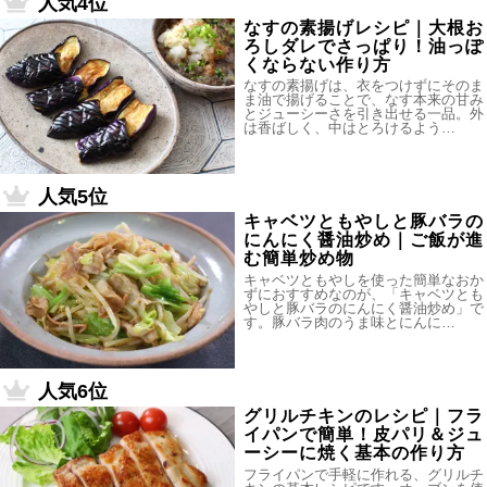
人気4位
なすの素揚げレシピ｜大根お
ろしダレでさっぱり！油っぽ
くならない作り方
なすの素揚げは、衣をつけずにそのま
ま油で揚げることで、なす本来の甘み
とジューシーさを引き出せる一品。外
は香ばしく、中はとろけるよう…
人気5位
キャベツともやしと豚バラの
にんにく醤油炒め｜ご飯が進
む簡単炒め物
キャベツともやしを使った簡単なおか
ずにおすすめなのが、「キャベツとも
やしと豚バラのにんにく醤油炒め」で
す。豚バラ肉のうま味とにんに…
人気6位
グリルチキンのレシピ｜フラ
イパンで簡単！皮パリ＆ジュ
ーシーに焼く基本の作り方
フライパンで手軽に作れる、グリルチ