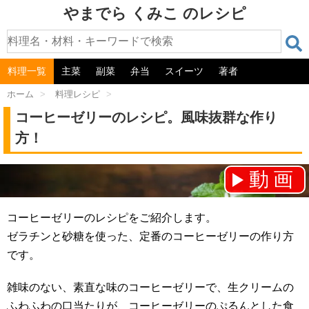
やまでら くみこ のレシピ
料理一覧
主菜
副菜
弁当
スイーツ
著者
ホーム
>
料理レシピ
>
コーヒーゼリーのレシピ。風味抜群な作り
方！
動画
チャンネル登録をお願いします！⇒
コーヒーゼリーのレシピをご紹介します。
ゼラチンと砂糖を使った、定番のコーヒーゼリーの作り方
です。
雑味のない、素直な味のコーヒーゼリーで、生クリームの
ふわふわの口当たりが、コーヒーゼリーのぷるんとした食