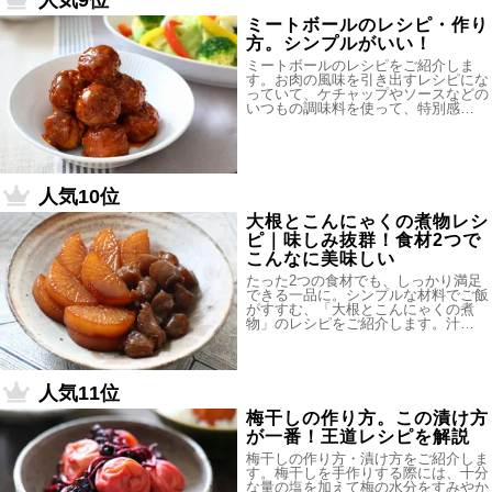
人気9位
ミートボールのレシピ・作り
方。シンプルがいい！
ミートボールのレシピをご紹介しま
す。お肉の風味を引き出すレシピにな
っていて、ケチャップやソースなどの
いつもの調味料を使って、特別感…
人気10位
大根とこんにゃくの煮物レシ
ピ｜味しみ抜群！食材2つで
こんなに美味しい
たった2つの食材でも、しっかり満足
できる一品に。シンプルな材料でご飯
がすすむ、「大根とこんにゃくの煮
物」のレシピをご紹介します。汁…
人気11位
梅干しの作り方。この漬け方
が一番！王道レシピを解説
梅干しの作り方・漬け方をご紹介しま
す。梅干しを手作りする際には、十分
な量の塩を加えて梅の水分をすみやか