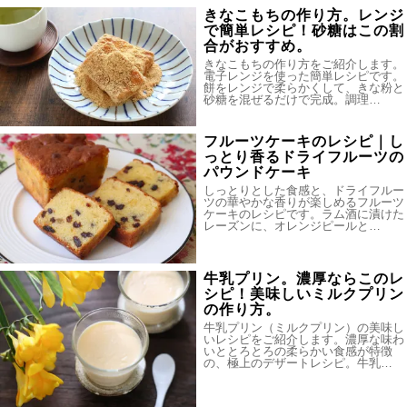
きなこもちの作り方。レンジ
で簡単レシピ！砂糖はこの割
合がおすすめ。
きなこもちの作り方をご紹介します。
電子レンジを使った簡単レシピです。
餅をレンジで柔らかくして、きな粉と
砂糖を混ぜるだけで完成。調理…
フルーツケーキのレシピ｜し
っとり香るドライフルーツの
パウンドケーキ
しっとりとした食感と、ドライフルー
ツの華やかな香りが楽しめるフルーツ
ケーキのレシピです。ラム酒に漬けた
レーズンに、オレンジピールと…
牛乳プリン。濃厚ならこのレ
シピ！美味しいミルクプリン
の作り方。
牛乳プリン（ミルクプリン）の美味し
いレシピをご紹介します。濃厚な味わ
いととろとろの柔らかい食感が特徴
の、極上のデザートレシピ。牛乳…