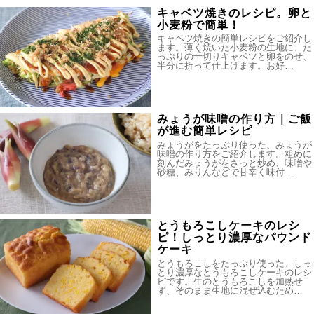
キャベツ焼きのレシピ。卵と
小麦粉で簡単！
キャベツ焼きの簡単レシピをご紹介し
ます。薄く焼いた小麦粉の生地に、た
っぷりの千切りキャベツと卵をのせ、
半分に折って仕上げます。お好…
みょうが味噌の作り方｜ご飯
が進む簡単レシピ
みょうがをたっぷり使った、みょうが
味噌の作り方をご紹介します。粗めに
刻んだみょうがをさっと炒め、味噌や
砂糖、みりんなどで甘辛く味付…
とうもろこしケーキのレシ
ピ！しっとり濃厚なパウンド
ケーキ
とうもろこしをたっぷり使った、しっ
とり濃厚なとうもろこしケーキのレシ
ピです。生のとうもろこしを加熱せ
ず、そのまま生地に混ぜ込むため…