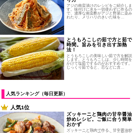
アジの南蛮漬けのレシピをご紹介しま
す。味付けに水を一切使わずに作るの
で、濃厚な南蛮酢がアジと野菜に染み
わたり、メリハリのきいた味を…
とうもろこしの茹で方と茹で
時間。旨みを引き出す加熱
法！
とうもろこしの美味しい茹で方を解説
します。とうもろこしは、少し時間を
かけて塩茹でするのがおすすめです。
じっくり茹でると、芯などに含…
人気ランキング（毎日更新）
人気1位
ズッキーニと鶏肉の甘辛醤油
炒めレシピ。ご飯に合う簡単
おかず
ズッキーニと鶏肉で作る、甘辛醤油炒