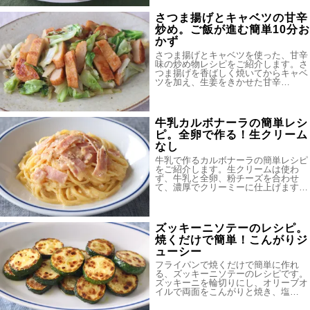
さつま揚げとキャベツの甘辛
炒め。ご飯が進む簡単10分お
かず
さつま揚げとキャベツを使った、甘辛
味の炒め物レシピをご紹介します。さ
つま揚げを香ばしく焼いてからキャベ
ツを加え、生姜をきかせた甘辛…
牛乳カルボナーラの簡単レシ
ピ。全卵で作る！生クリーム
なし
牛乳で作るカルボナーラの簡単レシピ
をご紹介します。生クリームは使わ
ず、牛乳と全卵、粉チーズを合わせ
て、濃厚でクリーミーに仕上げます…
ズッキーニソテーのレシピ。
焼くだけで簡単！こんがりジ
ューシー
フライパンで焼くだけで簡単に作れ
る、ズッキーニソテーのレシピです。
ズッキーニを輪切りにし、オリーブオ
イルで両面をこんがりと焼き、塩…