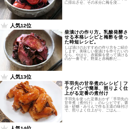
に排出させ、その水分に梅を浸…
人気12位
柴漬けの作り方。乳酸発酵さ
せる本格レシピと梅酢を使っ
た時短レシピ。
しば漬けのおすすめの作り方をご紹介
します。美味しい柴漬けを作りたいの
なら、やはり、赤紫蘇を使って漬ける
のが一番です。野菜と赤梅酢だ…
人気13位
手羽先の甘辛煮のレシピ｜フ
ライパンで簡単、照りよく仕
上がる定番の煮付け
手羽先を使った定番おかず「手羽先の
甘辛煮（煮付け）」のレシピです。醤
油・砂糖・みりんで作る王道の味付け
で、照りよく仕上がり、ごはん…
人気14位