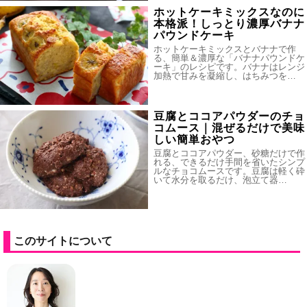
ホットケーキミックスなのに
本格派！しっとり濃厚バナナ
パウンドケーキ
ホットケーキミックスとバナナで作
る、簡単＆濃厚な「バナナパウンドケ
ーキ」のレシピです。バナナはレンジ
加熱で甘みを凝縮し、はちみつを…
豆腐とココアパウダーのチョ
コムース｜混ぜるだけで美味
しい簡単おやつ
豆腐とココアパウダー、砂糖だけで作
れる、できるだけ手間を省いたシンプ
ルなチョコムースです。豆腐は軽く砕
いて水分を取るだけ、泡立て器…
このサイトについて