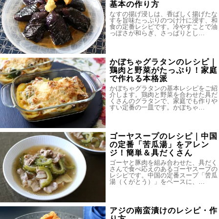
基本の作り方
なすの揚げ浸しは、香ばしく揚げたな
すを旨味たっぷりのつけ汁に浸す、和
食の定番レシピです。冷やすことで油
っぽさが和らぎ、さっぱりとし…
かぼちゃグラタンのレシピ｜
鶏肉と野菜がたっぷり！家庭
で作れる本格派
かぼちゃグラタンの基本レシピをご紹
介します。鶏肉と野菜を合わせた具だ
くさんのグラタンで、家庭でも作りや
すい定番の一皿です。かぼちゃ…
ゴーヤスープのレシピ｜中国
の定番「苦瓜湯」をアレン
ジ！簡単＆具だくさん
ゴーヤと豚肉を組み合わせた、具だく
さんで食べ応えのあるゴーヤスープの
レシピです。中国の定番スープ「苦瓜
湯（くがとう）」をベースに、…
アジの南蛮漬けのレシピ・作
り方