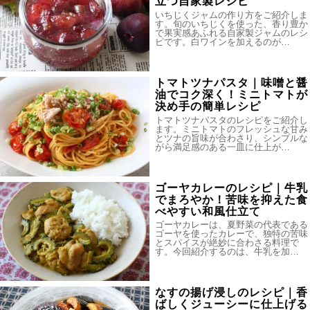
立つ自家製レシピ
いちじくジャムの作り方をご紹介しま
す。旬のいちじくを使った、香り豊か
で果実感あふれる自家製ジャムのレシ
ピです。白ワインを加えるのが…
トマトツナパスタ｜味噌と醤
油でコク深く！ミニトマトが
決め手の簡単レシピ
トマトツナパスタのレシピをご紹介し
ます。ミニトマトのフレッシュな甘み
とツナの旨味が合わさり、シンプルな
がら満足感のある一皿に仕上が…
ゴーヤカレーのレシピ｜牛乳
でまろやか！苦味を抑えた食
べやすい和風仕立て
ゴーヤカレーは、夏野菜の代表である
ゴーヤを使ったカレーで、独特の苦味
とスパイスが絶妙に合わさる料理で
す。今回紹介するのは、牛乳を加…
なすの揚げ浸しのレシピ｜香
ばしくジューシーに仕上げる