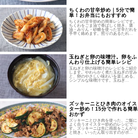
ちくわの甘辛炒め｜5分で簡
単！お弁当にもおすすめ
ちくわの甘辛炒めの簡単レシピです。
ちくわをごま油で香ばしく焼き、醤
油・みりん・砂糖を使った甘辛だれを
手早く絡めます。照りのあるたれ…
玉ねぎと卵の味噌汁。卵をふ
んわり仕上げる簡単レシピ
玉ねぎと卵の味噌汁のレシピをご紹介
します。やわらかく煮た玉ねぎの甘み
と、卵のやさしい味わいを楽しめる、
シンプルな味噌汁です。玉ねぎ…
ズッキーニとひき肉のオイス
ター炒め！15分で作れる簡単
おかず
ズッキーニとひき肉を使った、ご飯に
よく合うオイスター炒めのレシピで
す。ズッキーニは先に両面をこんがり
と焼き、いったん取り出すのがポ…