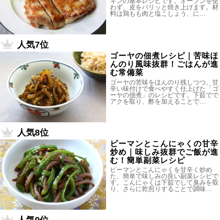
キンの基本レシピです。オーブンを使
わず、皮をパリッと焼き上げます。材
料は鶏もも肉と塩こしょう、に…
人気7位
ゴーヤの佃煮レシピ｜苦味ほ
んのり風味抜群！ごはんが進
む常備菜
ゴーヤの苦味をほんのり残しつつ、甘
辛い味付けで食べやすく仕上げた「ゴ
ーヤの佃煮」のレシピです。下茹でで
アクを取り、酢を加えることで…
人気8位
ピーマンとこんにゃくの甘辛
炒め｜味しみ抜群でご飯が進
む！簡単副菜レシピ
ピーマンとこんにゃくを甘辛く炒め
た、簡単で味しみの良い副菜レシピで
す。こんにゃくは下茹でして臭みを取
り、さらに乾煎りすることで調味…