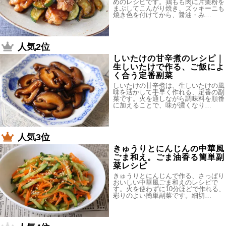
めのレシピです。鶏もも肉に片栗粉を
まぶしてこんがり焼き、ズッキーニも
焼き色を付けてから、醤油・み…
人気2位
しいたけの甘辛煮のレシピ｜
生しいたけで作る、ご飯によ
く合う定番副菜
しいたけの甘辛煮は、生しいたけの風
味を活かして手早く作れる、定番の副
菜です。火を通しながら調味料を順番
に加えることで、味が濃くなり…
人気3位
きゅうりとにんじんの中華風
ごま和え。ごま油香る簡単副
菜レシピ
きゅうりとにんじんで作る、さっぱり
おいしい中華風ごま和えのレシピで
す。火を使わずに10分ほどで作れる、
彩りのよい簡単副菜です。細切…