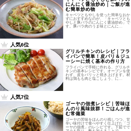
にんにく醤油炒め｜ご飯が進
む簡単炒め物
キャベツともやしを使った簡単なおか
ずにおすすめなのが、「キャベツとも
やしと豚バラのにんにく醤油炒め」で
す。豚バラ肉のうま味とにんに…
人気6位
グリルチキンのレシピ｜フラ
イパンで簡単！皮パリ＆ジュ
ーシーに焼く基本の作り方
フライパンで手軽に作れる、グリルチ
キンの基本レシピです。オーブンを使
わず、皮をパリッと焼き上げます。材
料は鶏もも肉と塩こしょう、に…
人気7位
ゴーヤの佃煮レシピ｜苦味ほ
んのり風味抜群！ごはんが進
む常備菜
ゴーヤの苦味をほんのり残しつつ、甘
辛い味付けで食べやすく仕上げた「ゴ
ーヤの佃煮」のレシピです。下茹でで
アクを取り、酢を加えることで…