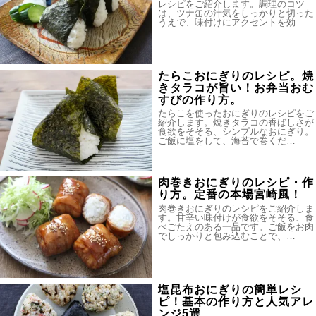
レシピをご紹介します。調理のコツ
は、ツナ缶の汁気をしっかりと切った
うえで、味付けにアクセントを効…
たらこおにぎりのレシピ。焼
きタラコが旨い！お弁当おむ
すびの作り方。
たらこを使ったおにぎりのレシピをご
紹介します。焼きタラコの香ばしさが
食欲をそそる、シンプルなおにぎり。
ご飯に塩をして、海苔で巻くだ…
肉巻きおにぎりのレシピ・作
り方。定番の本場宮崎風！
肉巻きおにぎりのレシピをご紹介しま
す。甘辛い味付けが食欲をそそる、食
べごたえのある一品です。ご飯をお肉
でしっかりと包み込むことで、…
塩昆布おにぎりの簡単レシ
ピ！基本の作り方と人気アレ
ンジ5選