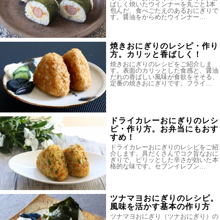
ばしく焼いたウインナーを丸ごと1本
包んだ、食べごたえのあるおにぎりで
す。醤油をからめたウインナー…
焼きおにぎりのレシピ・作り
方。カリッと香ばしく！
焼きおにぎりのレシピをご紹介しま
す。表面のカリッとした食感と、醤油
だれの香ばしい風味が食欲をそそる、
定番の焼きおにぎりです。フライ…
ドライカレーおにぎりのレシ
ピ・作り方。お弁当にもおす
すめ！
ドライカレーおにぎりのレシピをご紹
介します。具だくさんでコク旨なおに
ぎりで、ピリッとした辛さが効いた本
格的な味です。セブンイレブン…
ツナマヨおにぎりのレシピ。
風味を活かす基本の作り方
ツナマヨおにぎり（ツナおにぎり）の