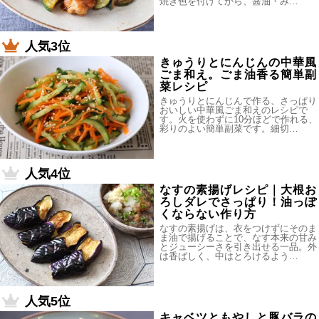
焼き色を付けてから、醤油・み…
人気3位
きゅうりとにんじんの中華風
ごま和え。ごま油香る簡単副
菜レシピ
きゅうりとにんじんで作る、さっぱり
おいしい中華風ごま和えのレシピで
す。火を使わずに10分ほどで作れる、
彩りのよい簡単副菜です。細切…
人気4位
なすの素揚げレシピ｜大根お
ろしダレでさっぱり！油っぽ
くならない作り方
なすの素揚げは、衣をつけずにそのま
ま油で揚げることで、なす本来の甘み
とジューシーさを引き出せる一品。外
は香ばしく、中はとろけるよう…
人気5位
キャベツともやしと豚バラの