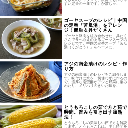
すい定番の一皿です。かぼちゃ…
ゴーヤスープのレシピ｜中国
の定番「苦瓜湯」をアレン
ジ！簡単＆具だくさん
ゴーヤと豚肉を組み合わせた、具だく
さんで食べ応えのあるゴーヤスープの
レシピです。中国の定番スープ「苦瓜
湯（くがとう）」をベースに、…
アジの南蛮漬けのレシピ・作
り方
アジの南蛮漬けのレシピをご紹介しま
す。味付けに水を一切使わずに作るの
で、濃厚な南蛮酢がアジと野菜に染み
わたり、メリハリのきいた味を…
とうもろこしの茹で方と茹で
時間。旨みを引き出す加熱
法！
とうもろこしの美味しい茹で方を解説
します。とうもろこしは、少し時間を