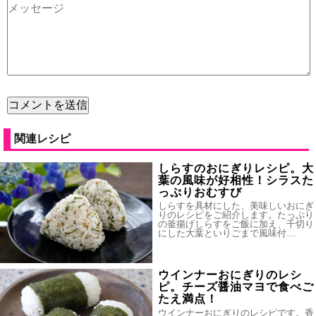
関連レシピ
しらすのおにぎりレシピ。大
葉の風味が好相性！シラスた
っぷりおむすび
しらすを具材にした、美味しいおにぎ
りのレシピをご紹介します。たっぷり
の釜揚げしらすをご飯に加え、千切り
にした大葉といりごまで風味付…
ウインナーおにぎりのレシ
ピ。チーズ醤油マヨで食べご
たえ満点！
ウインナーおにぎりのレシピです。香