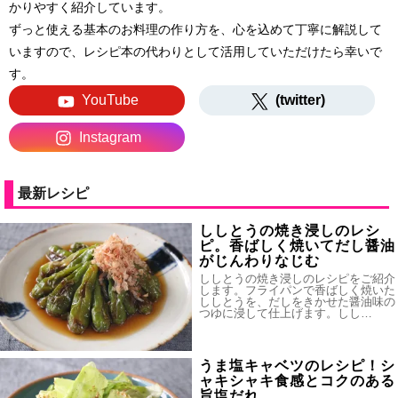
かりやすく紹介しています。
ずっと使える基本のお料理の作り方を、心を込めて丁寧に解説して
いますので、レシピ本の代わりとして活用していただけたら幸いで
す。
YouTube
(twitter)
Instagram
最新レシピ
ししとうの焼き浸しのレシ
ピ。香ばしく焼いてだし醤油
がじんわりなじむ
ししとうの焼き浸しのレシピをご紹介
します。フライパンで香ばしく焼いた
ししとうを、だしをきかせた醤油味の
つゆに浸して仕上げます。しし…
うま塩キャベツのレシピ！シ
ャキシャキ食感とコクのある
旨塩だれ