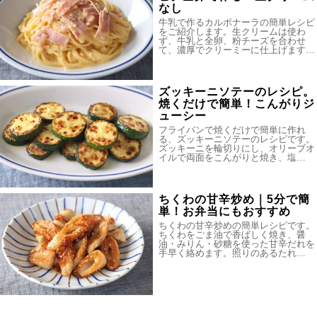
なし
牛乳で作るカルボナーラの簡単レシピ
をご紹介します。生クリームは使わ
ず、牛乳と全卵、粉チーズを合わせ
て、濃厚でクリーミーに仕上げます…
ズッキーニソテーのレシピ。
焼くだけで簡単！こんがりジ
ューシー
フライパンで焼くだけで簡単に作れ
る、ズッキーニソテーのレシピです。
ズッキーニを輪切りにし、オリーブオ
イルで両面をこんがりと焼き、塩…
ちくわの甘辛炒め｜5分で簡
単！お弁当にもおすすめ
ちくわの甘辛炒めの簡単レシピです。
ちくわをごま油で香ばしく焼き、醤
油・みりん・砂糖を使った甘辛だれを
手早く絡めます。照りのあるたれ…