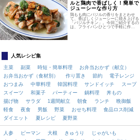
ルと鶏肉で香ばしく！簡単で
ジューシーな作り方
鶏もも肉にバジルの香りをまとわせ
て、香ばしくジューシーに焼き上げる
「バジルチキン」。今回ご紹介するの
は、フライパンひとつで手軽に作…
人気レシピ集
主菜
副菜
時短・簡単料理
お弁当おかず（献立）
お弁当おかず（食材別）
作り置き
節約
電子レンジ
おつまみ
中華料理
韓国料理
サンドイッチ
スープ
スイーツ
和菓子
パーティー
鍋料理
丼もの
揚げ物
サラダ
1週間献立
朝食
ランチ
晩御飯
軽食
夜食
男飯
野菜
おせち料理
食品ロス削減
ダイエット
夏レシピ
夏野菜
人参
ピーマン
大根
きゅうり
じゃがいも