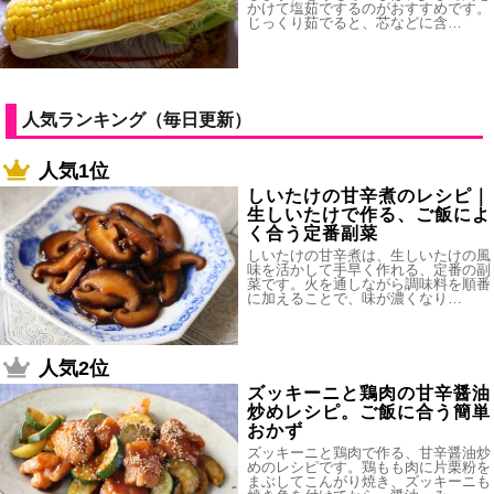
かけて塩茹でするのがおすすめです。
じっくり茹でると、芯などに含…
人気ランキング（毎日更新）
人気1位
しいたけの甘辛煮のレシピ｜
生しいたけで作る、ご飯によ
く合う定番副菜
しいたけの甘辛煮は、生しいたけの風
味を活かして手早く作れる、定番の副
菜です。火を通しながら調味料を順番
に加えることで、味が濃くなり…
人気2位
ズッキーニと鶏肉の甘辛醤油
炒めレシピ。ご飯に合う簡単
おかず
ズッキーニと鶏肉で作る、甘辛醤油炒
めのレシピです。鶏もも肉に片栗粉を
まぶしてこんがり焼き、ズッキーニも