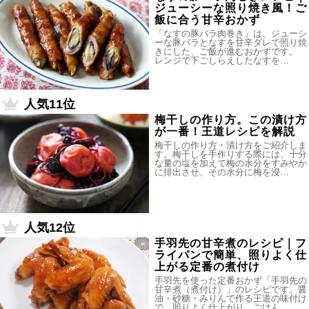
ジューシーな照り焼き風！ご
飯に合う甘辛おかず
「なすの豚バラ肉巻き」は、ジューシ
ーな豚バラとなすを甘辛ダレで照り焼
きにした、ご飯が進むおかずです。
レンジで下ごしらえしたなすを…
人気11位
梅干しの作り方。この漬け方
が一番！王道レシピを解説
梅干しの作り方・漬け方をご紹介しま
す。梅干しを手作りする際には、十分
な量の塩を加えて梅の水分をすみやか
に排出させ、その水分に梅を浸…
人気12位
手羽先の甘辛煮のレシピ｜フ
ライパンで簡単、照りよく仕
上がる定番の煮付け
手羽先を使った定番おかず「手羽先の
甘辛煮（煮付け）」のレシピです。醤
油・砂糖・みりんで作る王道の味付け
で、照りよく仕上がり、ごはん…