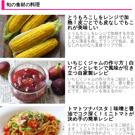
旬の食材の料理
とうもろこしをレンジで加
熱！皮ごとでも皮なしでもこ
れが美味しい
とうもろこしをレンジで加熱する方法
をご紹介します。皮付きのとうもろこ
しなら薄皮を残してラップで包み、皮
なしのものなら直接ラップで包…
いちじくジャムの作り方｜白
ワインとレモンで風味が引き
立つ自家製レシピ
いちじくジャムの作り方をご紹介しま
す。旬のいちじくを使った、香り豊か
で果実感あふれる自家製ジャムのレシ
ピです。白ワインを加えるのが…
トマトツナパスタ｜味噌と醤
油でコク深く！ミニトマトが
決め手の簡単レシピ
トマトツナパスタのレシピをご紹介し
ます。ミニトマトのフレッシュな甘み
とツナの旨味が合わさり、シンプルな