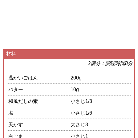
材料
2個分：調理時間8分
温かいごはん
200g
バター
10g
和風だしの素
小さじ1/3
塩
小さじ1/6
天かす
大さじ3
白ごま
小さじ1