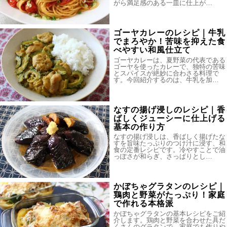
がら満足感のある一皿に仕上が…
ゴーヤカレーのレシピ｜牛乳
でまろやか！苦味を抑えた食
べやすい和風仕立て
ゴーヤカレーは、夏野菜の代表である
ゴーヤを使ったカレーで、独特の苦味
とスパイスが絶妙に合わさる料理で
す。今回紹介するのは、牛乳を加…
なすの揚げ浸しのレシピ｜香
ばしくジューシーに仕上げる
基本の作り方
なすの揚げ浸しは、香ばしく揚げたな
すを旨味たっぷりのつけ汁に浸す、和
食の定番レシピです。冷やすことで油
っぽさが和らぎ、さっぱりとし…
かぼちゃグラタンのレシピ｜
鶏肉と野菜がたっぷり！家庭
で作れる本格派
かぼちゃグラタンの基本レシピをご紹
介します。鶏肉と野菜を合わせた具だ
くさんのグラタンで、家庭でも作りや