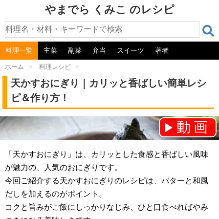
やまでら くみこ のレシピ
料理一覧
主菜
副菜
弁当
スイーツ
著者
ホーム
>
料理レシピ
>
天かすおにぎり｜カリッと香ばしい簡単レシ
ピ＆作り方！
動画
チャンネル登録をお願いします！⇒
「天かすおにぎり」は、カリッとした食感と香ばしい風味
が魅力の、人気のおにぎりです。
今回ご紹介する天かすおにぎりのレシピは、バターと和風
だしを加えるのがポイント。
コクと旨みがご飯にしっかりなじみ、ひと口食べればやみ