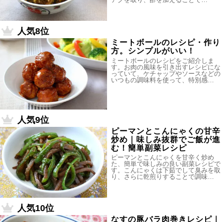
人気8位
ミートボールのレシピ・作り
方。シンプルがいい！
ミートボールのレシピをご紹介しま
す。お肉の風味を引き出すレシピにな
っていて、ケチャップやソースなどの
いつもの調味料を使って、特別感…
人気9位
ピーマンとこんにゃくの甘辛
炒め｜味しみ抜群でご飯が進
む！簡単副菜レシピ
ピーマンとこんにゃくを甘辛く炒め
た、簡単で味しみの良い副菜レシピで
す。こんにゃくは下茹でして臭みを取
り、さらに乾煎りすることで調味…
人気10位
なすの豚バラ肉巻きレシピ｜