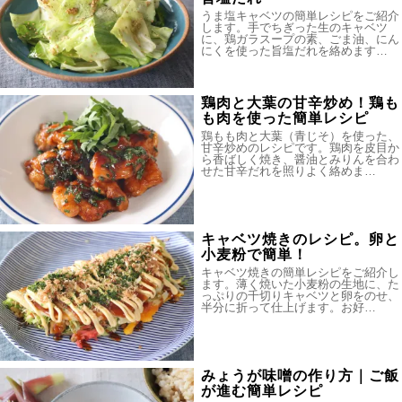
うま塩キャベツの簡単レシピをご紹介
します。手でちぎった生のキャベツ
に、鶏ガラスープの素、ごま油、にん
にくを使った旨塩だれを絡めます…
鶏肉と大葉の甘辛炒め！鶏も
も肉を使った簡単レシピ
鶏もも肉と大葉（青じそ）を使った、
甘辛炒めのレシピです。鶏肉を皮目か
ら香ばしく焼き、醤油とみりんを合わ
せた甘辛だれを照りよく絡めま…
キャベツ焼きのレシピ。卵と
小麦粉で簡単！
キャベツ焼きの簡単レシピをご紹介し
ます。薄く焼いた小麦粉の生地に、た
っぷりの千切りキャベツと卵をのせ、
半分に折って仕上げます。お好…
みょうが味噌の作り方｜ご飯
が進む簡単レシピ