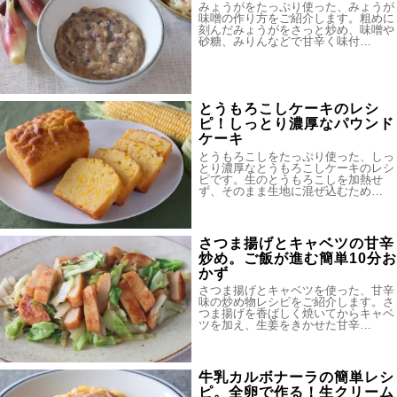
みょうがをたっぷり使った、みょうが
味噌の作り方をご紹介します。粗めに
刻んだみょうがをさっと炒め、味噌や
砂糖、みりんなどで甘辛く味付…
とうもろこしケーキのレシ
ピ！しっとり濃厚なパウンド
ケーキ
とうもろこしをたっぷり使った、しっ
とり濃厚なとうもろこしケーキのレシ
ピです。生のとうもろこしを加熱せ
ず、そのまま生地に混ぜ込むため…
さつま揚げとキャベツの甘辛
炒め。ご飯が進む簡単10分お
かず
さつま揚げとキャベツを使った、甘辛
味の炒め物レシピをご紹介します。さ
つま揚げを香ばしく焼いてからキャベ
ツを加え、生姜をきかせた甘辛…
牛乳カルボナーラの簡単レシ
ピ。全卵で作る！生クリーム