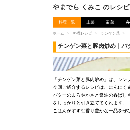
やまでら くみこ のレシピ
料理一覧
主菜
副菜
弁
ホーム
>
料理レシピ
>
チンゲン菜
>
チンゲン菜と豚肉炒め｜バ
チャン
「チンゲン菜と豚肉炒め」は、シン
今回ご紹介するレシピは、にんにく
バターのまろやかさと醤油の香ばし
をしっかりと引き立ててくれます。
ごはんがすすむ香り豊かな一品をぜ