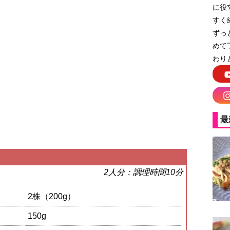
に役
すく
ずっ
めて
わり
最
2人分：調理時間10分
2株（200g）
150g