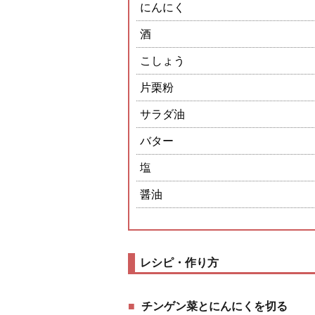
にんにく
酒
こしょう
片栗粉
サラダ油
バター
塩
醤油
レシピ・作り方
チンゲン菜とにんにくを切る