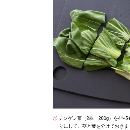
① チンゲン菜（2株：200g）を4〜5センチ幅に切り、根元の部分を1センチ幅のくし切
りにして、茎と葉を分けておきま