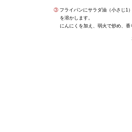
③ フライパンにサラダ油（小さじ1）とバターの半量（5g）を入れ、火にかけてバター
を溶かします。
にんにくを加え、弱火で炒め、香