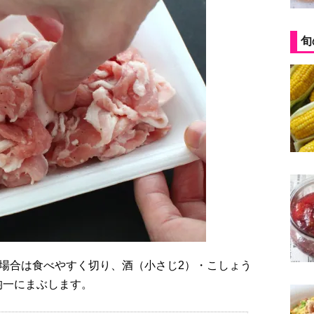
旬
均一にまぶします。