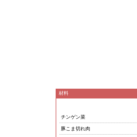
材料
チンゲン菜
豚こま切れ肉