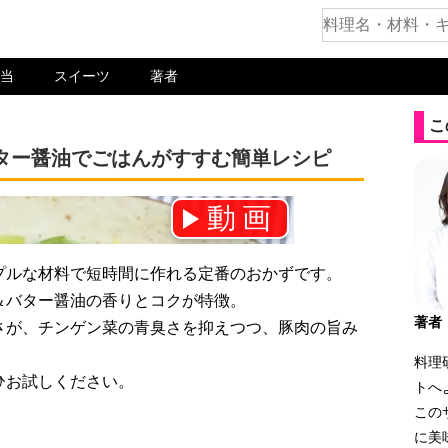
当
スイーツ
著者
こ
ター醤油でごはんがすすむ簡単レシピ
動画
ネル登録をお願いします！⇒
プルな材料で短時間に作れる定番のおかずです。
＆バター醤油の香りとコクが特徴。
著者
さが、チンゲン菜の青臭さを抑えつつ、豚肉の旨み
料理
ひお試しください。
トへ
この
に美