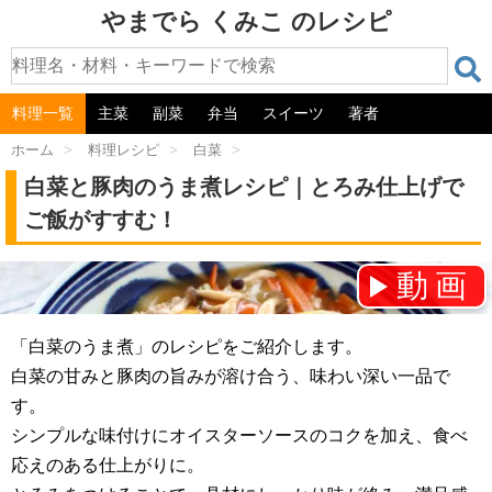
やまでら くみこ のレシピ
料理一覧
主菜
副菜
弁当
スイーツ
著者
ホーム
>
料理レシピ
>
白菜
>
白菜と豚肉のうま煮レシピ｜とろみ仕上げで
ご飯がすすむ！
動画
チャンネル登録をお願いします！⇒
「白菜のうま煮」のレシピをご紹介します。
白菜の甘みと豚肉の旨みが溶け合う、味わい深い一品で
す。
シンプルな味付けにオイスターソースのコクを加え、食べ
応えのある仕上がりに。