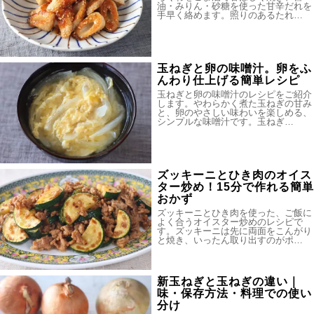
油・みりん・砂糖を使った甘辛だれを
手早く絡めます。照りのあるたれ…
玉ねぎと卵の味噌汁。卵をふ
んわり仕上げる簡単レシピ
玉ねぎと卵の味噌汁のレシピをご紹介
します。やわらかく煮た玉ねぎの甘み
と、卵のやさしい味わいを楽しめる、
シンプルな味噌汁です。玉ねぎ…
ズッキーニとひき肉のオイス
ター炒め！15分で作れる簡単
おかず
ズッキーニとひき肉を使った、ご飯に
よく合うオイスター炒めのレシピで
す。ズッキーニは先に両面をこんがり
と焼き、いったん取り出すのがポ…
新玉ねぎと玉ねぎの違い｜
味・保存方法・料理での使い
分け