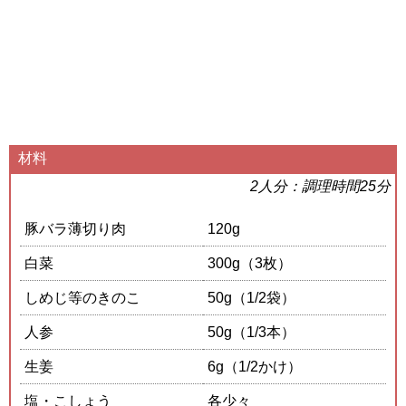
材料
2人分：調理時間25分
豚バラ薄切り肉
120g
白菜
300g（3枚）
しめじ等のきのこ
50g（1/2袋）
人参
50g（1/3本）
生姜
6g（1/2かけ）
塩・こしょう
各少々