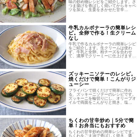
味の炒め物レシピをご紹介します。さ
つま揚げを香ばしく焼いてからキャベ
ツを加え、生姜をきかせた甘辛…
牛乳カルボナーラの簡単レシ
ピ。全卵で作る！生クリーム
なし
牛乳で作るカルボナーラの簡単レシピ
をご紹介します。生クリームは使わ
ず、牛乳と全卵、粉チーズを合わせ
て、濃厚でクリーミーに仕上げます…
ズッキーニソテーのレシピ。
焼くだけで簡単！こんがりジ
ューシー
フライパンで焼くだけで簡単に作れ
る、ズッキーニソテーのレシピです。
ズッキーニを輪切りにし、オリーブオ
イルで両面をこんがりと焼き、塩…
ちくわの甘辛炒め｜5分で簡
単！お弁当にもおすすめ
ちくわの甘辛炒めの簡単レシピです。
ちくわをごま油で香ばしく焼き、醤