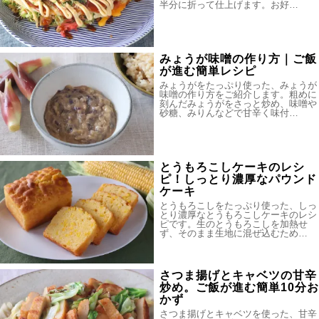
半分に折って仕上げます。お好…
みょうが味噌の作り方｜ご飯
が進む簡単レシピ
みょうがをたっぷり使った、みょうが
味噌の作り方をご紹介します。粗めに
刻んだみょうがをさっと炒め、味噌や
砂糖、みりんなどで甘辛く味付…
とうもろこしケーキのレシ
ピ！しっとり濃厚なパウンド
ケーキ
とうもろこしをたっぷり使った、しっ
とり濃厚なとうもろこしケーキのレシ
ピです。生のとうもろこしを加熱せ
ず、そのまま生地に混ぜ込むため…
さつま揚げとキャベツの甘辛
炒め。ご飯が進む簡単10分お
かず
さつま揚げとキャベツを使った、甘辛