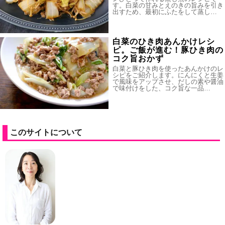
す。白菜の甘みとえのきの旨みを引き
出すため、最初にふたをして蒸し…
白菜のひき肉あんかけレシ
ピ。ご飯が進む！豚ひき肉の
コク旨おかず
白菜と豚ひき肉を使ったあんかけのレ
シピをご紹介します。にんにくと生姜
で風味をアップさせ、だしの素や醤油
で味付けをした、コク旨な一品…
このサイトについて