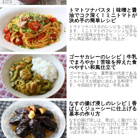
トマトツナパスタ｜味噌と醤
油でコク深く！ミニトマトが
決め手の簡単レシピ
トマトツナパスタのレシピをご紹介し
ます。ミニトマトのフレッシュな甘み
とツナの旨味が合わさり、シンプルな
がら満足感のある一皿に仕上が…
ゴーヤカレーのレシピ｜牛乳
でまろやか！苦味を抑えた食
べやすい和風仕立て
ゴーヤカレーは、夏野菜の代表である
ゴーヤを使ったカレーで、独特の苦味
とスパイスが絶妙に合わさる料理で
す。今回紹介するのは、牛乳を加…
なすの揚げ浸しのレシピ｜香
ばしくジューシーに仕上げる
基本の作り方
なすの揚げ浸しは、香ばしく揚げたな
すを旨味たっぷりのつけ汁に浸す、和
食の定番レシピです。冷やすことで油
っぽさが和らぎ、さっぱりとし…