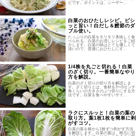
ピです。ポイントは、シーザー…
白菜のおひたしレシピ。ピシ
ッと旨い！白だし＆鰹節のダ
ブル使い。
たっぷりの白菜をモリモリ美味しく食
べられる、白菜のお浸しレシピをご紹
介します。白菜の味はとても優しくて
淡いので、普通におひたしにす…
1/4株を丸ごと切れる！白菜
のざく切り。一番簡単なやり
方を解説。
白菜のざく切りの切り方を解説しま
す。ざく切りとは、食材を3〜5センチ
角くらいの大きさのぶつ切りにする方
法です。白菜を食べやすいサイ…
ラクにスルッと！白菜の葉の
取り方。葉1枚1枚を簡単に剥
がすコツ。
白菜の葉を株から1枚ずつ剥がす方法
を解説します。白菜の葉は、根元に切