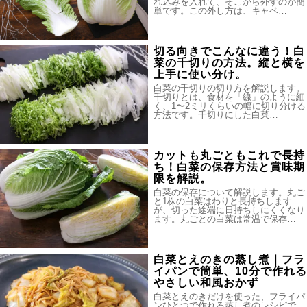
れ込みを入れて、そこから外すのが簡
単です。この外し方は、キャベ…
切る向きでこんなに違う！白
菜の千切りの方法。縦と横を
上手に使い分け。
白菜の千切りの切り方を解説します。
千切りとは、食材を「線」のように細
く、1〜2ミリくらいの幅に切り分ける
方法です。千切りにした白菜…
カットも丸ごともこれで長持
ち！白菜の保存方法と賞味期
限を解説。
白菜の保存について解説します。丸ご
と1株の白菜はわりと長持ちします
が、切った途端に日持ちしにくくなり
ます。丸ごとの白菜は常温で保存…
白菜とえのきの蒸し煮｜フラ
イパンで簡単、10分で作れる
やさしい和風おかず
白菜とえのきだけを使った、フライパ
ンひとつで作れる蒸し煮のレシピで