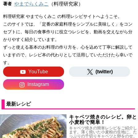
著者
やまでらくみこ
（料理研究家）
料理研究家 やまでらくみこ の料理レシピサイトへようこそ。
このサイトでは、「定番の家庭料理をシンプルに美味しく」をコン
セプトに、毎日の食事作りに役立つレシピを、動画を交えながら分
かりやすく紹介しています。
ずっと使える基本のお料理の作り方を、心を込めて丁寧に解説して
いますので、レシピ本の代わりとして活用していただけたら幸いで
す。
YouTube
(twitter)
Instagram
最新レシピ
キャベツ焼きのレシピ。卵と
小麦粉で簡単！
キャベツ焼きの簡単レシピをご紹介し
ます。薄く焼いた小麦粉の生地に、た
っぷりの千切りキャベツと卵をのせ、