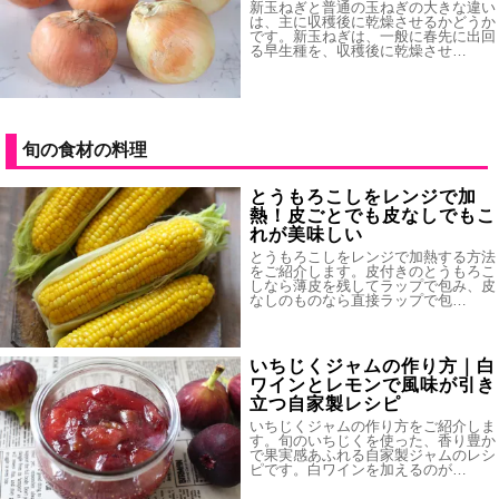
新玉ねぎと普通の玉ねぎの大きな違い
は、主に収穫後に乾燥させるかどうか
です。新玉ねぎは、一般に春先に出回
る早生種を、収穫後に乾燥させ…
旬の食材の料理
とうもろこしをレンジで加
熱！皮ごとでも皮なしでもこ
れが美味しい
とうもろこしをレンジで加熱する方法
をご紹介します。皮付きのとうもろこ
しなら薄皮を残してラップで包み、皮
なしのものなら直接ラップで包…
いちじくジャムの作り方｜白
ワインとレモンで風味が引き
立つ自家製レシピ
いちじくジャムの作り方をご紹介しま
す。旬のいちじくを使った、香り豊か
で果実感あふれる自家製ジャムのレシ
ピです。白ワインを加えるのが…