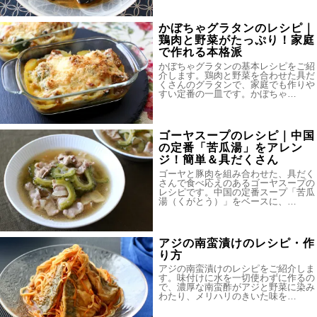
かぼちゃグラタンのレシピ｜
鶏肉と野菜がたっぷり！家庭
で作れる本格派
かぼちゃグラタンの基本レシピをご紹
介します。鶏肉と野菜を合わせた具だ
くさんのグラタンで、家庭でも作りや
すい定番の一皿です。かぼちゃ…
ゴーヤスープのレシピ｜中国
の定番「苦瓜湯」をアレン
ジ！簡単＆具だくさん
ゴーヤと豚肉を組み合わせた、具だく
さんで食べ応えのあるゴーヤスープの
レシピです。中国の定番スープ「苦瓜
湯（くがとう）」をベースに、…
アジの南蛮漬けのレシピ・作
り方
アジの南蛮漬けのレシピをご紹介しま
す。味付けに水を一切使わずに作るの
で、濃厚な南蛮酢がアジと野菜に染み
わたり、メリハリのきいた味を…