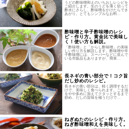
うどの酢味噌和えのいちおしレシピを
ご紹介します。生のうどを薄く切って
酢水にさらし、酢味噌をかけたらでき
あがり。とてもシンプルなお料…
酢味噌と辛子酢味噌のレシ
ピ・作り方。黄金比で美味し
く！使い方も解説。
「酢味噌」と「からし酢味噌」の美味
しい作り方を解説します。酢味噌や辛
子酢味噌には、スーパーなどに並んで
いる市販品もありますが、簡単…
長ネギの青い部分で！コク旨
だし炒めのレシピ。
長ネギの青い部分は、軽く調理するだ
けで、美味しく食べられます。ごま油
をやや多めに加えてクタッとするまで
炒め、だしの旨味を補うだけで…
ねぎぬたのレシピ・作り方。
ねぎ酢味噌和えを美味しく。