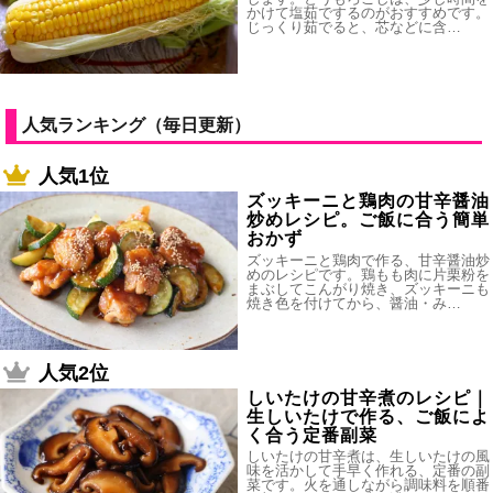
かけて塩茹でするのがおすすめです。
じっくり茹でると、芯などに含…
人気ランキング（毎日更新）
人気1位
ズッキーニと鶏肉の甘辛醤油
炒めレシピ。ご飯に合う簡単
おかず
ズッキーニと鶏肉で作る、甘辛醤油炒
めのレシピです。鶏もも肉に片栗粉を
まぶしてこんがり焼き、ズッキーニも
焼き色を付けてから、醤油・み…
人気2位
しいたけの甘辛煮のレシピ｜
生しいたけで作る、ご飯によ
く合う定番副菜
しいたけの甘辛煮は、生しいたけの風
味を活かして手早く作れる、定番の副
菜です。火を通しながら調味料を順番