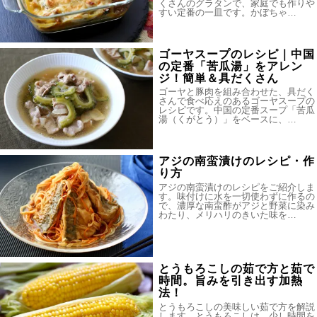
くさんのグラタンで、家庭でも作りや
すい定番の一皿です。かぼちゃ…
ゴーヤスープのレシピ｜中国
の定番「苦瓜湯」をアレン
ジ！簡単＆具だくさん
ゴーヤと豚肉を組み合わせた、具だく
さんで食べ応えのあるゴーヤスープの
レシピです。中国の定番スープ「苦瓜
湯（くがとう）」をベースに、…
アジの南蛮漬けのレシピ・作
り方
アジの南蛮漬けのレシピをご紹介しま
す。味付けに水を一切使わずに作るの
で、濃厚な南蛮酢がアジと野菜に染み
わたり、メリハリのきいた味を…
とうもろこしの茹で方と茹で
時間。旨みを引き出す加熱
法！
とうもろこしの美味しい茹で方を解説
します。とうもろこしは、少し時間を