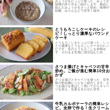
みょうがをたっぷり使った、みょうが
味噌の作り方をご紹介します。粗めに
刻んだみょうがをさっと炒め、味噌や
砂糖、みりんなどで甘辛く味付…
とうもろこしケーキのレシ
ピ！しっとり濃厚なパウンド
ケーキ
とうもろこしをたっぷり使った、しっ
とり濃厚なとうもろこしケーキのレシ
ピです。生のとうもろこしを加熱せ
ず、そのまま生地に混ぜ込むため…
さつま揚げとキャベツの甘辛
炒め。ご飯が進む簡単10分お
かず
さつま揚げとキャベツを使った、甘辛
味の炒め物レシピをご紹介します。さ
つま揚げを香ばしく焼いてからキャベ
ツを加え、生姜をきかせた甘辛…
牛乳カルボナーラの簡単レシ
ピ。全卵で作る！生クリーム