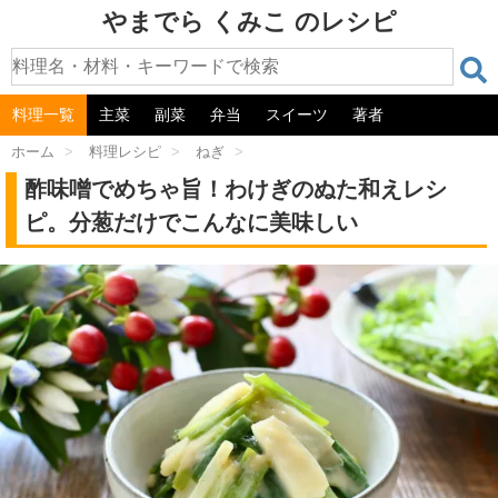
やまでら くみこ のレシピ
料理一覧
主菜
副菜
弁当
スイーツ
著者
ホーム
>
料理レシピ
>
ねぎ
>
酢味噌でめちゃ旨！わけぎのぬた和えレシ
ピ。分葱だけでこんなに美味しい