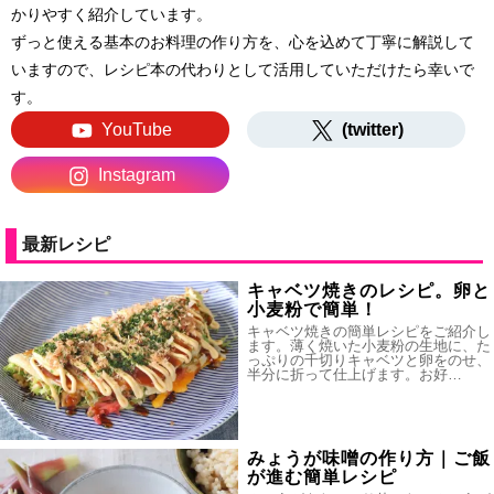
かりやすく紹介しています。
ずっと使える基本のお料理の作り方を、心を込めて丁寧に解説して
いますので、レシピ本の代わりとして活用していただけたら幸いで
す。
YouTube
(twitter)
Instagram
最新レシピ
キャベツ焼きのレシピ。卵と
小麦粉で簡単！
キャベツ焼きの簡単レシピをご紹介し
ます。薄く焼いた小麦粉の生地に、た
っぷりの千切りキャベツと卵をのせ、
半分に折って仕上げます。お好…
みょうが味噌の作り方｜ご飯
が進む簡単レシピ