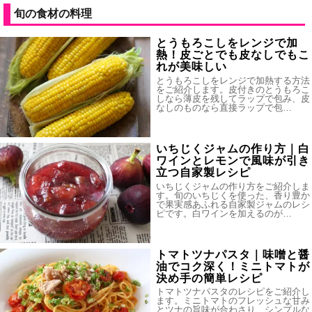
旬の食材の料理
とうもろこしをレンジで加
熱！皮ごとでも皮なしでもこ
れが美味しい
とうもろこしをレンジで加熱する方法
をご紹介します。皮付きのとうもろこ
しなら薄皮を残してラップで包み、皮
なしのものなら直接ラップで包…
いちじくジャムの作り方｜白
ワインとレモンで風味が引き
立つ自家製レシピ
いちじくジャムの作り方をご紹介しま
す。旬のいちじくを使った、香り豊か
で果実感あふれる自家製ジャムのレシ
ピです。白ワインを加えるのが…
トマトツナパスタ｜味噌と醤
油でコク深く！ミニトマトが
決め手の簡単レシピ
トマトツナパスタのレシピをご紹介し
ます。ミニトマトのフレッシュな甘み
とツナの旨味が合わさり、シンプルな