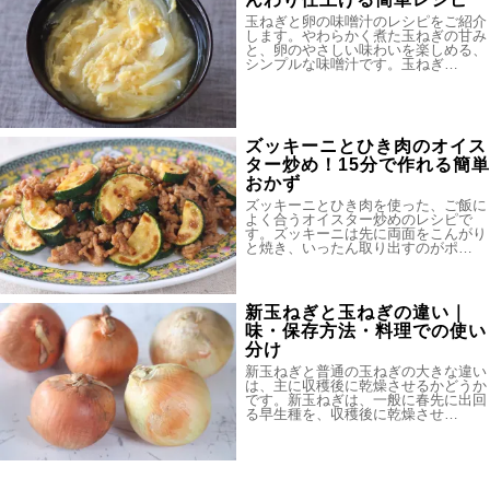
玉ねぎと卵の味噌汁のレシピをご紹介
します。やわらかく煮た玉ねぎの甘み
と、卵のやさしい味わいを楽しめる、
シンプルな味噌汁です。玉ねぎ…
ズッキーニとひき肉のオイス
ター炒め！15分で作れる簡単
おかず
ズッキーニとひき肉を使った、ご飯に
よく合うオイスター炒めのレシピで
す。ズッキーニは先に両面をこんがり
と焼き、いったん取り出すのがポ…
新玉ねぎと玉ねぎの違い｜
味・保存方法・料理での使い
分け
新玉ねぎと普通の玉ねぎの大きな違い
は、主に収穫後に乾燥させるかどうか
です。新玉ねぎは、一般に春先に出回
る早生種を、収穫後に乾燥させ…