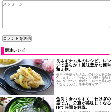
関連レシピ
長ネギナムルのレシピ。レン
ジで柔らか！風味豊かな簡単
和え物。
長ネギを使ったナムルのレシピをご紹
介します。ネギをレンジで軽く加熱す
るのがコツで、食感がトロッと柔らか
くなるうえに、ネギの味がマイ…
色良く食べやすく！わけぎの
茹で方。分葱が美味しくなる
ゆで時間を解説。