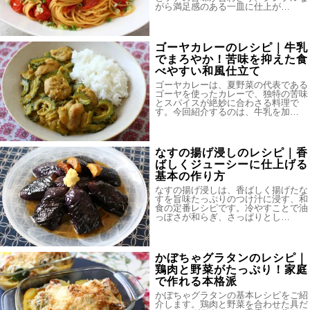
がら満足感のある一皿に仕上が…
ゴーヤカレーのレシピ｜牛乳
でまろやか！苦味を抑えた食
べやすい和風仕立て
ゴーヤカレーは、夏野菜の代表である
ゴーヤを使ったカレーで、独特の苦味
とスパイスが絶妙に合わさる料理で
す。今回紹介するのは、牛乳を加…
なすの揚げ浸しのレシピ｜香
ばしくジューシーに仕上げる
基本の作り方
なすの揚げ浸しは、香ばしく揚げたな
すを旨味たっぷりのつけ汁に浸す、和
食の定番レシピです。冷やすことで油
っぽさが和らぎ、さっぱりとし…
かぼちゃグラタンのレシピ｜
鶏肉と野菜がたっぷり！家庭
で作れる本格派
かぼちゃグラタンの基本レシピをご紹
介します。鶏肉と野菜を合わせた具だ