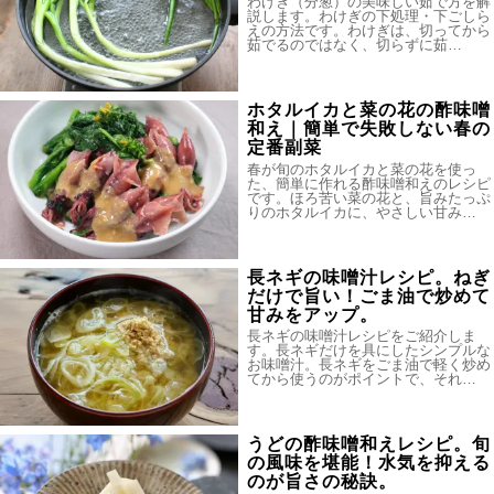
わけぎ（分葱）の美味しい茹で方を解
説します。わけぎの下処理・下ごしら
えの方法です。わけぎは、切ってから
茹でるのではなく、切らずに茹…
ホタルイカと菜の花の酢味噌
和え｜簡単で失敗しない春の
定番副菜
春が旬のホタルイカと菜の花を使っ
た、簡単に作れる酢味噌和えのレシピ
です。ほろ苦い菜の花と、旨みたっぷ
りのホタルイカに、やさしい甘み…
長ネギの味噌汁レシピ。ねぎ
だけで旨い！ごま油で炒めて
甘みをアップ。
長ネギの味噌汁レシピをご紹介しま
す。長ネギだけを具にしたシンプルな
お味噌汁。長ネギをごま油で軽く炒め
てから使うのがポイントで、それ…
うどの酢味噌和えレシピ。旬
の風味を堪能！水気を抑える
のが旨さの秘訣。