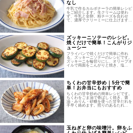
なし
牛乳で作るカルボナーラの簡単レシピ
をご紹介します。生クリームは使わ
ず、牛乳と全卵、粉チーズを合わせ
て、濃厚でクリーミーに仕上げます…
ズッキーニソテーのレシピ。
焼くだけで簡単！こんがりジ
ューシー
フライパンで焼くだけで簡単に作れ
る、ズッキーニソテーのレシピです。
ズッキーニを輪切りにし、オリーブオ
イルで両面をこんがりと焼き、塩…
ちくわの甘辛炒め｜5分で簡
単！お弁当にもおすすめ
ちくわの甘辛炒めの簡単レシピです。
ちくわをごま油で香ばしく焼き、醤
油・みりん・砂糖を使った甘辛だれを
手早く絡めます。照りのあるたれ…
玉ねぎと卵の味噌汁。卵をふ
んわり仕上げる簡単レシピ