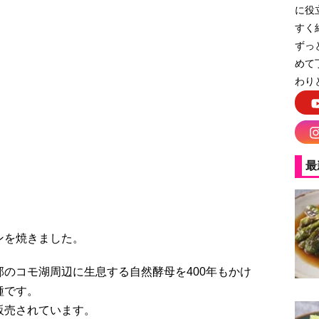
に役
すく
ずっ
めて
わり
最
ンを焼きました。
のコモ湖周辺に生息する自然酵母を400年もかけ
種です。
販売されています。