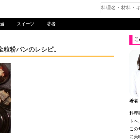
当
スイーツ
著者
こ
全粒粉パンのレシピ。
著者
料理
トへ
この
に美