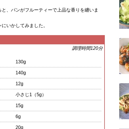
ると、パンがフルーティーで上品な香りを纏いま
ンにいかしてみました。
調理時間120分
130g
140g
12g
小さじ1（5g）
15g
6g
20g