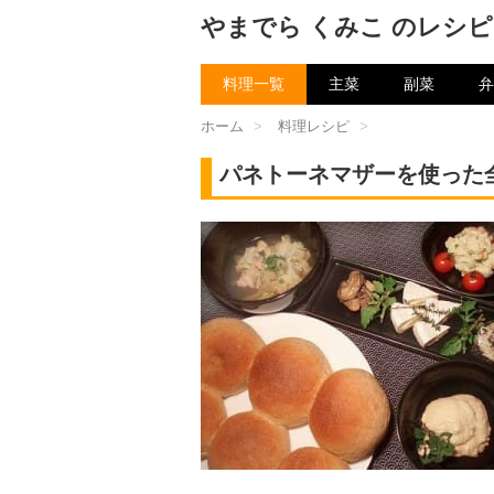
やまでら くみこ のレシピ
料理一覧
主菜
副菜
弁
ホーム
>
料理レシピ
>
パネトーネマザーを使った