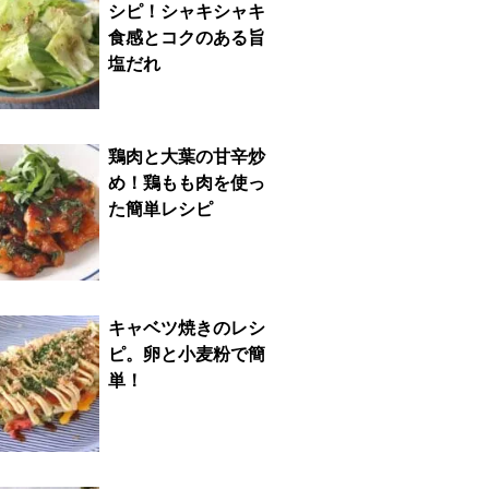
シピ！シャキシャキ
食感とコクのある旨
塩だれ
鶏肉と大葉の甘辛炒
め！鶏もも肉を使っ
た簡単レシピ
キャベツ焼きのレシ
ピ。卵と小麦粉で簡
単！