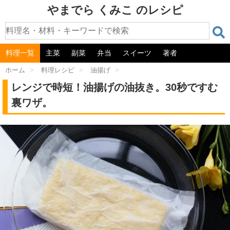
やまでら くみこ のレシピ
料理一覧
主菜
副菜
弁当
スイーツ
著者
ホーム
>
料理レシピ
>
油揚げ
>
レンジで時短！油揚げの油抜き。30秒ですむ
裏ワザ。