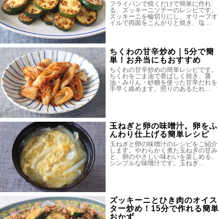
フライパンで焼くだけで簡単に作れ
る、ズッキーニソテーのレシピです。
ズッキーニを輪切りにし、オリーブオ
イルで両面をこんがりと焼き、塩…
ちくわの甘辛炒め｜5分で簡
単！お弁当にもおすすめ
ちくわの甘辛炒めの簡単レシピです。
ちくわをごま油で香ばしく焼き、醤
油・みりん・砂糖を使った甘辛だれを
手早く絡めます。照りのあるたれ…
玉ねぎと卵の味噌汁。卵をふ
んわり仕上げる簡単レシピ
玉ねぎと卵の味噌汁のレシピをご紹介
します。やわらかく煮た玉ねぎの甘み
と、卵のやさしい味わいを楽しめる、
シンプルな味噌汁です。玉ねぎ…
ズッキーニとひき肉のオイス
ター炒め！15分で作れる簡単
おかず