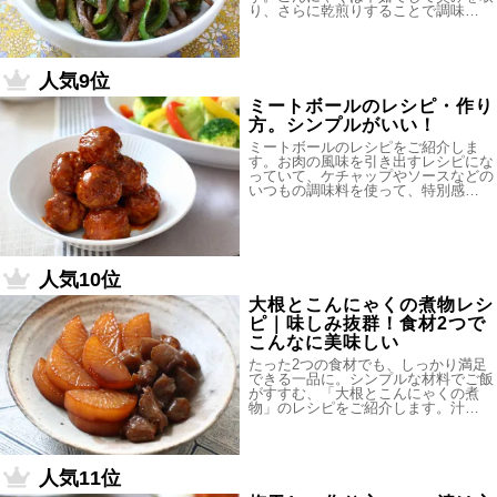
り、さらに乾煎りすることで調味…
人気9位
ミートボールのレシピ・作り
方。シンプルがいい！
ミートボールのレシピをご紹介しま
す。お肉の風味を引き出すレシピにな
っていて、ケチャップやソースなどの
いつもの調味料を使って、特別感…
人気10位
大根とこんにゃくの煮物レシ
ピ｜味しみ抜群！食材2つで
こんなに美味しい
たった2つの食材でも、しっかり満足
できる一品に。シンプルな材料でご飯
がすすむ、「大根とこんにゃくの煮
物」のレシピをご紹介します。汁…
人気11位