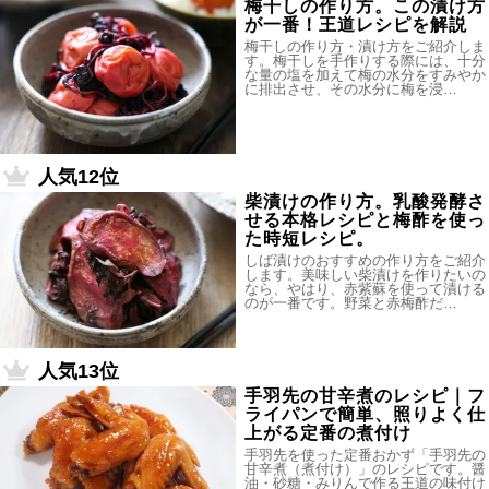
梅干しの作り方。この漬け方
が一番！王道レシピを解説
梅干しの作り方・漬け方をご紹介しま
す。梅干しを手作りする際には、十分
な量の塩を加えて梅の水分をすみやか
に排出させ、その水分に梅を浸…
人気12位
柴漬けの作り方。乳酸発酵さ
せる本格レシピと梅酢を使っ
た時短レシピ。
しば漬けのおすすめの作り方をご紹介
します。美味しい柴漬けを作りたいの
なら、やはり、赤紫蘇を使って漬ける
のが一番です。野菜と赤梅酢だ…
人気13位
手羽先の甘辛煮のレシピ｜フ
ライパンで簡単、照りよく仕
上がる定番の煮付け
手羽先を使った定番おかず「手羽先の
甘辛煮（煮付け）」のレシピです。醤
油・砂糖・みりんで作る王道の味付け