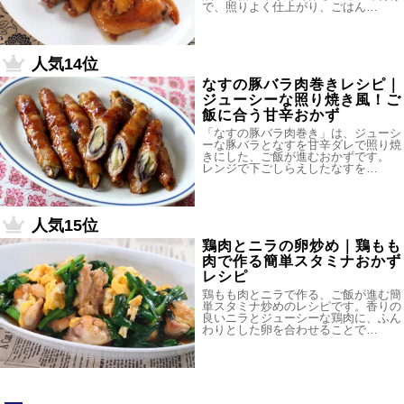
で、照りよく仕上がり、ごはん…
人気14位
なすの豚バラ肉巻きレシピ｜
ジューシーな照り焼き風！ご
飯に合う甘辛おかず
「なすの豚バラ肉巻き」は、ジューシ
ーな豚バラとなすを甘辛ダレで照り焼
きにした、ご飯が進むおかずです。
レンジで下ごしらえしたなすを…
人気15位
鶏肉とニラの卵炒め｜鶏もも
肉で作る簡単スタミナおかず
レシピ
鶏もも肉とニラで作る、ご飯が進む簡
単スタミナ炒めのレシピです。香りの
良いニラとジューシーな鶏肉に、ふん
わりとした卵を合わせることで…