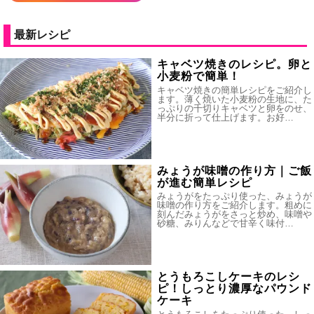
最新レシピ
キャベツ焼きのレシピ。卵と
小麦粉で簡単！
キャベツ焼きの簡単レシピをご紹介し
ます。薄く焼いた小麦粉の生地に、た
っぷりの千切りキャベツと卵をのせ、
半分に折って仕上げます。お好…
みょうが味噌の作り方｜ご飯
が進む簡単レシピ
みょうがをたっぷり使った、みょうが
味噌の作り方をご紹介します。粗めに
刻んだみょうがをさっと炒め、味噌や
砂糖、みりんなどで甘辛く味付…
とうもろこしケーキのレシ
ピ！しっとり濃厚なパウンド
ケーキ