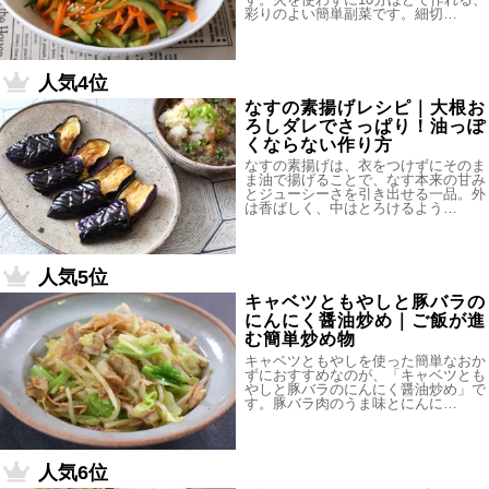
彩りのよい簡単副菜です。細切…
人気4位
なすの素揚げレシピ｜大根お
ろしダレでさっぱり！油っぽ
くならない作り方
なすの素揚げは、衣をつけずにそのま
ま油で揚げることで、なす本来の甘み
とジューシーさを引き出せる一品。外
は香ばしく、中はとろけるよう…
人気5位
キャベツともやしと豚バラの
にんにく醤油炒め｜ご飯が進
む簡単炒め物
キャベツともやしを使った簡単なおか
ずにおすすめなのが、「キャベツとも
やしと豚バラのにんにく醤油炒め」で
す。豚バラ肉のうま味とにんに…
人気6位