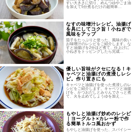
すい大きさに切り、めんつゆやごま油
を加えて5分煮るだけの超簡単…
なすの味噌汁レシピ。油揚げ
を具にしてコク旨！小ねぎで
風味をアップ
茄子をたっぷりと使った、風味の良い
お味噌汁のレシピをご紹介します。な
すと油揚げを2分ほど煮て、仕上げに
小ねぎをトッピングしたら完成…
優しい旨味がクセになる！キ
ャベツと油揚げの煮浸しレシ
ピ。作り置きにも
キャベツと油揚げを使った煮浸しのレ
シピをご紹介します。キャベツと油揚
げを、かつおだしとみりんでさっと煮
て、火を止めてしょうゆを加え…
もやしと油揚げ炒めのレシピ
｜ヨーグルト×カレー粉で作
る簡単トルコ風おかず
もやしと油揚げを使った、スパイシー