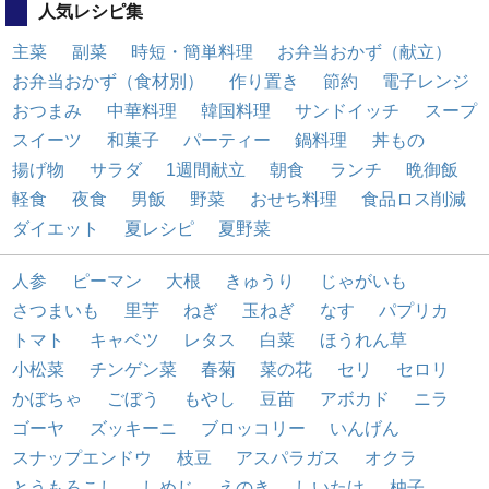
人気レシピ集
主菜
副菜
時短・簡単料理
お弁当おかず（献立）
お弁当おかず（食材別）
作り置き
節約
電子レンジ
おつまみ
中華料理
韓国料理
サンドイッチ
スープ
スイーツ
和菓子
パーティー
鍋料理
丼もの
揚げ物
サラダ
1週間献立
朝食
ランチ
晩御飯
軽食
夜食
男飯
野菜
おせち料理
食品ロス削減
ダイエット
夏レシピ
夏野菜
人参
ピーマン
大根
きゅうり
じゃがいも
さつまいも
里芋
ねぎ
玉ねぎ
なす
パプリカ
トマト
キャベツ
レタス
白菜
ほうれん草
小松菜
チンゲン菜
春菊
菜の花
セリ
セロリ
かぼちゃ
ごぼう
もやし
豆苗
アボカド
ニラ
ゴーヤ
ズッキーニ
ブロッコリー
いんげん
スナップエンドウ
枝豆
アスパラガス
オクラ
とうもろこし
しめじ
えのき
しいたけ
柚子