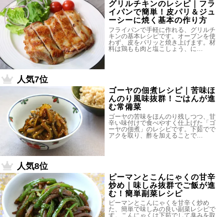
グリルチキンのレシピ｜フラ
イパンで簡単！皮パリ＆ジュ
ーシーに焼く基本の作り方
フライパンで手軽に作れる、グリルチ
キンの基本レシピです。オーブンを使
わず、皮をパリッと焼き上げます。材
料は鶏もも肉と塩こしょう、に…
人気7位
ゴーヤの佃煮レシピ｜苦味ほ
んのり風味抜群！ごはんが進
む常備菜
ゴーヤの苦味をほんのり残しつつ、甘
辛い味付けで食べやすく仕上げた「ゴ
ーヤの佃煮」のレシピです。下茹でで
アクを取り、酢を加えることで…
人気8位
ピーマンとこんにゃくの甘辛
炒め｜味しみ抜群でご飯が進
む！簡単副菜レシピ
ピーマンとこんにゃくを甘辛く炒め
た、簡単で味しみの良い副菜レシピで
す。こんにゃくは下茹でして臭みを取