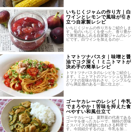
いちじくジャムの作り方｜白
ワインとレモンで風味が引き
立つ自家製レシピ
いちじくジャムの作り方をご紹介しま
す。旬のいちじくを使った、香り豊か
で果実感あふれる自家製ジャムのレシ
ピです。白ワインを加えるのが…
トマトツナパスタ｜味噌と醤
油でコク深く！ミニトマトが
決め手の簡単レシピ
トマトツナパスタのレシピをご紹介し
ます。ミニトマトのフレッシュな甘み
とツナの旨味が合わさり、シンプルな
がら満足感のある一皿に仕上が…
ゴーヤカレーのレシピ｜牛乳
でまろやか！苦味を抑えた食
べやすい和風仕立て
ゴーヤカレーは、夏野菜の代表である
ゴーヤを使ったカレーで、独特の苦味
とスパイスが絶妙に合わさる料理で
す。今回紹介するのは、牛乳を加…