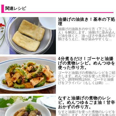
関連レシピ
油揚げの油抜き！基本の下処
理
油揚げの油抜きのやり方（下ごしら
え）を解説します。油揚げに染み込ん
だ油を抜くと、油っぽさや臭みが取り
除けるうえに、味が染みやすくな…
4分煮るだけ！ゴーヤと油揚
げの煮物レシピ。めんつゆを
使った作り方。
ゴーヤと油揚げの煮物のレシピをご紹
介します。めんつゆを使った簡単レシ
ピで、調理時間は6分。ゴーヤと油揚
げをフライパン（もしくは鍋）…
なすと油揚げの煮物のレシ
ピ。めんつゆ＆ごま油！甘辛
おかずの作り方。
なすと油揚げを使った煮物のレシピを
ご紹介します。なすと油揚げを食べや