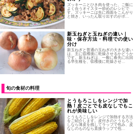
ズッキーニとひき肉を使った、ご飯に
よく合うオイスター炒めのレシピで
す。ズッキーニは先に両面をこんがり
と焼き、いったん取り出すのがポ…
新玉ねぎと玉ねぎの違い｜
味・保存方法・料理での使い
分け
新玉ねぎと普通の玉ねぎの大きな違い
は、主に収穫後に乾燥させるかどうか
です。新玉ねぎは、一般に春先に出回
る早生種を、収穫後に乾燥させ…
旬の食材の料理
とうもろこしをレンジで加
熱！皮ごとでも皮なしでもこ
れが美味しい
とうもろこしをレンジで加熱する方法
をご紹介します。皮付きのとうもろこ
しなら薄皮を残してラップで包み、皮
なしのものなら直接ラップで包…