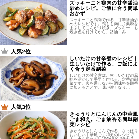
ズッキーニと鶏肉の甘辛醤油
炒めレシピ。ご飯に合う簡単
おかず
ズッキーニと鶏肉で作る、甘辛醤油炒
めのレシピです。鶏もも肉に片栗粉を
まぶしてこんがり焼き、ズッキーニも
焼き色を付けてから、醤油・み…
人気2位
しいたけの甘辛煮のレシピ｜
生しいたけで作る、ご飯によ
く合う定番副菜
しいたけの甘辛煮は、生しいたけの風
味を活かして手早く作れる、定番の副
菜です。火を通しながら調味料を順番
に加えることで、味が濃くなり…
人気3位
きゅうりとにんじんの中華風
ごま和え。ごま油香る簡単副
菜レシピ
きゅうりとにんじんで作る、さっぱり
おいしい中華風ごま和えのレシピで
す。火を使わずに10分ほどで作れる、