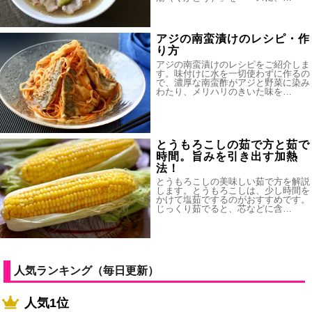
アジの南蛮漬けのレシピ・作
り方
アジの南蛮漬けのレシピをご紹介しま
す。味付けに水を一切使わずに作るの
で、濃厚な南蛮酢がアジと野菜に染み
わたり、メリハリのきいた味を…
とうもろこしの茹で方と茹で
時間。旨みを引き出す加熱
法！
とうもろこしの美味しい茹で方を解説
します。とうもろこしは、少し時間を
かけて塩茹でするのがおすすめです。
じっくり茹でると、芯などに含…
人気ランキング（毎日更新）
人気1位