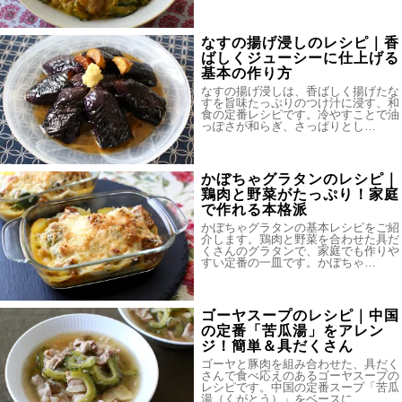
なすの揚げ浸しのレシピ｜香
ばしくジューシーに仕上げる
基本の作り方
なすの揚げ浸しは、香ばしく揚げたな
すを旨味たっぷりのつけ汁に浸す、和
食の定番レシピです。冷やすことで油
っぽさが和らぎ、さっぱりとし…
かぼちゃグラタンのレシピ｜
鶏肉と野菜がたっぷり！家庭
で作れる本格派
かぼちゃグラタンの基本レシピをご紹
介します。鶏肉と野菜を合わせた具だ
くさんのグラタンで、家庭でも作りや
すい定番の一皿です。かぼちゃ…
ゴーヤスープのレシピ｜中国
の定番「苦瓜湯」をアレン
ジ！簡単＆具だくさん
ゴーヤと豚肉を組み合わせた、具だく
さんで食べ応えのあるゴーヤスープの
レシピです。中国の定番スープ「苦瓜
湯（くがとう）」をベースに、…