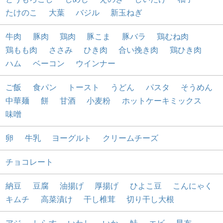
たけのこ
大葉
バジル
新玉ねぎ
牛肉
豚肉
鶏肉
豚こま
豚バラ
鶏むね肉
鶏もも肉
ささみ
ひき肉
合い挽き肉
鶏ひき肉
ハム
ベーコン
ウインナー
ご飯
食パン
トースト
うどん
パスタ
そうめん
中華麺
餅
甘酒
小麦粉
ホットケーキミックス
味噌
卵
牛乳
ヨーグルト
クリームチーズ
チョコレート
納豆
豆腐
油揚げ
厚揚げ
ひよこ豆
こんにゃく
キムチ
高菜漬け
干し椎茸
切り干し大根