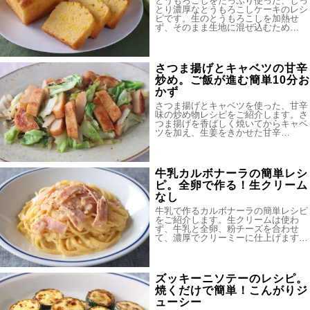
とうもろこしをたっぷり使った、しっ
とり濃厚なとうもろこしケーキのレシ
ピです。生のとうもろこしを加熱せ
ず、そのまま生地に混ぜ込むため…
さつま揚げとキャベツの甘辛
炒め。ご飯が進む簡単10分お
かず
さつま揚げとキャベツを使った、甘辛
味の炒め物レシピをご紹介します。さ
つま揚げを香ばしく焼いてからキャベ
ツを加え、生姜をきかせた甘辛…
牛乳カルボナーラの簡単レシ
ピ。全卵で作る！生クリーム
なし
牛乳で作るカルボナーラの簡単レシピ
をご紹介します。生クリームは使わ
ず、牛乳と全卵、粉チーズを合わせ
て、濃厚でクリーミーに仕上げます…
ズッキーニソテーのレシピ。
焼くだけで簡単！こんがりジ
ューシー