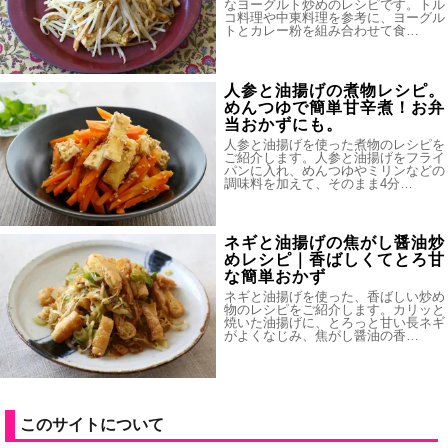
なヨーグルト炒めのレシピです。トル
コ料理や中東料理を参考に、ヨーグル
トとカレー粉を組み合わせて食…
人参と油揚げの煮物レシピ。
めんつゆで簡単甘辛煮！お弁
当おかずにも。
人参と油揚げを使った煮物のレシピを
ご紹介します。人参と油揚げをフライ
パンに入れ、めんつゆやミリンなどの
調味料を加えて、そのまま4分…
ネギと油揚げの焦がし醤油炒
めレシピ｜香ばしくてとろ甘
な簡単おかず
ネギと油揚げを使った、香ばしい炒め
物のレシピをご紹介します。カリッと
焼いた油揚げに、とろっと甘い長ネギ
がよくなじみ、焦がし醤油の香…
このサイトについて