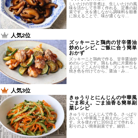
しいたけの甘辛煮は、生しいたけの風
味を活かして手早く作れる、定番の副
菜です。火を通しながら調味料を順番
に加えることで、味が濃くなり…
人気2位
ズッキーニと鶏肉の甘辛醤油
炒めレシピ。ご飯に合う簡単
おかず
ズッキーニと鶏肉で作る、甘辛醤油炒
めのレシピです。鶏もも肉に片栗粉を
まぶしてこんがり焼き、ズッキーニも
焼き色を付けてから、醤油・み…
人気3位
きゅうりとにんじんの中華風
ごま和え。ごま油香る簡単副
菜レシピ
きゅうりとにんじんで作る、さっぱり
おいしい中華風ごま和えのレシピで
す。火を使わずに10分ほどで作れる、
彩りのよい簡単副菜です。細切…