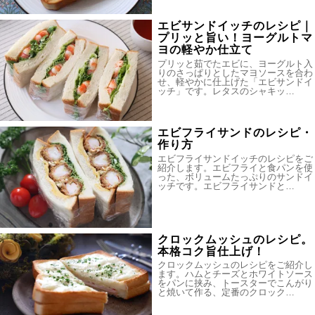
エビサンドイッチのレシピ｜
プリッと旨い！ヨーグルトマ
ヨの軽やか仕立て
プリッと茹でたエビに、ヨーグルト入
りのさっぱりとしたマヨソースを合わ
せ、軽やかに仕上げた「エビサンドイ
ッチ」です。レタスのシャキッ…
エビフライサンドのレシピ・
作り方
エビフライサンドイッチのレシピをご
紹介します。エビフライと食パンを使
った、ボリュームたっぷりのサンドイ
ッチです。エビフライサンドと…
クロックムッシュのレシピ。
本格コク旨仕上げ！
クロックムッシュのレシピをご紹介し
ます。ハムとチーズとホワイトソース
をパンに挟み、トースターでこんがり
と焼いて作る、定番のクロック…