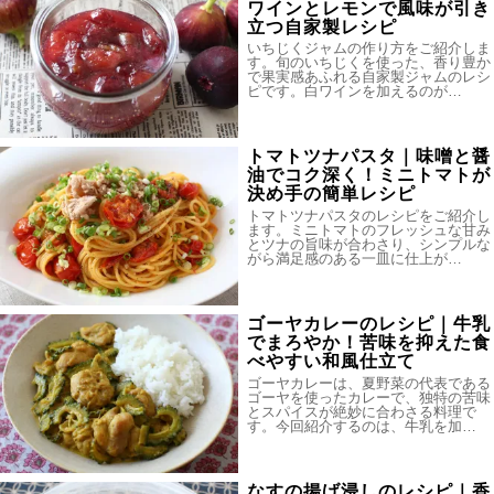
ワインとレモンで風味が引き
立つ自家製レシピ
いちじくジャムの作り方をご紹介しま
す。旬のいちじくを使った、香り豊か
で果実感あふれる自家製ジャムのレシ
ピです。白ワインを加えるのが…
トマトツナパスタ｜味噌と醤
油でコク深く！ミニトマトが
決め手の簡単レシピ
トマトツナパスタのレシピをご紹介し
ます。ミニトマトのフレッシュな甘み
とツナの旨味が合わさり、シンプルな
がら満足感のある一皿に仕上が…
ゴーヤカレーのレシピ｜牛乳
でまろやか！苦味を抑えた食
べやすい和風仕立て
ゴーヤカレーは、夏野菜の代表である
ゴーヤを使ったカレーで、独特の苦味
とスパイスが絶妙に合わさる料理で
す。今回紹介するのは、牛乳を加…
なすの揚げ浸しのレシピ｜香