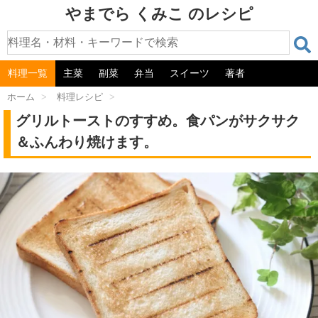
やまでら くみこ のレシピ
料理一覧
主菜
副菜
弁当
スイーツ
著者
ホーム
>
料理レシピ
>
グリルトーストのすすめ。食パンがサクサク
＆ふんわり焼けます。