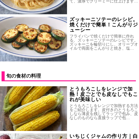
て、濃厚でクリーミーに仕上げます…
ズッキーニソテーのレシピ。
焼くだけで簡単！こんがりジ
ューシー
フライパンで焼くだけで簡単に作れ
る、ズッキーニソテーのレシピです。
ズッキーニを輪切りにし、オリーブオ
イルで両面をこんがりと焼き、塩…
旬の食材の料理
とうもろこしをレンジで加
熱！皮ごとでも皮なしでもこ
れが美味しい
とうもろこしをレンジで加熱する方法
をご紹介します。皮付きのとうもろこ
しなら薄皮を残してラップで包み、皮
なしのものなら直接ラップで包…
いちじくジャムの作り方｜白