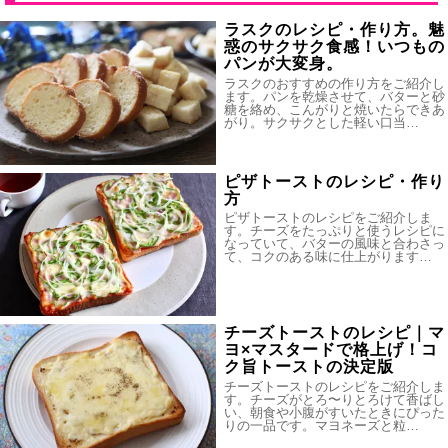
ラスクのレシピ・作り方。魅
惑のサクサク食感！いつもの
パンが大変身。
ラスクのおすすめの作り方をご紹介し
ます。パンを乾燥させて、バターと砂
糖を絡め、こんがりと焼いたらできあ
がり。サクサクとした軽い口当…
ピザトーストのレシピ・作り
方
ピザトーストのレシピをご紹介しま
す。チーズをたっぷりと使うレシピに
なっていて、バターの風味と合わさっ
て、コクのある味に仕上がります…
チーズトーストのレシピ｜マ
ヨ×マスタードで格上げ！コ
ク旨トーストの決定版
チーズトーストのレシピをご紹介しま
す。チーズがとろ〜りとろけて香ばし
い、朝食や小腹がすいたときにぴった
りの一品です。マヨネーズと粒…