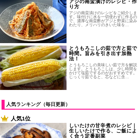
アジの南蛮漬けのレシピ・作
り方
アジの南蛮漬けのレシピをご紹介しま
す。味付けに水を一切使わずに作るの
で、濃厚な南蛮酢がアジと野菜に染み
わたり、メリハリのきいた味を…
とうもろこしの茹で方と茹で
時間。旨みを引き出す加熱
法！
とうもろこしの美味しい茹で方を解説
します。とうもろこしは、少し時間を
かけて塩茹でするのがおすすめです。
じっくり茹でると、芯などに含…
人気ランキング（毎日更新）
人気1位
しいたけの甘辛煮のレシピ｜
生しいたけで作る、ご飯によ
く合う定番副菜