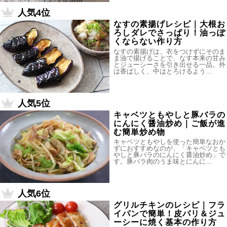
人気4位
なすの素揚げレシピ｜大根お
ろしダレでさっぱり！油っぽ
くならない作り方
なすの素揚げは、衣をつけずにそのま
ま油で揚げることで、なす本来の甘み
とジューシーさを引き出せる一品。外
は香ばしく、中はとろけるよう…
人気5位
キャベツともやしと豚バラの
にんにく醤油炒め｜ご飯が進
む簡単炒め物
キャベツともやしを使った簡単なおか
ずにおすすめなのが、「キャベツとも
やしと豚バラのにんにく醤油炒め」で
す。豚バラ肉のうま味とにんに…
人気6位
グリルチキンのレシピ｜フラ
イパンで簡単！皮パリ＆ジュ
ーシーに焼く基本の作り方