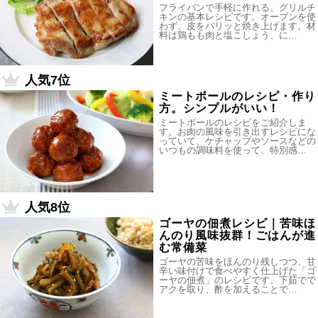
フライパンで手軽に作れる、グリルチ
キンの基本レシピです。オーブンを使
わず、皮をパリッと焼き上げます。材
料は鶏もも肉と塩こしょう、に…
人気7位
ミートボールのレシピ・作り
方。シンプルがいい！
ミートボールのレシピをご紹介しま
す。お肉の風味を引き出すレシピにな
っていて、ケチャップやソースなどの
いつもの調味料を使って、特別感…
人気8位
ゴーヤの佃煮レシピ｜苦味ほ
んのり風味抜群！ごはんが進
む常備菜
ゴーヤの苦味をほんのり残しつつ、甘
辛い味付けで食べやすく仕上げた「ゴ
ーヤの佃煮」のレシピです。下茹でで
アクを取り、酢を加えることで…