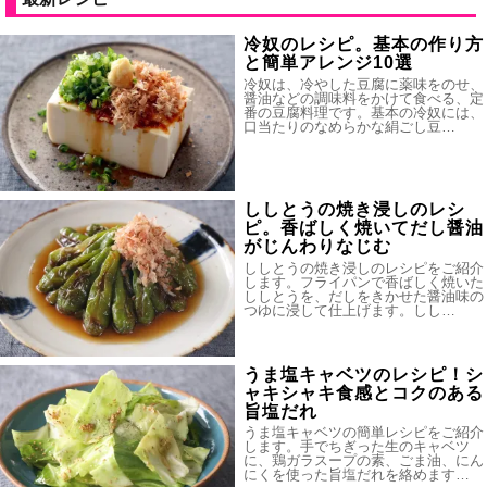
冷奴のレシピ。基本の作り方
と簡単アレンジ10選
冷奴は、冷やした豆腐に薬味をのせ、
醤油などの調味料をかけて食べる、定
番の豆腐料理です。基本の冷奴には、
口当たりのなめらかな絹ごし豆…
ししとうの焼き浸しのレシ
ピ。香ばしく焼いてだし醤油
がじんわりなじむ
ししとうの焼き浸しのレシピをご紹介
します。フライパンで香ばしく焼いた
ししとうを、だしをきかせた醤油味の
つゆに浸して仕上げます。しし…
うま塩キャベツのレシピ！シ
ャキシャキ食感とコクのある
旨塩だれ
うま塩キャベツの簡単レシピをご紹介
します。手でちぎった生のキャベツ
に、鶏ガラスープの素、ごま油、にん
にくを使った旨塩だれを絡めます…