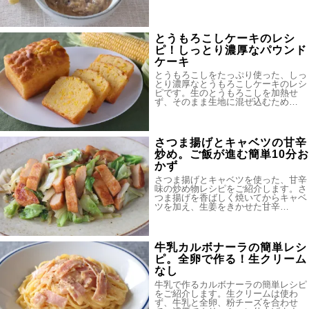
とうもろこしケーキのレシ
ピ！しっとり濃厚なパウンド
ケーキ
とうもろこしをたっぷり使った、しっ
とり濃厚なとうもろこしケーキのレシ
ピです。生のとうもろこしを加熱せ
ず、そのまま生地に混ぜ込むため…
さつま揚げとキャベツの甘辛
炒め。ご飯が進む簡単10分お
かず
さつま揚げとキャベツを使った、甘辛
味の炒め物レシピをご紹介します。さ
つま揚げを香ばしく焼いてからキャベ
ツを加え、生姜をきかせた甘辛…
牛乳カルボナーラの簡単レシ
ピ。全卵で作る！生クリーム
なし
牛乳で作るカルボナーラの簡単レシピ
をご紹介します。生クリームは使わ
ず、牛乳と全卵、粉チーズを合わせ