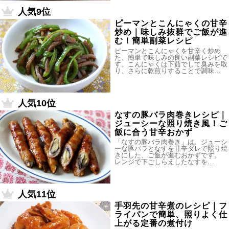
人気9位
ピーマンとこんにゃくの甘辛
炒め｜味しみ抜群でご飯が進
む！簡単副菜レシピ
ピーマンとこんにゃくを甘辛く炒め
た、簡単で味しみの良い副菜レシピで
す。こんにゃくは下茹でして臭みを取
り、さらに乾煎りすることで調味…
人気10位
なすの豚バラ肉巻きレシピ｜
ジューシーな照り焼き風！ご
飯に合う甘辛おかず
「なすの豚バラ肉巻き」は、ジューシ
ーな豚バラとなすを甘辛ダレで照り焼
きにした、ご飯が進むおかずです。
レンジで下ごしらえしたなすを…
人気11位
手羽先の甘辛煮のレシピ｜フ
ライパンで簡単、照りよく仕
上がる定番の煮付け