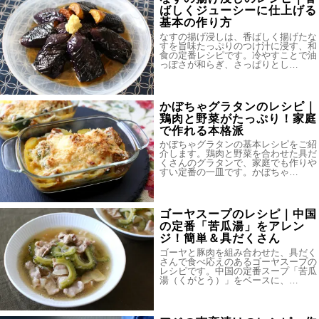
ばしくジューシーに仕上げる
基本の作り方
なすの揚げ浸しは、香ばしく揚げたな
すを旨味たっぷりのつけ汁に浸す、和
食の定番レシピです。冷やすことで油
っぽさが和らぎ、さっぱりとし…
かぼちゃグラタンのレシピ｜
鶏肉と野菜がたっぷり！家庭
で作れる本格派
かぼちゃグラタンの基本レシピをご紹
介します。鶏肉と野菜を合わせた具だ
くさんのグラタンで、家庭でも作りや
すい定番の一皿です。かぼちゃ…
ゴーヤスープのレシピ｜中国
の定番「苦瓜湯」をアレン
ジ！簡単＆具だくさん
ゴーヤと豚肉を組み合わせた、具だく
さんで食べ応えのあるゴーヤスープの
レシピです。中国の定番スープ「苦瓜
湯（くがとう）」をベースに、…