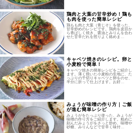
鶏肉と大葉の甘辛炒め！鶏も
も肉を使った簡単レシピ
鶏もも肉と大葉（青じそ）を使った、
甘辛炒めのレシピです。鶏肉を皮目か
ら香ばしく焼き、醤油とみりんを合わ
せた甘辛だれを照りよく絡めま…
キャベツ焼きのレシピ。卵と
小麦粉で簡単！
キャベツ焼きの簡単レシピをご紹介し
ます。薄く焼いた小麦粉の生地に、た
っぷりの千切りキャベツと卵をのせ、
半分に折って仕上げます。お好…
みょうが味噌の作り方｜ご飯
が進む簡単レシピ
みょうがをたっぷり使った、みょうが
味噌の作り方をご紹介します。粗めに
刻んだみょうがをさっと炒め、味噌や
砂糖、みりんなどで甘辛く味付…