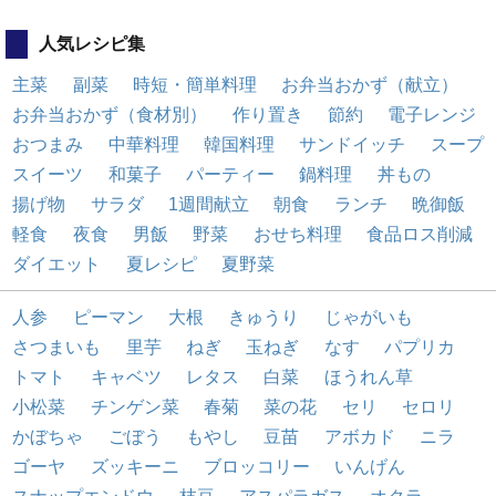
人気レシピ集
主菜
副菜
時短・簡単料理
お弁当おかず（献立）
お弁当おかず（食材別）
作り置き
節約
電子レンジ
おつまみ
中華料理
韓国料理
サンドイッチ
スープ
スイーツ
和菓子
パーティー
鍋料理
丼もの
揚げ物
サラダ
1週間献立
朝食
ランチ
晩御飯
軽食
夜食
男飯
野菜
おせち料理
食品ロス削減
ダイエット
夏レシピ
夏野菜
人参
ピーマン
大根
きゅうり
じゃがいも
さつまいも
里芋
ねぎ
玉ねぎ
なす
パプリカ
トマト
キャベツ
レタス
白菜
ほうれん草
小松菜
チンゲン菜
春菊
菜の花
セリ
セロリ
かぼちゃ
ごぼう
もやし
豆苗
アボカド
ニラ
ゴーヤ
ズッキーニ
ブロッコリー
いんげん