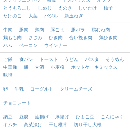
スナップエンドウ
枝豆
アスパラガス
オクラ
とうもろこし
しめじ
えのき
しいたけ
柚子
たけのこ
大葉
バジル
新玉ねぎ
牛肉
豚肉
鶏肉
豚こま
豚バラ
鶏むね肉
鶏もも肉
ささみ
ひき肉
合い挽き肉
鶏ひき肉
ハム
ベーコン
ウインナー
ご飯
食パン
トースト
うどん
パスタ
そうめん
中華麺
餅
甘酒
小麦粉
ホットケーキミックス
味噌
卵
牛乳
ヨーグルト
クリームチーズ
チョコレート
納豆
豆腐
油揚げ
厚揚げ
ひよこ豆
こんにゃく
キムチ
高菜漬け
干し椎茸
切り干し大根