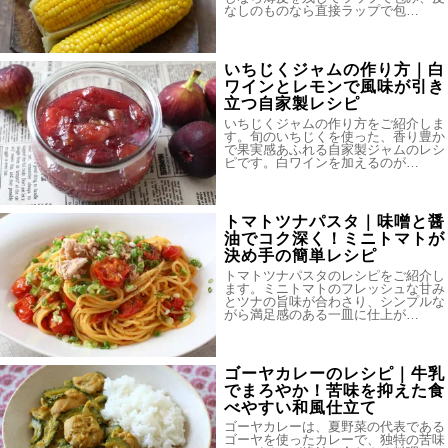
なしのものなら直接ラップで包…
いちじくジャムの作り方｜白
ワインとレモンで風味が引き
立つ自家製レシピ
いちじくジャムの作り方をご紹介しま
す。旬のいちじくを使った、香り豊か
で果実感あふれる自家製ジャムのレシ
ピです。白ワインを加えるのが…
トマトツナパスタ｜味噌と醤
油でコク深く！ミニトマトが
決め手の簡単レシピ
トマトツナパスタのレシピをご紹介し
ます。ミニトマトのフレッシュな甘み
とツナの旨味が合わさり、シンプルな
がら満足感のある一皿に仕上が…
ゴーヤカレーのレシピ｜牛乳
でまろやか！苦味を抑えた食
べやすい和風仕立て
ゴーヤカレーは、夏野菜の代表である
ゴーヤを使ったカレーで、独特の苦味