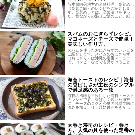
熊本県阿蘇地方の名物料理、高菜めし
（高菜ご飯）のレシピをご紹介しま
す。高菜めしとは、高菜漬けを使っ
た、昔ながらの混ぜご飯のこと。細…
スパムのおにぎらずレシピ。
マヨネーズとチーズで簡単！
美味しい作り方。
スパムを使ったおにぎらずのレシピを
ご紹介します。スパムのおにぎらず
（おにぎり）は沖縄の定番メニュー
で、コンビニなどでも見かけること…
海苔トーストのレシピ｜海苔
の香ばしさが主役のシンプル
で満足感のある一枚
海苔の風味を主役にした海苔トースト
のレシピです。香ばしく焼いた海苔
に、チーズのコクと少量の砂糖で味に
深みを加え、仕上げに醤油をきか…
太巻き寿司のレシピ・巻き
方。人気の具を使った定番の