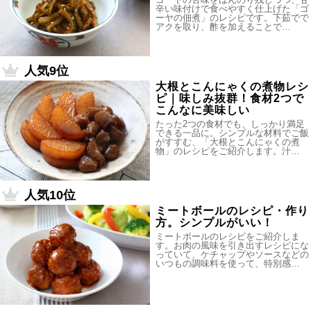
辛い味付けで食べやすく仕上げた「ゴ
ーヤの佃煮」のレシピです。下茹でで
アクを取り、酢を加えることで…
人気9位
大根とこんにゃくの煮物レシ
ピ｜味しみ抜群！食材2つで
こんなに美味しい
たった2つの食材でも、しっかり満足
できる一品に。シンプルな材料でご飯
がすすむ、「大根とこんにゃくの煮
物」のレシピをご紹介します。汁…
人気10位
ミートボールのレシピ・作り
方。シンプルがいい！
ミートボールのレシピをご紹介しま
す。お肉の風味を引き出すレシピにな
っていて、ケチャップやソースなどの
いつもの調味料を使って、特別感…