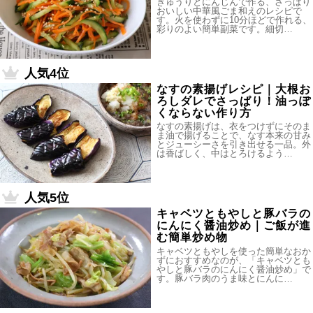
きゅうりとにんじんで作る、さっぱり
おいしい中華風ごま和えのレシピで
す。火を使わずに10分ほどで作れる、
彩りのよい簡単副菜です。細切…
人気4位
なすの素揚げレシピ｜大根お
ろしダレでさっぱり！油っぽ
くならない作り方
なすの素揚げは、衣をつけずにそのま
ま油で揚げることで、なす本来の甘み
とジューシーさを引き出せる一品。外
は香ばしく、中はとろけるよう…
人気5位
キャベツともやしと豚バラの
にんにく醤油炒め｜ご飯が進
む簡単炒め物
キャベツともやしを使った簡単なおか
ずにおすすめなのが、「キャベツとも
やしと豚バラのにんにく醤油炒め」で
す。豚バラ肉のうま味とにんに…