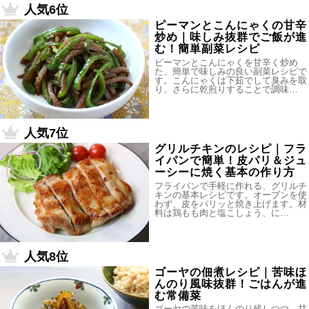
人気6位
ピーマンとこんにゃくの甘辛
炒め｜味しみ抜群でご飯が進
む！簡単副菜レシピ
ピーマンとこんにゃくを甘辛く炒め
た、簡単で味しみの良い副菜レシピで
す。こんにゃくは下茹でして臭みを取
り、さらに乾煎りすることで調味…
人気7位
グリルチキンのレシピ｜フラ
イパンで簡単！皮パリ＆ジュ
ーシーに焼く基本の作り方
フライパンで手軽に作れる、グリルチ
キンの基本レシピです。オーブンを使
わず、皮をパリッと焼き上げます。材
料は鶏もも肉と塩こしょう、に…
人気8位
ゴーヤの佃煮レシピ｜苦味ほ
んのり風味抜群！ごはんが進
む常備菜
ゴーヤの苦味をほんのり残しつつ、甘