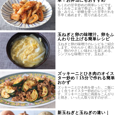
単！お弁当にもおすすめ
ちくわの甘辛炒めの簡単レシピです。
ちくわをごま油で香ばしく焼き、醤
油・みりん・砂糖を使った甘辛だれを
手早く絡めます。照りのあるたれ…
玉ねぎと卵の味噌汁。卵をふ
んわり仕上げる簡単レシピ
玉ねぎと卵の味噌汁のレシピをご紹介
します。やわらかく煮た玉ねぎの甘み
と、卵のやさしい味わいを楽しめる、
シンプルな味噌汁です。玉ねぎ…
ズッキーニとひき肉のオイス
ター炒め！15分で作れる簡単
おかず
ズッキーニとひき肉を使った、ご飯に
よく合うオイスター炒めのレシピで
す。ズッキーニは先に両面をこんがり
と焼き、いったん取り出すのがポ…
新玉ねぎと玉ねぎの違い｜