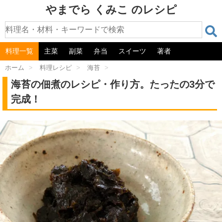
やまでら くみこ のレシピ
料理一覧
主菜
副菜
弁当
スイーツ
著者
ホーム
>
料理レシピ
>
海苔
>
海苔の佃煮のレシピ・作り方。たったの3分で
完成！