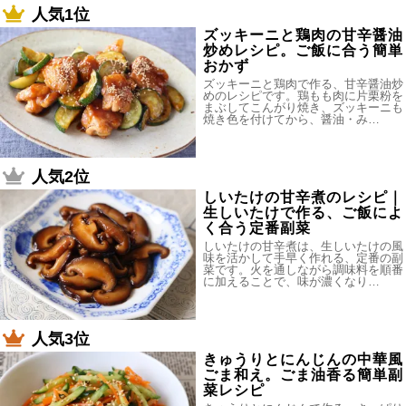
人気1位
ズッキーニと鶏肉の甘辛醤油
炒めレシピ。ご飯に合う簡単
おかず
ズッキーニと鶏肉で作る、甘辛醤油炒
めのレシピです。鶏もも肉に片栗粉を
まぶしてこんがり焼き、ズッキーニも
焼き色を付けてから、醤油・み…
人気2位
しいたけの甘辛煮のレシピ｜
生しいたけで作る、ご飯によ
く合う定番副菜
しいたけの甘辛煮は、生しいたけの風
味を活かして手早く作れる、定番の副
菜です。火を通しながら調味料を順番
に加えることで、味が濃くなり…
人気3位
きゅうりとにんじんの中華風
ごま和え。ごま油香る簡単副
菜レシピ