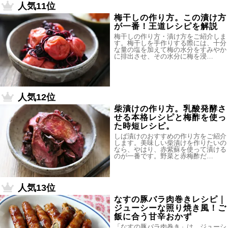
人気11位
梅干しの作り方。この漬け方
が一番！王道レシピを解説
梅干しの作り方・漬け方をご紹介しま
す。梅干しを手作りする際には、十分
な量の塩を加えて梅の水分をすみやか
に排出させ、その水分に梅を浸…
人気12位
柴漬けの作り方。乳酸発酵さ
せる本格レシピと梅酢を使っ
た時短レシピ。
しば漬けのおすすめの作り方をご紹介
します。美味しい柴漬けを作りたいの
なら、やはり、赤紫蘇を使って漬ける
のが一番です。野菜と赤梅酢だ…
人気13位
なすの豚バラ肉巻きレシピ｜
ジューシーな照り焼き風！ご
飯に合う甘辛おかず
「なすの豚バラ肉巻き」は、ジューシ