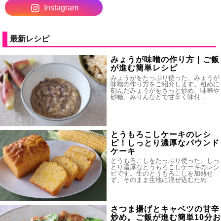
Instagram
最新レシピ
みょうが味噌の作り方｜ご飯
が進む簡単レシピ
みょうがをたっぷり使った、みょうが
味噌の作り方をご紹介します。粗めに
刻んだみょうがをさっと炒め、味噌や
砂糖、みりんなどで甘辛く味付…
とうもろこしケーキのレシ
ピ！しっとり濃厚なパウンド
ケーキ
とうもろこしをたっぷり使った、しっ
とり濃厚なとうもろこしケーキのレシ
ピです。生のとうもろこしを加熱せ
ず、そのまま生地に混ぜ込むため…
さつま揚げとキャベツの甘辛
炒め。ご飯が進む簡単10分お