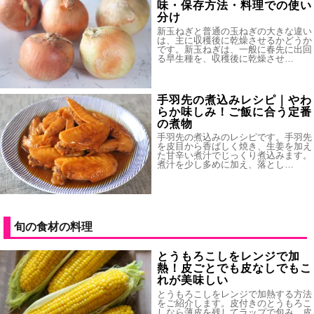
味・保存方法・料理での使い
分け
新玉ねぎと普通の玉ねぎの大きな違い
は、主に収穫後に乾燥させるかどうか
です。新玉ねぎは、一般に春先に出回
る早生種を、収穫後に乾燥させ…
手羽先の煮込みレシピ｜やわ
らか味しみ！ご飯に合う定番
の煮物
手羽先の煮込みのレシピです。手羽先
を皮目から香ばしく焼き、生姜を加え
た甘辛い煮汁でじっくり煮込みます。
煮汁を少し多めに加え、落とし…
旬の食材の料理
とうもろこしをレンジで加
熱！皮ごとでも皮なしでもこ
れが美味しい
とうもろこしをレンジで加熱する方法
をご紹介します。皮付きのとうもろこ
しなら薄皮を残してラップで包み、皮