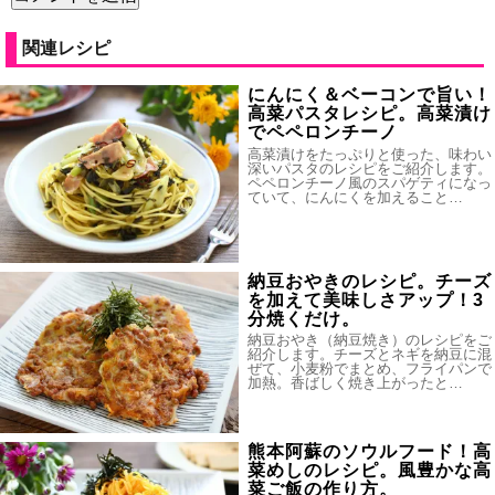
関連レシピ
にんにく＆ベーコンで旨い！
高菜パスタレシピ。高菜漬け
でペペロンチーノ
高菜漬けをたっぷりと使った、味わい
深いパスタのレシピをご紹介します。
ペペロンチーノ風のスパゲティになっ
ていて、にんにくを加えること…
納豆おやきのレシピ。チーズ
を加えて美味しさアップ！3
分焼くだけ。
納豆おやき（納豆焼き）のレシピをご
紹介します。チーズとネギを納豆に混
ぜて、小麦粉でまとめ、フライパンで
加熱。香ばしく焼き上がったと…
熊本阿蘇のソウルフード！高
菜めしのレシピ。風豊かな高
菜ご飯の作り方。