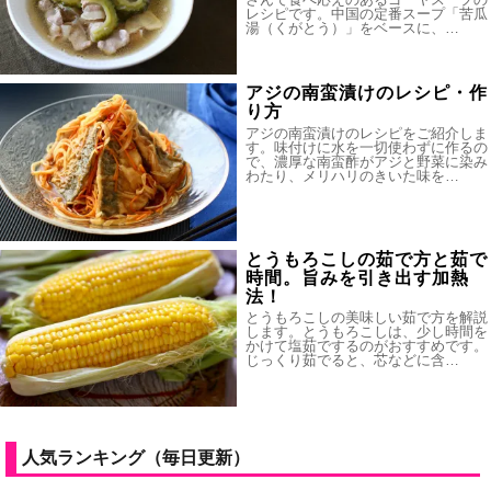
レシピです。中国の定番スープ「苦瓜
湯（くがとう）」をベースに、…
アジの南蛮漬けのレシピ・作
り方
アジの南蛮漬けのレシピをご紹介しま
す。味付けに水を一切使わずに作るの
で、濃厚な南蛮酢がアジと野菜に染み
わたり、メリハリのきいた味を…
とうもろこしの茹で方と茹で
時間。旨みを引き出す加熱
法！
とうもろこしの美味しい茹で方を解説
します。とうもろこしは、少し時間を
かけて塩茹でするのがおすすめです。
じっくり茹でると、芯などに含…
人気ランキング（毎日更新）