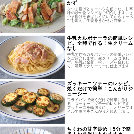
かず
さつま揚げとキャベツを使った、甘辛
味の炒め物レシピをご紹介します。さ
つま揚げを香ばしく焼いてからキャベ
ツを加え、生姜をきかせた甘辛…
牛乳カルボナーラの簡単レシ
ピ。全卵で作る！生クリーム
なし
牛乳で作るカルボナーラの簡単レシピ
をご紹介します。生クリームは使わ
ず、牛乳と全卵、粉チーズを合わせ
て、濃厚でクリーミーに仕上げます…
ズッキーニソテーのレシピ。
焼くだけで簡単！こんがりジ
ューシー
フライパンで焼くだけで簡単に作れ
る、ズッキーニソテーのレシピです。
ズッキーニを輪切りにし、オリーブオ
イルで両面をこんがりと焼き、塩…
ちくわの甘辛炒め｜5分で簡