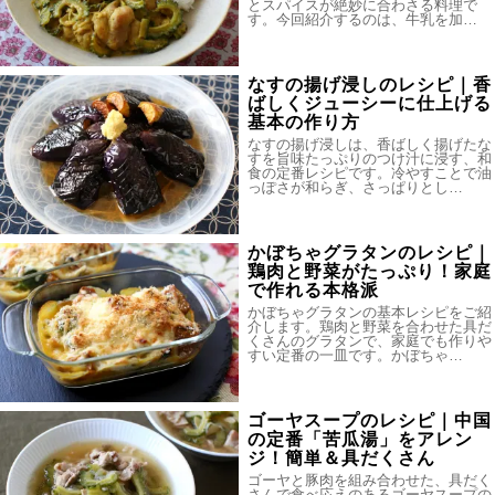
とスパイスが絶妙に合わさる料理で
す。今回紹介するのは、牛乳を加…
なすの揚げ浸しのレシピ｜香
ばしくジューシーに仕上げる
基本の作り方
なすの揚げ浸しは、香ばしく揚げたな
すを旨味たっぷりのつけ汁に浸す、和
食の定番レシピです。冷やすことで油
っぽさが和らぎ、さっぱりとし…
かぼちゃグラタンのレシピ｜
鶏肉と野菜がたっぷり！家庭
で作れる本格派
かぼちゃグラタンの基本レシピをご紹
介します。鶏肉と野菜を合わせた具だ
くさんのグラタンで、家庭でも作りや
すい定番の一皿です。かぼちゃ…
ゴーヤスープのレシピ｜中国
の定番「苦瓜湯」をアレン
ジ！簡単＆具だくさん
ゴーヤと豚肉を組み合わせた、具だく
さんで食べ応えのあるゴーヤスープの