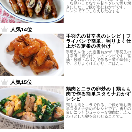
ーな豚バラとなすを甘辛ダレで照り焼
きにした、ご飯が進むおかずです。
レンジで下ごしらえしたなすを…
人気14位
手羽先の甘辛煮のレシピ｜フ
ライパンで簡単、照りよく仕
上がる定番の煮付け
手羽先を使った定番おかず「手羽先の
甘辛煮（煮付け）」のレシピです。醤
油・砂糖・みりんで作る王道の味付け
で、照りよく仕上がり、ごはん…
人気15位
鶏肉とニラの卵炒め｜鶏もも
肉で作る簡単スタミナおかず
レシピ
鶏もも肉とニラで作る、ご飯が進む簡
単スタミナ炒めのレシピです。香りの
良いニラとジューシーな鶏肉に、ふん
わりとした卵を合わせることで…