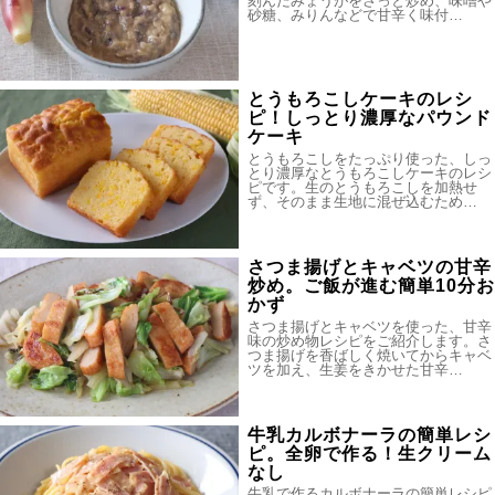
刻んだみょうがをさっと炒め、味噌や
砂糖、みりんなどで甘辛く味付…
とうもろこしケーキのレシ
ピ！しっとり濃厚なパウンド
ケーキ
とうもろこしをたっぷり使った、しっ
とり濃厚なとうもろこしケーキのレシ
ピです。生のとうもろこしを加熱せ
ず、そのまま生地に混ぜ込むため…
さつま揚げとキャベツの甘辛
炒め。ご飯が進む簡単10分お
かず
さつま揚げとキャベツを使った、甘辛
味の炒め物レシピをご紹介します。さ
つま揚げを香ばしく焼いてからキャベ
ツを加え、生姜をきかせた甘辛…
牛乳カルボナーラの簡単レシ
ピ。全卵で作る！生クリーム
なし
牛乳で作るカルボナーラの簡単レシピ