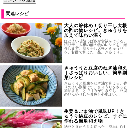
関連レシピ
大人の箸休め！切り干し大根
の酢の物レシピ。きゅうりを
加えて味わい深く
ほどよい甘酸っぱさが食欲をそそる、
切り干し大根の酢の物のレシピをご紹
介します。切り干し大根ときゅうり
を、甘酢で和えた一品。きゅうり…
きゅうりと豆腐のねぎ油和え
｜さっぱりおいしい、簡単副
菜レシピ
きゅうりと豆腐をねぎ油で和える、香
りのよい副菜です。きゅうりをさっと
加熱することで甘みが引き立ち、豆腐
のひんやりした食感と心地よい…
生姜＆ごま油で風味UP！き
ゅうり納豆のレシピ。すぐに
作れる簡単和え物
納豆ときゅうりを使った、簡単に作れ