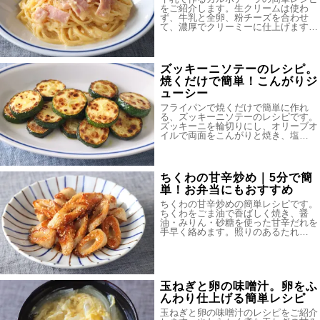
をご紹介します。生クリームは使わ
ず、牛乳と全卵、粉チーズを合わせ
て、濃厚でクリーミーに仕上げます…
ズッキーニソテーのレシピ。
焼くだけで簡単！こんがりジ
ューシー
フライパンで焼くだけで簡単に作れ
る、ズッキーニソテーのレシピです。
ズッキーニを輪切りにし、オリーブオ
イルで両面をこんがりと焼き、塩…
ちくわの甘辛炒め｜5分で簡
単！お弁当にもおすすめ
ちくわの甘辛炒めの簡単レシピです。
ちくわをごま油で香ばしく焼き、醤
油・みりん・砂糖を使った甘辛だれを
手早く絡めます。照りのあるたれ…
玉ねぎと卵の味噌汁。卵をふ
んわり仕上げる簡単レシピ
玉ねぎと卵の味噌汁のレシピをご紹介