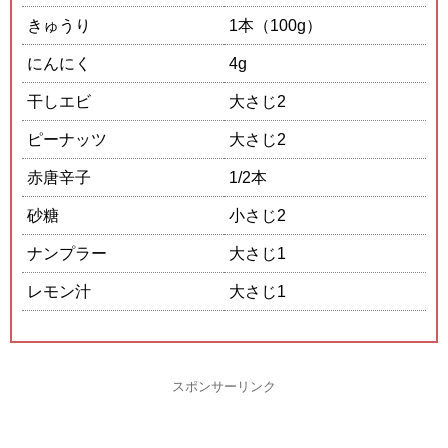
きゅうり
1本（100g）
にんにく
4g
干しエビ
大さじ2
ピーナッツ
大さじ2
赤唐辛子
1/2本
砂糖
小さじ2
ナンプラー
大さじ1
レモン汁
大さじ1
スポンサーリンク