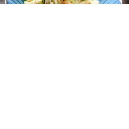
レシピ動画
手軽に本場風！切り干し大根ときゅうりのソム
タム