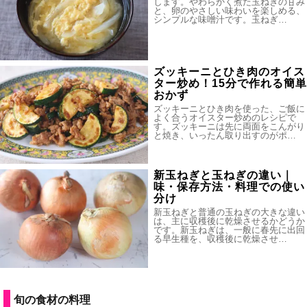
します。やわらかく煮た玉ねぎの甘み
と、卵のやさしい味わいを楽しめる、
シンプルな味噌汁です。玉ねぎ…
ズッキーニとひき肉のオイス
ター炒め！15分で作れる簡単
おかず
ズッキーニとひき肉を使った、ご飯に
よく合うオイスター炒めのレシピで
す。ズッキーニは先に両面をこんがり
と焼き、いったん取り出すのがポ…
新玉ねぎと玉ねぎの違い｜
味・保存方法・料理での使い
分け
新玉ねぎと普通の玉ねぎの大きな違い
は、主に収穫後に乾燥させるかどうか
です。新玉ねぎは、一般に春先に出回
る早生種を、収穫後に乾燥させ…
旬の食材の料理