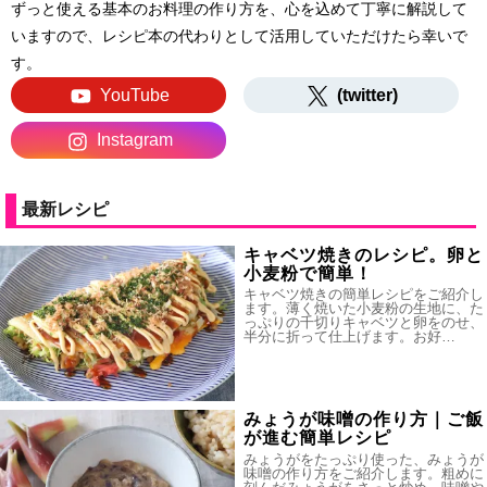
ずっと使える基本のお料理の作り方を、心を込めて丁寧に解説して
いますので、レシピ本の代わりとして活用していただけたら幸いで
す。
YouTube
(twitter)
Instagram
最新レシピ
キャベツ焼きのレシピ。卵と
小麦粉で簡単！
キャベツ焼きの簡単レシピをご紹介し
ます。薄く焼いた小麦粉の生地に、た
っぷりの千切りキャベツと卵をのせ、
半分に折って仕上げます。お好…
みょうが味噌の作り方｜ご飯
が進む簡単レシピ
みょうがをたっぷり使った、みょうが
味噌の作り方をご紹介します。粗めに