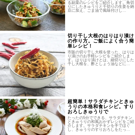
る副菜のレシピをご紹介します。角切
りにしたきゅうりと千切りの生姜を納
豆に加え、ごま油で風味付けし…
切り干し大根のはりはり漬け
の作り方。ご飯によく合う簡
単レシピ！
市販の切り干し大根を使った、はりは
り漬けのお手軽レシピをご紹介しま
す。はりはり漬けとは、細切りにした
干し大根を、酢としょう油などに…
超簡単！サラダチキンときゅ
うりの本格和食レシピ。すり
おろしきゅうりで
たったの5分でできる、サラダチキン
ときゅうりの和風おかずレシピをご紹
介します。サラダチキンを手でほぐ
し、きゅうりのすりおろしをたっ…