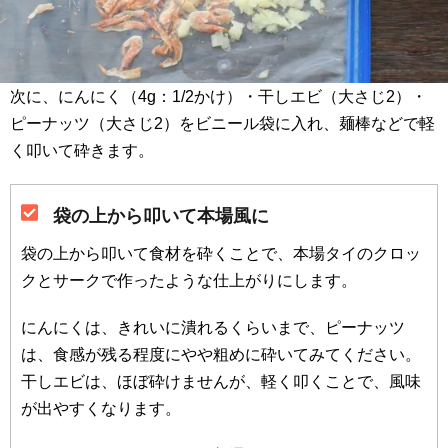
次に、にんにく（4g：1/2かけ）・干しエビ（大さじ2）・
ピーナッツ（大さじ2）をビニール袋に入れ、麺棒などで軽
く叩いて砕きます。
袋の上から叩いて本場風に
袋の上から叩いて食材を砕くことで、本場タイのクロッ
クとサークで作ったような仕上がりにします。
にんにくは、きれいに潰れるくらいまで、ピーナッツ
は、食感が残る程度にやや粗めに砕いてみてください。
干しエビは、ほぼ砕けませんが、軽く叩くことで、風味
が出やすくなります。