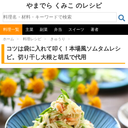
やまでら くみこ のレシピ
料理一覧
主菜
副菜
弁当
スイーツ
著者
ホーム
>
料理レシピ
>
きゅうり
>
コツは袋に入れて叩く！本場風ソムタムレシ
ピ。切り干し大根と胡瓜で代用