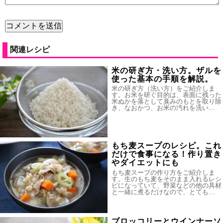
関連レシピ
米の研ぎ方・洗い方。ザルを
使った基本の手順を解説。
米の研ぎ方（洗い方）をご紹介しま
す。お米を研ぐ目的は、表面に残った
米ぬかを落として臭みのもとを取り除
き、なおかつ、お米の汚れを洗い…
もち麦スープのレシピ。これ
だけで食事になる！作り置き
やダイエットにも
もち麦スープの作り方をご紹介しま
す。生のもち麦をそのまま入れるレシ
ピになっていて、野菜などの他の具材
と一緒に煮るだけなので、とても…
ブロッコリーとウインナーソ