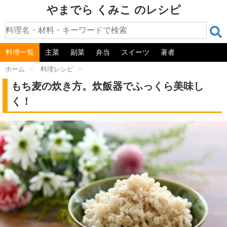
やまでら くみこ のレシピ
料理一覧
主菜
副菜
弁当
スイーツ
著者
ホーム
>
料理レシピ
>
もち麦の炊き方。炊飯器でふっくら美味し
く！