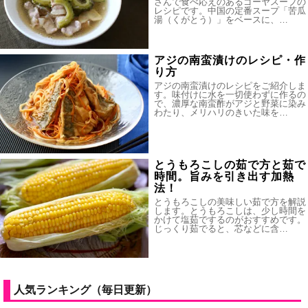
さんで食べ応えのあるゴーヤスープの
レシピです。中国の定番スープ「苦瓜
湯（くがとう）」をベースに、…
アジの南蛮漬けのレシピ・作
り方
アジの南蛮漬けのレシピをご紹介しま
す。味付けに水を一切使わずに作るの
で、濃厚な南蛮酢がアジと野菜に染み
わたり、メリハリのきいた味を…
とうもろこしの茹で方と茹で
時間。旨みを引き出す加熱
法！
とうもろこしの美味しい茹で方を解説
します。とうもろこしは、少し時間を
かけて塩茹でするのがおすすめです。
じっくり茹でると、芯などに含…
人気ランキング（毎日更新）