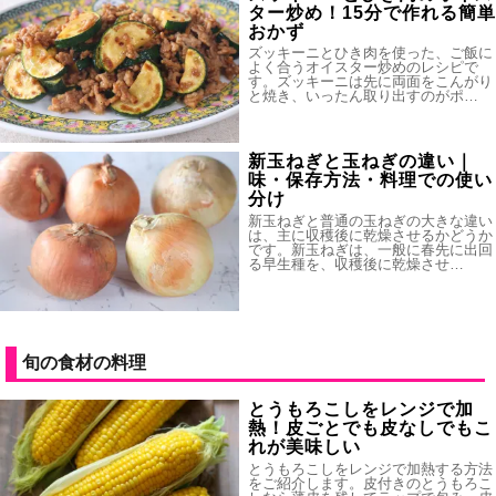
ター炒め！15分で作れる簡単
おかず
ズッキーニとひき肉を使った、ご飯に
よく合うオイスター炒めのレシピで
す。ズッキーニは先に両面をこんがり
と焼き、いったん取り出すのがポ…
新玉ねぎと玉ねぎの違い｜
味・保存方法・料理での使い
分け
新玉ねぎと普通の玉ねぎの大きな違い
は、主に収穫後に乾燥させるかどうか
です。新玉ねぎは、一般に春先に出回
る早生種を、収穫後に乾燥させ…
旬の食材の料理
とうもろこしをレンジで加
熱！皮ごとでも皮なしでもこ
れが美味しい
とうもろこしをレンジで加熱する方法
をご紹介します。皮付きのとうもろこ