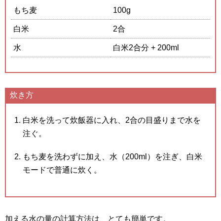
もち麦
100
g
白米
2
合
水
白米
2
合分 +
200
ml
炊き方
白米を洗って炊飯器に入れ、
2
合の目盛りまで水を
注ぐ。
もち麦を洗わずに加え、水（
200
ml）を注ぎ、白米
モードで普通に炊く。
加える水の量の計算方法は、とても簡単です。