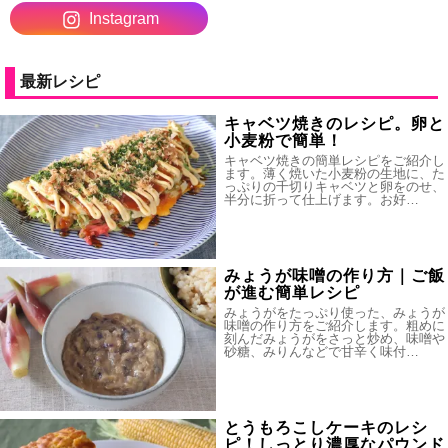
Instagram
最新レシピ
キャベツ焼きのレシピ。卵と
小麦粉で簡単！
キャベツ焼きの簡単レシピをご紹介し
ます。薄く焼いた小麦粉の生地に、た
っぷりの千切りキャベツと卵をのせ、
半分に折って仕上げます。お好…
みょうが味噌の作り方｜ご飯
が進む簡単レシピ
みょうがをたっぷり使った、みょうが
味噌の作り方をご紹介します。粗めに
刻んだみょうがをさっと炒め、味噌や
砂糖、みりんなどで甘辛く味付…
とうもろこしケーキのレシ
ピ！しっとり濃厚なパウンド