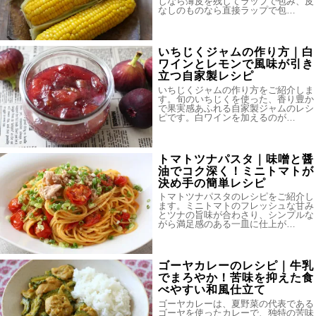
しなら薄皮を残してラップで包み、皮
なしのものなら直接ラップで包…
いちじくジャムの作り方｜白
ワインとレモンで風味が引き
立つ自家製レシピ
いちじくジャムの作り方をご紹介しま
す。旬のいちじくを使った、香り豊か
で果実感あふれる自家製ジャムのレシ
ピです。白ワインを加えるのが…
トマトツナパスタ｜味噌と醤
油でコク深く！ミニトマトが
決め手の簡単レシピ
トマトツナパスタのレシピをご紹介し
ます。ミニトマトのフレッシュな甘み
とツナの旨味が合わさり、シンプルな
がら満足感のある一皿に仕上が…
ゴーヤカレーのレシピ｜牛乳
でまろやか！苦味を抑えた食
べやすい和風仕立て
ゴーヤカレーは、夏野菜の代表である
ゴーヤを使ったカレーで、独特の苦味