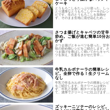
ケーキ
とうもろこしをたっぷり使った、しっ
とり濃厚なとうもろこしケーキのレシ
ピです。生のとうもろこしを加熱せ
ず、そのまま生地に混ぜ込むため…
さつま揚げとキャベツの甘辛
炒め。ご飯が進む簡単10分お
かず
さつま揚げとキャベツを使った、甘辛
味の炒め物レシピをご紹介します。さ
つま揚げを香ばしく焼いてからキャベ
ツを加え、生姜をきかせた甘辛…
牛乳カルボナーラの簡単レシ
ピ。全卵で作る！生クリーム
なし
牛乳で作るカルボナーラの簡単レシピ
をご紹介します。生クリームは使わ
ず、牛乳と全卵、粉チーズを合わせ
て、濃厚でクリーミーに仕上げます…
ズッキーニソテーのレシピ。