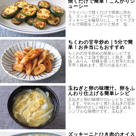
焼くだけで簡単！こんがりジ
ューシー
フライパンで焼くだけで簡単に作れ
る、ズッキーニソテーのレシピです。
ズッキーニを輪切りにし、オリーブオ
イルで両面をこんがりと焼き、塩…
ちくわの甘辛炒め｜5分で簡
単！お弁当にもおすすめ
ちくわの甘辛炒めの簡単レシピです。
ちくわをごま油で香ばしく焼き、醤
油・みりん・砂糖を使った甘辛だれを
手早く絡めます。照りのあるたれ…
玉ねぎと卵の味噌汁。卵をふ
んわり仕上げる簡単レシピ
玉ねぎと卵の味噌汁のレシピをご紹介
します。やわらかく煮た玉ねぎの甘み
と、卵のやさしい味わいを楽しめる、
シンプルな味噌汁です。玉ねぎ…
ズッキーニとひき肉のオイス