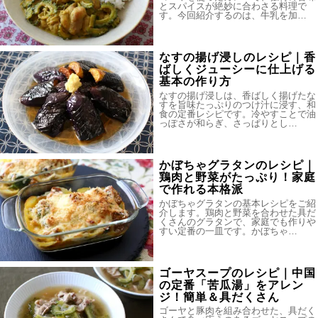
とスパイスが絶妙に合わさる料理で
す。今回紹介するのは、牛乳を加…
なすの揚げ浸しのレシピ｜香
ばしくジューシーに仕上げる
基本の作り方
なすの揚げ浸しは、香ばしく揚げたな
すを旨味たっぷりのつけ汁に浸す、和
食の定番レシピです。冷やすことで油
っぽさが和らぎ、さっぱりとし…
かぼちゃグラタンのレシピ｜
鶏肉と野菜がたっぷり！家庭
で作れる本格派
かぼちゃグラタンの基本レシピをご紹
介します。鶏肉と野菜を合わせた具だ
くさんのグラタンで、家庭でも作りや
すい定番の一皿です。かぼちゃ…
ゴーヤスープのレシピ｜中国
の定番「苦瓜湯」をアレン
ジ！簡単＆具だくさん
ゴーヤと豚肉を組み合わせた、具だく