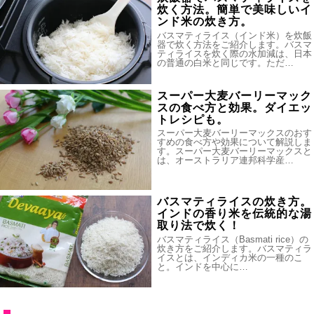
炊く方法。簡単で美味しいイ
ンド米の炊き方。
バスマティライス（インド米）を炊飯
器で炊く方法をご紹介します。バスマ
ティライスを炊く際の水加減は、日本
の普通の白米と同じです。ただ…
スーパー大麦バーリーマック
スの食べ方と効果。ダイエッ
トレシピも。
スーパー大麦バーリーマックスのおす
すめの食べ方や効果について解説しま
す。スーパー大麦バーリーマックスと
は、オーストラリア連邦科学産…
バスマティライスの炊き方。
インドの香り米を伝統的な湯
取り法で炊く！
バスマティライス（Basmati rice）の
炊き方をご紹介します。バスマティラ
イスとは、インディカ米の一種のこ
と。インドを中心に…