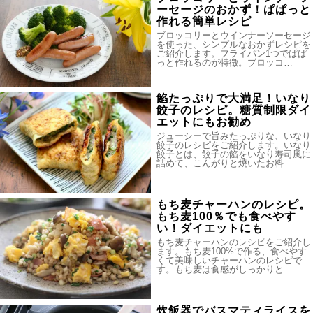
ーセージのおかず！ぱぱっと
作れる簡単レシピ
ブロッコリーとウインナーソーセージ
を使った、シンプルなおかずレシピを
ご紹介します。フライパン1つでぱぱ
っと作れるのが特徴。ブロッコ…
餡たっぷりで大満足！いなり
餃子のレシピ。糖質制限ダイ
エットにもお勧め
ジューシーで旨みたっぷりな、いなり
餃子のレシピをご紹介します。いなり
餃子とは、餃子の餡をいなり寿司風に
詰めて、こんがりと焼いたお料…
もち麦チャーハンのレシピ。
もち麦100％でも食べやす
い！ダイエットにも
もち麦チャーハンのレシピをご紹介し
ます。もち麦100%で作る、食べやす
くて美味しいチャーハンのレシピで
す。もち麦は食感がしっかりと…
炊飯器でバスマティライスを