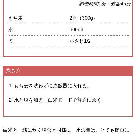
調理時間1分：炊飯45分
もち麦
2
合（
300
g）
水
600
ml
塩
小さじ1/2
炊き方
もち麦を洗わずに炊飯器に入れる。
水と塩を加え、白米モードで普通に炊く。
白米と一緒に炊く場合と同様に、水の量は、とても簡単に