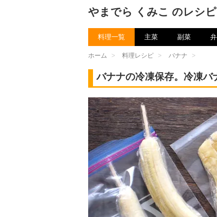
やまでら くみこ のレシピ
料理一覧
主菜
副菜
弁
ホーム
>
料理レシピ
>
バナナ
>
バナナの冷凍保存。冷凍バ