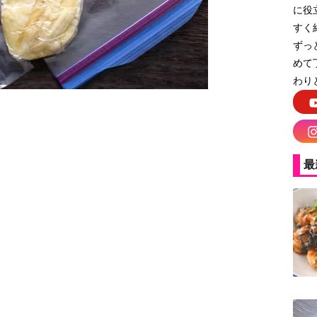
に役
すく
ずっ
めて
わり
最