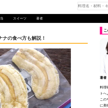
当
スイーツ
著者
こ
ナナの食べ方も解説！
著者
料理
トへ
この
に美