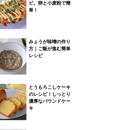
ピ。卵と小麦粉で簡
単！
みょうが味噌の作り
方｜ご飯が進む簡単
レシピ
とうもろこしケーキ
のレシピ！しっとり
濃厚なパウンドケー
キ