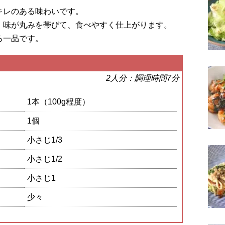
キレのある味わいです。
、味が丸みを帯びて、食べやすく仕上がります。
る一品です。
2人分：調理時間7分
1本（100g程度）
1個
小さじ1/3
小さじ1/2
小さじ1
少々