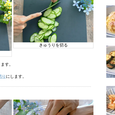
きゅうりを切る
します。
切り
にします。