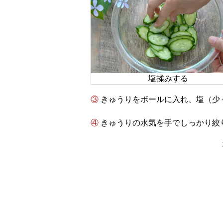
塩揉みする
③ きゅうりをボールに入れ、塩（
④ きゅうりの水気を手でしっかり絞