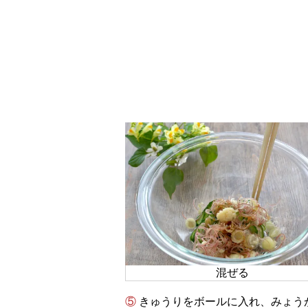
混ぜる
⑤ きゅうりをボールに入れ、みょうが・おろし生姜（小さじ1/3）・ごま油（小さじ