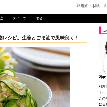
当
スイーツ
著者
こ
物レシピ。生姜とごま油で風味良く！
著者
料理
トへ
この
に美