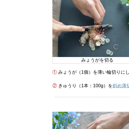
みょうがを切る
① みょうが（1個）を薄い輪切りに
② きゅうり（1本：100g）を
斜め薄