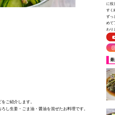
に役
すく
ずっ
めて
わり
と茗荷の和え物
最
ピをご紹介します。
おろし生姜・ごま油・醤油を混ぜたお料理です。