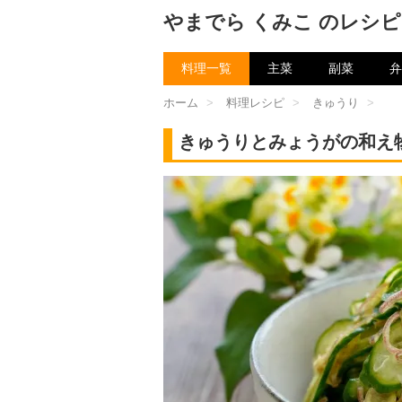
やまでら くみこ のレシピ
料理一覧
主菜
副菜
弁
ホーム
>
料理レシピ
>
きゅうり
>
きゅうりとみょうがの和え