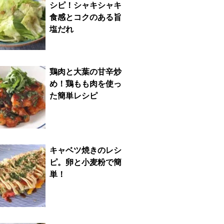
シピ！シャキシャキ
食感とコクのある旨
塩だれ
鶏肉と大葉の甘辛炒
め！鶏もも肉を使っ
た簡単レシピ
キャベツ焼きのレシ
ピ。卵と小麦粉で簡
単！