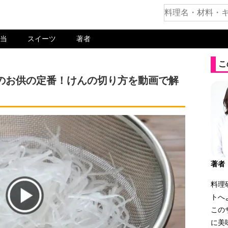
当
スイーツ
著者
こ
のお供の定番！けんの切り方を動画で解
著者
料理
トへ
この
に美