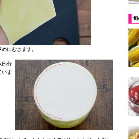
旬
厚めにむきます。
線部分
ていま