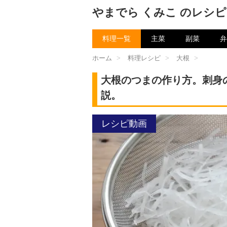
やまでら くみこ のレシピ
料理一覧
主菜
副菜
弁
ホーム
>
料理レシピ
>
大根
>
大根のつまの作り方。刺身
説。
レシピ動画