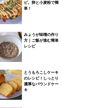
ピ。卵と小麦粉で簡
単！
みょうが味噌の作り
方｜ご飯が進む簡単
レシピ
とうもろこしケーキ
のレシピ！しっとり
濃厚なパウンドケー
キ