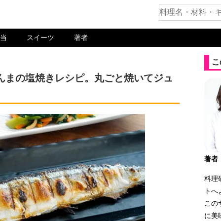
当
スイーツ
著者
こ
んまの塩焼きレシピ。丸ごと焼いてジュ
著者
料理
トへ
この
に美