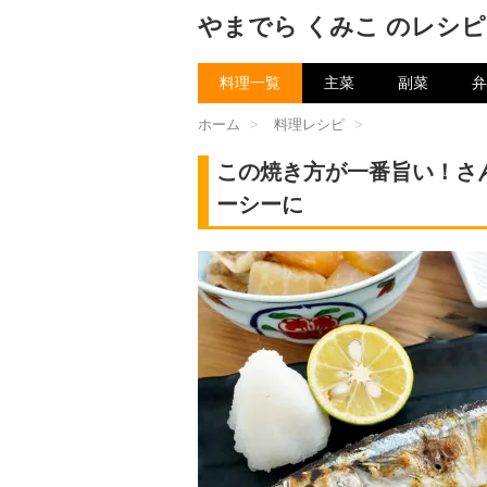
やまでら くみこ のレシピ
料理一覧
主菜
副菜
弁
ホーム
>
料理レシピ
>
この焼き方が一番旨い！さ
ーシーに