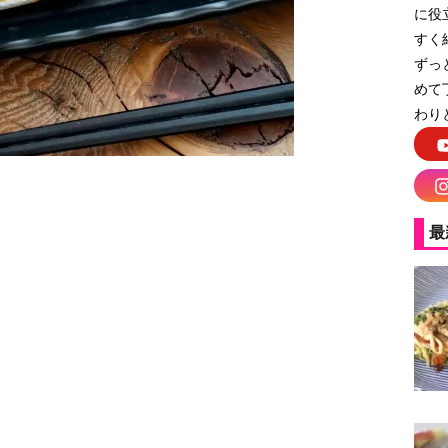
に役
すく
ずっ
めて
わり
最