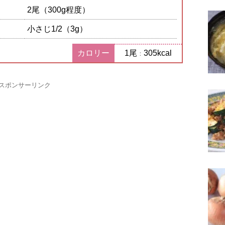
2尾（300g程度）
小さじ1/2（3g）
カロリー
1尾
305kcal
：
スポンサーリンク