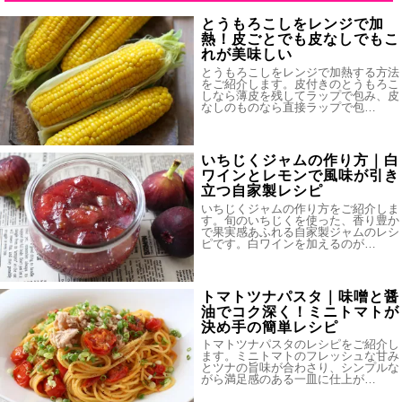
とうもろこしをレンジで加
熱！皮ごとでも皮なしでもこ
れが美味しい
とうもろこしをレンジで加熱する方法
をご紹介します。皮付きのとうもろこ
しなら薄皮を残してラップで包み、皮
なしのものなら直接ラップで包…
いちじくジャムの作り方｜白
ワインとレモンで風味が引き
立つ自家製レシピ
いちじくジャムの作り方をご紹介しま
す。旬のいちじくを使った、香り豊か
で果実感あふれる自家製ジャムのレシ
ピです。白ワインを加えるのが…
トマトツナパスタ｜味噌と醤
油でコク深く！ミニトマトが
決め手の簡単レシピ
トマトツナパスタのレシピをご紹介し
ます。ミニトマトのフレッシュな甘み
とツナの旨味が合わさり、シンプルな
がら満足感のある一皿に仕上が…