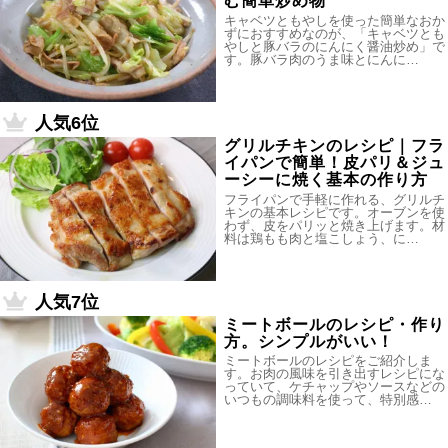
む簡単炒め物
キャベツともやしを使った簡単なおか
ずにおすすめなのが、「キャベツとも
やしと豚バラのにんにく醤油炒め」で
す。豚バラ肉のうま味とにんに…
人気6位
グリルチキンのレシピ｜フラ
イパンで簡単！皮パリ＆ジュ
ーシーに焼く基本の作り方
フライパンで手軽に作れる、グリルチ
キンの基本レシピです。オーブンを使
わず、皮をパリッと焼き上げます。材
料は鶏もも肉と塩こしょう、に…
人気7位
ミートボールのレシピ・作り
方。シンプルがいい！
ミートボールのレシピをご紹介しま
す。お肉の風味を引き出すレシピにな
っていて、ケチャップやソースなどの
いつもの調味料を使って、特別感…