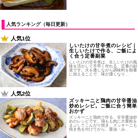
人気ランキング（毎日更新）
人気1位
しいたけの甘辛煮のレシピ｜
生しいたけで作る、ご飯によ
く合う定番副菜
しいたけの甘辛煮は、生しいたけの風
味を活かして手早く作れる、定番の副
菜です。火を通しながら調味料を順番
に加えることで、味が濃くなり…
人気2位
ズッキーニと鶏肉の甘辛醤油
炒めレシピ。ご飯に合う簡単
おかず
ズッキーニと鶏肉で作る、甘辛醤油炒
めのレシピです。鶏もも肉に片栗粉を
まぶしてこんがり焼き、ズッキーニも
焼き色を付けてから、醤油・み…