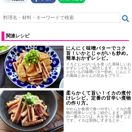
関連レシピ
にんにく味噌バターでコク
旨！いかとじゃがいも炒め。
簡単おかずレシピ。
イカとじゃがいもを使った美味しいお
かずレシピをご紹介します。イカ＆じ
ゃがいもの味噌バター炒め。にんにく
の風味とみりんの甘みをプラス…
柔らかくて旨い！イカの煮付
けレシピ。定番の甘辛い煮物
の作り方。
やわらか食感で食べやすい、イカの煮
物の簡単レシピをご紹介します。調理
の一番のコツは、火をサッと通すこと
です。イカは加熱しすぎるとか…