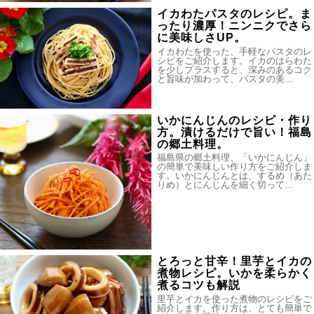
イカわたパスタのレシピ。ま
ったり濃厚！ニンニクでさら
に美味しさUP。
イカわたを使った、手軽なパスタのレ
シピをご紹介します。イカのはらわた
を少しプラスすると、深みのあるコク
と旨味が加わって、パスタの美…
いかにんじんのレシピ・作り
方。漬けるだけで旨い！福島
の郷土料理。
福島県の郷土料理、「いかにんじん」
の簡単で美味しい作り方をご紹介しま
す。いかにんじんとは、するめ（あた
りめ）とにんじんを細く切って…
とろっと甘辛！里芋とイカの
煮物レシピ。いかを柔らかく
煮るコツも解説
里芋とイカを使った煮物のレシピをご
紹介します。作り方は、とても簡単で