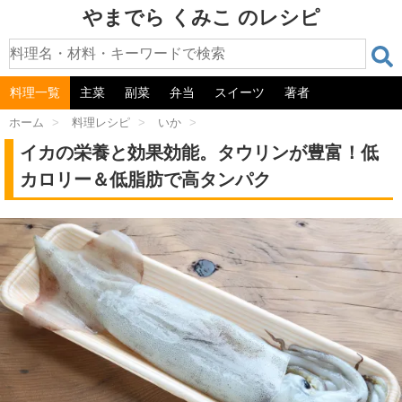
やまでら くみこ のレシピ
料理一覧
主菜
副菜
弁当
スイーツ
著者
ホーム
>
料理レシピ
>
いか
>
イカの栄養と効果効能。タウリンが豊富！低
カロリー＆低脂肪で高タンパク