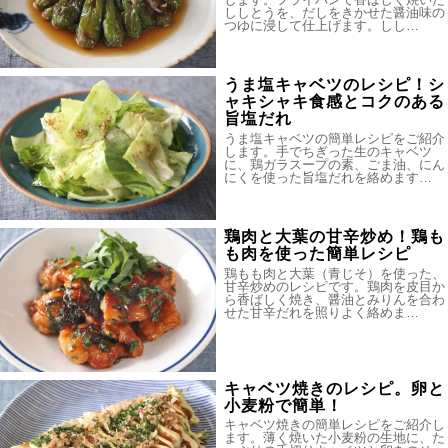
ししとうを、だしをきかせた醤油味の
つゆに浸して仕上げます。しし…
うま塩キャベツのレシピ！シ
ャキシャキ食感とコクのある
旨塩だれ
うま塩キャベツの簡単レシピをご紹介
します。手でちぎった生のキャベツ
に、鶏ガラスープの素、ごま油、にん
にくを使った旨塩だれを絡めます…
鶏肉と大葉の甘辛炒め！鶏も
も肉を使った簡単レシピ
鶏もも肉と大葉（青じそ）を使った、
甘辛炒めのレシピです。鶏肉を皮目か
ら香ばしく焼き、醤油とみりんを合わ
せた甘辛だれを照りよく絡めま…
キャベツ焼きのレシピ。卵と
小麦粉で簡単！
キャベツ焼きの簡単レシピをご紹介し
ます。薄く焼いた小麦粉の生地に、た