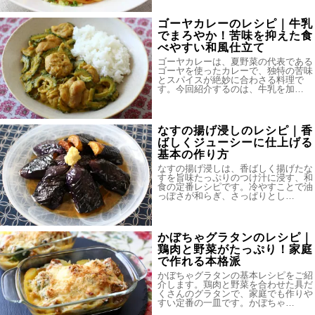
ゴーヤカレーのレシピ｜牛乳
でまろやか！苦味を抑えた食
べやすい和風仕立て
ゴーヤカレーは、夏野菜の代表である
ゴーヤを使ったカレーで、独特の苦味
とスパイスが絶妙に合わさる料理で
す。今回紹介するのは、牛乳を加…
なすの揚げ浸しのレシピ｜香
ばしくジューシーに仕上げる
基本の作り方
なすの揚げ浸しは、香ばしく揚げたな
すを旨味たっぷりのつけ汁に浸す、和
食の定番レシピです。冷やすことで油
っぽさが和らぎ、さっぱりとし…
かぼちゃグラタンのレシピ｜
鶏肉と野菜がたっぷり！家庭
で作れる本格派
かぼちゃグラタンの基本レシピをご紹
介します。鶏肉と野菜を合わせた具だ
くさんのグラタンで、家庭でも作りや
すい定番の一皿です。かぼちゃ…