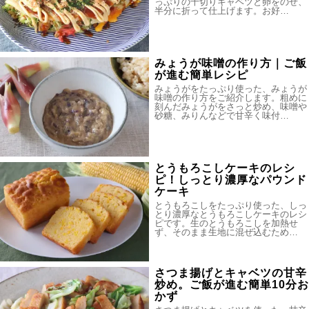
っぷりの千切りキャベツと卵をのせ、
半分に折って仕上げます。お好…
みょうが味噌の作り方｜ご飯
が進む簡単レシピ
みょうがをたっぷり使った、みょうが
味噌の作り方をご紹介します。粗めに
刻んだみょうがをさっと炒め、味噌や
砂糖、みりんなどで甘辛く味付…
とうもろこしケーキのレシ
ピ！しっとり濃厚なパウンド
ケーキ
とうもろこしをたっぷり使った、しっ
とり濃厚なとうもろこしケーキのレシ
ピです。生のとうもろこしを加熱せ
ず、そのまま生地に混ぜ込むため…
さつま揚げとキャベツの甘辛
炒め。ご飯が進む簡単10分お
かず