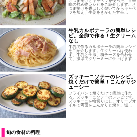
さつま揚げとキャベツを使った、甘辛
味の炒め物レシピをご紹介します。さ
つま揚げを香ばしく焼いてからキャベ
ツを加え、生姜をきかせた甘辛…
牛乳カルボナーラの簡単レシ
ピ。全卵で作る！生クリーム
なし
牛乳で作るカルボナーラの簡単レシピ
をご紹介します。生クリームは使わ
ず、牛乳と全卵、粉チーズを合わせ
て、濃厚でクリーミーに仕上げます…
ズッキーニソテーのレシピ。
焼くだけで簡単！こんがりジ
ューシー
フライパンで焼くだけで簡単に作れ
る、ズッキーニソテーのレシピです。
ズッキーニを輪切りにし、オリーブオ
イルで両面をこんがりと焼き、塩…
旬の食材の料理