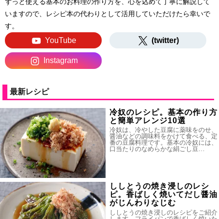
ずっと使える基本のお料理の作り方を、心を込めて丁寧に解説して
いますので、レシピ本の代わりとして活用していただけたら幸いで
す。
YouTube
(twitter)
Instagram
最新レシピ
冷奴のレシピ。基本の作り方
と簡単アレンジ10選
冷奴は、冷やした豆腐に薬味をのせ、
醤油などの調味料をかけて食べる、定
番の豆腐料理です。基本の冷奴には、
口当たりのなめらかな絹ごし豆…
ししとうの焼き浸しのレシ
ピ。香ばしく焼いてだし醤油
がじんわりなじむ
ししとうの焼き浸しのレシピをご紹介
します。フライパンで香ばしく焼いた