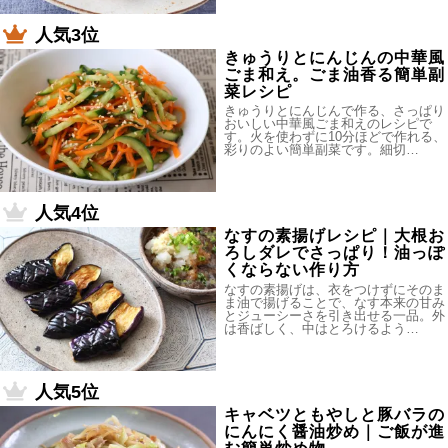
人気3位
きゅうりとにんじんの中華風
ごま和え。ごま油香る簡単副
菜レシピ
きゅうりとにんじんで作る、さっぱり
おいしい中華風ごま和えのレシピで
す。火を使わずに10分ほどで作れる、
彩りのよい簡単副菜です。細切…
人気4位
なすの素揚げレシピ｜大根お
ろしダレでさっぱり！油っぽ
くならない作り方
なすの素揚げは、衣をつけずにそのま
ま油で揚げることで、なす本来の甘み
とジューシーさを引き出せる一品。外
は香ばしく、中はとろけるよう…
人気5位
キャベツともやしと豚バラの
にんにく醤油炒め｜ご飯が進