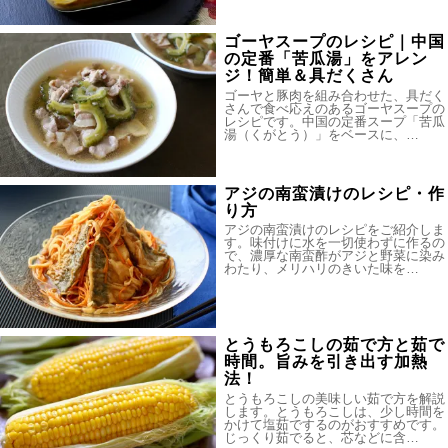
ゴーヤスープのレシピ｜中国
の定番「苦瓜湯」をアレン
ジ！簡単＆具だくさん
ゴーヤと豚肉を組み合わせた、具だく
さんで食べ応えのあるゴーヤスープの
レシピです。中国の定番スープ「苦瓜
湯（くがとう）」をベースに、…
アジの南蛮漬けのレシピ・作
り方
アジの南蛮漬けのレシピをご紹介しま
す。味付けに水を一切使わずに作るの
で、濃厚な南蛮酢がアジと野菜に染み
わたり、メリハリのきいた味を…
とうもろこしの茹で方と茹で
時間。旨みを引き出す加熱
法！
とうもろこしの美味しい茹で方を解説
します。とうもろこしは、少し時間を
かけて塩茹でするのがおすすめです。
じっくり茹でると、芯などに含…