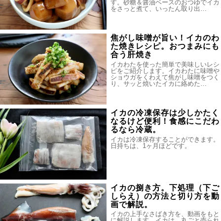
す。砂糖＆醤油ベースのおつゆでイカ
をさっと煮て、いったん取り出…
焦がし味噌が旨い！イカのわ
た焼きレシピ。おつまみにも
合う肝焼き
イカわたを使った簡単で美味しいレシ
ピをご紹介します。イカわたに味噌や
ショウガをくわえて焦がし味噌をつく
り、サッと焼いたイカに絡めた…
イカの冷凍保存は少しかたく
なるけど便利！食感にこだわ
るなら冷蔵。
イカは冷凍保存することができます。
日持ちは、1ヶ月ほどです。
イカの捌き方。下処理（下ご
しらえ）の方法と切り方を動
画で解説。
イカの上手なさばき方を、動画をもと
に解説します。イカは、丸ごと売られ