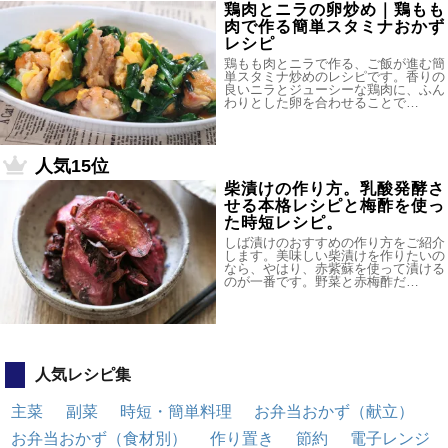
鶏肉とニラの卵炒め｜鶏もも
肉で作る簡単スタミナおかず
レシピ
鶏もも肉とニラで作る、ご飯が進む簡
単スタミナ炒めのレシピです。香りの
良いニラとジューシーな鶏肉に、ふん
わりとした卵を合わせることで…
人気15位
柴漬けの作り方。乳酸発酵さ
せる本格レシピと梅酢を使っ
た時短レシピ。
しば漬けのおすすめの作り方をご紹介
します。美味しい柴漬けを作りたいの
なら、やはり、赤紫蘇を使って漬ける
のが一番です。野菜と赤梅酢だ…
人気レシピ集
主菜
副菜
時短・簡単料理
お弁当おかず（献立）
お弁当おかず（食材別）
作り置き
節約
電子レンジ