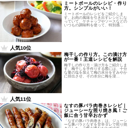
ミートボールのレシピ・作り
方。シンプルがいい！
ミートボールのレシピをご紹介しま
す。お肉の風味を引き出すレシピにな
っていて、ケチャップやソースなどの
いつもの調味料を使って、特別感…
人気10位
梅干しの作り方。この漬け方
が一番！王道レシピを解説
梅干しの作り方・漬け方をご紹介しま
す。梅干しを手作りする際には、十分
な量の塩を加えて梅の水分をすみやか
に排出させ、その水分に梅を浸…
人気11位
なすの豚バラ肉巻きレシピ｜
ジューシーな照り焼き風！ご
飯に合う甘辛おかず
「なすの豚バラ肉巻き」は、ジューシ
ーな豚バラとなすを甘辛ダレで照り焼