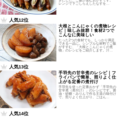
きにした、ご飯が進むおかずです。
レンジで下ごしらえしたなすを…
人気12位
大根とこんにゃくの煮物レシ
ピ｜味しみ抜群！食材2つで
こんなに美味しい
たった2つの食材でも、しっかり満足
できる一品に。シンプルな材料でご飯
がすすむ、「大根とこんにゃくの煮
物」のレシピをご紹介します。汁…
人気13位
手羽先の甘辛煮のレシピ｜フ
ライパンで簡単、照りよく仕
上がる定番の煮付け
手羽先を使った定番おかず「手羽先の
甘辛煮（煮付け）」のレシピです。醤
油・砂糖・みりんで作る王道の味付け
で、照りよく仕上がり、ごはん…
人気14位