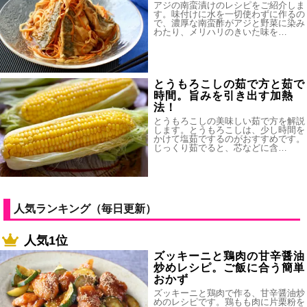
アジの南蛮漬けのレシピをご紹介しま
す。味付けに水を一切使わずに作るの
で、濃厚な南蛮酢がアジと野菜に染み
わたり、メリハリのきいた味を…
とうもろこしの茹で方と茹で
時間。旨みを引き出す加熱
法！
とうもろこしの美味しい茹で方を解説
します。とうもろこしは、少し時間を
かけて塩茹でするのがおすすめです。
じっくり茹でると、芯などに含…
人気ランキング（毎日更新）
人気1位
ズッキーニと鶏肉の甘辛醤油
炒めレシピ。ご飯に合う簡単
おかず
ズッキーニと鶏肉で作る、甘辛醤油炒
めのレシピです。鶏もも肉に片栗粉を