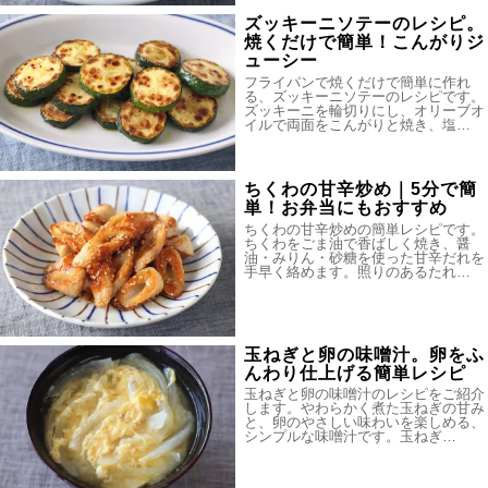
ズッキーニソテーのレシピ。
焼くだけで簡単！こんがりジ
ューシー
フライパンで焼くだけで簡単に作れ
る、ズッキーニソテーのレシピです。
ズッキーニを輪切りにし、オリーブオ
イルで両面をこんがりと焼き、塩…
ちくわの甘辛炒め｜5分で簡
単！お弁当にもおすすめ
ちくわの甘辛炒めの簡単レシピです。
ちくわをごま油で香ばしく焼き、醤
油・みりん・砂糖を使った甘辛だれを
手早く絡めます。照りのあるたれ…
玉ねぎと卵の味噌汁。卵をふ
んわり仕上げる簡単レシピ
玉ねぎと卵の味噌汁のレシピをご紹介
します。やわらかく煮た玉ねぎの甘み
と、卵のやさしい味わいを楽しめる、
シンプルな味噌汁です。玉ねぎ…