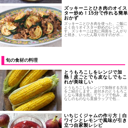
ズッキーニとひき肉のオイス
ター炒め！15分で作れる簡単
おかず
ズッキーニとひき肉を使った、ご飯に
よく合うオイスター炒めのレシピで
す。ズッキーニは先に両面をこんがり
と焼き、いったん取り出すのがポ…
旬の食材の料理
とうもろこしをレンジで加
熱！皮ごとでも皮なしでもこ
れが美味しい
とうもろこしをレンジで加熱する方法
をご紹介します。皮付きのとうもろこ
しなら薄皮を残してラップで包み、皮
なしのものなら直接ラップで包…
いちじくジャムの作り方｜白
ワインとレモンで風味が引き
立つ自家製レシピ