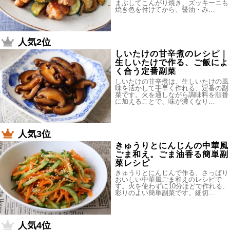
まぶしてこんがり焼き、ズッキーニも
焼き色を付けてから、醤油・み…
人気2位
しいたけの甘辛煮のレシピ｜
生しいたけで作る、ご飯によ
く合う定番副菜
しいたけの甘辛煮は、生しいたけの風
味を活かして手早く作れる、定番の副
菜です。火を通しながら調味料を順番
に加えることで、味が濃くなり…
人気3位
きゅうりとにんじんの中華風
ごま和え。ごま油香る簡単副
菜レシピ
きゅうりとにんじんで作る、さっぱり
おいしい中華風ごま和えのレシピで
す。火を使わずに10分ほどで作れる、
彩りのよい簡単副菜です。細切…
人気4位