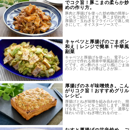
でコク旨！豚こまの柔らか炒
めの作り方。
豚肉と厚揚げを使った炒め物の簡単レ
シピをご紹介します。豚こま切れ肉・
厚揚げ・玉ねぎをフライパンで蒸し焼
きにして、オイスターソースで…
キャベツと厚揚げのごまポン
和え｜レンジで簡単！中華風
副菜
キャベツと厚揚げを使った、電子レン
ジだけで作れる簡単中華風副菜のレシ
ピです。ポン酢のさっぱり感にごま油
のコク、白ごまの香ばしさが加…
厚揚げのネギ味噌焼き。こん
がりコク旨！おすすめグリル
レシピ。
厚揚げとねぎ味噌を組み合わせた、簡
単おかずレシピをご紹介します。厚揚
げを丸ごとこんがりと焼いて、濃厚な
味わいの甘いねぎ噌だれをのせ…
なすと厚揚げの甘辛炒め。ご