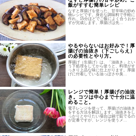
飯がすすむ簡単レシピ
なすと厚揚げを使った、甘辛味の炒め
物レシピです。身近な調味料で手軽に
作れ、15分ほどでご飯によく合うおか
ずが完成します。厚揚げは先…
やるやらないはお好みで！厚
揚げの油抜き（下ごしらえ）
の必要性とやり方。
厚揚げ（生揚げ）は、「油抜き」とい
う下処理をしてから使うと、料理がす
っきり上品な味に仕上がります。厚揚
げに付着している油っぽさや臭…
レンジで簡単！厚揚げの油抜
き。コツは中心まで十分に温
めること。
電子レンジを使って、厚揚げの油抜き
をする方法を解説します。油抜きをし
っかりとやりたい場合は鍋で茹でるの
が定番ですが、レンジを使うメ…