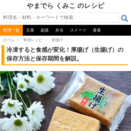
やまでら くみこ のレシピ
料理一覧
主菜
副菜
弁当
スイーツ
著者
ホーム
>
料理レシピ
>
厚揚げ
>
冷凍すると食感が変化！厚揚げ（生揚げ）の
保存方法と保存期間を解説。