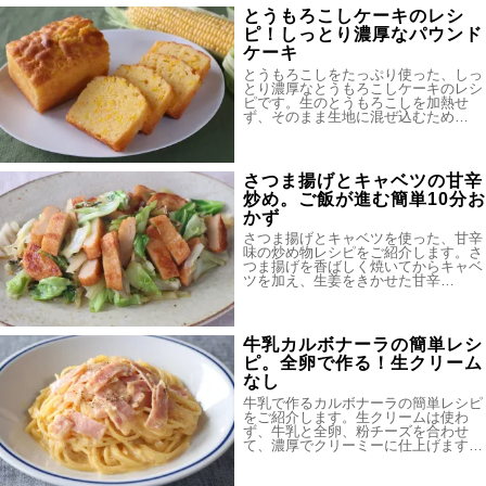
とうもろこしケーキのレシ
ピ！しっとり濃厚なパウンド
ケーキ
とうもろこしをたっぷり使った、しっ
とり濃厚なとうもろこしケーキのレシ
ピです。生のとうもろこしを加熱せ
ず、そのまま生地に混ぜ込むため…
さつま揚げとキャベツの甘辛
炒め。ご飯が進む簡単10分お
かず
さつま揚げとキャベツを使った、甘辛
味の炒め物レシピをご紹介します。さ
つま揚げを香ばしく焼いてからキャベ
ツを加え、生姜をきかせた甘辛…
牛乳カルボナーラの簡単レシ
ピ。全卵で作る！生クリーム
なし
牛乳で作るカルボナーラの簡単レシピ
をご紹介します。生クリームは使わ
ず、牛乳と全卵、粉チーズを合わせ
て、濃厚でクリーミーに仕上げます…