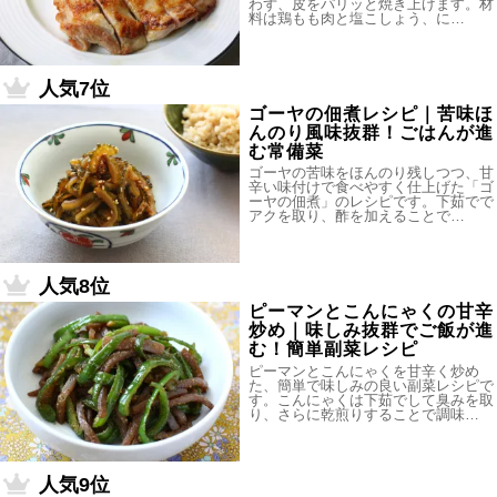
わず、皮をパリッと焼き上げます。材
料は鶏もも肉と塩こしょう、に…
人気7位
ゴーヤの佃煮レシピ｜苦味ほ
んのり風味抜群！ごはんが進
む常備菜
ゴーヤの苦味をほんのり残しつつ、甘
辛い味付けで食べやすく仕上げた「ゴ
ーヤの佃煮」のレシピです。下茹でで
アクを取り、酢を加えることで…
人気8位
ピーマンとこんにゃくの甘辛
炒め｜味しみ抜群でご飯が進
む！簡単副菜レシピ
ピーマンとこんにゃくを甘辛く炒め
た、簡単で味しみの良い副菜レシピで
す。こんにゃくは下茹でして臭みを取
り、さらに乾煎りすることで調味…
人気9位