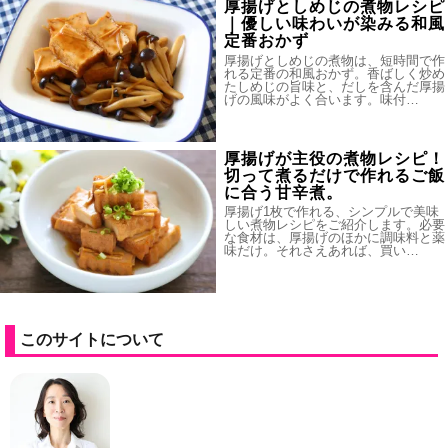
厚揚げとしめじの煮物レシピ
｜優しい味わいが染みる和風
定番おかず
厚揚げとしめじの煮物は、短時間で作
れる定番の和風おかず。香ばしく炒め
たしめじの旨味と、だしを含んだ厚揚
げの風味がよく合います。味付…
厚揚げが主役の煮物レシピ！
切って煮るだけで作れるご飯
に合う甘辛煮。
厚揚げ1枚で作れる、シンプルで美味
しい煮物レシピをご紹介します。必要
な食材は、厚揚げのほかに調味料と薬
味だけ。それさえあれば、買い…
このサイトについて