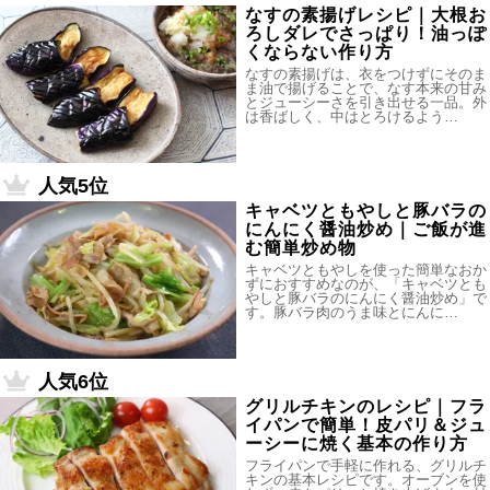
なすの素揚げレシピ｜大根お
ろしダレでさっぱり！油っぽ
くならない作り方
なすの素揚げは、衣をつけずにそのま
ま油で揚げることで、なす本来の甘み
とジューシーさを引き出せる一品。外
は香ばしく、中はとろけるよう…
人気5位
キャベツともやしと豚バラの
にんにく醤油炒め｜ご飯が進
む簡単炒め物
キャベツともやしを使った簡単なおか
ずにおすすめなのが、「キャベツとも
やしと豚バラのにんにく醤油炒め」で
す。豚バラ肉のうま味とにんに…
人気6位
グリルチキンのレシピ｜フラ
イパンで簡単！皮パリ＆ジュ
ーシーに焼く基本の作り方
フライパンで手軽に作れる、グリルチ
キンの基本レシピです。オーブンを使