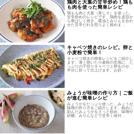
鶏肉と大葉の甘辛炒め！鶏も
も肉を使った簡単レシピ
鶏もも肉と大葉（青じそ）を使った、
甘辛炒めのレシピです。鶏肉を皮目か
ら香ばしく焼き、醤油とみりんを合わ
せた甘辛だれを照りよく絡めま…
キャベツ焼きのレシピ。卵と
小麦粉で簡単！
キャベツ焼きの簡単レシピをご紹介し
ます。薄く焼いた小麦粉の生地に、た
っぷりの千切りキャベツと卵をのせ、
半分に折って仕上げます。お好…
みょうが味噌の作り方｜ご飯
が進む簡単レシピ
みょうがをたっぷり使った、みょうが
味噌の作り方をご紹介します。粗めに
刻んだみょうがをさっと炒め、味噌や
砂糖、みりんなどで甘辛く味付…