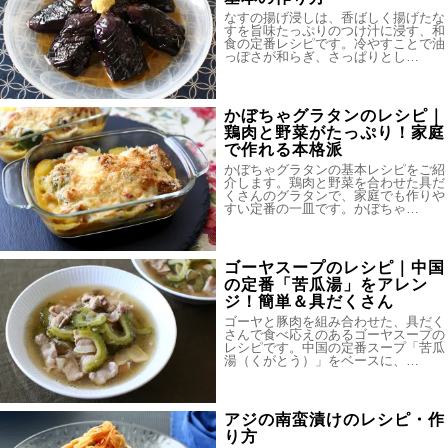
なすの揚げ浸しは、香ばしく揚げたな
すを旨味たっぷりのつけ汁に浸す、和
食の定番レシピです。冷やすことで油
っぽさが和らぎ、さっぱりとし…
かぼちゃグラタンのレシピ｜
鶏肉と野菜がたっぷり！家庭
で作れる本格派
かぼちゃグラタンの基本レシピをご紹
介します。鶏肉と野菜を合わせた具だ
くさんのグラタンで、家庭でも作りや
すい定番の一皿です。かぼちゃ…
ゴーヤスープのレシピ｜中国
の定番「苦瓜湯」をアレン
ジ！簡単＆具だくさん
ゴーヤと豚肉を組み合わせた、具だく
さんで食べ応えのあるゴーヤスープの
レシピです。中国の定番スープ「苦瓜
湯（くがとう）」をベースに、…
アジの南蛮漬けのレシピ・作
り方