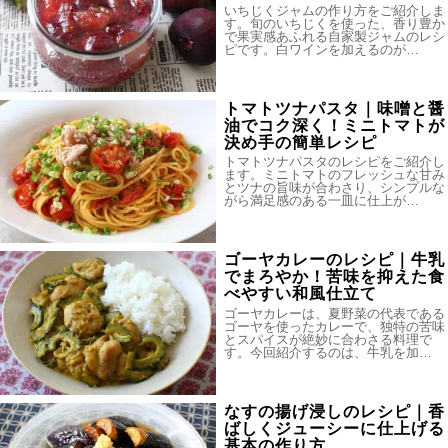
いちじくジャムの作り方をご紹介しま
す。旬のいちじくを使った、香り豊か
で果実感あふれる自家製ジャムのレシ
ピです。白ワインを加えるのが…
トマトツナパスタ｜味噌と醤
油でコク深く！ミニトマトが
決め手の簡単レシピ
トマトツナパスタのレシピをご紹介し
ます。ミニトマトのフレッシュな甘み
とツナの旨味が合わさり、シンプルな
がら満足感のある一皿に仕上が…
ゴーヤカレーのレシピ｜牛乳
でまろやか！苦味を抑えた食
べやすい和風仕立て
ゴーヤカレーは、夏野菜の代表である
ゴーヤを使ったカレーで、独特の苦味
とスパイスが絶妙に合わさる料理で
す。今回紹介するのは、牛乳を加…
なすの揚げ浸しのレシピ｜香
ばしくジューシーに仕上げる
基本の作り方