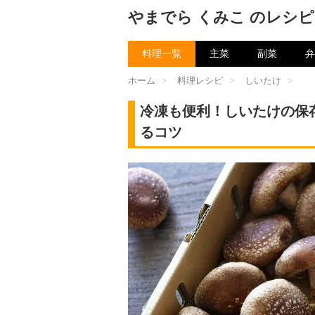
やまでら くみこ のレシピ
料理一覧
主菜
副菜
弁
ホーム
>
料理レシピ
>
しいたけ
>
冷凍も便利！しいたけの保
るコツ