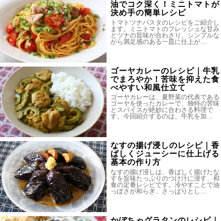
油でコク深く！ミニトマトが
決め手の簡単レシピ
トマトツナパスタのレシピをご紹介し
ます。ミニトマトのフレッシュな甘み
とツナの旨味が合わさり、シンプルな
がら満足感のある一皿に仕上が…
ゴーヤカレーのレシピ｜牛乳
でまろやか！苦味を抑えた食
べやすい和風仕立て
ゴーヤカレーは、夏野菜の代表である
ゴーヤを使ったカレーで、独特の苦味
とスパイスが絶妙に合わさる料理で
す。今回紹介するのは、牛乳を加…
なすの揚げ浸しのレシピ｜香
ばしくジューシーに仕上げる
基本の作り方
なすの揚げ浸しは、香ばしく揚げたな
すを旨味たっぷりのつけ汁に浸す、和
食の定番レシピです。冷やすことで油
っぽさが和らぎ、さっぱりとし…
かぼちゃグラタンのレシピ｜