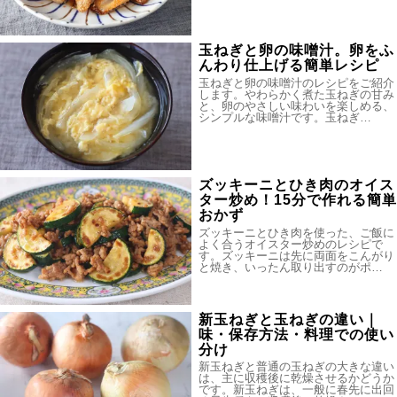
玉ねぎと卵の味噌汁。卵をふ
んわり仕上げる簡単レシピ
玉ねぎと卵の味噌汁のレシピをご紹介
します。やわらかく煮た玉ねぎの甘み
と、卵のやさしい味わいを楽しめる、
シンプルな味噌汁です。玉ねぎ…
ズッキーニとひき肉のオイス
ター炒め！15分で作れる簡単
おかず
ズッキーニとひき肉を使った、ご飯に
よく合うオイスター炒めのレシピで
す。ズッキーニは先に両面をこんがり
と焼き、いったん取り出すのがポ…
新玉ねぎと玉ねぎの違い｜
味・保存方法・料理での使い
分け
新玉ねぎと普通の玉ねぎの大きな違い
は、主に収穫後に乾燥させるかどうか
です。新玉ねぎは、一般に春先に出回