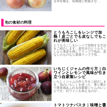
る早生種を、収穫後に乾燥させ…
旬の食材の料理
とうもろこしをレンジで加
熱！皮ごとでも皮なしでもこ
れが美味しい
とうもろこしをレンジで加熱する方法
をご紹介します。皮付きのとうもろこ
しなら薄皮を残してラップで包み、皮
なしのものなら直接ラップで包…
いちじくジャムの作り方｜白
ワインとレモンで風味が引き
立つ自家製レシピ
いちじくジャムの作り方をご紹介しま
す。旬のいちじくを使った、香り豊か
で果実感あふれる自家製ジャムのレシ
ピです。白ワインを加えるのが…
トマトツナパスタ｜味噌と醤