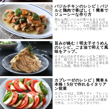
バジルチキンのレシピ｜バジ
ルと鶏肉で香ばしく！簡単で
ジューシーな作り方
鶏もも肉にバジルの香りをまとわせ
て、香ばしくジューシーに焼き上げる
「バジルチキン」。今回ご紹介するの
は、フライパンひとつで手軽に作…
旨みが絡む！明太子そうめん
のレシピ。ごま油で和えて風
味をアップ。
そうめんのおすすめレシピをご紹介し
ます。茹でたそうめんを流水に当てて
冷やし、明太子と小ねぎとごま油を混
ぜたら完成。明太子の味がそう…
カプレーゼのレシピ｜簡単＆
本格！5分で作れるイタリア
ン前菜
カプレーゼは、完熟トマト・フレッシ
ュモッツァレラ・バジル・エキストラ
バージンオリーブオイルの4つの素材
で作る、シンプルなイタリアの…