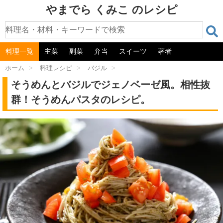
やまでら くみこ のレシピ
料理一覧
主菜
副菜
弁当
スイーツ
著者
ホーム
>
料理レシピ
>
バジル
>
そうめんとバジルでジェノベーゼ風。相性抜
群！そうめんパスタのレシピ。