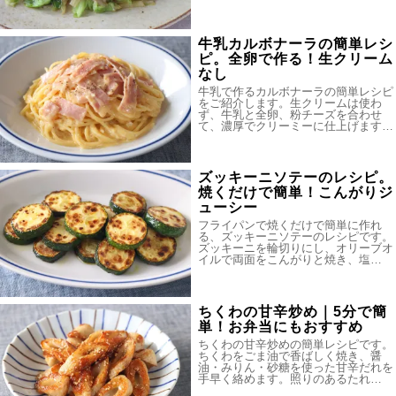
牛乳カルボナーラの簡単レシ
ピ。全卵で作る！生クリーム
なし
牛乳で作るカルボナーラの簡単レシピ
をご紹介します。生クリームは使わ
ず、牛乳と全卵、粉チーズを合わせ
て、濃厚でクリーミーに仕上げます…
ズッキーニソテーのレシピ。
焼くだけで簡単！こんがりジ
ューシー
フライパンで焼くだけで簡単に作れ
る、ズッキーニソテーのレシピです。
ズッキーニを輪切りにし、オリーブオ
イルで両面をこんがりと焼き、塩…
ちくわの甘辛炒め｜5分で簡
単！お弁当にもおすすめ
ちくわの甘辛炒めの簡単レシピです。
ちくわをごま油で香ばしく焼き、醤
油・みりん・砂糖を使った甘辛だれを
手早く絡めます。照りのあるたれ…