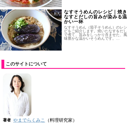
なすそうめんのレシピ｜焼き
なすとだしの旨みが染みる温
かい一杯
なすそうめん（茄子そうめん）のレシ
ピをご紹介します。焼いたなすをだし
で煮て、旨みをしっかり含ませた、風
味豊かな温かいそうめんです。…
このサイトについて
著者
やまでらくみこ
（料理研究家）