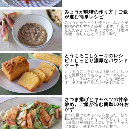
みょうが味噌の作り方｜ご飯
が進む簡単レシピ
みょうがをたっぷり使った、みょうが
味噌の作り方をご紹介します。粗めに
刻んだみょうがをさっと炒め、味噌や
砂糖、みりんなどで甘辛く味付…
とうもろこしケーキのレシ
ピ！しっとり濃厚なパウンド
ケーキ
とうもろこしをたっぷり使った、しっ
とり濃厚なとうもろこしケーキのレシ
ピです。生のとうもろこしを加熱せ
ず、そのまま生地に混ぜ込むため…
さつま揚げとキャベツの甘辛
炒め。ご飯が進む簡単10分お
かず
さつま揚げとキャベツを使った、甘辛
味の炒め物レシピをご紹介します。さ
つま揚げを香ばしく焼いてからキャベ
ツを加え、生姜をきかせた甘辛…