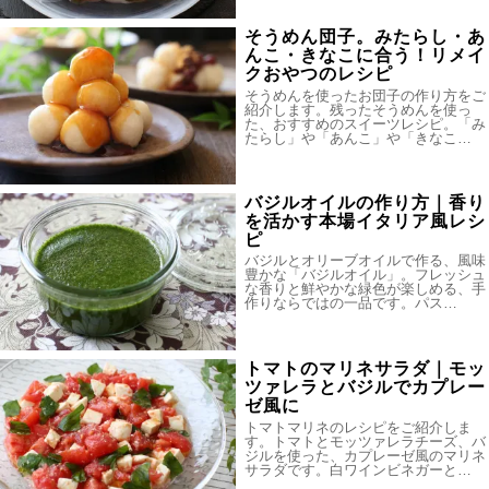
そうめん団子。みたらし・あ
んこ・きなこに合う！リメイ
クおやつのレシピ
そうめんを使ったお団子の作り方をご
紹介します。残ったそうめんを使っ
た、おすすめのスイーツレシピ。「み
たらし」や「あんこ」や「きなこ…
バジルオイルの作り方｜香り
を活かす本場イタリア風レシ
ピ
バジルとオリーブオイルで作る、風味
豊かな「バジルオイル」。フレッシュ
な香りと鮮やかな緑色が楽しめる、手
作りならではの一品です。パス…
トマトのマリネサラダ｜モッ
ツァレラとバジルでカプレー
ゼ風に
トマトマリネのレシピをご紹介しま
す。トマトとモッツァレラチーズ、バ
ジルを使った、カプレーゼ風のマリネ
サラダです。白ワインビネガーと…