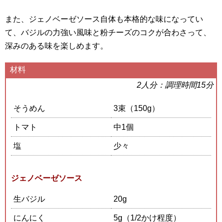
また、ジェノベーゼソース自体も本格的な味になってい
て、バジルの力強い風味と粉チーズのコクが合わさって、
深みのある味を楽しめます。
材料
2人分：調理時間15分
そうめん
3束（150g）
トマト
中1個
塩
少々
ジェノベーゼソース
生バジル
20g
にんにく
5g（1/2かけ程度）