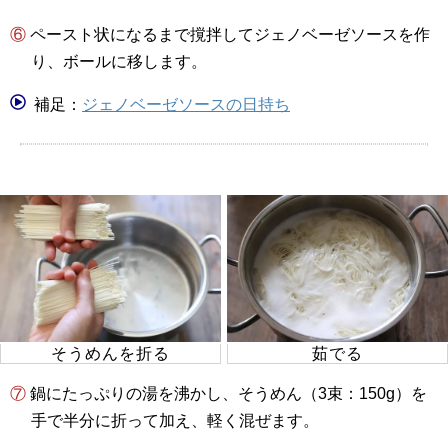
⑥ ペースト状になるまで撹拌してジェノベーゼソースを作
り、ボールに移します。
補足：
ジェノベーゼソースの日持ち
そうめんを折る
茹でる
⑦ 鍋にたっぷりの湯を沸かし、そうめん（3束：150g）を
手で半分に折って加え、軽く混ぜます。