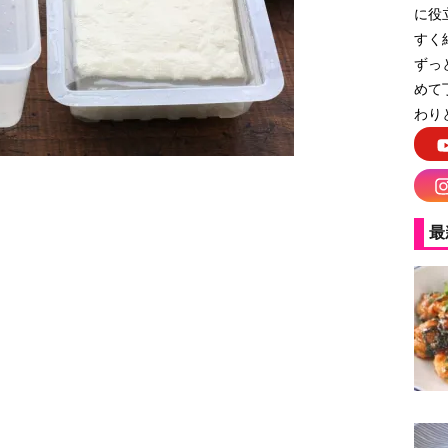
に役
すく
ずっ
めて
わり
最