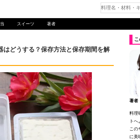
当
スイーツ
著者
こ
器はどうする？保存方法と保存期間を解
著者
料理
トへ
この
に美