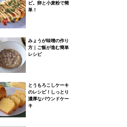
ピ。卵と小麦粉で簡
単！
みょうが味噌の作り
方｜ご飯が進む簡単
レシピ
とうもろこしケーキ
のレシピ！しっとり
濃厚なパウンドケー
キ