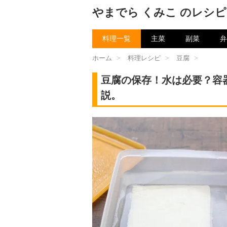
やまでら くみこ のレシピ
料理一覧
主菜
副菜
弁
ホーム
>
料理レシピ
>
豆腐
>
豆腐の保存！水は必要？容
説。