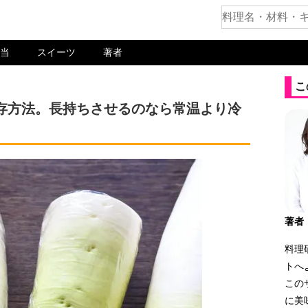
当
スイーツ
著者
こ
存方法。長持ちさせるのなら常温より冷
著者
料理
トへ
この
に美