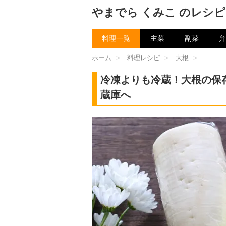
やまでら くみこ のレシピ
料理一覧
主菜
副菜
弁
ホーム
>
料理レシピ
>
大根
>
冷凍よりも冷蔵！大根の保
蔵庫へ