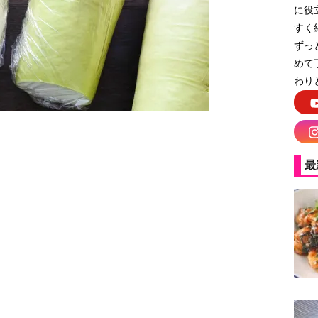
に役
すく
ずっ
めて
わり
最