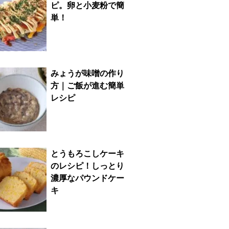
ピ。卵と小麦粉で簡
単！
みょうが味噌の作り
方｜ご飯が進む簡単
レシピ
とうもろこしケーキ
のレシピ！しっとり
濃厚なパウンドケー
キ