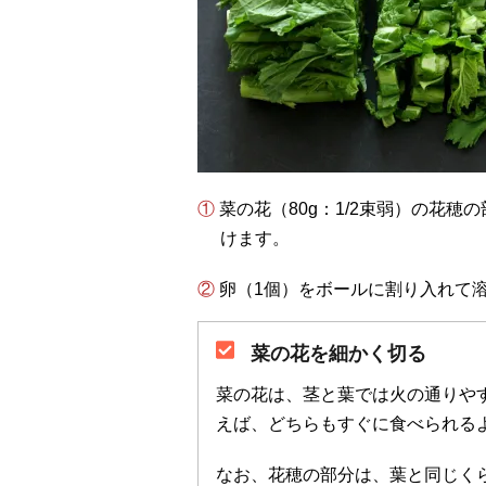
① 菜の花（80g：1/2束弱）の花穂の部分を包丁で切り離し、残りを1センチ幅に切り分
けます。
② 卵（1個）をボールに割り入れて
菜の花を細かく切る
菜の花は、茎と葉では火の通りや
えば、どちらもすぐに食べられる
なお、花穂の部分は、葉と同じく