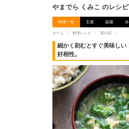
やまでら くみこ のレシピ
料理一覧
主菜
副菜
弁
ホーム
>
料理レシピ
>
菜の花
>
細かく刻むとすぐ美味しい
好相性。