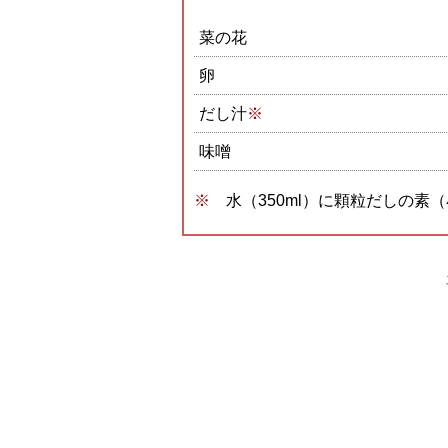
菜の花
卵
だし汁
※
味噌
水（350ml）に顆粒だしの素