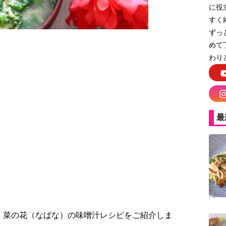
に役
すく
ずっ
めて
わり
い！菜の花の味噌汁
最
、菜の花（なばな）の味噌汁レシピをご紹介しま