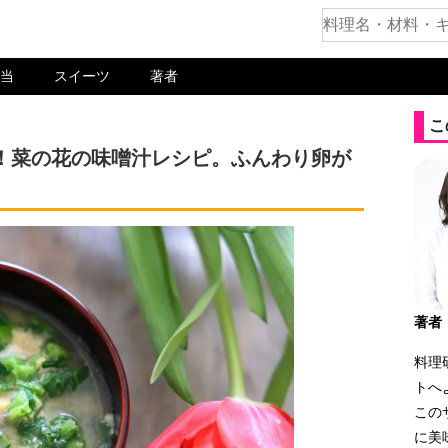
当
スイーツ
著者
こ
！菜の花の味噌汁レシピ。ふんわり卵が
著者
料理
トへ
この
に美