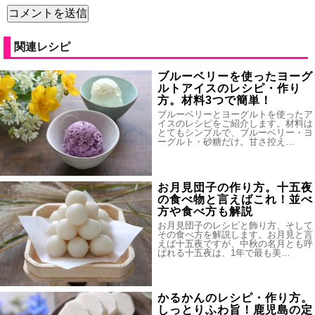
関連レシピ
ブルーベリーを使ったヨーグ
ルトアイスのレシピ・作り
方。材料3つで簡単！
ブルーベリーとヨーグルトを使ったア
イスのレシピをご紹介します。材料は
とてもシンプルで、ブルーベリー・ヨ
ーグルト・砂糖だけ。甘さ控え…
お月見団子の作り方。十五夜
の食べ物と言えばこれ！並べ
方や食べ方も解説
お月見団子のレシピと飾り方、そして
その食べ方を解説します。お月見と言
えば十五夜ですが、中秋の名月とも呼
ばれる十五夜は、1年で最も美…
かるかんのレシピ・作り方。
しっとりふわ旨！鹿児島の定