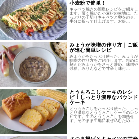
小麦粉で簡単！
キャベツ焼きの簡単レシピをご紹介し
ます。薄く焼いた小麦粉の生地に、た
っぷりの千切りキャベツと卵をのせ、
半分に折って仕上げます。お好…
みょうが味噌の作り方｜ご飯
が進む簡単レシピ
みょうがをたっぷり使った、みょうが
味噌の作り方をご紹介します。粗めに
刻んだみょうがをさっと炒め、味噌や
砂糖、みりんなどで甘辛く味付…
とうもろこしケーキのレシ
ピ！しっとり濃厚なパウンド
ケーキ
とうもろこしをたっぷり使った、しっ
とり濃厚なとうもろこしケーキのレシ
ピです。生のとうもろこしを加熱せ
ず、そのまま生地に混ぜ込むため…
さつま揚げとキャベツの甘辛