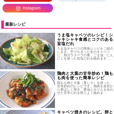
Instagram
最新レシピ
うま塩キャベツのレシピ！シ
ャキシャキ食感とコクのある
旨塩だれ
うま塩キャベツの簡単レシピをご紹介
します。手でちぎった生のキャベツ
に、鶏ガラスープの素、ごま油、にん
にくを使った旨塩だれを絡めます…
鶏肉と大葉の甘辛炒め！鶏も
も肉を使った簡単レシピ
鶏もも肉と大葉（青じそ）を使った、
甘辛炒めのレシピです。鶏肉を皮目か
ら香ばしく焼き、醤油とみりんを合わ
せた甘辛だれを照りよく絡めま…
キャベツ焼きのレシピ。卵と