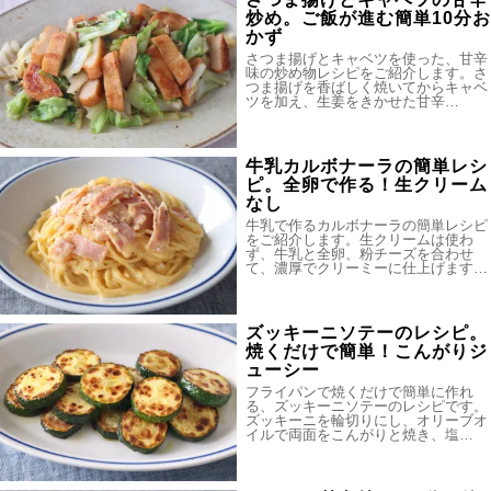
炒め。ご飯が進む簡単10分お
かず
さつま揚げとキャベツを使った、甘辛
味の炒め物レシピをご紹介します。さ
つま揚げを香ばしく焼いてからキャベ
ツを加え、生姜をきかせた甘辛…
牛乳カルボナーラの簡単レシ
ピ。全卵で作る！生クリーム
なし
牛乳で作るカルボナーラの簡単レシピ
をご紹介します。生クリームは使わ
ず、牛乳と全卵、粉チーズを合わせ
て、濃厚でクリーミーに仕上げます…
ズッキーニソテーのレシピ。
焼くだけで簡単！こんがりジ
ューシー
フライパンで焼くだけで簡単に作れ
る、ズッキーニソテーのレシピです。
ズッキーニを輪切りにし、オリーブオ
イルで両面をこんがりと焼き、塩…