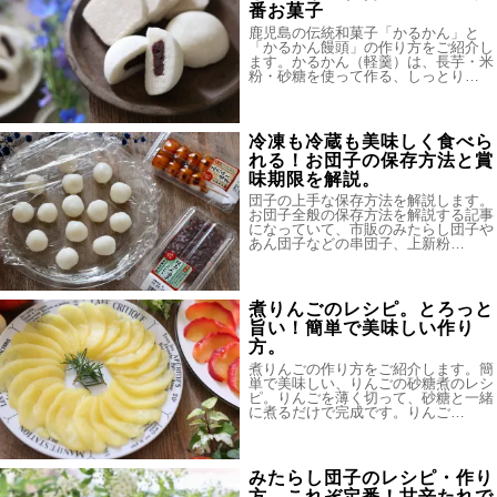
番お菓子
鹿児島の伝統和菓子「かるかん」と
「かるかん饅頭」の作り方をご紹介し
ます。かるかん（軽羹）は、長芋・米
粉・砂糖を使って作る、しっとり…
冷凍も冷蔵も美味しく食べら
れる！お団子の保存方法と賞
味期限を解説。
団子の上手な保存方法を解説します。
お団子全般の保存方法を解説する記事
になっていて、市販のみたらし団子や
あん団子などの串団子、上新粉…
煮りんごのレシピ。とろっと
旨い！簡単で美味しい作り
方。
煮りんごの作り方をご紹介します。簡
単で美味しい、りんごの砂糖煮のレシ
ピ。りんごを薄く切って、砂糖と一緒
に煮るだけで完成です。りんご…
みたらし団子のレシピ・作り
方。これぞ定番！甘辛たれで