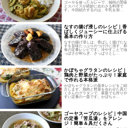
ゴーヤを使ったカレーで、独特の苦味
とスパイスが絶妙に合わさる料理で
す。今回紹介するのは、牛乳を加…
なすの揚げ浸しのレシピ｜香
ばしくジューシーに仕上げる
基本の作り方
なすの揚げ浸しは、香ばしく揚げたな
すを旨味たっぷりのつけ汁に浸す、和
食の定番レシピです。冷やすことで油
っぽさが和らぎ、さっぱりとし…
かぼちゃグラタンのレシピ｜
鶏肉と野菜がたっぷり！家庭
で作れる本格派
かぼちゃグラタンの基本レシピをご紹
介します。鶏肉と野菜を合わせた具だ
くさんのグラタンで、家庭でも作りや
すい定番の一皿です。かぼちゃ…
ゴーヤスープのレシピ｜中国
の定番「苦瓜湯」をアレン
ジ！簡単＆具だくさん