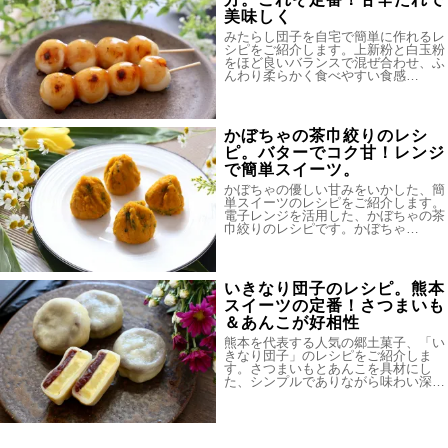
美味しく
みたらし団子を自宅で簡単に作れるレ
シピをご紹介します。上新粉と白玉粉
をほど良いバランスで混ぜ合わせ、ふ
んわり柔らかく食べやすい食感…
かぼちゃの茶巾絞りのレシ
ピ。バターでコク甘！レンジ
で簡単スイーツ。
かぼちゃの優しい甘みをいかした、簡
単スイーツのレシピをご紹介します。
電子レンジを活用した、かぼちゃの茶
巾絞りのレシピです。かぼちゃ…
いきなり団子のレシピ。熊本
スイーツの定番！さつまいも
＆あんこが好相性
熊本を代表する人気の郷土菓子、「い
きなり団子」のレシピをご紹介しま
す。さつまいもとあんこを具材にし
た、シンプルでありながら味わい深…