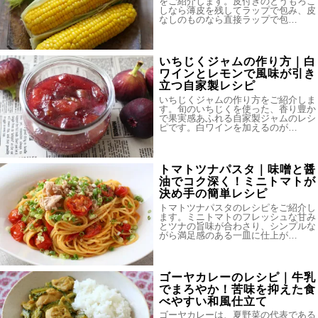
をご紹介します。皮付きのとうもろこ
しなら薄皮を残してラップで包み、皮
なしのものなら直接ラップで包…
いちじくジャムの作り方｜白
ワインとレモンで風味が引き
立つ自家製レシピ
いちじくジャムの作り方をご紹介しま
す。旬のいちじくを使った、香り豊か
で果実感あふれる自家製ジャムのレシ
ピです。白ワインを加えるのが…
トマトツナパスタ｜味噌と醤
油でコク深く！ミニトマトが
決め手の簡単レシピ
トマトツナパスタのレシピをご紹介し
ます。ミニトマトのフレッシュな甘み
とツナの旨味が合わさり、シンプルな
がら満足感のある一皿に仕上が…
ゴーヤカレーのレシピ｜牛乳
でまろやか！苦味を抑えた食
べやすい和風仕立て
ゴーヤカレーは、夏野菜の代表である