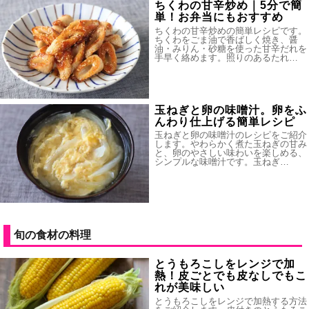
ちくわの甘辛炒め｜5分で簡
単！お弁当にもおすすめ
ちくわの甘辛炒めの簡単レシピです。
ちくわをごま油で香ばしく焼き、醤
油・みりん・砂糖を使った甘辛だれを
手早く絡めます。照りのあるたれ…
玉ねぎと卵の味噌汁。卵をふ
んわり仕上げる簡単レシピ
玉ねぎと卵の味噌汁のレシピをご紹介
します。やわらかく煮た玉ねぎの甘み
と、卵のやさしい味わいを楽しめる、
シンプルな味噌汁です。玉ねぎ…
旬の食材の料理
とうもろこしをレンジで加
熱！皮ごとでも皮なしでもこ
れが美味しい
とうもろこしをレンジで加熱する方法