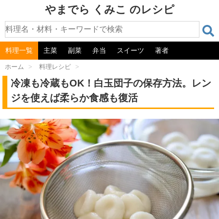
やまでら くみこ のレシピ
料理一覧
主菜
副菜
弁当
スイーツ
著者
ホーム
>
料理レシピ
>
冷凍も冷蔵もOK！白玉団子の保存方法。レン
ジを使えば柔らか食感も復活