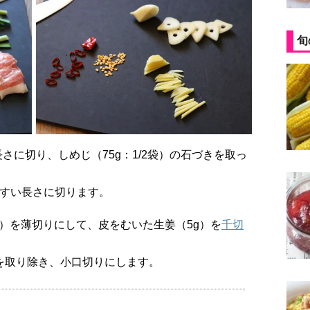
旬
やすい長さに切ります。
かけ）を薄切りにして、皮をむいた生姜（5g）を
千切
の種を取り除き、小口切りにします。