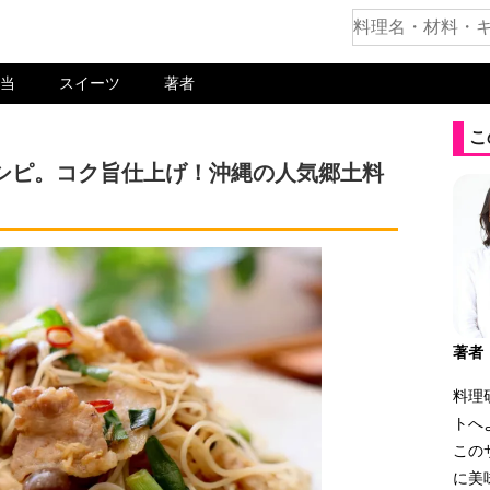
当
スイーツ
著者
こ
シピ。コク旨仕上げ！沖縄の人気郷土料
著者
料理
トへ
この
に美