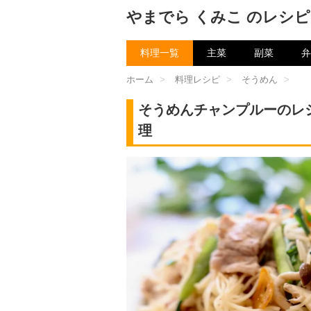
やまでら くみこ のレシピ
料理一覧
主菜
副菜
弁
ホーム
>
料理レシピ
>
そうめん
>
そうめんチャンプルーのレ
理