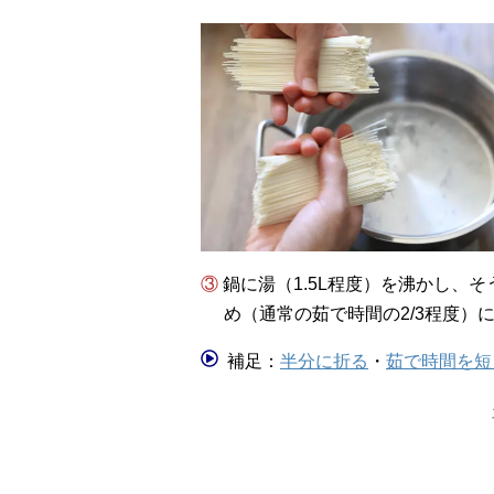
③ 鍋に湯（1.5L程度）を沸かし、そうめん（3束：150g）を半分に折って加え、少し短
め（通常の茹で時間の2/3程度）
補足：
半分に折る
・
茹で時間を短