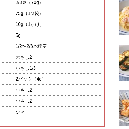
2/3束（70g）
75g（1/2袋）
10g（1かけ）
5g
1/2〜2/3本程度
大さじ2
小さじ1/3
2パック（4g）
小さじ2
小さじ2
少々