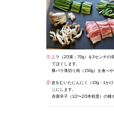
① ニラ（2/3束：70g）を3センチの長さに切り、しめじ（75g：1/2袋）の石づきを取っ
てほぐします。
豚バラ薄切り肉（150g）を食べ
② 皮をむいたにんにく（10g：1
り
にします。
赤唐辛子（1/2〜2/3本程度）