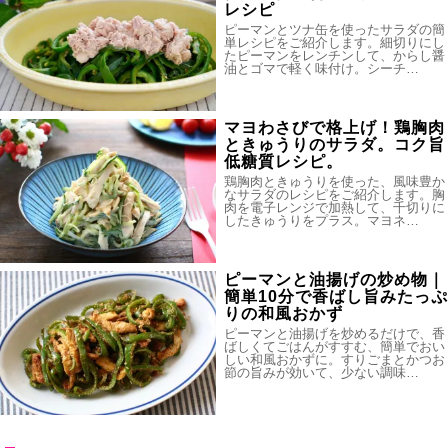
レシピ
ピーマンとツナ缶を使ったサラダの簡
単レシピをご紹介します。細切りにし
たピーマンをレンチンして、からし醤
油とゴマで軽く味付け。シーチ…
マヨわさびで格上げ！鶏胸肉
ときゅうりのサラダ。コク旨
低糖質レシピ。
鶏胸肉ときゅうりを使った、風味豊か
なサラダのレシピをご紹介します。胸
肉を電子レンジで加熱して、千切りに
したきゅうりをプラス。マヨネ…
ピーマンと油揚げの炒め物｜
簡単10分で香ばし旨みたっぷ
りの和風おかず
ピーマンと油揚げを炒めるだけで、香
ばしくてごはんがすすむ、簡単でおい
しい和風おかずに。すりごまとかつお
節の旨みが効いて、少ない調味…