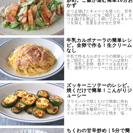
炒め。ご飯が進む簡単10分お
かず
さつま揚げとキャベツを使った、甘辛
味の炒め物レシピをご紹介します。さ
つま揚げを香ばしく焼いてからキャベ
ツを加え、生姜をきかせた甘辛…
牛乳カルボナーラの簡単レシ
ピ。全卵で作る！生クリーム
なし
牛乳で作るカルボナーラの簡単レシピ
をご紹介します。生クリームは使わ
ず、牛乳と全卵、粉チーズを合わせ
て、濃厚でクリーミーに仕上げます…
ズッキーニソテーのレシピ。
焼くだけで簡単！こんがりジ
ューシー
フライパンで焼くだけで簡単に作れ
る、ズッキーニソテーのレシピです。
ズッキーニを輪切りにし、オリーブオ
イルで両面をこんがりと焼き、塩…
ちくわの甘辛炒め｜5分で簡