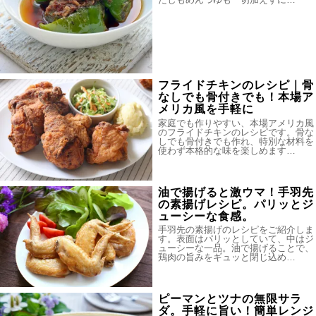
フライドチキンのレシピ｜骨
なしでも骨付きでも！本場ア
メリカ風を手軽に
家庭でも作りやすい、本場アメリカ風
のフライドチキンのレシピです。骨な
しでも骨付きでも作れ、特別な材料を
使わず本格的な味を楽しめます…
油で揚げると激ウマ！手羽先
の素揚げレシピ。パリッとジ
ューシーな食感。
手羽先の素揚げのレシピをご紹介しま
す。表面はパリッとしていて、中はジ
ューシーな一品。油で揚げることで、
鶏肉の旨みをギュッと閉じ込め…
ピーマンとツナの無限サラ
ダ。手軽に旨い！簡単レンジ