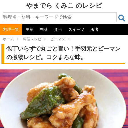
やまでら くみこ のレシピ
料理一覧
主菜
副菜
弁当
スイーツ
著者
ホーム
>
料理レシピ
>
ピーマン
>
包丁いらずで丸ごと旨い！手羽元とピーマン
の煮物レシピ。コクまろな味。