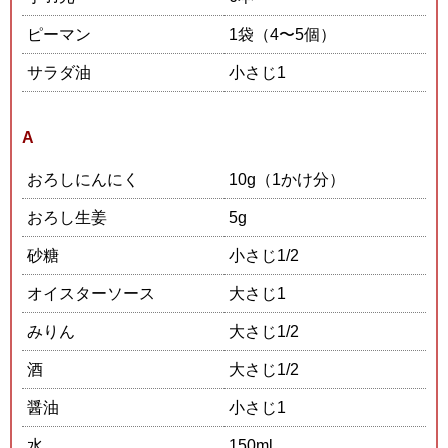
ピーマン
1袋（4〜5個）
サラダ油
小さじ1
A
おろしにんにく
10g（1かけ分）
おろし生姜
5g
砂糖
小さじ1/2
オイスターソース
大さじ1
みりん
大さじ1/2
酒
大さじ1/2
醤油
小さじ1
水
150ml