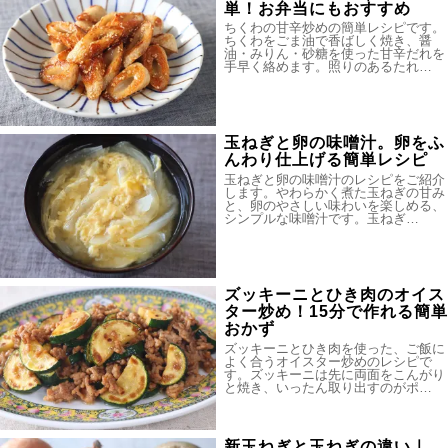
単！お弁当にもおすすめ
ちくわの甘辛炒めの簡単レシピです。
ちくわをごま油で香ばしく焼き、醤
油・みりん・砂糖を使った甘辛だれを
手早く絡めます。照りのあるたれ…
玉ねぎと卵の味噌汁。卵をふ
んわり仕上げる簡単レシピ
玉ねぎと卵の味噌汁のレシピをご紹介
します。やわらかく煮た玉ねぎの甘み
と、卵のやさしい味わいを楽しめる、
シンプルな味噌汁です。玉ねぎ…
ズッキーニとひき肉のオイス
ター炒め！15分で作れる簡単
おかず
ズッキーニとひき肉を使った、ご飯に
よく合うオイスター炒めのレシピで
す。ズッキーニは先に両面をこんがり
と焼き、いったん取り出すのがポ…
新玉ねぎと玉ねぎの違い｜