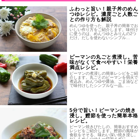
ふわっと旨い！親子丼のめん
つゆレシピ。濃度ごと人数ご
との作り方も解説
めんつゆを使った、親子丼の簡単でお
いしい作り方をご紹介します。味付け
に使うのは、めんつゆとみりんの2つ
だけ。だしを使わないシンプル…
ピーマンの丸ごと煮浸し。苦
味がなくて食べやすい！栄養
満点レシピ。
ピーマンの煮浸しの簡単レシピをご紹
介します。丸ごとのピーマンを弱火で
煮込み、めんつゆや醤油、ごま油など
で味付けしたシンプルな一品。…
5分で旨い！ピーマンの焼き
浸し。鰹節を使った簡単本格
レシピ。
ピーマン焼きびたしの、簡単おすすめ
レシピをご紹介します。鰹節の風味が
食欲をそそる、味わい深い焼き浸し。
だしもめんつゆも一切加えずに…