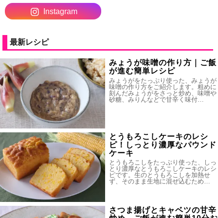
Instagram
最新レシピ
みょうが味噌の作り方｜ご飯
が進む簡単レシピ
みょうがをたっぷり使った、みょうが
味噌の作り方をご紹介します。粗めに
刻んだみょうがをさっと炒め、味噌や
砂糖、みりんなどで甘辛く味付…
とうもろこしケーキのレシ
ピ！しっとり濃厚なパウンド
ケーキ
とうもろこしをたっぷり使った、しっ
とり濃厚なとうもろこしケーキのレシ
ピです。生のとうもろこしを加熱せ
ず、そのまま生地に混ぜ込むため…
さつま揚げとキャベツの甘辛