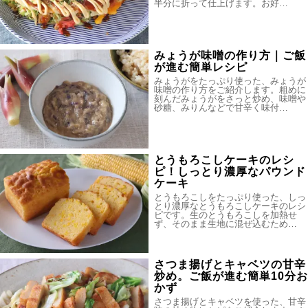
半分に折って仕上げます。お好…
みょうが味噌の作り方｜ご飯
が進む簡単レシピ
みょうがをたっぷり使った、みょうが
味噌の作り方をご紹介します。粗めに
刻んだみょうがをさっと炒め、味噌や
砂糖、みりんなどで甘辛く味付…
とうもろこしケーキのレシ
ピ！しっとり濃厚なパウンド
ケーキ
とうもろこしをたっぷり使った、しっ
とり濃厚なとうもろこしケーキのレシ
ピです。生のとうもろこしを加熱せ
ず、そのまま生地に混ぜ込むため…
さつま揚げとキャベツの甘辛
炒め。ご飯が進む簡単10分お
かず
さつま揚げとキャベツを使った、甘辛