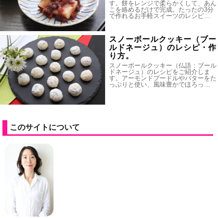
す。餅をレンジで柔らかくして、あん
こを絡めるだけで完成。たったの3分
で作れるお手軽スイーツのレシピ…
スノーボールクッキー（ブー
ルドネージュ）のレシピ・作
り方。
スノーボールクッキー（仏語：ブール
ドネージュ）のレシピをご紹介しま
す。アーモンドプードルやバターをた
っぷりと使い、風味豊かでほろっ…
このサイトについて