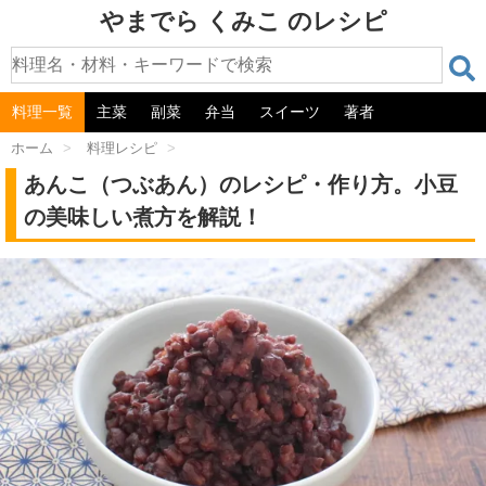
やまでら くみこ のレシピ
料理一覧
主菜
副菜
弁当
スイーツ
著者
ホーム
>
料理レシピ
>
あんこ（つぶあん）のレシピ・作り方。小豆
の美味しい煮方を解説！