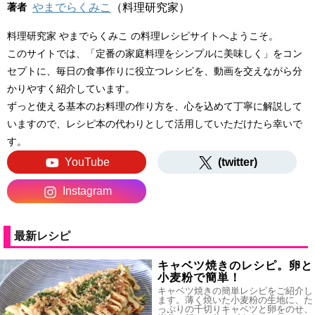
著者
やまでらくみこ
（料理研究家）
料理研究家 やまでらくみこ の料理レシピサイトへようこそ。
このサイトでは、「定番の家庭料理をシンプルに美味しく」をコン
セプトに、毎日の食事作りに役立つレシピを、動画を交えながら分
かりやすく紹介しています。
ずっと使える基本のお料理の作り方を、心を込めて丁寧に解説して
いますので、レシピ本の代わりとして活用していただけたら幸いで
す。
YouTube
(twitter)
Instagram
最新レシピ
キャベツ焼きのレシピ。卵と
小麦粉で簡単！
キャベツ焼きの簡単レシピをご紹介し
ます。薄く焼いた小麦粉の生地に、た
っぷりの千切りキャベツと卵をのせ、