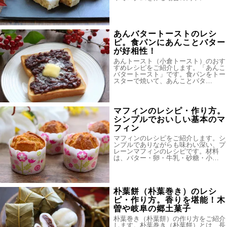
あんバタートーストのレシ
ピ。食パンにあんことバター
が好相性！
あんトースト（小倉トースト）のおす
すめレシピをご紹介します。「あんこ
バタートースト」です。食パンをトー
スターで焼いて、あんことバタ…
マフィンのレシピ・作り方。
シンプルでおいしい基本のマ
フィン
マフィンのレシピをご紹介します。シ
ンプルでありながらも味わい深い、プ
レーンマフィンのレシピです。材料
は、バター・卵・牛乳・砂糖・小…
朴葉餅（朴葉巻き）のレシ
ピ・作り方。香りを堪能！木
曽や岐阜の郷土菓子
朴葉巻き（朴葉餅）の作り方をご紹介
します。朴葉巻き（朴葉餅）とは、長