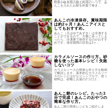
野県や岐阜県の郷土料理の一つで、あ
んこを入れたお餅を朴葉で巻き…
あんこの冷凍保存。賞味期限
は約2ヶ月！あんこアイスと
してもおすすめ。
あんこ（又はゆであずき）は冷凍する
ことができるので、大量に余ってしま
ったら、冷凍庫で保存するのがおすす
めです。保存期間の目安は2ヶ…
カラメルソースの作り方。砂
糖を使った基本レシピ！失敗
しないコツ
カラメルソースの簡単な作り方を動画
で解説します。基本的なカラメルソー
スのレシピはかなりシンプルで、使う
材料は、砂糖とお湯の2つだけ…
あんこ餅のレシピ。たった3
分で完成！あんこのおやつの
簡単な作り方。
あんこ餅の簡単レシピをご紹介しま