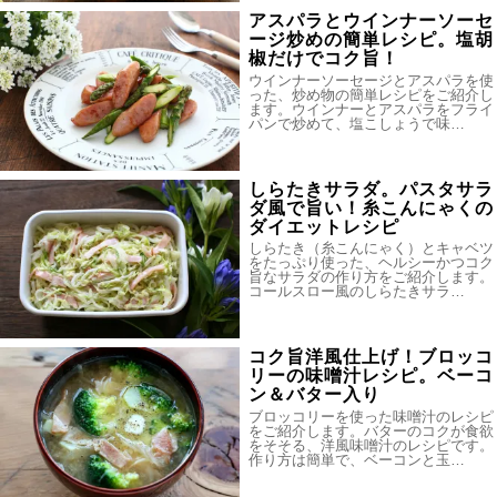
アスパラとウインナーソーセ
ージ炒めの簡単レシピ。塩胡
椒だけでコク旨！
ウインナーソーセージとアスパラを使
った、炒め物の簡単レシピをご紹介し
ます。ウインナーとアスパラをフライ
パンで炒めて、塩こしょうで味…
しらたきサラダ。パスタサラ
ダ風で旨い！糸こんにゃくの
ダイエットレシピ
しらたき（糸こんにゃく）とキャベツ
をたっぷり使った、ヘルシーかつコク
旨なサラダの作り方をご紹介します。
コールスロー風のしらたきサラ…
コク旨洋風仕上げ！ブロッコ
リーの味噌汁レシピ。ベーコ
ン＆バター入り
ブロッコリーを使った味噌汁のレシピ
をご紹介します。バターのコクが食欲
をそそる、洋風味噌汁のレシピです。
作り方は簡単で、ベーコンと玉…