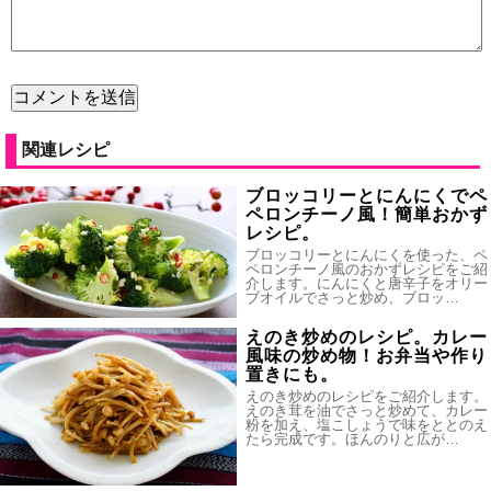
関連レシピ
ブロッコリーとにんにくでペ
ペロンチーノ風！簡単おかず
レシピ。
ブロッコリーとにんにくを使った、ペ
ペロンチーノ風のおかずレシピをご紹
介します。にんにくと唐辛子をオリー
ブオイルでさっと炒め、ブロッ…
えのき炒めのレシピ。カレー
風味の炒め物！お弁当や作り
置きにも。
えのき炒めのレシピをご紹介します。
えのき茸を油でさっと炒めて、カレー
粉を加え、塩こしょうで味をととのえ
たら完成です。ほんのりと広が…