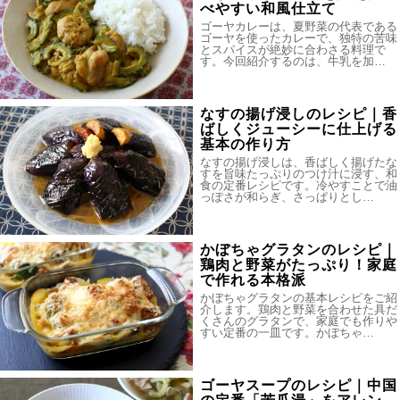
べやすい和風仕立て
ゴーヤカレーは、夏野菜の代表である
ゴーヤを使ったカレーで、独特の苦味
とスパイスが絶妙に合わさる料理で
す。今回紹介するのは、牛乳を加…
なすの揚げ浸しのレシピ｜香
ばしくジューシーに仕上げる
基本の作り方
なすの揚げ浸しは、香ばしく揚げたな
すを旨味たっぷりのつけ汁に浸す、和
食の定番レシピです。冷やすことで油
っぽさが和らぎ、さっぱりとし…
かぼちゃグラタンのレシピ｜
鶏肉と野菜がたっぷり！家庭
で作れる本格派
かぼちゃグラタンの基本レシピをご紹
介します。鶏肉と野菜を合わせた具だ
くさんのグラタンで、家庭でも作りや
すい定番の一皿です。かぼちゃ…
ゴーヤスープのレシピ｜中国