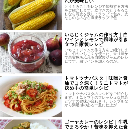
れが美味しい
とうもろこしをレンジで加熱する方法
をご紹介します。皮付きのとうもろこ
しなら薄皮を残してラップで包み、皮
なしのものなら直接ラップで包…
いちじくジャムの作り方｜白
ワインとレモンで風味が引き
立つ自家製レシピ
いちじくジャムの作り方をご紹介しま
す。旬のいちじくを使った、香り豊か
で果実感あふれる自家製ジャムのレシ
ピです。白ワインを加えるのが…
トマトツナパスタ｜味噌と醤
油でコク深く！ミニトマトが
決め手の簡単レシピ
トマトツナパスタのレシピをご紹介し
ます。ミニトマトのフレッシュな甘み
とツナの旨味が合わさり、シンプルな
がら満足感のある一皿に仕上が…
ゴーヤカレーのレシピ｜牛乳
でまろやか！苦味を抑えた食