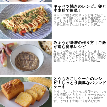
キャベツ焼きのレシピ。卵と
小麦粉で簡単！
キャベツ焼きの簡単レシピをご紹介し
ます。薄く焼いた小麦粉の生地に、た
っぷりの千切りキャベツと卵をのせ、
半分に折って仕上げます。お好…
みょうが味噌の作り方｜ご飯
が進む簡単レシピ
みょうがをたっぷり使った、みょうが
味噌の作り方をご紹介します。粗めに
刻んだみょうがをさっと炒め、味噌や
砂糖、みりんなどで甘辛く味付…
とうもろこしケーキのレシ
ピ！しっとり濃厚なパウンド
ケーキ
とうもろこしをたっぷり使った、しっ
とり濃厚なとうもろこしケーキのレシ
ピです。生のとうもろこしを加熱せ
ず、そのまま生地に混ぜ込むため…