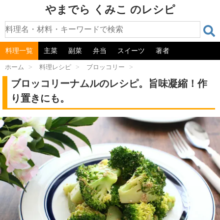
やまでら くみこ のレシピ
料理一覧
主菜
副菜
弁当
スイーツ
著者
ホーム
>
料理レシピ
>
ブロッコリー
>
ブロッコリーナムルのレシピ。旨味凝縮！作
り置きにも。