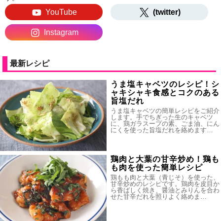
YouTube
(twitter)
Instagram
最新レシピ
うま塩キャベツのレシピ！シ
ャキシャキ食感とコクのある
旨塩だれ
うま塩キャベツの簡単レシピをご紹介
します。手でちぎった生のキャベツ
に、鶏ガラスープの素、ごま油、にん
にくを使った旨塩だれを絡めます…
鶏肉と大葉の甘辛炒め！鶏も
も肉を使った簡単レシピ
鶏もも肉と大葉（青じそ）を使った、
甘辛炒めのレシピです。鶏肉を皮目か
ら香ばしく焼き、醤油とみりんを合わ
せた甘辛だれを照りよく絡めま…