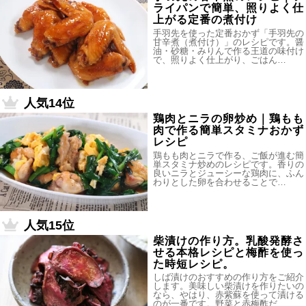
ライパンで簡単、照りよく仕
上がる定番の煮付け
手羽先を使った定番おかず「手羽先の
甘辛煮（煮付け）」のレシピです。醤
油・砂糖・みりんで作る王道の味付け
で、照りよく仕上がり、ごはん…
人気14位
鶏肉とニラの卵炒め｜鶏もも
肉で作る簡単スタミナおかず
レシピ
鶏もも肉とニラで作る、ご飯が進む簡
単スタミナ炒めのレシピです。香りの
良いニラとジューシーな鶏肉に、ふん
わりとした卵を合わせることで…
人気15位
柴漬けの作り方。乳酸発酵さ
せる本格レシピと梅酢を使っ
た時短レシピ。
しば漬けのおすすめの作り方をご紹介
します。美味しい柴漬けを作りたいの
なら、やはり、赤紫蘇を使って漬ける
のが一番です。野菜と赤梅酢だ…