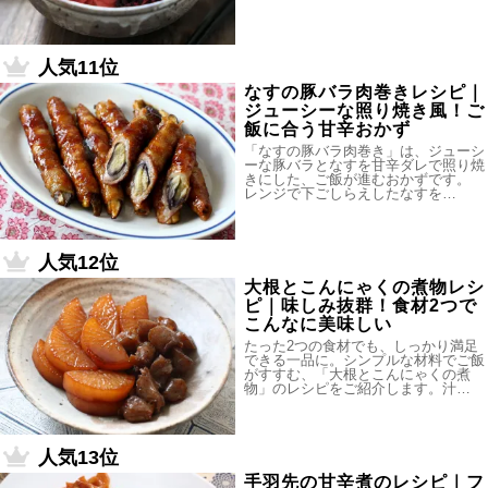
人気11位
なすの豚バラ肉巻きレシピ｜
ジューシーな照り焼き風！ご
飯に合う甘辛おかず
「なすの豚バラ肉巻き」は、ジューシ
ーな豚バラとなすを甘辛ダレで照り焼
きにした、ご飯が進むおかずです。
レンジで下ごしらえしたなすを…
人気12位
大根とこんにゃくの煮物レシ
ピ｜味しみ抜群！食材2つで
こんなに美味しい
たった2つの食材でも、しっかり満足
できる一品に。シンプルな材料でご飯
がすすむ、「大根とこんにゃくの煮
物」のレシピをご紹介します。汁…
人気13位
手羽先の甘辛煮のレシピ｜フ