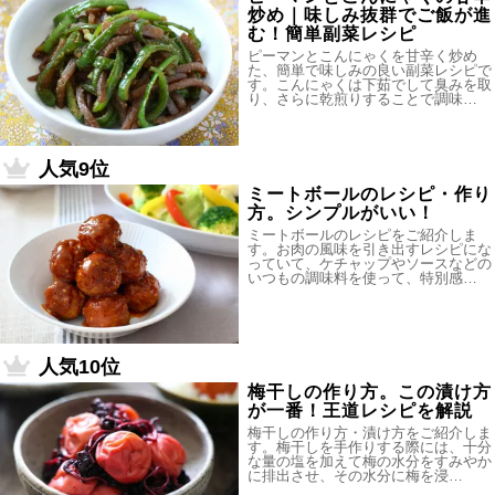
炒め｜味しみ抜群でご飯が進
む！簡単副菜レシピ
ピーマンとこんにゃくを甘辛く炒め
た、簡単で味しみの良い副菜レシピで
す。こんにゃくは下茹でして臭みを取
り、さらに乾煎りすることで調味…
人気9位
ミートボールのレシピ・作り
方。シンプルがいい！
ミートボールのレシピをご紹介しま
す。お肉の風味を引き出すレシピにな
っていて、ケチャップやソースなどの
いつもの調味料を使って、特別感…
人気10位
梅干しの作り方。この漬け方
が一番！王道レシピを解説
梅干しの作り方・漬け方をご紹介しま
す。梅干しを手作りする際には、十分
な量の塩を加えて梅の水分をすみやか
に排出させ、その水分に梅を浸…