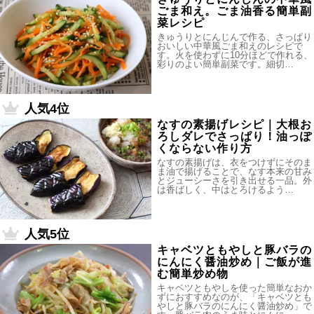
ごま和え。ごま油香る簡単副
菜レシピ
きゅうりとにんじんで作る、さっぱり
おいしい中華風ごま和えのレシピで
す。火を使わずに10分ほどで作れる、
彩りのよい簡単副菜です。細切…
人気4位
なすの素揚げレシピ｜大根お
ろしダレでさっぱり！油っぽ
くならない作り方
なすの素揚げは、衣をつけずにそのま
ま油で揚げることで、なす本来の甘み
とジューシーさを引き出せる一品。外
は香ばしく、中はとろけるよう…
人気5位
キャベツともやしと豚バラの
にんにく醤油炒め｜ご飯が進
む簡単炒め物
キャベツともやしを使った簡単なおか
ずにおすすめなのが、「キャベツとも
やしと豚バラのにんにく醤油炒め」で