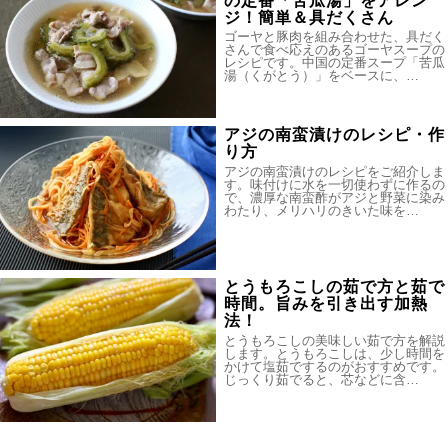
の定番「苦瓜湯」をアレン
ジ！簡単＆具だくさん
ゴーヤと豚肉を組み合わせた、具だく
さんで食べ応えのあるゴーヤスープの
レシピです。中国の定番スープ「苦瓜
湯（くがとう）」をベースに、…
アジの南蛮漬けのレシピ・作
り方
アジの南蛮漬けのレシピをご紹介しま
す。味付けに水を一切使わずに作るの
で、濃厚な南蛮酢がアジと野菜に染み
わたり、メリハリのきいた味を…
とうもろこしの茹で方と茹で
時間。旨みを引き出す加熱
法！
とうもろこしの美味しい茹で方を解説
します。とうもろこしは、少し時間を
かけて塩茹でするのがおすすめです。
じっくり茹でると、芯などに含…