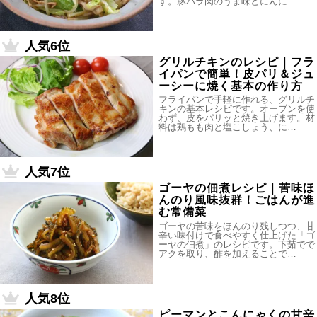
す。豚バラ肉のうま味とにんに…
人気6位
グリルチキンのレシピ｜フラ
イパンで簡単！皮パリ＆ジュ
ーシーに焼く基本の作り方
フライパンで手軽に作れる、グリルチ
キンの基本レシピです。オーブンを使
わず、皮をパリッと焼き上げます。材
料は鶏もも肉と塩こしょう、に…
人気7位
ゴーヤの佃煮レシピ｜苦味ほ
んのり風味抜群！ごはんが進
む常備菜
ゴーヤの苦味をほんのり残しつつ、甘
辛い味付けで食べやすく仕上げた「ゴ
ーヤの佃煮」のレシピです。下茹でで
アクを取り、酢を加えることで…
人気8位
ピーマンとこんにゃくの甘辛