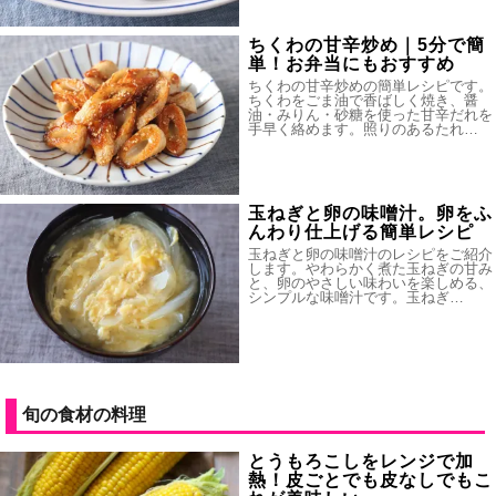
ちくわの甘辛炒め｜5分で簡
単！お弁当にもおすすめ
ちくわの甘辛炒めの簡単レシピです。
ちくわをごま油で香ばしく焼き、醤
油・みりん・砂糖を使った甘辛だれを
手早く絡めます。照りのあるたれ…
玉ねぎと卵の味噌汁。卵をふ
んわり仕上げる簡単レシピ
玉ねぎと卵の味噌汁のレシピをご紹介
します。やわらかく煮た玉ねぎの甘み
と、卵のやさしい味わいを楽しめる、
シンプルな味噌汁です。玉ねぎ…
旬の食材の料理
とうもろこしをレンジで加
熱！皮ごとでも皮なしでもこ