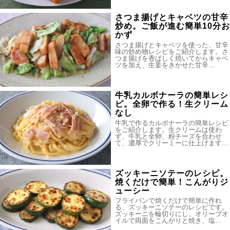
さつま揚げとキャベツの甘辛
炒め。ご飯が進む簡単10分お
かず
さつま揚げとキャベツを使った、甘辛
味の炒め物レシピをご紹介します。さ
つま揚げを香ばしく焼いてからキャベ
ツを加え、生姜をきかせた甘辛…
牛乳カルボナーラの簡単レシ
ピ。全卵で作る！生クリーム
なし
牛乳で作るカルボナーラの簡単レシピ
をご紹介します。生クリームは使わ
ず、牛乳と全卵、粉チーズを合わせ
て、濃厚でクリーミーに仕上げます…
ズッキーニソテーのレシピ。
焼くだけで簡単！こんがりジ
ューシー
フライパンで焼くだけで簡単に作れ
る、ズッキーニソテーのレシピです。
ズッキーニを輪切りにし、オリーブオ
イルで両面をこんがりと焼き、塩…