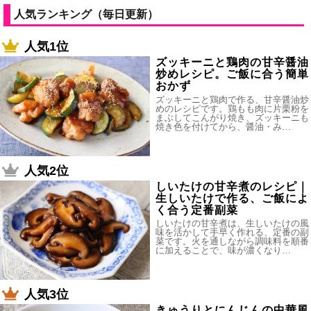
人気ランキング（毎日更新）
人気1位
ズッキーニと鶏肉の甘辛醤油
炒めレシピ。ご飯に合う簡単
おかず
ズッキーニと鶏肉で作る、甘辛醤油炒
めのレシピです。鶏もも肉に片栗粉を
まぶしてこんがり焼き、ズッキーニも
焼き色を付けてから、醤油・み…
人気2位
しいたけの甘辛煮のレシピ｜
生しいたけで作る、ご飯によ
く合う定番副菜
しいたけの甘辛煮は、生しいたけの風
味を活かして手早く作れる、定番の副
菜です。火を通しながら調味料を順番
に加えることで、味が濃くなり…
人気3位
きゅうりとにんじんの中華風