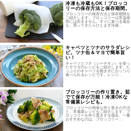
冷凍も冷蔵もOK！ブロッコ
リーの保存方法と保存期間。
ブロッコリーの保存方法と保存期間を
ご紹介します。ブロッコリーは常温保
存には向きません。すぐに食べる場合
も、買ってきたらひとまず冷蔵…
キャベツとツナのサラダレシ
ピ。ツナ缶＆マヨで簡単旨
い！
キャベツとツナ（シーチキン）を使っ
たサラダのレシピをご紹介します。た
っぷりのキャベツを飽きずにがっつり
食べられるレシピです。レンジ…
ブロッコリーの作り置き。茹
でて保存が万能！冷凍OKな
常備菜レシピも。
ブロッコリーの簡単な作り置きの方法
と、常備菜レシピをご紹介します。ブ
ロッコリーを作り置きする場合、一番
おすすめなのは、ブロッコリー…