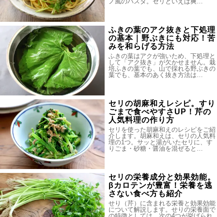
ノ風のパスタ。セリといえば爽…
ふきの葉のアク抜きと下処理
の基本｜野ぶきにも対応！苦
みを和らげる方法
ふきの葉はアクが強いため、下処理と
して「アク抜き」が欠かせません。栽
培ふきの葉でも、山で採れる野ぶきの
葉でも、基本のあく抜き方法は…
セリの胡麻和えレシピ。すり
ごまで食べやすさUP！芹の
人気料理の作り方
セリを使った胡麻和えのレシピをご紹
介します。胡麻和えは、セリの人気料
理の1つ。サッと湯がいたセリに、す
りごま・砂糖・醤油を混ぜると…
セリの栄養成分と効果効能。
βカロテンが豊富！栄養を逃
さない食べ方も紹介
せり（芹）に含まれる栄養と効果効能
について解説します。せりの栄養面で
の特徴としては、次の4つが挙げられ