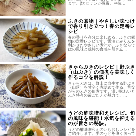
ます。βカロテンが豊富。⇒抗…
ふきの煮物｜やさしい味つけ
で香り引き立つ！春の定番レ
シピ
春の香りを存分に楽しめる、ふきの煮
物の定番レシピです。醤油とみりんを
利かせたやさしい煮汁が、ふきならで
はの風味と独特の食感を引き立…
きゃらぶきのレシピ｜野ぶき
（山ぶき）の佃煮を美味しく
作るコツを解説！
きゃらぶきは、野山に自生する野ぶき
（山蕗）を甘辛く煮詰めて作る、昔な
がらのふきの佃煮です。濃い味わいと
ふき特有の歯ごたえが魅力で、…
うどの酢味噌和えレシピ。旬
の風味を堪能！水気を抑える
のが旨さの秘訣。
うどの酢味噌和えのいちおしレシピを
ご紹介します。生のうどを薄く切って