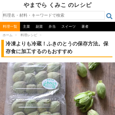
やまでら くみこ のレシピ
料理一覧
主菜
副菜
弁当
スイーツ
著者
ホーム
>
料理レシピ
>
冷凍よりも冷蔵！ふきのとうの保存方法。保
存食に加工するのもおすすめ