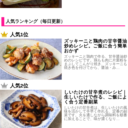
人気ランキング（毎日更新）
人気1位
ズッキーニと鶏肉の甘辛醤油
炒めレシピ。ご飯に合う簡単
おかず
ズッキーニと鶏肉で作る、甘辛醤油炒
めのレシピです。鶏もも肉に片栗粉を
まぶしてこんがり焼き、ズッキーニも
焼き色を付けてから、醤油・み…
人気2位
しいたけの甘辛煮のレシピ｜
生しいたけで作る、ご飯によ
く合う定番副菜
しいたけの甘辛煮は、生しいたけの風
味を活かして手早く作れる、定番の副
菜です。火を通しながら調味料を順番
に加えることで、味が濃くなり…