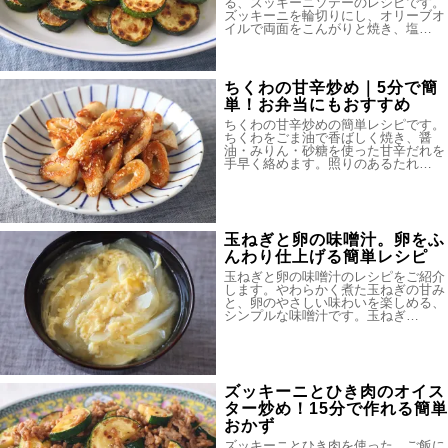
る、ズッキーニソテーのレシピです。
ズッキーニを輪切りにし、オリーブオ
イルで両面をこんがりと焼き、塩…
ちくわの甘辛炒め｜5分で簡
単！お弁当にもおすすめ
ちくわの甘辛炒めの簡単レシピです。
ちくわをごま油で香ばしく焼き、醤
油・みりん・砂糖を使った甘辛だれを
手早く絡めます。照りのあるたれ…
玉ねぎと卵の味噌汁。卵をふ
んわり仕上げる簡単レシピ
玉ねぎと卵の味噌汁のレシピをご紹介
します。やわらかく煮た玉ねぎの甘み
と、卵のやさしい味わいを楽しめる、
シンプルな味噌汁です。玉ねぎ…
ズッキーニとひき肉のオイス
ター炒め！15分で作れる簡単
おかず
ズッキーニとひき肉を使った、ご飯に