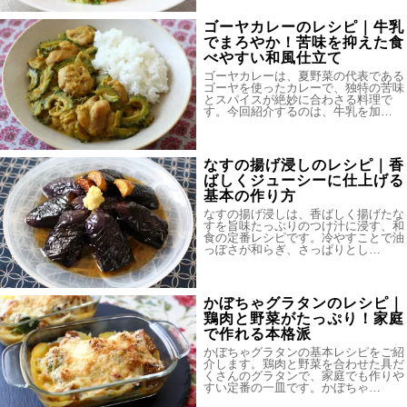
ゴーヤカレーのレシピ｜牛乳
でまろやか！苦味を抑えた食
べやすい和風仕立て
ゴーヤカレーは、夏野菜の代表である
ゴーヤを使ったカレーで、独特の苦味
とスパイスが絶妙に合わさる料理で
す。今回紹介するのは、牛乳を加…
なすの揚げ浸しのレシピ｜香
ばしくジューシーに仕上げる
基本の作り方
なすの揚げ浸しは、香ばしく揚げたな
すを旨味たっぷりのつけ汁に浸す、和
食の定番レシピです。冷やすことで油
っぽさが和らぎ、さっぱりとし…
かぼちゃグラタンのレシピ｜
鶏肉と野菜がたっぷり！家庭
で作れる本格派
かぼちゃグラタンの基本レシピをご紹
介します。鶏肉と野菜を合わせた具だ
くさんのグラタンで、家庭でも作りや
すい定番の一皿です。かぼちゃ…