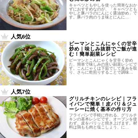
キャベツともやしを使った簡単なおか
ずにおすすめなのが、「キャベツとも
やしと豚バラのにんにく醤油炒め」で
す。豚バラ肉のうま味とにんに…
人気6位
ピーマンとこんにゃくの甘辛
炒め｜味しみ抜群でご飯が進
む！簡単副菜レシピ
ピーマンとこんにゃくを甘辛く炒め
た、簡単で味しみの良い副菜レシピで
す。こんにゃくは下茹でして臭みを取
り、さらに乾煎りすることで調味…
人気7位
グリルチキンのレシピ｜フラ
イパンで簡単！皮パリ＆ジュ
ーシーに焼く基本の作り方
フライパンで手軽に作れる、グリルチ
キンの基本レシピです。オーブンを使
わず、皮をパリッと焼き上げます。材
料は鶏もも肉と塩こしょう、に…