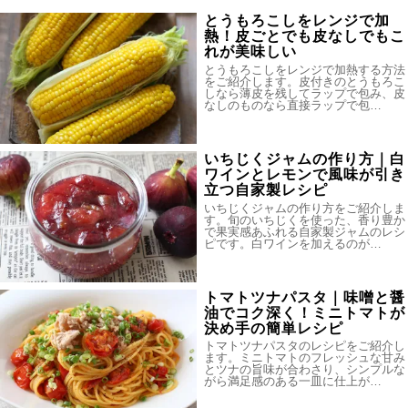
とうもろこしをレンジで加
熱！皮ごとでも皮なしでもこ
れが美味しい
とうもろこしをレンジで加熱する方法
をご紹介します。皮付きのとうもろこ
しなら薄皮を残してラップで包み、皮
なしのものなら直接ラップで包…
いちじくジャムの作り方｜白
ワインとレモンで風味が引き
立つ自家製レシピ
いちじくジャムの作り方をご紹介しま
す。旬のいちじくを使った、香り豊か
で果実感あふれる自家製ジャムのレシ
ピです。白ワインを加えるのが…
トマトツナパスタ｜味噌と醤
油でコク深く！ミニトマトが
決め手の簡単レシピ
トマトツナパスタのレシピをご紹介し
ます。ミニトマトのフレッシュな甘み
とツナの旨味が合わさり、シンプルな
がら満足感のある一皿に仕上が…