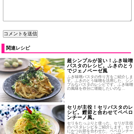
関連レシピ
超シンプルが旨い！ふき味噌
パスタのレシピ。ふきのとう
でジェノベーゼ風
ふき味噌パスタの作り方をご紹介しま
す。ふきのとう味噌を活用した、シン
プルなパスタのレシピです。ふき味噌
の風味を存分に堪能したいのな…
セリが主役！セリパスタのレ
シピ。鰹節と合わせてペペロ
ンチーノ風。
セリをたっぷりと使った、セリが主役
のパスタレシピをご紹介します。セリ
にかつお節を合わせた、ペペロンチー