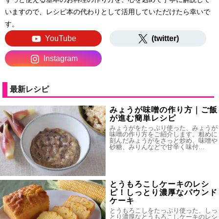
いますので、レシピ本の代わりとして活用していただけたら幸いで
す。
YouTube
(twitter)
Instagram
最新レシピ
みょうが味噌の作り方｜ご飯
が進む簡単レシピ
みょうがをたっぷり使った、みょうが
味噌の作り方をご紹介します。粗めに
刻んだみょうがをさっと炒め、味噌や
砂糖、みりんなどで甘辛く味付…
とうもろこしケーキのレシ
ピ！しっとり濃厚なパウンド
ケーキ
とうもろこしをたっぷり使った、しっ
とり濃厚なとうもろこしケーキのレシ