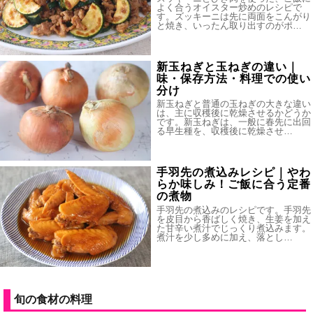
よく合うオイスター炒めのレシピで
す。ズッキーニは先に両面をこんがり
と焼き、いったん取り出すのがポ…
新玉ねぎと玉ねぎの違い｜
味・保存方法・料理での使い
分け
新玉ねぎと普通の玉ねぎの大きな違い
は、主に収穫後に乾燥させるかどうか
です。新玉ねぎは、一般に春先に出回
る早生種を、収穫後に乾燥させ…
手羽先の煮込みレシピ｜やわ
らか味しみ！ご飯に合う定番
の煮物
手羽先の煮込みのレシピです。手羽先
を皮目から香ばしく焼き、生姜を加え
た甘辛い煮汁でじっくり煮込みます。
煮汁を少し多めに加え、落とし…
旬の食材の料理