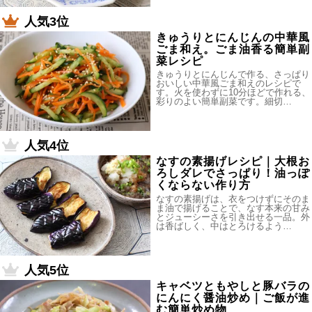
人気3位
きゅうりとにんじんの中華風
ごま和え。ごま油香る簡単副
菜レシピ
きゅうりとにんじんで作る、さっぱり
おいしい中華風ごま和えのレシピで
す。火を使わずに10分ほどで作れる、
彩りのよい簡単副菜です。細切…
人気4位
なすの素揚げレシピ｜大根お
ろしダレでさっぱり！油っぽ
くならない作り方
なすの素揚げは、衣をつけずにそのま
ま油で揚げることで、なす本来の甘み
とジューシーさを引き出せる一品。外
は香ばしく、中はとろけるよう…
人気5位
キャベツともやしと豚バラの
にんにく醤油炒め｜ご飯が進
む簡単炒め物