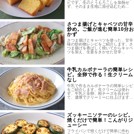
ピです。生のとうもろこしを加熱せ
ず、そのまま生地に混ぜ込むため…
さつま揚げとキャベツの甘辛
炒め。ご飯が進む簡単10分お
かず
さつま揚げとキャベツを使った、甘辛
味の炒め物レシピをご紹介します。さ
つま揚げを香ばしく焼いてからキャベ
ツを加え、生姜をきかせた甘辛…
牛乳カルボナーラの簡単レシ
ピ。全卵で作る！生クリーム
なし
牛乳で作るカルボナーラの簡単レシピ
をご紹介します。生クリームは使わ
ず、牛乳と全卵、粉チーズを合わせ
て、濃厚でクリーミーに仕上げます…
ズッキーニソテーのレシピ。
焼くだけで簡単！こんがりジ
ューシー
フライパンで焼くだけで簡単に作れ