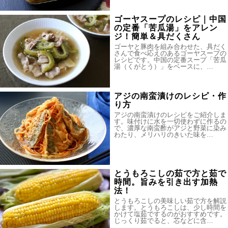
ゴーヤスープのレシピ｜中国
の定番「苦瓜湯」をアレン
ジ！簡単＆具だくさん
ゴーヤと豚肉を組み合わせた、具だく
さんで食べ応えのあるゴーヤスープの
レシピです。中国の定番スープ「苦瓜
湯（くがとう）」をベースに、…
アジの南蛮漬けのレシピ・作
り方
アジの南蛮漬けのレシピをご紹介しま
す。味付けに水を一切使わずに作るの
で、濃厚な南蛮酢がアジと野菜に染み
わたり、メリハリのきいた味を…
とうもろこしの茹で方と茹で
時間。旨みを引き出す加熱
法！
とうもろこしの美味しい茹で方を解説
します。とうもろこしは、少し時間を
かけて塩茹でするのがおすすめです。
じっくり茹でると、芯などに含…