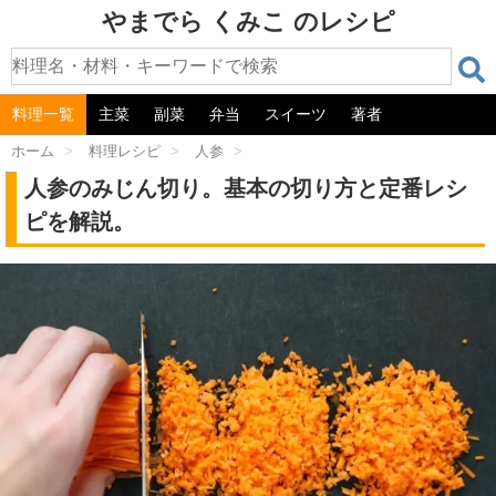
やまでら くみこ のレシピ
料理一覧
主菜
副菜
弁当
スイーツ
著者
ホーム
>
料理レシピ
>
人参
>
人参のみじん切り。基本の切り方と定番レシ
ピを解説。