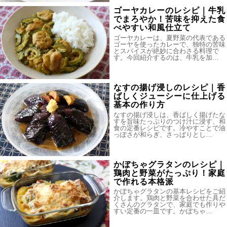
ゴーヤカレーのレシピ｜牛乳
でまろやか！苦味を抑えた食
べやすい和風仕立て
ゴーヤカレーは、夏野菜の代表である
ゴーヤを使ったカレーで、独特の苦味
とスパイスが絶妙に合わさる料理で
す。今回紹介するのは、牛乳を加…
なすの揚げ浸しのレシピ｜香
ばしくジューシーに仕上げる
基本の作り方
なすの揚げ浸しは、香ばしく揚げたな
すを旨味たっぷりのつけ汁に浸す、和
食の定番レシピです。冷やすことで油
っぽさが和らぎ、さっぱりとし…
かぼちゃグラタンのレシピ｜
鶏肉と野菜がたっぷり！家庭
で作れる本格派
かぼちゃグラタンの基本レシピをご紹
介します。鶏肉と野菜を合わせた具だ
くさんのグラタンで、家庭でも作りや
すい定番の一皿です。かぼちゃ…