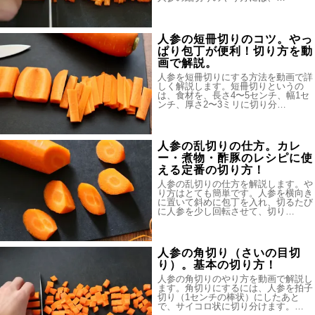
人参の短冊切りのコツ。やっ
ぱり包丁が便利！切り方を動
画で解説。
人参を短冊切りにする方法を動画で詳
しく解説します。短冊切りというの
は、食材を、長さ4〜5センチ、幅1セ
ンチ、厚さ2〜3ミリに切り分…
人参の乱切りの仕方。カレ
ー・煮物・酢豚のレシピに使
える定番の切り方！
人参の乱切りの仕方を解説します。や
り方はとても簡単です。人参を横向き
に置いて斜めに包丁を入れ、切るたび
に人参を少し回転させて、切り…
人参の角切り（さいの目切
り）。基本の切り方！
人参の角切りのやり方を動画で解説し
ます。角切りにするには、人参を拍子
切り（1センチの棒状）にしたあと
で、サイコロ状に切り分けます。…