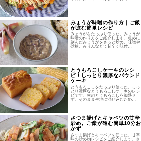
みょうが味噌の作り方｜ご飯
が進む簡単レシピ
みょうがをたっぷり使った、みょうが
味噌の作り方をご紹介します。粗めに
刻んだみょうがをさっと炒め、味噌や
砂糖、みりんなどで甘辛く味付…
とうもろこしケーキのレシ
ピ！しっとり濃厚なパウンド
ケーキ
とうもろこしをたっぷり使った、しっ
とり濃厚なとうもろこしケーキのレシ
ピです。生のとうもろこしを加熱せ
ず、そのまま生地に混ぜ込むため…
さつま揚げとキャベツの甘辛
炒め。ご飯が進む簡単10分お
かず
さつま揚げとキャベツを使った、甘辛
味の炒め物レシピをご紹介します。さ