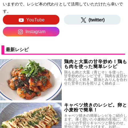
いますので、レシピ本の代わりとして活用していただけたら幸いで
す。
YouTube
(twitter)
Instagram
最新レシピ
鶏肉と大葉の甘辛炒め！鶏も
も肉を使った簡単レシピ
鶏もも肉と大葉（青じそ）を使った、
甘辛炒めのレシピです。鶏肉を皮目か
ら香ばしく焼き、醤油とみりんを合わ
せた甘辛だれを照りよく絡めま…
キャベツ焼きのレシピ。卵と
小麦粉で簡単！
キャベツ焼きの簡単レシピをご紹介し
ます。薄く焼いた小麦粉の生地に、た
っぷりの千切りキャベツと卵をのせ、
半分に折って仕上げます。お好…