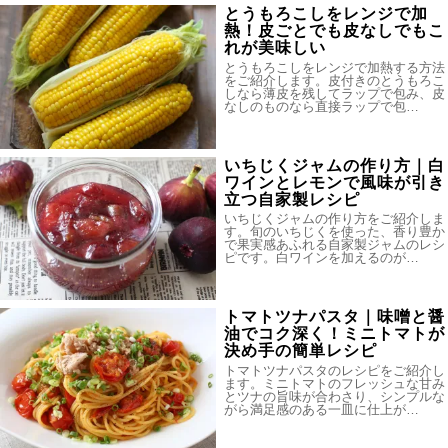
とうもろこしをレンジで加
熱！皮ごとでも皮なしでもこ
れが美味しい
とうもろこしをレンジで加熱する方法
をご紹介します。皮付きのとうもろこ
しなら薄皮を残してラップで包み、皮
なしのものなら直接ラップで包…
いちじくジャムの作り方｜白
ワインとレモンで風味が引き
立つ自家製レシピ
いちじくジャムの作り方をご紹介しま
す。旬のいちじくを使った、香り豊か
で果実感あふれる自家製ジャムのレシ
ピです。白ワインを加えるのが…
トマトツナパスタ｜味噌と醤
油でコク深く！ミニトマトが
決め手の簡単レシピ
トマトツナパスタのレシピをご紹介し
ます。ミニトマトのフレッシュな甘み
とツナの旨味が合わさり、シンプルな
がら満足感のある一皿に仕上が…