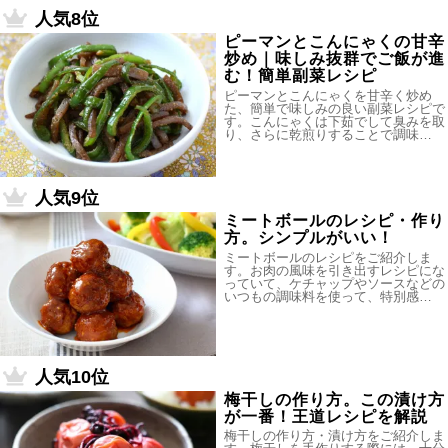
人気8位
ピーマンとこんにゃくの甘辛
炒め｜味しみ抜群でご飯が進
む！簡単副菜レシピ
ピーマンとこんにゃくを甘辛く炒め
た、簡単で味しみの良い副菜レシピで
す。こんにゃくは下茹でして臭みを取
り、さらに乾煎りすることで調味…
人気9位
ミートボールのレシピ・作り
方。シンプルがいい！
ミートボールのレシピをご紹介しま
す。お肉の風味を引き出すレシピにな
っていて、ケチャップやソースなどの
いつもの調味料を使って、特別感…
人気10位
梅干しの作り方。この漬け方
が一番！王道レシピを解説
梅干しの作り方・漬け方をご紹介しま