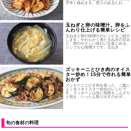
手早く絡めます。照りのあるたれ…
玉ねぎと卵の味噌汁。卵をふ
んわり仕上げる簡単レシピ
玉ねぎと卵の味噌汁のレシピをご紹介
します。やわらかく煮た玉ねぎの甘み
と、卵のやさしい味わいを楽しめる、
シンプルな味噌汁です。玉ねぎ…
ズッキーニとひき肉のオイス
ター炒め！15分で作れる簡単
おかず
ズッキーニとひき肉を使った、ご飯に
よく合うオイスター炒めのレシピで
す。ズッキーニは先に両面をこんがり
と焼き、いったん取り出すのがポ…
旬の食材の料理