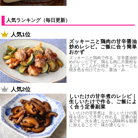
人気ランキング（毎日更新）
人気1位
ズッキーニと鶏肉の甘辛醤油
炒めレシピ。ご飯に合う簡単
おかず
ズッキーニと鶏肉で作る、甘辛醤油炒
めのレシピです。鶏もも肉に片栗粉を
まぶしてこんがり焼き、ズッキーニも
焼き色を付けてから、醤油・み…
人気2位
しいたけの甘辛煮のレシピ｜
生しいたけで作る、ご飯によ
く合う定番副菜
しいたけの甘辛煮は、生しいたけの風
味を活かして手早く作れる、定番の副
菜です。火を通しながら調味料を順番
に加えることで、味が濃くなり…