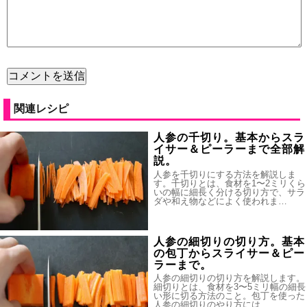
関連レシピ
人参の千切り。基本からスラ
イサー＆ピーラーまで全部解
説。
人参を千切りにする方法を解説しま
す。千切りとは、食材を1〜2ミリくら
いの幅に細長く分ける切り方で、サラ
ダや和え物などによく使われま…
人参の細切りの切り方。基本
の包丁からスライサー＆ピー
ラーまで。
人参の細切りの切り方を解説します。
細切りとは、食材を3〜5ミリ幅の細長
い形に切る方法のこと。包丁を使った
人参の細切りのやり方には、…