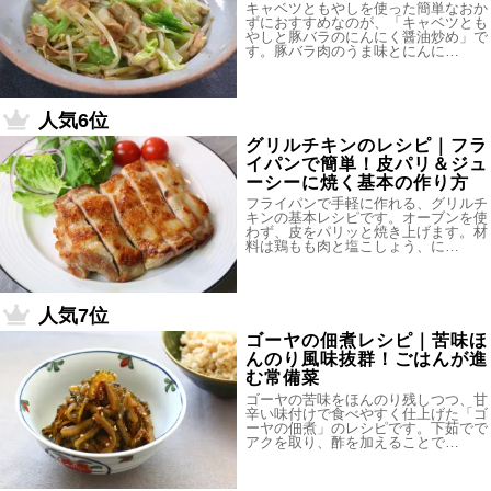
キャベツともやしを使った簡単なおか
ずにおすすめなのが、「キャベツとも
やしと豚バラのにんにく醤油炒め」で
す。豚バラ肉のうま味とにんに…
人気6位
グリルチキンのレシピ｜フラ
イパンで簡単！皮パリ＆ジュ
ーシーに焼く基本の作り方
フライパンで手軽に作れる、グリルチ
キンの基本レシピです。オーブンを使
わず、皮をパリッと焼き上げます。材
料は鶏もも肉と塩こしょう、に…
人気7位
ゴーヤの佃煮レシピ｜苦味ほ
んのり風味抜群！ごはんが進
む常備菜
ゴーヤの苦味をほんのり残しつつ、甘
辛い味付けで食べやすく仕上げた「ゴ
ーヤの佃煮」のレシピです。下茹でで
アクを取り、酢を加えることで…