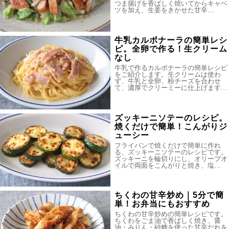
つま揚げを香ばしく焼いてからキャベ
ツを加え、生姜をきかせた甘辛…
牛乳カルボナーラの簡単レシ
ピ。全卵で作る！生クリーム
なし
牛乳で作るカルボナーラの簡単レシピ
をご紹介します。生クリームは使わ
ず、牛乳と全卵、粉チーズを合わせ
て、濃厚でクリーミーに仕上げます…
ズッキーニソテーのレシピ。
焼くだけで簡単！こんがりジ
ューシー
フライパンで焼くだけで簡単に作れ
る、ズッキーニソテーのレシピです。
ズッキーニを輪切りにし、オリーブオ
イルで両面をこんがりと焼き、塩…
ちくわの甘辛炒め｜5分で簡
単！お弁当にもおすすめ
ちくわの甘辛炒めの簡単レシピです。
ちくわをごま油で香ばしく焼き、醤
油・みりん・砂糖を使った甘辛だれを