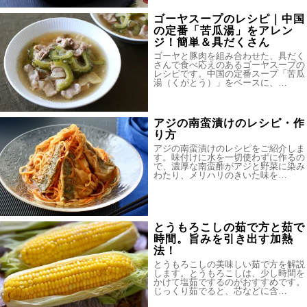
ゴーヤスープのレシピ｜中国
の定番「苦瓜湯」をアレン
ジ！簡単＆具だくさん
ゴーヤと豚肉を組み合わせた、具だく
さんで食べ応えのあるゴーヤスープの
レシピです。中国の定番スープ「苦瓜
湯（くがとう）」をベースに、…
アジの南蛮漬けのレシピ・作
り方
アジの南蛮漬けのレシピをご紹介しま
す。味付けに水を一切使わずに作るの
で、濃厚な南蛮酢がアジと野菜に染み
わたり、メリハリのきいた味を…
とうもろこしの茹で方と茹で
時間。旨みを引き出す加熱
法！
とうもろこしの美味しい茹で方を解説
します。とうもろこしは、少し時間を
かけて塩茹でするのがおすすめです。
じっくり茹でると、芯などに含…