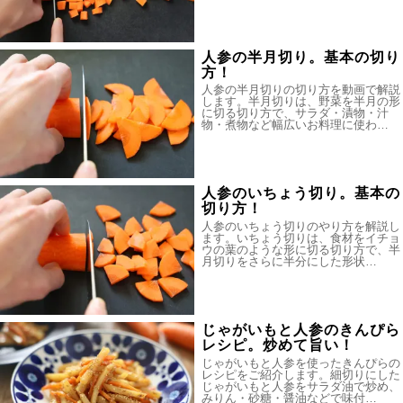
人参の半月切り。基本の切り
方！
人参の半月切りの切り方を動画で解説
します。半月切りは、野菜を半月の形
に切る切り方で、サラダ・漬物・汁
物・煮物など幅広いお料理に使わ…
人参のいちょう切り。基本の
切り方！
人参のいちょう切りのやり方を解説し
ます。いちょう切りは、食材をイチョ
ウの葉のような形に切る切り方で、半
月切りをさらに半分にした形状…
じゃがいもと人参のきんぴら
レシピ。炒めて旨い！
じゃがいもと人参を使ったきんぴらの
レシピをご紹介します。細切りにした
じゃがいもと人参をサラダ油で炒め、
みりん・砂糖・醤油などで味付…